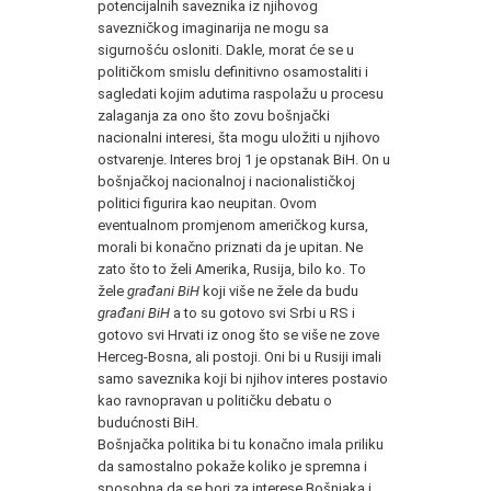
potencijalnih saveznika iz njihovog
savezničkog imaginarija ne mogu sa
sigurnošću osloniti. Dakle, morat će se u
političkom smislu definitivno osamostaliti i
sagledati kojim adutima raspolažu u procesu
zalaganja za ono što zovu bošnjački
nacionalni interesi, šta mogu uložiti u njihovo
ostvarenje. Interes broj 1 je opstanak BiH. On u
bošnjačkoj nacionalnoj i nacionalističkoj
politici figurira kao neupitan. Ovom
eventualnom promjenom američkog kursa,
morali bi konačno priznati da je upitan. Ne
zato što to želi Amerika, Rusija, bilo ko. To
žele
građani BiH
koji više ne žele da budu
građani BiH
a to su gotovo svi Srbi u RS i
gotovo svi Hrvati iz onog što se više ne zove
Herceg-Bosna, ali postoji. Oni bi u Rusiji imali
samo saveznika koji bi njihov interes postavio
kao ravnopravan u političku debatu o
budućnosti BiH.
Bošnjačka politika bi tu konačno imala priliku
da samostalno pokaže koliko je spremna i
sposobna da se bori za interese Bošnjaka i