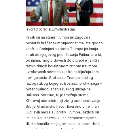
Izvor fotografije: EPA/Ilustracija
Hrvati su na strani Trumpa jer zagovara
povratak kršćanskim vrijednostima, šta god to
značilo. Bošnjaci su protiv Trumpa jer imaju
strah od njegovog približavanja Putinu, a to bi,
po njima, moglo dovesti do otcjepljenja RS i
raznih drugih kolektivnom ratnom traumom
uzrokovanih somnabulija koje uključuju i neki
novi genocid. Srbi su za Trumpa iz istog
razloga zbog kojeg su Bošnjaci protiv njega –
potencijalnog jačanja ruskog uticaja na
Balkanu. Naravno, tu je i mržnja prema
Klintovoj administraciji zbog bombardovanja
Srbije. Građanski, lijevo i liberalno orijentirani
ljudi svih nacija su protiv Trumpa. Razlozi su
isti oni koji se izvikuju na demonstracijama
diljem Amerike – njegov rasizam, islamofobija,