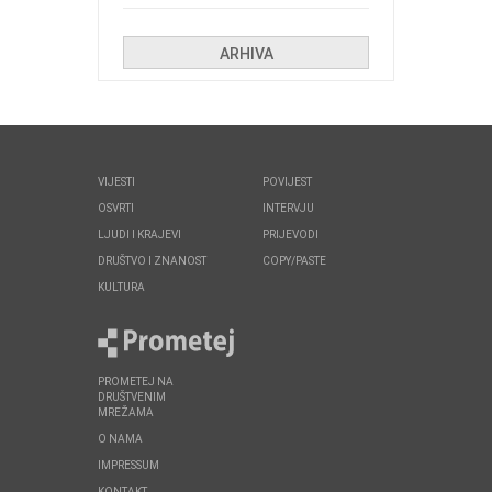
Kolinda i ekipa o navijačkim
huliganima
ARHIVA
VIJESTI
POVIJEST
OSVRTI
INTERVJU
LJUDI I KRAJEVI
PRIJEVODI
DRUŠTVO I ZNANOST
COPY/PASTE
KULTURA
PROMETEJ NA
DRUŠTVENIM
MREŽAMA
O NAMA
IMPRESSUM
KONTAKT