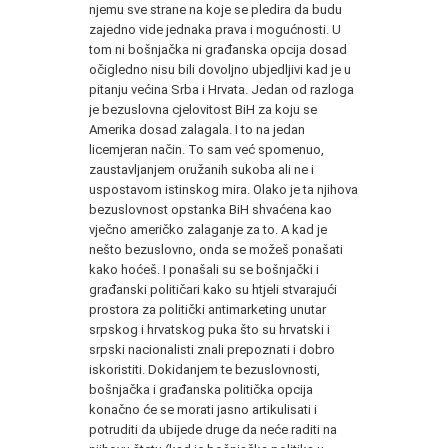
njemu sve strane na koje se pledira da budu
zajedno vide jednaka prava i mogućnosti. U
tom ni bošnjačka ni građanska opcija dosad
očigledno nisu bili dovoljno ubjedljivi kad je u
pitanju većina Srba i Hrvata. Jedan od razloga
je bezuslovna cjelovitost BiH za koju se
Amerika dosad zalagala. I to na jedan
licemjeran način. To sam već spomenuo,
zaustavljanjem oružanih sukoba ali ne i
uspostavom istinskog mira. Olako je ta njihova
bezuslovnost opstanka BiH shvaćena kao
vječno američko zalaganje za to. A kad je
nešto bezuslovno, onda se možeš ponašati
kako hoćeš. I ponašali su se bošnjački i
građanski političari kako su htjeli stvarajući
prostora za politički antimarketing unutar
srpskog i hrvatskog puka što su hrvatski i
srpski nacionalisti znali prepoznati i dobro
iskoristiti. Dokidanjem te bezuslovnosti,
bošnjačka i građanska politička opcija
konačno će se morati jasno artikulisati i
potruditi da ubijede druge da neće raditi na