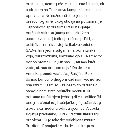
prema BiH, nemoguće je sa sigurnošću reći, ali
s obzirom na Trumpovu kampanju, sumnje su
opravdane. Ne nužno i štetne, jer osim
presudnog američkog uticaja na potpisivanje
Dejtonskog sporazuma i zaustavljanje
oružanih sukoba (namjerno ne kažem
uspostavu mira) teško je reći da je BiH, u
političkom smislu, vidjela ikakvu korist od
SAD-a. Ima jedna vulgarna narodna izreka
koja, parafrazirana, savršeno opisuje američki
odnos prema BiH: „Nit nas j..., nit nas kući
vode, nit nas drugom daju.“ Dakle, ako
Amerika ponudi veći uticaj Rusiji na Balkanu,
da nas konačno drugom kad nam već ne radi
one stvari
, u zamjenu za
nešto
, to bi trebalo
samo dinamizirati političku scenu u BiH i
potpuno urušiti vjeru jednog dijela političe BiH,
onog nacionalnog bošnjačkog i građanskog,
u podršku međunarodne zajednice. Arapski
svijet je predaleko, Tursku razdiru unutrašnji
problemi, EU je također oslabljena iznutra
Brexitom, Bošnjaci se, dakle, ni u koga od