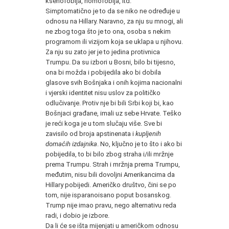
ksenofobija, homofobija, itd.
Simptomatično je to da se niko ne određuje u
odnosu na Hillary. Naravno, za nju su mnogi, ali
ne zbog toga što je to ona, osoba s nekim
programom ili vizijom koja se uklapa u njihovu.
Za nju su zato jer je to jedina protivnica
Trumpu. Da su izbori u Bosni, bilo bi tijesno,
ona bi možda i pobijedila ako bi dobila
glasove svih Bošnjaka i onih kojima nacionalni
i vjerski identitet nisu uslov za političko
odlučivanje. Protiv nje bi bili Srbi koji bi, kao
Bošnjaci građane, imali uz sebe Hrvate. Teško
je reći koga je u tom slučaju više. Sve bi
zavisilo od broja apstinenata i
kupljenih
domaćih izdajnika
. No, ključno je to što i ako bi
pobijedila, to bi bilo zbog straha i/ili mržnje
prema Trumpu. Strah i mržnja prema Trumpu,
međutim, nisu bili dovoljni Amerikancima da
Hillary pobijedi. Američko društvo, čini se po
tom, nije isparanoisano poput bosanskog.
Trump nije imao pravu, nego alternativu reda
radi, i dobio je izbore.
Da li će se išta mijenjati u američkom odnosu