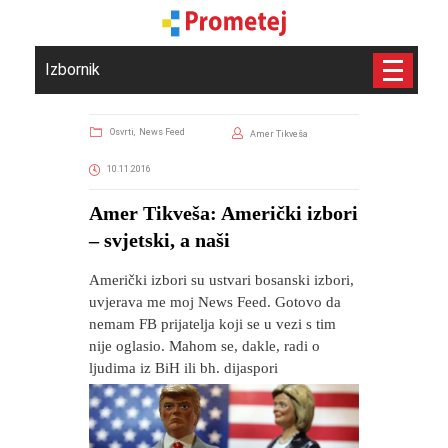
Izbornik
Osvrti,
News Feed
Amer Tikveša
10.11.2016
Amer Tikveša: Američki izbori
– svjetski, a naši
Američki izbori su ustvari bosanski izbori,
uvjerava me moj News Feed. Gotovo da
nemam FB prijatelja koji se u vezi s tim
nije oglasio. Mahom se, dakle, radi o
ljudima iz BiH ili bh. dijaspori