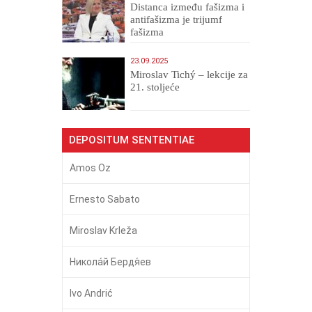
Distanca između fašizma i
antifašizma je trijumf
fašizma
23.09.2025
Miroslav Tichý – lekcije za
21. stoljeće
DEPOSITUM SENTENTIAE
Amos Oz
Ernesto Sabato
Miroslav Krleža
Никола́й Бердя́ев
Ivo Andrić