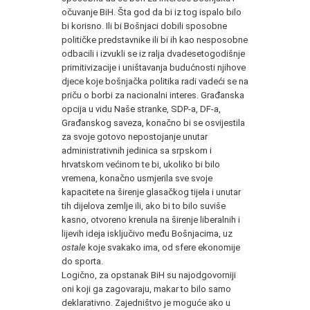
očuvanje BiH. Šta god da bi iz tog ispalo bilo
bi korisno. Ili bi Bošnjaci dobili sposobne
političke predstavnike ili bi ih kao nesposobne
odbacili i izvukli se iz ralja dvadesetogodišnje
primitivizacije i uništavanja budućnosti njihove
djece koje bošnjačka politika radi vadeći se na
priču o borbi za nacionalni interes. Građanska
opcija u vidu Naše stranke, SDP-a, DF-a,
Građanskog saveza, konačno bi se osvijestila
za svoje gotovo nepostojanje unutar
administrativnih jedinica sa srpskom i
hrvatskom većinom te bi, ukoliko bi bilo
vremena, konačno usmjerila sve svoje
kapacitete na širenje glasačkog tijela i unutar
tih dijelova zemlje ili, ako bi to bilo suviše
kasno, otvoreno krenula na širenje liberalnih i
lijevih ideja isključivo među Bošnjacima, uz
ostale
koje svakako ima, od sfere ekonomije
do sporta.
Logično, za opstanak BiH su najodgovorniji
oni koji ga zagovaraju, makar to bilo samo
deklarativno. Zajedništvo je moguće ako u