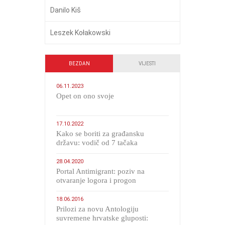
Danilo Kiš
Leszek Kołakowski
BEZDAN
VIJESTI
06.11.2023
​Opet on ono svoje
17.10.2022
Kako se boriti za građansku
državu: vodič od 7 tačaka
28.04.2020
Portal Antimigrant: poziv na
otvaranje logora i progon
migranata poput bijesnih kerova
18.06.2016
Prilozi za novu Antologiju
suvremene hrvatske gluposti: