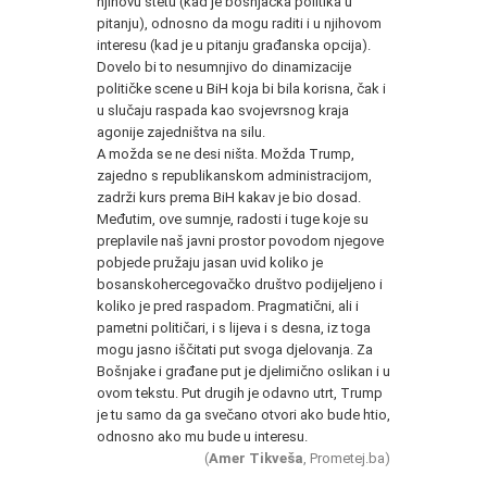
njihovu štetu (kad je bošnjačka politika u
pitanju), odnosno da mogu raditi i u njihovom
interesu (kad je u pitanju građanska opcija).
Dovelo bi to nesumnjivo do dinamizacije
političke scene u BiH koja bi bila korisna, čak i
u slučaju raspada kao svojevrsnog kraja
agonije zajedništva na silu.
A možda se ne desi ništa. Možda Trump,
zajedno s republikanskom administracijom,
zadrži kurs prema BiH kakav je bio dosad.
Međutim, ove sumnje, radosti i tuge koje su
preplavile naš javni prostor povodom njegove
pobjede pružaju jasan uvid koliko je
bosanskohercegovačko društvo podijeljeno i
koliko je pred raspadom. Pragmatični, ali i
pametni političari, i s lijeva i s desna, iz toga
mogu jasno iščitati put svoga djelovanja. Za
Bošnjake i građane put je djelimično oslikan i u
ovom tekstu. Put drugih je odavno utrt, Trump
je tu samo da ga svečano otvori ako bude htio,
odnosno ako mu bude u interesu.
(
Amer Tikveša
, Prometej.ba)