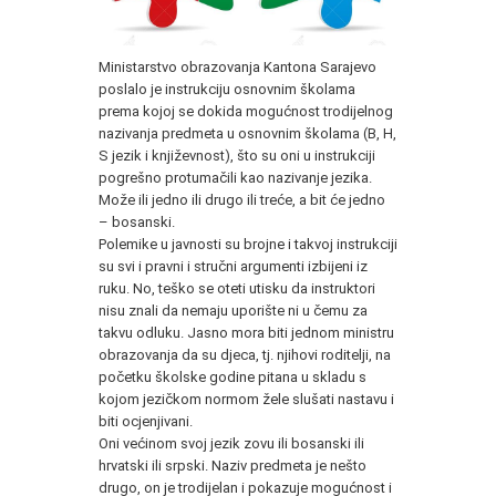
Ministarstvo obrazovanja Kantona Sarajevo
poslalo je instrukciju osnovnim školama
prema kojoj se dokida mogućnost trodijelnog
nazivanja predmeta u osnovnim školama (B, H,
S jezik i književnost), što su oni u instrukciji
pogrešno protumačili kao nazivanje jezika.
Može ili jedno ili drugo ili treće, a bit će jedno
– bosanski.
Polemike u javnosti su brojne i takvoj instrukciji
su svi i pravni i stručni argumenti izbijeni iz
ruku. No, teško se oteti utisku da instruktori
nisu znali da nemaju uporište ni u čemu za
takvu odluku. Jasno mora biti jednom ministru
obrazovanja da su djeca, tj. njihovi roditelji, na
početku školske godine pitana u skladu s
kojom jezičkom normom žele slušati nastavu i
biti ocjenjivani.
Oni većinom svoj jezik zovu ili bosanski ili
hrvatski ili srpski. Naziv predmeta je nešto
drugo, on je trodijelan i pokazuje mogućnost i