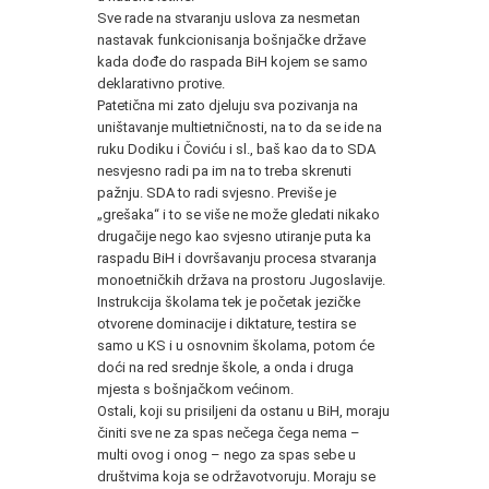
Sve rade na stvaranju uslova za nesmetan
nastavak funkcionisanja bošnjačke države
kada dođe do raspada BiH kojem se samo
deklarativno protive.
Patetična mi zato djeluju sva pozivanja na
uništavanje multietničnosti, na to da se ide na
ruku Dodiku i Čoviću i sl., baš kao da to SDA
nesvjesno radi pa im na to treba skrenuti
pažnju. SDA to radi svjesno. Previše je
„grešaka“ i to se više ne može gledati nikako
drugačije nego kao svjesno utiranje puta ka
raspadu BiH i dovršavanju procesa stvaranja
monoetničkih država na prostoru Jugoslavije.
Instrukcija školama tek je početak jezičke
otvorene dominacije i diktature, testira se
samo u KS i u osnovnim školama, potom će
doći na red srednje škole, a onda i druga
mjesta s bošnjačkom većinom.
Ostali, koji su prisiljeni da ostanu u BiH, moraju
činiti sve ne za spas nečega čega nema –
multi ovog i onog – nego za spas sebe u
društvima koja se održavotvoruju. Moraju se