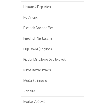
Никола́й Бердя́ев
Ivo Andrić
Dietrich Bonhoeffer
Friedrich Nietzsche
Filip David (English)
Fjodor Mihailovič Dostojevski
Nikos Kazantzakis
Meša Selimović
Voltaire
Marko Vešović