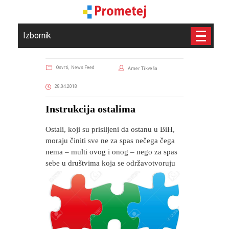
Izbornik
Osvrti,
News Feed
Amer Tikveša
28.04.2018
Instrukcija ostalima
Ostali, koji su prisiljeni da ostanu u BiH,
moraju činiti sve ne za spas nečega čega
nema – multi ovog i onog – nego za spas
sebe u društvima koja se održavotvoruju