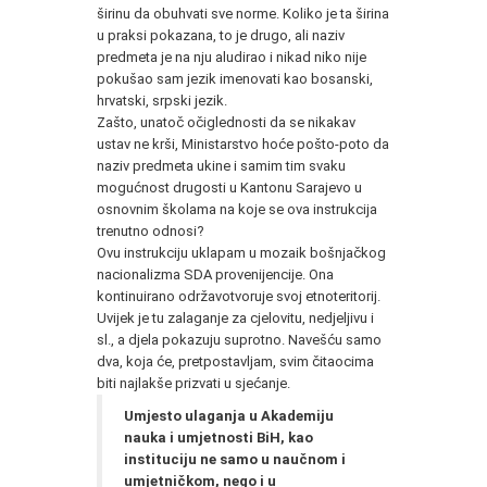
širinu da obuhvati sve norme. Koliko je ta širina
u praksi pokazana, to je drugo, ali naziv
predmeta je na nju aludirao i nikad niko nije
pokušao sam jezik imenovati kao bosanski,
hrvatski, srpski jezik.
Zašto, unatoč očiglednosti da se nikakav
ustav ne krši, Ministarstvo hoće pošto-poto da
naziv predmeta ukine i samim tim svaku
mogućnost drugosti u Kantonu Sarajevo u
osnovnim školama na koje se ova instrukcija
trenutno odnosi?
Ovu instrukciju uklapam u mozaik bošnjačkog
nacionalizma SDA provenijencije. Ona
kontinuirano održavotvoruje svoj etnoteritorij.
Uvijek je tu zalaganje za cjelovitu, nedjeljivu i
sl., a djela pokazuju suprotno. Navešću samo
dva, koja će, pretpostavljam, svim čitaocima
biti najlakše prizvati u sjećanje.
Umjesto ulaganja u Akademiju
nauka i umjetnosti BiH, kao
instituciju ne samo u naučnom i
umjetničkom, nego i u