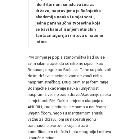
identitarnom smislu važnu za
državu, napravljena je Bošnjačka
akademija nauka i umjetnosti,
jedna paranaučna tvorevina koja
se bavi kamufliranjem etničkih
fantazmagorija i mitova u naučne
istine
Prvi primjer je popis stanovništva kad su se
svim silama upeli da se niko ne izjasni kao
Bosanac, nego kao Bošnjak. Time su pokazali
da im državni nacionalizam ne znači ništa
naspram etničkog. Drugi primjer je formiranje
Bošnjačke akademije nauka i umjetnosti
naspram žive i ne baš zdrave Akademije nauka
i umjetnosti BiH. Dakle, umjesto ulaganja u
ANUBiH, kao instituciju ne samo u naučnom i
umjetničkom, nego i u identitarnom smislu
važnu za državu, oni su napravili jednu
paranaučnu tvorevinu koja se bavi
kamufliranjem etničkih fantazmagorija i mitova
u naučne istine.