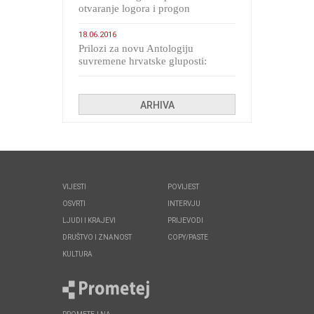
otvaranje logora i progon
migranata poput bijesnih kerova
18.06.2016
Prilozi za novu Antologiju
suvremene hrvatske gluposti:
Kolinda i ekipa o navijačkim
huliganima
ARHIVA
VIJESTI
POVIJEST
OSVRTI
INTERVJU
LJUDI I KRAJEVI
PRIJEVODI
DRUŠTVO I ZNANOST
COPY/PASTE
KULTURA