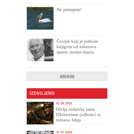
Ne pristajem!
Čovjek koji je jednom
knjigom od zaborava
spasio stotine tisuća
drugih, prokletih i
uništenih
ARHIVA
IZDVOJENO
02.08.2026
Divlja rudarska jama
Džehennem (odlomci iz
romana Jahja
Veličanstveni)
31.07.2026