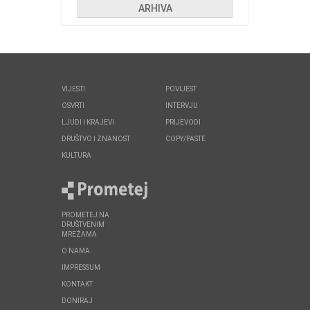
ARHIVA
VIJESTI
POVIJEST
OSVRTI
INTERVJU
LJUDI I KRAJEVI
PRIJEVODI
DRUŠTVO I ZNANOST
COPY/PASTE
KULTURA
PROMETEJ NA
DRUŠTVENIM
MREŽAMA
O NAMA
IMPRESSUM
KONTAKT
DONIRAJ