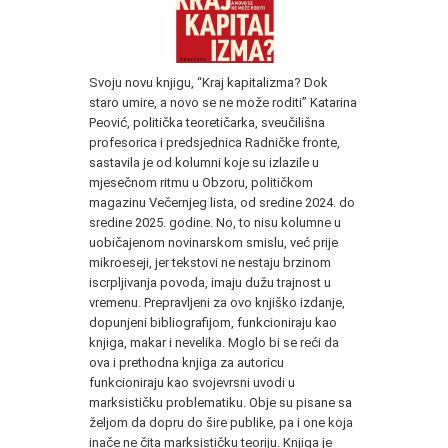
Svoju novu knjigu, “Kraj kapitalizma? Dok
staro umire, a novo se ne može roditi” Katarina
Peović, politička teoretičarka, sveučilišna
profesorica i predsjednica Radničke fronte,
sastavila je od kolumni koje su izlazile u
mjesečnom ritmu u Obzoru, političkom
magazinu Večernjeg lista, od sredine 2024. do
sredine 2025. godine. No, to nisu kolumne u
uobičajenom novinarskom smislu, već prije
mikroeseji, jer tekstovi ne nestaju brzinom
iscrpljivanja povoda, imaju dužu trajnost u
vremenu. Prepravljeni za ovo knjiško izdanje,
dopunjeni bibliografijom, funkcioniraju kao
knjiga, makar i nevelika. Moglo bi se reći da
ova i prethodna knjiga za autoricu
funkcioniraju kao svojevrsni uvodi u
marksističku problematiku. Obje su pisane sa
željom da dopru do šire publike, pa i one koja
inače ne čita marksističku teoriju. Knjiga je