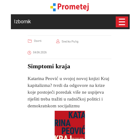
Izbornik
Osvrti
Srećko Pulig
04.06.2026
Simptomi kraja
Katarina Peović u svojoj novoj knjizi Kraj
kapitalizma? tvrdi da odgovore na krize
koje postojeći poredak više ne uspijeva
riješiti treba tražiti u radničkoj politici i
demokratskom socijalizmu