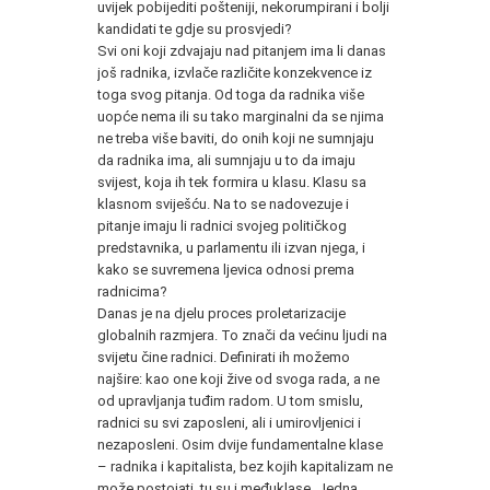
uvijek pobijediti pošteniji, nekorumpirani i bolji
kandidati te gdje su prosvjedi?
Svi oni koji zdvajaju nad pitanjem ima li danas
još radnika, izvlače različite konzekvence iz
toga svog pitanja. Od toga da radnika više
uopće nema ili su tako marginalni da se njima
ne treba više baviti, do onih koji ne sumnjaju
da radnika ima, ali sumnjaju u to da imaju
svijest, koja ih tek formira u klasu. Klasu sa
klasnom sviješću. Na to se nadovezuje i
pitanje imaju li radnici svojeg političkog
predstavnika, u parlamentu ili izvan njega, i
kako se suvremena ljevica odnosi prema
radnicima?
Danas je na djelu proces proletarizacije
globalnih razmjera. To znači da većinu ljudi na
svijetu čine radnici. Definirati ih možemo
najšire: kao one koji žive od svoga rada, a ne
od upravljanja tuđim radom. U tom smislu,
radnici su svi zaposleni, ali i umirovljenici i
nezaposleni. Osim dvije fundamentalne klase
– radnika i kapitalista, bez kojih kapitalizam ne
može postojati, tu su i međuklase. Jedna