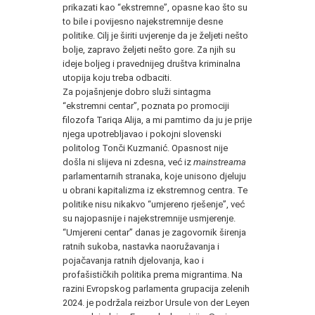
prikazati kao “ekstremne”, opasne kao što su
to bile i povijesno najekstremnije desne
politike. Cilj je širiti uvjerenje da je željeti nešto
bolje, zapravo željeti nešto gore. Za njih su
ideje boljeg i pravednijeg društva kriminalna
utopija koju treba odbaciti.
Za pojašnjenje dobro služi sintagma
“ekstremni centar”, poznata po promociji
filozofa Tariqa Alija, a mi pamtimo da ju je prije
njega upotrebljavao i pokojni slovenski
politolog Tonči Kuzmanić. Opasnost nije
došla ni slijeva ni zdesna, već iz
mainstreama
parlamentarnih stranaka, koje unisono djeluju
u obrani kapitalizma iz ekstremnog centra. Te
politike nisu nikakvo “umjereno rješenje”, već
su najopasnije i najekstremnije usmjerenje.
“Umjereni centar” danas je zagovornik širenja
ratnih sukoba, nastavka naoružavanja i
pojačavanja ratnih djelovanja, kao i
profašističkih politika prema migrantima. Na
razini Evropskog parlamenta grupacija zelenih
2024. je podržala reizbor Ursule von der Leyen