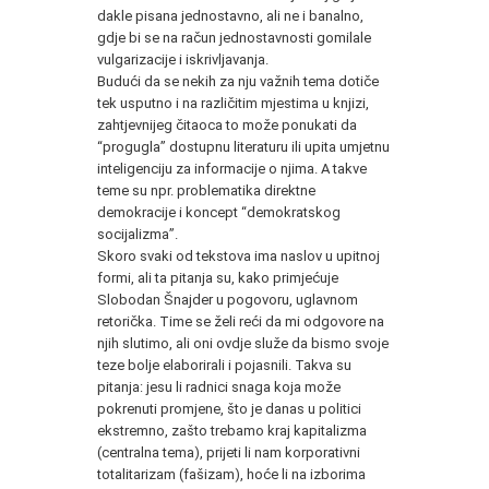
dakle pisana jednostavno, ali ne i banalno,
gdje bi se na račun jednostavnosti gomilale
vulgarizacije i iskrivljavanja.
Budući da se nekih za nju važnih tema dotiče
tek usputno i na različitim mjestima u knjizi,
zahtjevnijeg čitaoca to može ponukati da
“progugla” dostupnu literaturu ili upita umjetnu
inteligenciju za informacije o njima. A takve
teme su npr. problematika direktne
demokracije i koncept “demokratskog
socijalizma”.
Skoro svaki od tekstova ima naslov u upitnoj
formi, ali ta pitanja su, kako primjećuje
Slobodan Šnajder u pogovoru, uglavnom
retorička. Time se želi reći da mi odgovore na
njih slutimo, ali oni ovdje služe da bismo svoje
teze bolje elaborirali i pojasnili. Takva su
pitanja: jesu li radnici snaga koja može
pokrenuti promjene, što je danas u politici
ekstremno, zašto trebamo kraj kapitalizma
(centralna tema), prijeti li nam korporativni
totalitarizam (fašizam), hoće li na izborima