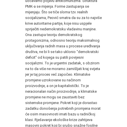
uočavamo pojavu antikomunizma. Struktura
PMK-a se mijenja. Forme zastupanja se
mijenjaju. Što se tiče sloma tzv. realnih
socijalizama, Peović smatra da su za to najviše
krive autoritarne partije, koje nisu uspjele
spriječiti nedemokratsku vladavinu manjine.
Ona zastupa teoriju demokratskog
protagonizma, odnosno teoriju maksimalnog
uključivanja radnih masa u procese uređivanja
društva, ne bi li se tako uklonio “demokratski
deficit” od kojega su patili povijesni
socijalizmi. To je urgentni zadatak, s obzirom
na to da više ne moramo zamišljati kraj svijeta
jer je taj proces već započeo. Klimatske
promjene uzrokovane su načinom
proizvodnje, a on je kapitalistički. To je
neracionalan način proizvodnje, a klimatske
promjene ne mogu se zaustaviti bez
sistemske promjene. Pokret koji je dorastao
zadatku donošenja potrebnih promjena morat
će osim masovnosti imati bazu u radničkoj
klasi. Rješavanje ekološke krize zahtijeva
masovni pokret koji bi srušio snažne fosilne