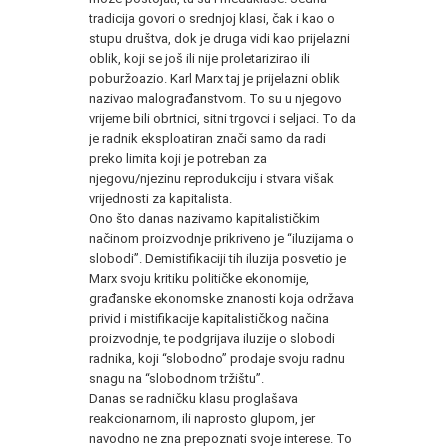
tradicija govori o srednjoj klasi, čak i kao o
stupu društva, dok je druga vidi kao prijelazni
oblik, koji se još ili nije proletarizirao ili
poburžoazio. Karl Marx taj je prijelazni oblik
nazivao malograđanstvom. To su u njegovo
vrijeme bili obrtnici, sitni trgovci i seljaci. To da
je radnik eksploatiran znači samo da radi
preko limita koji je potreban za
njegovu/njezinu reprodukciju i stvara višak
vrijednosti za kapitalista.
Ono što danas nazivamo kapitalističkim
načinom proizvodnje prikriveno je “iluzijama o
slobodi”. Demistifikaciji tih iluzija posvetio je
Marx svoju kritiku političke ekonomije,
građanske ekonomske znanosti koja održava
privid i mistifikacije kapitalističkog načina
proizvodnje, te podgrijava iluzije o slobodi
radnika, koji “slobodno” prodaje svoju radnu
snagu na “slobodnom tržištu”.
Danas se radničku klasu proglašava
reakcionarnom, ili naprosto glupom, jer
navodno ne zna prepoznati svoje interese. To