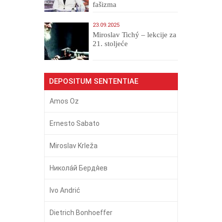
fašizma
23.09.2025
Miroslav Tichý – lekcije za
21. stoljeće
DEPOSITUM SENTENTIAE
Amos Oz
Ernesto Sabato
Miroslav Krleža
Никола́й Бердя́ев
Ivo Andrić
Dietrich Bonhoeffer