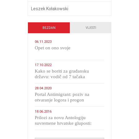
Leszek Kołakowski
BEZDAN
VIJESTI
06.11.2023
​Opet on ono svoje
17.10.2022
Kako se boriti za građansku
državu: vodič od 7 tačaka
28.04.2020
Portal Antimigrant: poziv na
otvaranje logora i progon
migranata poput bijesnih kerova
18.06.2016
Prilozi za novu Antologiju
suvremene hrvatske gluposti:
Kolinda i ekipa o navijačkim
huliganima