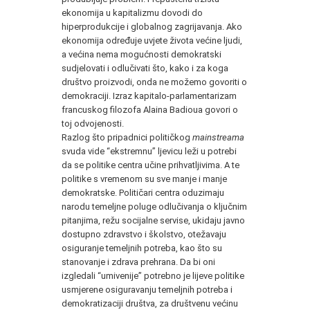
ekonomija u kapitalizmu dovodi do
hiperprodukcije i globalnog zagrijavanja. Ako
ekonomija određuje uvjete života većine ljudi,
a većina nema mogućnosti demokratski
sudjelovati i odlučivati što, kako i za koga
društvo proizvodi, onda ne možemo govoriti o
demokraciji. Izraz kapitalo-parlamentarizam
francuskog filozofa Alaina Badioua govori o
toj odvojenosti.
Razlog što pripadnici političkog
mainstreama
svuda vide “ekstremnu” ljevicu leži u potrebi
da se politike centra učine prihvatljivima. A te
politike s vremenom su sve manje i manje
demokratske. Političari centra oduzimaju
narodu temeljne poluge odlučivanja o ključnim
pitanjima, režu socijalne servise, ukidaju javno
dostupno zdravstvo i školstvo, otežavaju
osiguranje temeljnih potreba, kao što su
stanovanje i zdrava prehrana. Da bi oni
izgledali “umivenije” potrebno je lijeve politike
usmjerene osiguravanju temeljnih potreba i
demokratizaciji društva, za društvenu većinu