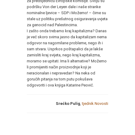
za predsjednicu Evropske komisije. Svoju su
podršku Von der Leyen dale i naše stranke
nominalne ljevice – SDP i Možemo! – čime su
stale uz politiku prešutnog osiguravanja uvjeta
za genocid nad Palestincima.
I zašto onda trebamo kraj kapitalizma? Danas
je već skoro svima jasno da kapitalizam nema
odgovor na nagomilane probleme, nego ih i
sam stvara. Usprkos poštapalici da je lakše
zamisliti kraj svijeta, nego kraj kapitalizma,
moramo se upitati: Ima li alternative? Možemo
li promijeniti način proizvodnje koji je
neracionalan i nepravedan? Na neka od
gorućih pitanja na tom putu pokušava
odgovoriti i ova knjiga Katarine Peović.
Srećko Pulig
,
tjednik Novosti