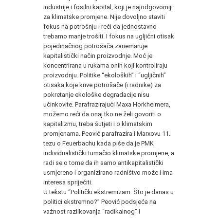
industrije i fosilni kapital, koji je najodgovorniji
za klimatske promjene. Nije dovoljno staviti
fokus na potrošnju i reći da jednostavno
trebamo manje trošiti. I fokus na ugljični otisak
pojedinačnog potrošača zanemaruje
kapitalistički način proizvodnje. Moć je
koncentrirana u rukama onih koji kontroliraju
proizvodnju. Politike “ekoloških” i “ugljičnih”
otisaka koje krive potrošače (i radnike) za
pokretanje ekološke degradacije nisu
učinkovite. Parafrazirajući Maxa Horkheimera,
možemo reći da onaj tko ne želi govoriti o
kapitalizmu, treba šutjeti i o klimatskim
promjenama. Peović parafrazira i Marxovu 11.
tezu o Feuerbachu kada piše da je PMK
individualistički tumačio klimatske promjene, a
radi se o tome da ih samo antikapitalistički
usmjereno i organizirano radništvo može i ima
interesa spriječiti.
U tekstu “Politički ekstremizam: Što je danas u
politici ekstremno?” Peović podsjeća na
važnost razlikovanja “radikalnog” i