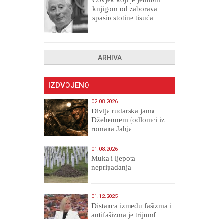
knjigom od zaborava
spasio stotine tisuća
drugih, prokletih i
uništenih
ARHIVA
IZDVOJENO
02.08.2026
Divlja rudarska jama
Džehennem (odlomci iz
romana Jahja
Veličanstveni)
01.08.2026
Muka i ljepota
nepripadanja
01.12.2025
Distanca između fašizma i
antifašizma je trijumf