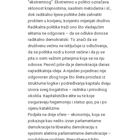
“ekstremnog”. Ekstremno u politici označava
sklonost krajnostima, nasilnim metodama i sl.,
dok radikalno lijeve politike žele zahvatiti
problem u korijenu, korjenito mijenjati društvo.
Radikalna politika traži ono što vladajućim
elitama ne odgovara – da se odluke donose
radikalno demokratski. To znači da se
društvenu većinu ne isključuje iz odlučivanja,
da se politika vodi u korist većine i da ju se
pita o svim važnim pitanjima koja se na nju
odnose. Peović piše da je demokracija danas
najradikalnija ideja. A nijedan pojedinac nije
odgovoran zbog toga što šteta proizlazi iz
strukturne logike i podređivanja kapitalu dvaju
izvora sveg bogatstva – radnika i prirodnog
okoliša. Kapitalističke elite su te koje
osiguravaju hegemoniju i
status quo
, pa i po
cijenu kataklizme.
Podjela na dvije sfere – ekonomiju, koja se
pokazuje kao nešto izvan parlamentarne
demokracije te liberalnu demokraciju s
njezinim alatima parlamentarne demokracije –
produbljuje problem. Prepuštena tržištu