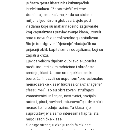
je česta gesta liberalnih i kulturnjačkih
intelektualaca. “Zaboravivši” vrijeme
dominacije marksizma, kada su stotine
milijuna ljudi širom globusa živjele pod
vladama koje su makar načelno zagovarale
kraj kapitalizma i prevladavanje klasa, utonuli
smo u novu fazu neoliberalnog kapitalizma.
Bio je to odgovor i “rješenje” vladajućih na
prijašnji oblik kapitalizma i socijalizma, koji su
zapali u krizu.
Ljevica velikim dijelom gubi svoje uporište
među industrijskim radnicima i okreće se
srednjoj klasi. Uspon srednje klase neki
teoretičari nazvali su usponom “profesionalne
menadžerske klase” (
professional-managerial
class
; PMK). To su obrazovani stručnjaci –
znanstvenici, inženjeri, nastavnici, socijalni
radnici, pisci, novinari, računovođe, odvjetnici i
menadžeri srednje razine. Ta klasa nije
suprotstavljena samo interesima kapitalista,
nego i radničke klase.
S druge strane, u okrilju radničke klase