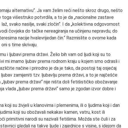
 nemaju alternativu“. Ja vam želim reći nešto skroz drugo, nešto
je toga višestruko potvrdila, a to je da „nacionalne zastave
až, svako nasilje, svaki zločin“. I da „kolektivna odgovornost
ovodi čovjeka do tačke nereagiranja na učinjenu nepravdu; do
teresima nacije hvalevrijedan čin.“ Razmislite o ovome kada
 oni s time skrivaju.
 ljubavi prema državi. Želio bih vam od ljudi koji su to
 Svi mi imamo ljubav prema rodnom kraju u kojem smo odrasli i
zličite načine i prirodno je da je tako, da postoji taj osjećaj
u ljubav zamijeniti tzv. ljubavlju prema državi, a to je najčešće
 „ljubav prema državi“ nije ništa doli fetišističko obožavanje
oja vlada „ljubav prema državi“ samo je zgodan izvor dobre i
koji su živjeli u klanovima i plemenima, ili o ljudima koji i dan
ljudima koji su obožavali nekakav kamen, vatru, kost ili
i primitivni narodi su nazivali fetišima. Možda ste čuli i za
stavnici gledali na takve ljude i zajednice s visine, s idejom da