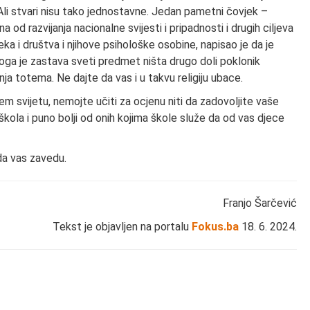
ji. Ali stvari nisu tako jednostavne. Jedan pametni čovjek –
d razvijanja nacionalne svijesti i pripadnosti i drugih ciljeva
eka i društva i njihove psihološke osobine, napisao je da je
 koga je zastava sveti predmet ništa drugo doli poklonik
vanja totema. Ne dajte da vas i u takvu religiju ubace.
jem svijetu, nemojte učiti za ocjenu niti da zadovoljite vaše
 škola i puno bolji od onih kojima škole služe da od vas djece
 da vas zavedu.
Franjo Šarčević
Tekst je objavljen na portalu
Fokus.ba
18. 6. 2024.