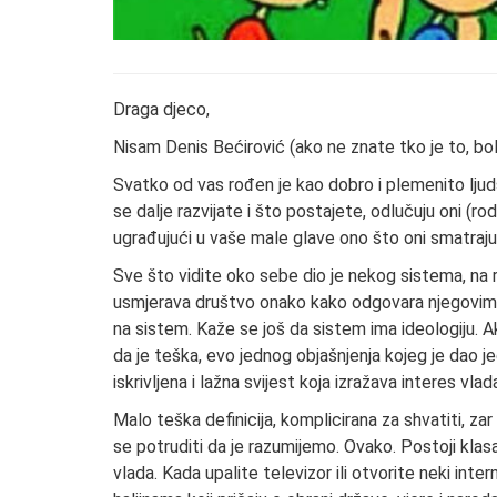
Draga djeco,
Nisam Denis Bećirović (ako ne znate tko je to, bol
Svatko od vas rođen je kao dobro i plemenito ljud
se dalje razvijate i što postajete, odlučuju oni (rodi
ugrađujući u vaše male glave ono što oni smatraju
Sve što vidite oko sebe dio je nekog sistema, na ra
usmjerava društvo onako kako odgovara njegovim
na sistem. Kaže se još da sistem ima ideologiju. Ak
da je teška, evo jednog objašnjenja kojeg je dao je
iskrivljena i lažna svijest koja izražava interes vlad
Malo teška definicija, komplicirana za shvatiti, za
se potruditi da je razumijemo. Ovako. Postoji klasa,
vlada. Kada upalite televizor ili otvorite neki inter