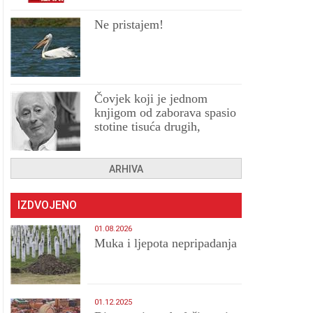
Ne pristajem!
Čovjek koji je jednom
knjigom od zaborava spasio
stotine tisuća drugih,
prokletih i uništenih
ARHIVA
IZDVOJENO
01.08.2026
Muka i ljepota nepripadanja
01.12.2025