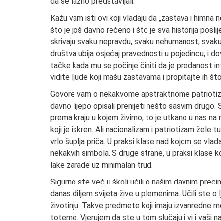
da se lažno predstavljali.
Kažu vam isti ovi koji vladaju da „zastava i himna
što je još davno rečeno i što je sva historija posli
skrivaju svaku nepravdu, svaku nehumanost, svaku l
društva ubija osjećaj pravednosti u pojedincu, i d
tačke kada mu se počinje činiti da je predanost in
vidite ljude koji mašu zastavama i propitajte ih što
Govore vam o nekakvome apstraktnome patriotizmu i
davno lijepo opisali prenijeti nešto sasvim drugo.
prema kraju u kojem živimo, to je utkano u nas na ra
koji je iskren. Ali nacionalizam i patriotizam žele t
vrlo šuplja priča. U praksi klase nad kojom se vlada
nekakvih simbola. S druge strane, u praksi klase k
lake zarade uz minimalan trud.
Sigurno ste već u školi učili o našim davnim precima 
danas diljem svijeta žive u plemenima. Učili ste o 
životinju. Takve predmete koji imaju izvanredne moć
toteme. Vjerujem da ste u tom slučaju i vi i vaši na