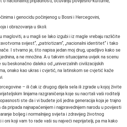
est o nacionalnoj pripadnosti, očuvanju povijesno-kulturne,
činima i genocidu počinjenog u Bosni i Hercegovini,
ja i obrazovanja u školi.
u magloviti, a u magli se lako izgubi i iz magle vrebaju različite
votvorna svijest“, „patriotizam“, „nacionalni identitet“ i tako
 znače. I stvarno je, što napisa jedan moj drug, upadljivo kako se
i jednina, a ne množina. A u takvim situacijama uvijek na scenu
e su beskonačno daleko od „univerzalnih civilizacijskih
ma, onako kao ukras i cvjetić, na latinskom se cvjetić kaže
i.
rcegovine – ili čak iz drugog dijela sela ili zgrade u kojoj živite
rijateljskim linijama razgraničenja koje su nacrtali vaši roditelji
ed opasnosti ste da i vi budete još jedna generacija koja je trajno
 da pripada najnapaćenijem i najpravednijem narodu u povijesti
ranje boljeg i normalnijeg svijeta i zdravijeg životnog
i oni koji vam to rade vaši su najveći neprijatelji, pa ma kako