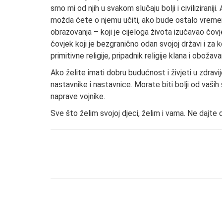
smo mi od njih u svakom slučaju bolji i civilizirani
možda ćete o njemu učiti, ako bude ostalo vremena o
obrazovanja – koji je cijeloga života izučavao čovj
čovjek koji je bezgranično odan svojoj državi i za
primitivne religije, pripadnik religije klana i oboža
Ako želite imati dobru budućnost i živjeti u zdravi
nastavnike i nastavnice. Morate biti bolji od vaših
naprave vojnike.
Sve što želim svojoj djeci, želim i vama. Ne dajte