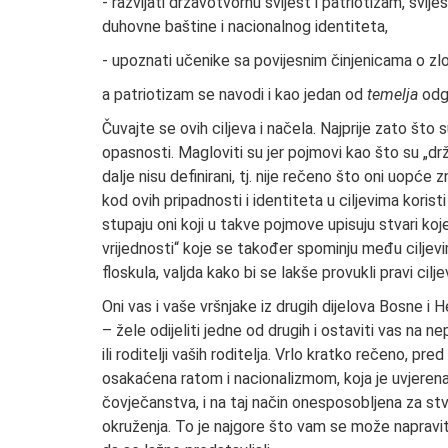
- razvijati državotvornu svijest i patriotizam, svij
duhovne baštine i nacionalnog identiteta,
- upoznati učenike sa povijesnim činjenicama o zlo
a patriotizam se navodi i kao jedan od
temelja
odgo
Čuvajte se ovih ciljeva i načela. Najprije zato što s
opasnosti. Magloviti su jer pojmovi kao što su „drža
dalje nisu definirani, tj. nije rečeno što oni uopće
kod ovih pripadnosti i identiteta u ciljevima korist
stupaju oni koji u takve pojmove upisuju stvari koj
vrijednosti“ koje se također spominju među ciljevi
floskula, valjda kako bi se lakše provukli pravi ciljev
Oni vas i vaše vršnjake iz drugih dijelova Bosne i He
– žele odijeliti jedne od drugih i ostaviti vas na nep
ili roditelji vaših roditelja. Vrlo kratko rečeno, pr
osakaćena ratom i nacionalizmom, koja je uvjerena
čovječanstva, i na taj način onesposobljena za stva
okruženja. To je najgore što vam se može napraviti 