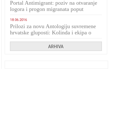
Portal Antimigrant: poziv na otvaranje
logora i progon migranata poput
bijesnih kerova
18.06.2016
Prilozi za novu Antologiju suvremene
hrvatske gluposti: Kolinda i ekipa o
navijačkim huliganima
ARHIVA