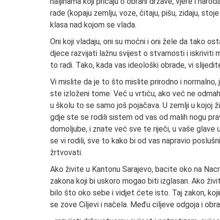
haljinama koji pričaju o obrani države, vjere i narod
rade (kopaju zemlju, voze, čitaju, pišu, zidaju, stoj
klasa nad kojom se vlada.
Oni koji vladaju, oni su moćni i oni žele da tako os
djece razvijati lažnu svijest o stvarnosti i iskrivit
to radi. Tako, kada vas ideološki obrade, vi slijedit
Vi mislite da je to što mislite prirodno i normalno
ste izloženi tome. Već u vrtiću, ako već ne odmah 
u školu to se samo još pojačava. U zemlji u kojoj ž
gdje ste se rodili sistem od vas od malih nogu pra
domoljube, i znate već sve te riječi, u vaše glave 
se vi rodili, sve to kako bi od vas napravio poslušni
žrtvovati.
Ako živite u Kantonu Sarajevo, bacite oko na Nacrt
zakona koji bi uskoro mogao biti izglasan. Ako ži
bilo što oko sebe i vidjet ćete isto. Taj zakon, koji
se zove Ciljevi i načela. Među ciljeve odgoja i obra