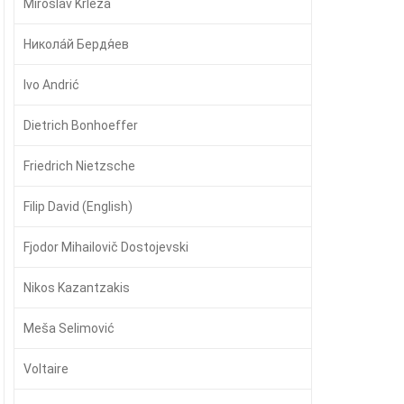
Miroslav Krleža
Никола́й Бердя́ев
Ivo Andrić
Dietrich Bonhoeffer
Friedrich Nietzsche
Filip David (English)
Fjodor Mihailovič Dostojevski
Nikos Kazantzakis
Meša Selimović
Voltaire