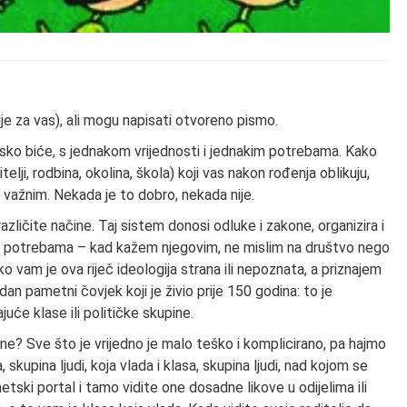
je za vas), ali mogu napisati otvoreno pismo.
sko biće, s jednakom vrijednosti i jednakim potrebama. Kako
telji, rodbina, okolina, škola) koji vas nakon rođenja oblikuju,
 važnim. Nekada je to dobro, nekada nije.
zličite načine. Taj sistem donosi odluke i zakone, organizira i
 potrebama – kad kažem njegovim, ne mislim na društvo nego
o vam je ova riječ ideologija strana ili nepoznata, a priznajem
dan pametni čovjek koji je živio prije 150 godina: to je
ajuće klase ili političke skupine.
r ne? Sve što je vrijedno je malo teško i komplicirano, pa hajmo
 skupina ljudi, koja vlada i klasa, skupina ljudi, nad kojom se
netski portal i tamo vidite one dosadne likove u odijelima ili