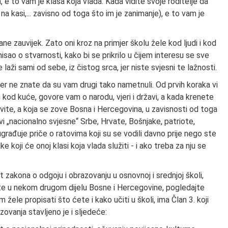
a, e to vam je klasa koja vlada. Kada vidite svoje roditelje da
e na kasi,... zavisno od toga što im je zanimanje), e to vam je
tane zauvijek. Zato oni kroz na primjer školu žele kod ljudi i kod
i misao o stvarnosti, kako bi se prikrilo u čijem interesu se sve
e laži sami od sebe, iz čistog srca, jer niste svjesni te lažnosti.
, jer ne znate da su vam drugi tako nametnuli. Od prvih koraka vi
kod kuće, govore vam o narodu, vjeri i državi, a kada krenete
ivite, a koja se zove Bosna i Hercegovina, u zavisnosti od toga
vi „nacionalno svjesne“ Srbe, Hrvate, Bošnjake, patriote,
ugrađuje priče o ratovima koji su se vodili davno prije nego ste
ke koji će onoj klasi koja vlada služiti - i ako treba za nju se
 zakona o odgoju i obrazovanju u osnovnoj i srednjoj školi,
vite u nekom drugom dijelu Bosne i Hercegovine, pogledajte
m žele propisati što ćete i kako učiti u školi, ima Član 3. koji
zovanja stavljeno je i sljedeće: