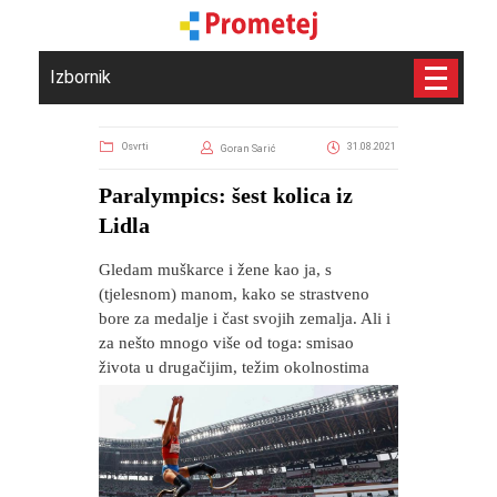
Izbornik
Osvrti
31.08.2021
Goran Sarić
​Paralympics: šest kolica iz
Lidla
Gledam muškarce i žene kao ja, s
(tjelesnom) manom, kako se strastveno
bore za medalje i čast svojih zemalja. Ali i
za nešto mnogo više od toga: smisao
života u drugačijim, težim okolnostima