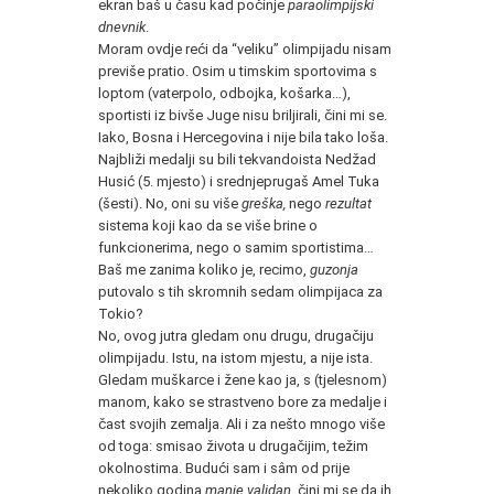
ekran baš u času kad počinje
paraolimpijski
dnevnik
.
Moram ovdje reći da “veliku” olimpijadu nisam
previše pratio. Osim u timskim sportovima s
loptom (vaterpolo, odbojka, košarka…),
sportisti iz bivše Juge nisu briljirali, čini mi se.
Iako, Bosna i Hercegovina i nije bila tako loša.
Najbliži medalji su bili tekvandoista Nedžad
Husić (5. mjesto) i srednjeprugaš Amel Tuka
(šesti). No, oni su više
greška,
nego
rezultat
sistema koji kao da se više brine o
funkcionerima, nego o samim sportistima…
Baš me zanima koliko je, recimo,
guzonja
putovalo s tih skromnih sedam olimpijaca za
Tokio?
No, ovog jutra gledam onu drugu, drugačiju
olimpijadu. Istu, na istom mjestu, a nije ista.
Gledam muškarce i žene kao ja, s (tjelesnom)
manom, kako se strastveno bore za medalje i
čast svojih zemalja. Ali i za nešto mnogo više
od toga: smisao života u drugačijim, težim
okolnostima. Budući sam i sâm od prije
nekoliko godina
manje validan
, čini mi se da ih