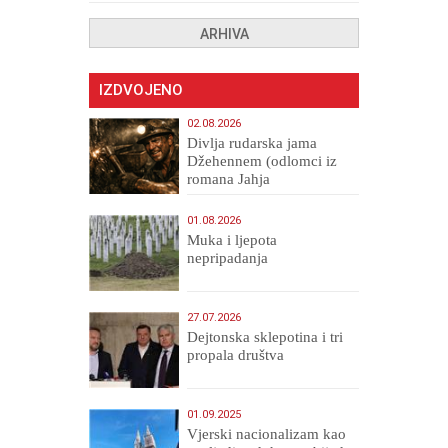
ARHIVA
IZDVOJENO
02.08.2026
Divlja rudarska jama
Džehennem (odlomci iz
romana Jahja
Veličanstveni)
01.08.2026
Muka i ljepota
nepripadanja
27.07.2026
Dejtonska sklepotina i tri
propala društva
01.09.2025
​Vjerski nacionalizam kao