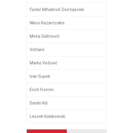
Fjodor Mihailovič Dostojevski
Nikos Kazantzakis
Meša Selimović
Voltaire
Marko Vešović
Ivan Supek
Erich Fromm
Danilo Kiš
Leszek Kołakowski