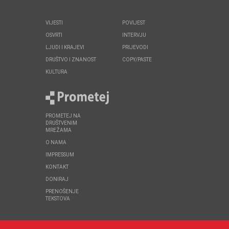
VIJESTI
POVIJEST
OSVRTI
INTERVJU
LJUDI I KRAJEVI
PRIJEVODI
DRUŠTVO I ZNANOST
COPY/PASTE
KULTURA
PROMETEJ NA
DRUŠTVENIM
MREŽAMA
O NAMA
IMPRESSUM
KONTAKT
DONIRAJ
PRENOŠENJE
TEKSTOVA