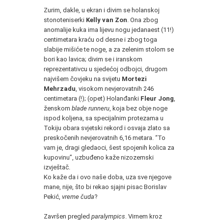
* * *
Zurim, dakle, u ekran i divim se holanskoj
stonoteniserki
Kelly van Zon
. Ona zbog
anomalije kuka ima lijevu nogu jedanaest (11!)
centimetara kraću od desne i zbog toga
slabije mišiće te noge, a za zelenim stolom se
bori kao lavica; divim se i iranskom
reprezentativcu u sjedećoj odbojci, drugom
najvišem čovjeku na svijetu
Mortezi
Mehrzadu
, visokom nevjerovatnih 246
centimetara (!); (opet) Holanđanki
Fleur Jong
,
ženskom
blade runneru
, koja bez obje noge
ispod koljena, sa specijalnim protezama u
Tokiju obara svjetski rekord i osvaja zlato sa
preskočenih nevjerovatnih 6,16 metara. “To
vam je, dragi gledaoci, šest spojenih kolica za
kupovinu”, uzbuđeno kaže nizozemski
izvještač.
Ko kaže da i ovo naše doba, uza sve njegove
mane, nije, što bi rekao sjajni pisac Borislav
Pekić,
vreme čuda
?
* * *
Završen pregled
paralympics
. Virnem kroz