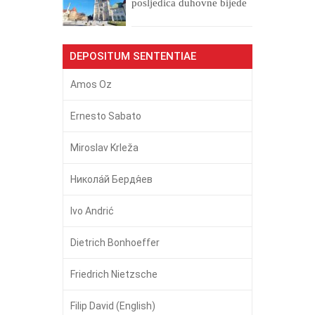
posljedica duhovne bijede
DEPOSITUM SENTENTIAE
Amos Oz
Ernesto Sabato
Miroslav Krleža
Никола́й Бердя́ев
Ivo Andrić
Dietrich Bonhoeffer
Friedrich Nietzsche
Filip David (English)