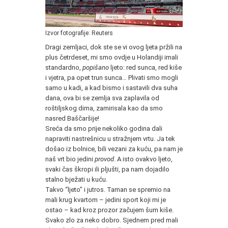
Izvor fotografije: Reuters
Dragi zemljaci, dok ste se vi ovog ljeta pržili na
plus četrdeset, mi smo ovdje u Holandiji imali
standardno,
popišano
ljeto: red sunca, red kiše
i vjetra, pa opet trun sunca… Plivati smo mogli
samo u kadi, a kad bismo i sastavili dva suha
dana, ova bi se zemlja sva zaplavila od
roštiljskog dima, zamirisala kao da smo
nasred Baščaršije!
Sreća da smo prije nekoliko godina dali
napraviti nastrešnicu u stražnjem vrtu. Ja tek
došao iz bolnice, bili vezani za kuću, pa nam je
naš vrt bio jedini
provod
. A isto ovakvo ljeto,
svaki čas škropi ili pljušti, pa nam dojadilo
stalno bježati u kuću.
Takvo “ljeto” i jutros. Taman se spremio na
mali krug kvartom – jedini sport koji mi je
ostao – kad kroz prozor začujem šum kiše.
Svako zlo za neko dobro. Sjednem pred mali