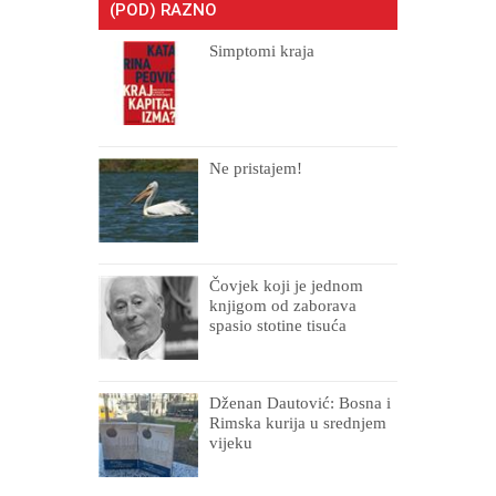
(POD) RAZNO
Simptomi kraja
Ne pristajem!
Čovjek koji je jednom
knjigom od zaborava
spasio stotine tisuća
drugih, prokletih i
uništenih
Dženan Dautović: Bosna i
Rimska kurija u srednjem
vijeku