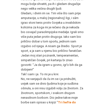
mogu bolje shvatiti, pa ih i gledam drugačije
nego velika većina drugih ljudi.
Gledam, i divim im se. Tim više što sam prije
amputacije, u maloj (regionalnoj) ligi, i sâm
igrao stoni tenis protiv čovjeka u invalidskim
kolicima za koga mi je rečeno da je nekada
bio osvajač paraolimpijske medalje. Igrali smo
više puta jedan protiv drugoga. Iako sam bio
prilično dobar u tom sportu, jednom sam
izgubio od njega. A nisam ga štedio. Sport je
sport, a ja sam u njemu bio prilično fanatičan.
Jedan moj stari poznanik, temperamentan,
simpatičan čovjek, pri kartanju bi znao
govoriti: “Ja da igram u govno, igr’o bih da ga
dobijem!”
Tak’i sam i ja. To mi je u krvi.
No, ne sanjajući da ću im se i ja pridružiti,
uvijek sam se divio ljudima koje je sudbina
ošinula, a oni nisu izgubili volju za životom. Za
životnom, sportskom, i svakom drugom
nenasilnom borbom. Dio jedne takve
moje
borbe sam opisao u knjizi “
Tri hefte do