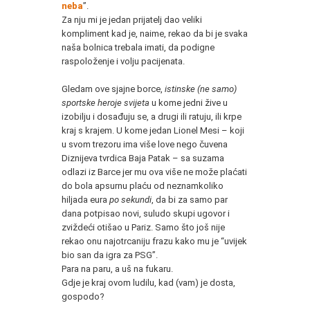
neba
”.
Za nju mi je jedan prijatelj dao veliki
kompliment kad je, naime, rekao da bi je svaka
naša bolnica trebala imati, da podigne
raspoloženje i volju pacijenata.
* * *
Gledam ove sjajne borce,
istinske (ne samo)
sportske heroje svijeta
u kome jedni žive u
izobilju i dosađuju se, a drugi ili ratuju, ili krpe
kraj s krajem. U kome jedan Lionel Mesi – koji
u svom trezoru ima više love nego čuvena
Diznijeva tvrdica Baja Patak – sa suzama
odlazi iz Barce jer mu ova više ne može plaćati
do bola apsurnu plaću od neznamkoliko
hiljada eura
po sekundi
, da bi za samo par
dana potpisao novi, suludo skupi ugovor i
zviždeći otišao u Pariz. Samo što još nije
rekao onu najotrcaniju frazu kako mu je “uvijek
bio san da igra za PSG”.
Para na paru, a uš na fukaru.
Gdje je kraj ovom ludilu, kad (vam) je dosta,
gospodo?