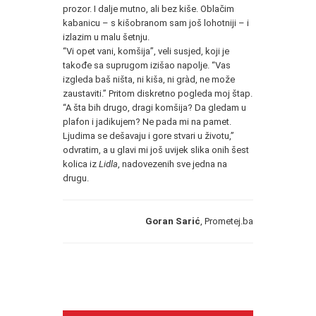
prozor. I dalje mutno, ali bez kiše. Oblačim
kabanicu – s kišobranom sam još lohotniji – i
izlazim u malu šetnju.
“Vi opet vani, komšija”, veli susjed, koji je
takođe sa suprugom izišao napolje. “Vas
izgleda baš ništa, ni kiša, ni gràd, ne može
zaustaviti.” Pritom diskretno pogleda moj štap.
“A šta bih drugo, dragi komšija? Da gledam u
plafon i jadikujem? Ne pada mi na pamet.
Ljudima se dešavaju i gore stvari u životu,”
odvratim, a u glavi mi još uvijek slika onih šest
kolica iz
Lidla
, nadovezenih sve jedna na
drugu.
Goran Sarić
, Prometej.ba