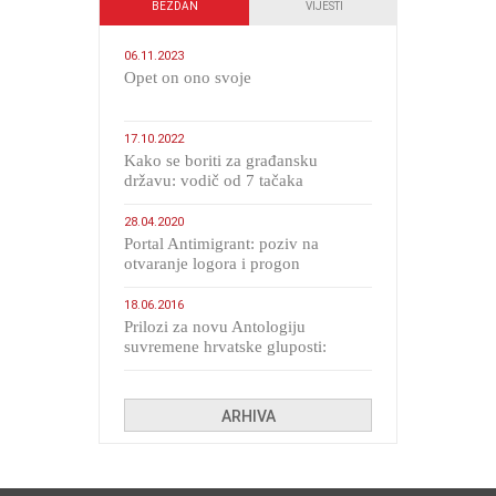
BEZDAN
VIJESTI
06.11.2023
​Opet on ono svoje
17.10.2022
Kako se boriti za građansku
državu: vodič od 7 tačaka
28.04.2020
Portal Antimigrant: poziv na
otvaranje logora i progon
migranata poput bijesnih kerova
18.06.2016
Prilozi za novu Antologiju
suvremene hrvatske gluposti:
Kolinda i ekipa o navijačkim
huliganima
ARHIVA