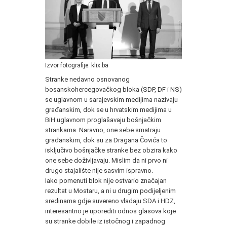
Izvor fotografije: klix.ba
Stranke nedavno osnovanog
bosanskohercegovačkog bloka (SDP, DF i NS)
se uglavnom u sarajevskim medijima nazivaju
građanskim, dok se u hrvatskim medijima u
BiH uglavnom proglašavaju bošnjačkim
strankama. Naravno, one sebe smatraju
građanskim, dok su za Dragana Čovića to
isključivo bošnjačke stranke bez obzira kako
one sebe doživljavaju. Mislim da ni prvo ni
drugo stajalište nije sasvim ispravno.
Iako pomenuti blok nije ostvario značajan
rezultat u Mostaru, a ni u drugim podijeljenim
sredinama gdje suvereno vladaju SDA i HDZ,
interesantno je uporediti odnos glasova koje
su stranke dobile iz istočnog i zapadnog