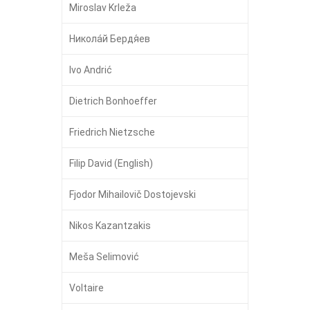
Miroslav Krleža
Никола́й Бердя́ев
Ivo Andrić
Dietrich Bonhoeffer
Friedrich Nietzsche
Filip David (English)
Fjodor Mihailovič Dostojevski
Nikos Kazantzakis
Meša Selimović
Voltaire