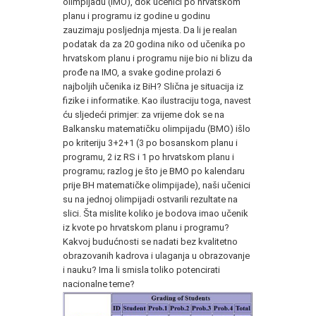
olimpijadu (IMO), dok učenici po hrvatskom
planu i programu iz godine u godinu
zauzimaju posljednja mjesta. Da li je realan
podatak da za 20 godina niko od učenika po
hrvatskom planu i programu nije bio ni blizu da
prođe na IMO, a svake godine prolazi 6
najboljih učenika iz BiH? Slična je situacija iz
fizike i informatike. Kao ilustraciju toga, navest
ću sljedeći primjer: za vrijeme dok se na
Balkansku matematičku olimpijadu (BMO) išlo
po kriteriju 3+2+1 (3 po bosanskom planu i
programu, 2 iz RS i 1 po hrvatskom planu i
programu; razlog je što je BMO po kalendaru
prije BH matematičke olimpijade), naši učenici
su na jednoj olimpijadi ostvarili rezultate na
slici. Šta mislite koliko je bodova imao učenik
iz kvote po hrvatskom planu i programu?
Kakvoj budućnosti se nadati bez kvalitetno
obrazovanih kadrova i ulaganja u obrazovanje
i nauku? Ima li smisla toliko potencirati
nacionalne teme?