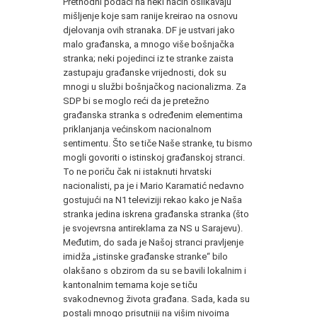
Prethodni podaci na neki način oslikavaju
mišljenje koje sam ranije kreirao na osnovu
djelovanja ovih stranaka. DF je ustvari jako
malo građanska, a mnogo više bošnjačka
stranka; neki pojedinci iz te stranke zaista
zastupaju građanske vrijednosti, dok su
mnogi u službi bošnjačkog nacionalizma. Za
SDP bi se moglo reći da je pretežno
građanska stranka s određenim elementima
priklanjanja većinskom nacionalnom
sentimentu. Što se tiče Naše stranke, tu bismo
mogli govoriti o istinskoj građanskoj stranci.
To ne poriču čak ni istaknuti hrvatski
nacionalisti, pa je i Mario Karamatić nedavno
gostujući na N1 televiziji rekao kako je Naša
stranka jedina iskrena građanska stranka (što
je svojevrsna antireklama za NS u Sarajevu).
Međutim, do sada je Našoj stranci pravljenje
imidža „istinske građanske stranke“ bilo
olakšano s obzirom da su se bavili lokalnim i
kantonalnim temama koje se tiču
svakodnevnog života građana. Sada, kada su
postali mnogo prisutniji na višim nivoima