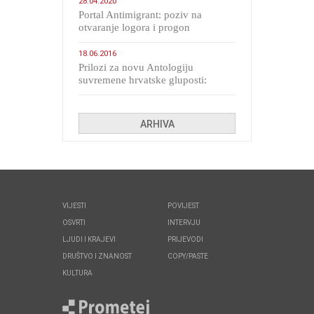
28.04.2020
Portal Antimigrant: poziv na
otvaranje logora i progon
migranata poput bijesnih kerova
18.06.2016
Prilozi za novu Antologiju
suvremene hrvatske gluposti:
Kolinda i ekipa o navijačkim
huliganima
ARHIVA
VIJESTI
POVIJEST
OSVRTI
INTERVJU
LJUDI I KRAJEVI
PRIJEVODI
DRUŠTVO I ZNANOST
COPY/PASTE
KULTURA