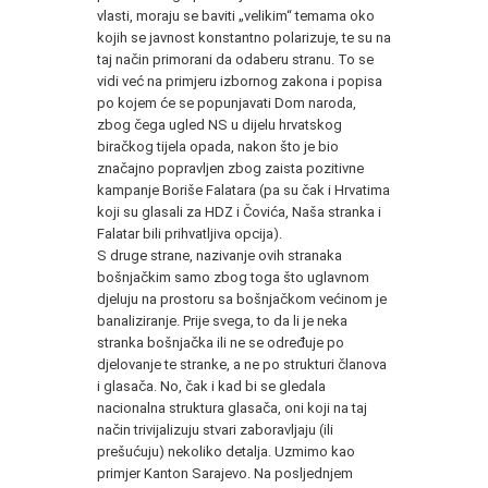
vlasti, moraju se baviti „velikim“ temama oko
kojih se javnost konstantno polarizuje, te su na
taj način primorani da odaberu stranu. To se
vidi već na primjeru izbornog zakona i popisa
po kojem će se popunjavati Dom naroda,
zbog čega ugled NS u dijelu hrvatskog
biračkog tijela opada, nakon što je bio
značajno popravljen zbog zaista pozitivne
kampanje Boriše Falatara (pa su čak i Hrvatima
koji su glasali za HDZ i Čovića, Naša stranka i
Falatar bili prihvatljiva opcija).
S druge strane, nazivanje ovih stranaka
bošnjačkim samo zbog toga što uglavnom
djeluju na prostoru sa bošnjačkom većinom je
banaliziranje. Prije svega, to da li je neka
stranka bošnjačka ili ne se određuje po
djelovanje te stranke, a ne po strukturi članova
i glasača. No, čak i kad bi se gledala
nacionalna struktura glasača, oni koji na taj
način trivijalizuju stvari zaboravljaju (ili
prešućuju) nekoliko detalja. Uzmimo kao
primjer Kanton Sarajevo. Na posljednjem