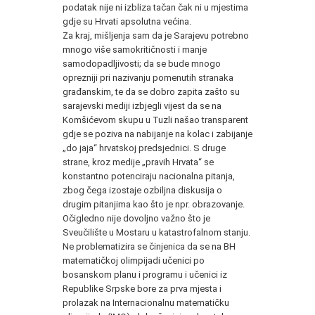
podatak nije ni izbliza tačan čak ni u mjestima
gdje su Hrvati apsolutna većina.
Za kraj, mišljenja sam da je Sarajevu potrebno
mnogo više samokritičnosti i manje
samodopadljivosti; da se bude mnogo
oprezniji pri nazivanju pomenutih stranaka
građanskim, te da se dobro zapita zašto su
sarajevski mediji izbjegli vijest da se na
Komšićevom skupu u Tuzli našao transparent
gdje se poziva na nabijanje na kolac i zabijanje
„do jaja“ hrvatskoj predsjednici. S druge
strane, kroz medije „pravih Hrvata“ se
konstantno potenciraju nacionalna pitanja,
zbog čega izostaje ozbiljna diskusija o
drugim pitanjima kao što je npr. obrazovanje.
Očigledno nije dovoljno važno što je
Sveučilište u Mostaru u katastrofalnom stanju.
Ne problematizira se činjenica da se na BH
matematičkoj olimpijadi učenici po
bosanskom planu i programu i učenici iz
Republike Srpske bore za prva mjesta i
prolazak na Internacionalnu matematičku