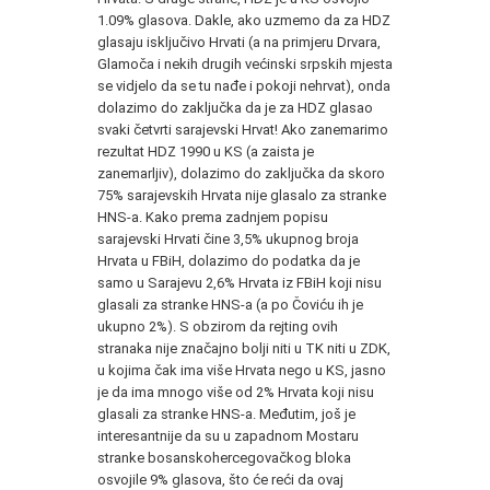
1.09% glasova. Dakle, ako uzmemo da za HDZ
glasaju isključivo Hrvati (a na primjeru Drvara,
Glamoča i nekih drugih većinski srpskih mjesta
se vidjelo da se tu nađe i pokoji nehrvat), onda
dolazimo do zaključka da je za HDZ glasao
svaki četvrti sarajevski Hrvat! Ako zanemarimo
rezultat HDZ 1990 u KS (a zaista je
zanemarljiv), dolazimo do zaključka da skoro
75% sarajevskih Hrvata nije glasalo za stranke
HNS-a. Kako prema zadnjem popisu
sarajevski Hrvati čine 3,5% ukupnog broja
Hrvata u FBiH, dolazimo do podatka da je
samo u Sarajevu 2,6% Hrvata iz FBiH koji nisu
glasali za stranke HNS-a (a po Čoviću ih je
ukupno 2%). S obzirom da rejting ovih
stranaka nije značajno bolji niti u TK niti u ZDK,
u kojima čak ima više Hrvata nego u KS, jasno
je da ima mnogo više od 2% Hrvata koji nisu
glasali za stranke HNS-a. Međutim, još je
interesantnije da su u zapadnom Mostaru
stranke bosanskohercegovačkog bloka
osvojile 9% glasova, što će reći da ovaj