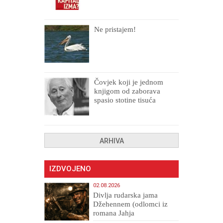
Ne pristajem!
Čovjek koji je jednom
knjigom od zaborava
spasio stotine tisuća
drugih, prokletih i
uništenih
ARHIVA
IZDVOJENO
02.08.2026
Divlja rudarska jama
Džehennem (odlomci iz
romana Jahja
Veličanstveni)