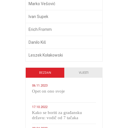
Marko Vešović
Ivan Supek
Erich Fromm
Danilo Kiš
Leszek Kołakowski
BEZDAN
VIJESTI
06.11.2023
​Opet on ono svoje
17.10.2022
Kako se boriti za građansku
državu: vodič od 7 tačaka