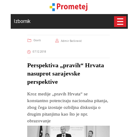
Izbornik
Osvrti
Admir Beširević
07.12.2018
Perspektiva „pravih“ Hrvata
nasuprot sarajevske
perspektive
Kroz medije „pravih Hrvata“ se
konstantno potenciraju nacionalna pitanja,
zbog čega izostaje ozbiljna diskusija o
drugim pitanjima kao što je npr.
obrazovanje