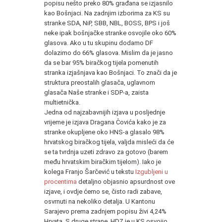
popisu nešto preko 80% građana se izjasnilo
kao Bošnjaci. Na zadnjim izborima za KS su
stranke SDA, NiP, SBB, NBL, BOSS, BPS i još
neke ipak bošnjačke stranke osvojile oko 60%
glasova. Ako u tu skupinu dodamo DF
dolazimo do 66% glasova. Mislim da je jasno
da se bar 95% biračkog tijela pomenutih
stranka izjašnjava kao Bošnjaci. To znači da je
struktura preostalih glasača, uglavnom
glasača Naše stranke i SDP-a, zaista
multietnička.
Jedna od najzabavnijih izjava u posljednje
vrijeme je izjava Dragana Čovića kako je za
stranke okupljene oko HNS-a glasalo 98%
hrvatskog biračkog tijela, valjda misleći da će
se ta tvrdnja uzeti zdravo za gotovo (barem
među hrvatskim biračkim tijelom). Iako je
kolega Franjo Šarčević u tekstu
Izgubljeni u
procentima
detaljno objasnio apsurdnost ove
izjave, i ovdje ćemo se, čisto radi zabave,
osvrnuti na nekoliko detalja. U Kantonu
Sarajevo prema zadnjem popisu živi 4,24%
Hrvata. S druge strane, HDZ je u KS osvojio