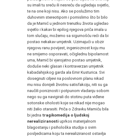
su imali tu sreću ili nesreću da ugledaju svjetlo,
te na one koji nisu. Ako se poslužimo tim
duhovnim stereotipom i pomislimo što bi bilo
da je Mamić u jednom trenutku života ugledao
svjetlo i kakav bi epilog njegova priča imala u
tom slučaju, možemo sa sigurnošću reći da bi
postao nekakav umjetnik. Uzimajući u obzir
njegovu ranu povijest, ingenioznost koju mu
ne smijemo osporavati, očiglednu bipolarnost
uma, Mamić bi vjerojatno postao umjetnik,
doduše neki glasan i kontraverzan umjetnik
kabadahijskog garda ala Emir Kusturica. Svi
dosegnuti ciljevi na poslovnom planu nikad
mu nisu donijeli životnu satisfakciju, niti su ga
naučili poniznosti i potpunom vladanju sobom
nego su ga navigirali do stotinu puta viđene
sotonske oholosti koje se nikad nije mogao
niti želio otarasiti. Priča o Zdravku Mamiću bila
bi jedna
tragikomedija o ljudskoj
nerealiziranosti
uprkos materijalnom
blagostanju i psihološka studija o svim
posljedicama koju ta nerealiziranost ostavlja