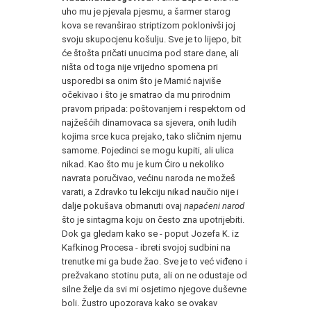
uho mu je pjevala pjesmu, a šarmer starog
kova se revanširao striptizom poklonivši joj
svoju skupocjenu košulju. Sve je to lijepo, bit
će štošta pričati unucima pod stare dane, ali
ništa od toga nije vrijedno spomena pri
usporedbi sa onim što je Mamić najviše
očekivao i što je smatrao da mu prirodnim
pravom pripada: poštovanjem i respektom od
najžešćih dinamovaca sa sjevera, onih ludih
kojima srce kuca prejako, tako sličnim njemu
samome. Pojedinci se mogu kupiti, ali ulica
nikad. Kao što mu je kum Ćiro u nekoliko
navrata poručivao, većinu naroda ne možeš
varati, a Zdravko tu lekciju nikad naučio nije i
dalje pokušava obmanuti ovaj
napaćeni narod
što je sintagma koju on često zna upotrijebiti.
Dok ga gledam kako se - poput Jozefa K. iz
Kafkinog Procesa - ibreti svojoj sudbini na
trenutke mi ga bude žao. Sve je to već viđeno i
prežvakano stotinu puta, ali on ne odustaje od
silne želje da svi mi osjetimo njegove duševne
boli. Žustro upozorava kako se ovakav