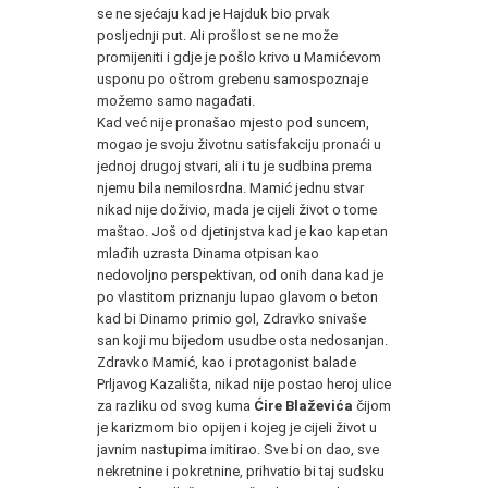
se ne sjećaju kad je Hajduk bio prvak
posljednji put. Ali prošlost se ne može
promijeniti i gdje je pošlo krivo u Mamićevom
usponu po oštrom grebenu samospoznaje
možemo samo nagađati.
Kad već nije pronašao mjesto pod suncem,
mogao je svoju životnu satisfakciju pronaći u
jednoj drugoj stvari, ali i tu je sudbina prema
njemu bila nemilosrdna. Mamić jednu stvar
nikad nije doživio, mada je cijeli život o tome
maštao. Još od djetinjstva kad je kao kapetan
mlađih uzrasta Dinama otpisan kao
nedovoljno perspektivan, od onih dana kad je
po vlastitom priznanju lupao glavom o beton
kad bi Dinamo primio gol, Zdravko snivaše
san koji mu bijedom usudbe osta nedosanjan.
Zdravko Mamić, kao i protagonist balade
Prljavog Kazališta, nikad nije postao heroj ulice
za razliku od svog kuma
Ćire Blaževića
čijom
je karizmom bio opijen i kojeg je cijeli život u
javnim nastupima imitirao. Sve bi on dao, sve
nekretnine i pokretnine, prihvatio bi taj sudsku