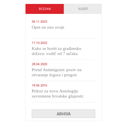
BEZDAN
VIJESTI
06.11.2023
​Opet on ono svoje
17.10.2022
Kako se boriti za građansku
državu: vodič od 7 tačaka
28.04.2020
Portal Antimigrant: poziv na
otvaranje logora i progon
migranata poput bijesnih kerova
18.06.2016
Prilozi za novu Antologiju
suvremene hrvatske gluposti:
Kolinda i ekipa o navijačkim
huliganima
ARHIVA