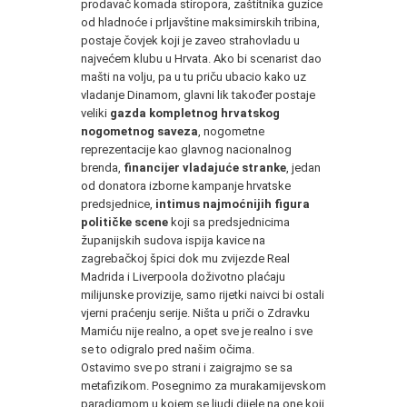
prodavač komada stiropora, zaštitnika guzice
od hladnoće i prljavštine maksimirskih tribina,
postaje čovjek koji je zaveo strahovladu u
najvećem klubu u Hrvata. Ako bi scenarist dao
mašti na volju, pa u tu priču ubacio kako uz
vladanje Dinamom, glavni lik također postaje
veliki
gazda kompletnog hrvatskog
nogometnog saveza
, nogometne
reprezentacije kao glavnog nacionalnog
brenda,
financijer vladajuće stranke
, jedan
od donatora izborne kampanje hrvatske
predsjednice,
intimus najmoćnijih figura
političke scene
koji sa predsjednicima
županijskih sudova ispija kavice na
zagrebačkoj špici dok mu zvijezde Real
Madrida i Liverpoola doživotno plaćaju
milijunske provizije, samo rijetki naivci bi ostali
vjerni praćenju serije. Ništa u priči o Zdravku
Mamiću nije realno, a opet sve je realno i sve
se to odigralo pred našim očima.
Ostavimo sve po strani i zaigrajmo se sa
metafizikom. Posegnimo za murakamijevskom
paradigmom u kojem se ljudi dijele na one koji