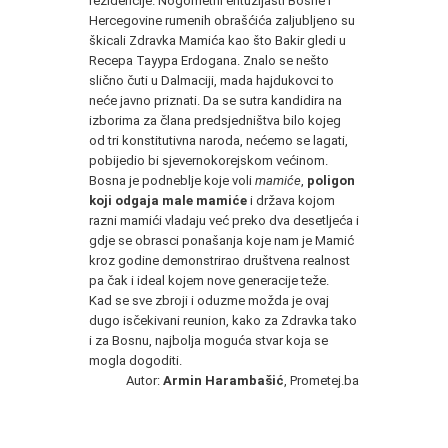
rezidencije. Nogometni entuzijasti Bosne i
Hercegovine rumenih obrašćića zaljubljeno su
škicali Zdravka Mamića kao što Bakir gledi u
Recepa Tayypa Erdogana. Znalo se nešto
slično čuti u Dalmaciji, mada hajdukovci to
neće javno priznati. Da se sutra kandidira na
izborima za člana predsjedništva bilo kojeg
od tri konstitutivna naroda, nećemo se lagati,
pobijedio bi sjevernokorejskom većinom.
Bosna je podneblje koje voli
mamiće
,
poligon
koji odgaja male mamiće
i država kojom
razni mamići vladaju već preko dva desetljeća i
gdje se obrasci ponašanja koje nam je Mamić
kroz godine demonstrirao društvena realnost
pa čak i ideal kojem nove generacije teže.
Kad se sve zbroji i oduzme možda je ovaj
dugo isčekivani reunion, kako za Zdravka tako
i za Bosnu, najbolja moguća stvar koja se
mogla dogoditi.
Autor:
Armin Harambašić
, Prometej.ba