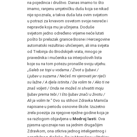
na pojedinca i društvo. Danas imamo to što
imamo, ranjenu umjetničku dušu koja se nikad
nije spoznala, a takva duša luta ovim svijetom
u potrazi za krvavom osvetom svoje nesreće i
nepravde koja mu je učinjena. Doduše
svijetom jedno određeno vrijeme neće lutati
pošto bi prelazak granice Bosne i Hercegovine
automatski rezultirao uhićenjem, ali ima svijeta
od Trebinja do Brodskijeh vrata, mnogo je
pravednika i mučenika sa interpolovih lista
koje su na tom potezu pronašle svoju utjehu.
„
Galeb se topi u vodama / Život u ljubavi /
Ljubav u suzama / Nećeš mi vjerovati jer riječi
su lažne / A djela istinita / Da volim te / Ako ti ne
znaš voljeti / Onda ne možeš ni shvatiti moju
ljubav prema tebi / I što ljubav znači u životu /
Ali ja volim te.“
Ovo su stihovi Zdravka Mamića
napisane u periodu osnovne škole. Izuzetno
zrela poezija za njegove nježne godine koja je
sa razlogom objavljena u
Modroj lasti
. Ova
pjesma upoznaje nas sa jednim drugačijim
Zdravkom, ona otkriva jednog inteligentnog i