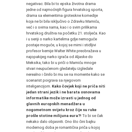
negativac. Bila bi to epska životna drama
jedne od najmoćnijih figura hrvatskog sporta,
drama sa elementima groteskne komedije
koja ne bi bila isključivo o Zdravku Mamiću,
već i o svima nama, kao i o svim prilikama
hrvatskog društva na početku 21. stoljeća. Kao
i u seriji o narko kartelima gdje nemoguće
postaje moguće, u kojoj se mirni i stidljivi
profesor kemije Walter White preobražava u
najopakijeg narko igrača od Aljaske do
Meksika, tako bi u priči o Mamiću mnoge
stvari neupućenom gledatelju izgledale
nerealno i činilo bi mu se na momente kako se
scenarist poigrava sa njegovom
inteligencijom.
Kako čovjek koji ne priča niti
jedan strani jezik i ne barata osnovama
informatike može izrasti u jednog od
glavnih europskih menadžera u
nogometnom svijetu kroz čije su ruke
prošle stotine milijuna eura?!
To bi se čak
nekako dalo objasniti. Ono što čini bajku
modernog doba je romantična priča u kojoj