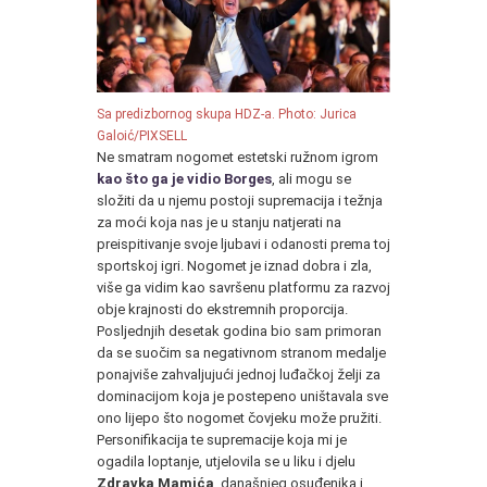
Sa predizbornog skupa HDZ-a.
Photo: Jurica
Galoić/PIXSELL
Ne smatram nogomet estetski ružnom igrom
kao što ga je vidio Borges
, ali mogu se
složiti da u njemu postoji supremacija i težnja
za moći koja nas je u stanju natjerati na
preispitivanje svoje ljubavi i odanosti prema toj
sportskoj igri. Nogomet je iznad dobra i zla,
više ga vidim kao savršenu platformu za razvoj
obje krajnosti do ekstremnih proporcija.
Posljednjih desetak godina bio sam primoran
da se suočim sa negativnom stranom medalje
ponajviše zahvaljujući jednoj luđačkoj želji za
dominacijom koja je postepeno uništavala sve
ono lijepo što nogomet čovjeku može pružiti.
Personifikacija te supremacije koja mi je
ogadila loptanje, utjelovila se u liku i djelu
Zdravka Mamića
, današnjeg osuđenika i