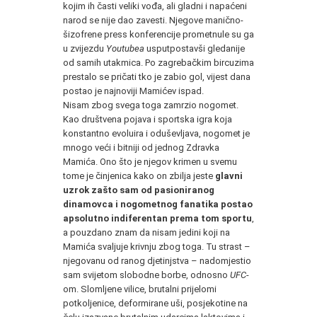
kojim ih časti veliki vođa, ali gladni i napaćeni
narod se nije dao zavesti. Njegove manično-
šizofrene press konferencije prometnule su ga
u zvijezdu
Youtubea
usputpostavši gledanije
od samih utakmica. Po zagrebačkim bircuzima
prestalo se pričati tko je zabio gol, vijest dana
postao je najnoviji Mamićev ispad.
Nisam zbog svega toga zamrzio nogomet.
Kao društvena pojava i sportska igra koja
konstantno evoluira i oduševljava, nogomet je
mnogo veći i bitniji od jednog Zdravka
Mamića. Ono što je njegov krimen u svemu
tome je činjenica kako on zbilja jeste
glavni
uzrok zašto sam od pasioniranog
dinamovca i nogometnog fanatika postao
apsolutno indiferentan prema tom sportu
,
a pouzdano znam da nisam jedini koji na
Mamića svaljuje krivnju zbog toga. Tu strast –
njegovanu od ranog djetinjstva – nadomjestio
sam svijetom slobodne borbe, odnosno
UFC
-
om. Slomljene vilice, brutalni prijelomi
potkoljenice, deformirane uši, posjekotine na