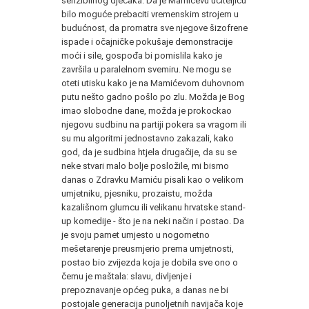
senzibilnog dječaka. Da je Mamićevu učiteljicu
bilo moguće prebaciti vremenskim strojem u
budućnost, da promatra sve njegove šizofrene
ispade i očajničke pokušaje demonstracije
moći i sile, gospođa bi pomislila kako je
završila u paralelnom svemiru. Ne mogu se
oteti utisku kako je na Mamićevom duhovnom
putu nešto gadno pošlo po zlu. Možda je Bog
imao slobodne dane, možda je prokockao
njegovu sudbinu na partiji pokera sa vragom ili
su mu algoritmi jednostavno zakazali, kako
god, da je sudbina htjela drugačije, da su se
neke stvari malo bolje posložile, mi bismo
danas o Zdravku Mamiću pisali kao o velikom
umjetniku, pjesniku, prozaistu, možda
kazališnom glumcu ili velikanu hrvatske stand-
up komedije - što je na neki način i postao. Da
je svoju pamet umjesto u nogometno
mešetarenje preusmjerio prema umjetnosti,
postao bio zvijezda koja je dobila sve ono o
čemu je maštala: slavu, divljenje i
prepoznavanje općeg puka, a danas ne bi
postojale generacija punoljetnih navijača koje