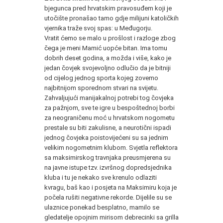
bjegunca pred hrvatskim pravosuđem koji je
utočište pronašao tamo gdje milijuni katoličkih
vjernika traže svoj spas: u Međugorju.
Vratit ćemo se malo u prošlost i razloge zbog
čega je meni Mamić uopće bitan. Ima tomu
dobrih deset godina, a možda i više, kako je
jedan čovjek svojevoljno odlučio da je bitniji
od cijelog jednog sporta kojeg zovemo
najbitnijom sporednom stvari na svijetu.
Zahvaljujući manijakalnoj potrebi tog čovjeka
za pažnjom, sve te igre u bespoštednoj borbi
za neograničenu moć u hrvatskom nogometu
prestale su biti zakulisne, a neurotični ispadi
jednog čovjeka poistovijećeni su sa jednim
velikim nogometnim klubom. Svjetla reflektora
sa maksimirskog travnjaka preusmjerena su
na javne istupe tzv. izvršnog dopredsjednika
kluba i tu je nekako sve krenulo odlaziti
kvragu, baš kao i posjeta na Maksimiru koja je
počela rušiti negativne rekorde. Dijelile su se
ulaznice ponekad besplatno, mamilo se
gledatelje opojnim mirisom debrecinki sa grilla