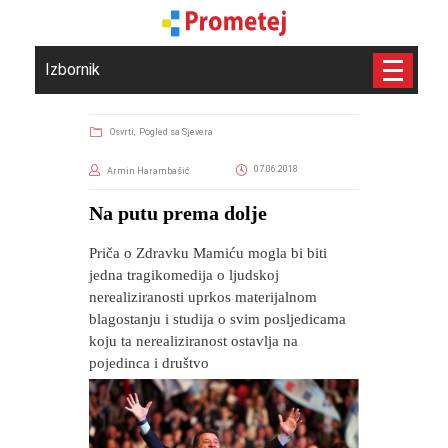
Izbornik
Osvrti,
Pogled sa Sjevera
07.06.2018
Armin Harambašić
Na putu prema dolje
Priča o Zdravku Mamiću mogla bi biti
jedna tragikomedija o ljudskoj
nerealiziranosti uprkos materijalnom
blagostanju i studija o svim posljedicama
koju ta nerealiziranost ostavlja na
pojedinca i društvo