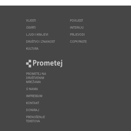
VIJESTI
POVIJEST
OSVRTI
INTERVJU
LJUDI I KRAJEVI
PRIJEVODI
DRUŠTVO I ZNANOST
COPY/PASTE
KULTURA
PROMETEJ NA
DRUŠTVENIM
MREŽAMA
O NAMA
IMPRESSUM
KONTAKT
DONIRAJ
PRENOŠENJE
TEKSTOVA