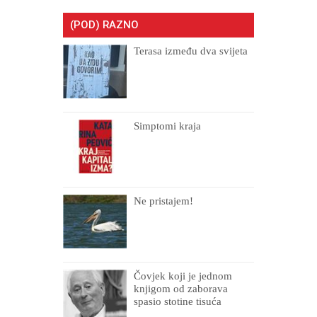
(POD) RAZNO
Terasa između dva svijeta
Simptomi kraja
Ne pristajem!
Čovjek koji je jednom
knjigom od zaborava
spasio stotine tisuća
drugih, prokletih i