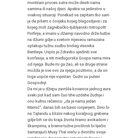
montirani proces sutra može desiti nama
samima ili našoj djeci. Apelira na jedinstvo u
ovakvoj situaciji. Ponekad se zapitam tko sam
ja da pišem o čovjeku kojeg blagosiljava i za
kojeg moli zagrebačko-ljubljanski mitropolit
Porfirije, a imami u džamiji navodno drže hutbe
na džumi gdje u svetom mjesecu ramazana
oplakuju tužnu sudbu bivšeg vlasnika
Bentleya. Uspio je Zdravko ujediniti sve
konfesije, a niti međugorska Gospa nema mira
od njega. Bude mi ga žao, ali sa druge strane
možda je sve ovo za njega pozitivno, a da on
toga uopće nije svjestan. Čudni su putevi
Gospodnji.
Da mi je u džepu završila kovanica jednog eura
svaki put kad sam čuo tihe uzdahe žudnje i
ono kultnu rečenicu: „da je nama jedan
Mamić“, danas bih se bavio ronjenjem, živio bi
na Tajlandu u blizini nekog koraljnog grebena
gdje bih se do kraja života hranio avokadom i
škampima, a breme tužne prošlosti bi liječio
šamarajući Muay Thai vreću u dvorištu svoje