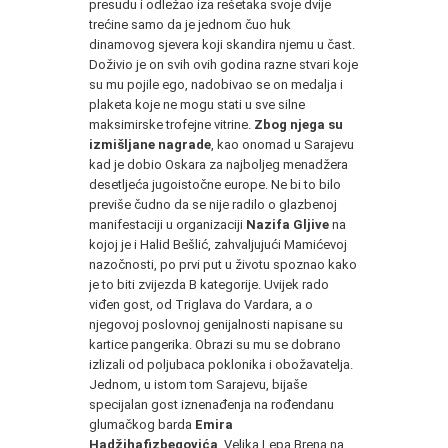
presudu i odležao iza rešetaka svoje dvije
trećine samo da je jednom čuo huk
dinamovog sjevera koji skandira njemu u čast.
Doživio je on svih ovih godina razne stvari koje
su mu pojile ego, nadobivao se on medalja i
plaketa koje ne mogu stati u sve silne
maksimirske trofejne vitrine.
Zbog njega su
izmišljane nagrade
, kao onomad u Sarajevu
kad je dobio Oskara za najboljeg menadžera
desetljeća jugoistočne europe. Ne bi to bilo
previše čudno da se nije radilo o glazbenoj
manifestaciji u organizaciji
Nazifa Gljive
na
kojoj je i Halid Bešlić, zahvaljujući Mamićevoj
nazočnosti, po prvi put u životu spoznao kako
je to biti zvijezda B kategorije. Uvijek rado
viđen gost, od Triglava do Vardara, a o
njegovoj poslovnoj genijalnosti napisane su
kartice pangerika. Obrazi su mu se dobrano
izlizali od poljubaca poklonika i obožavatelja.
Jednom, u istom tom Sarajevu, bijaše
specijalan gost iznenađenja na rođendanu
glumačkog barda
Emira
Hadžihafizbegovića
. Velika Lepa Brena na