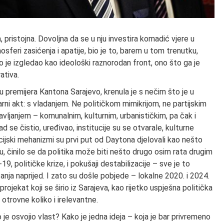
 pristojna. Dovoljna da se u nju investira komadić vjere u
feri zasićenja i apatije, bio je to, barem u tom trenutku,
ko je izgledao kao ideološki raznorodan front, ono što ga je
ativa.
u premijera Kantona Sarajevo, krenula je s nečim što je u
ni akt: s vladanjem. Ne političkom mimikrijom, ne partijskim
ljanjem – komunalnim, kulturnim, urbanističkim, pa čak i
d se čistio, uređivao, institucije su se otvarale, kulturne
cijski mehanizmi su prvi put od Daytona djelovali kao nešto
, činilo se da politika može biti nešto drugo osim rata drugim
, političke krize, i pokušaji destabilizacije – sve je to
tanja naprijed. I zato su došle pobjede – lokalne 2020. i 2024.
projekat koji se širio iz Sarajeva, kao rijetko uspješna politička
otrovne koliko i irelevantne.
e osvojio vlast? Kako je jedna ideja – koja je bar privremeno