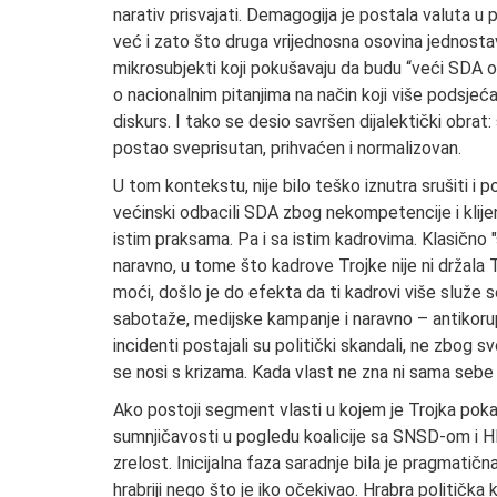
narativ prisvajati. Demagogija je postala valuta u p
već i zato što druga vrijednosna osovina jednostavn
mikrosubjekti koji pokušavaju da budu “veći SDA o
o nacionalnim pitanjima na način koji više podsjeć
diskurs. I tako se desio savršen dijalektički obrat
postao sveprisutan, prihvaćen i normalizovan.
U tom kontekstu, nije bilo teško iznutra srušiti i p
većinski odbacili SDA zbog nekompetencije i klijen
istim praksama. Pa i sa istim kadrovima. Klasično 
naravno, u tome što kadrove Trojke nije ni držala T
moći, došlo je do efekta da ti kadrovi više služe se
sabotaže, medijske kampanje i naravno – antikorupc
incidenti postajali su politički skandali, ne zbog
se nosi s krizama. Kada vlast ne zna ni sama sebe 
Ako postoji segment vlasti u kojem je Trojka poka
sumnjičavosti u pogledu koalicije sa SNSD-om i H
zrelost. Inicijalna faza saradnje bila je pragmatič
hrabriji nego što je iko očekivao. Hrabra politička 