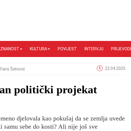
I ZNANOST
KULTURA
POVIJEST
INTERVJU
PRIJEVODI
22.04.2025
Faris Šehović
dan politički projekat
remeno djelovala kao pokušaj da se zemlja uvede
i samu sebe do kosti? Ali nije još sve