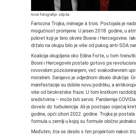
Izvor fotografije: sdp.ba
Famozna Trojka, ménage à trois. Postojala je nada,
mogućnost promjene. U jesen 2018. godine, u atmos
pokret koji je širio okvire Bosne i Hercegovine. Ia
držalo na okupu bilo je više od pukog anti-SDA nar
Koalicija okupljena oko Edina Forte, u tom trenutk
Bosni i Hercegovini postalo gotovo pa revolucionar
rovovskim pozicioniranjem, već svakodnevnim uprav
moralnim. Sarajevo je odjednom disalo drukčije. Gra
manifestacije su dobile novu podršku, a antikorup
više od birokratske fraze. U tom kratkom razdoblju
sredstvima – može biti servis. Pandemija COVIDa-19
dovelo do turbulencija. Ali je postojao osjećaj kre
godine, opći izbori 2022. godine. Trojka je postala 
formula u zemlji u kojoj su formule obično jednako 
Međutim, šta se desilo s tim projektom nakon što j