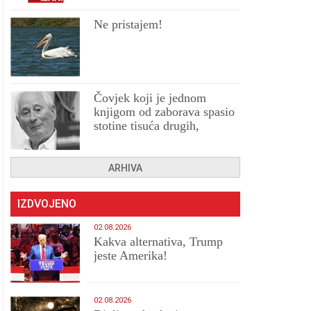
Ne pristajem!
Čovjek koji je jednom
knjigom od zaborava spasio
stotine tisuća drugih,
prokletih i uništenih
ARHIVA
IZDVOJENO
02.08.2026
Kakva alternativa, Trump
jeste Amerika!
02.08.2026