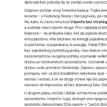
djelovala kao pokušaj da se zemlja uvede u prost
Odgovor počinje onog trenutka kada je Trojka preu
nivoima – u Federaciji Bosne i Hercegovine, pa i na
No, kako to često biva kod
trijumfa bez strateg
a vođenje vlasti sasvim druga. Prvi i najdublji proble
hrabrosti – da artikuliše kako želi da izgleda druš
entuzijastično, više bazirano na energiji pojedinac
ni platforme, ni pojedinaca, ni energije. Vlada FBiH
bez zajedničkog političkog jezika, i bez ikakve st
nesistematična socijalna politika, izostanak veliki
državu po birokratskom automatizmu. Izostanak vo
državu vode protokol i birokratija. Zapravo, ispos
promjenu, već za lični kredibilitet nekolicine ljudi 
nestao i režiser, a on sa druge strane nije bio pr
nastavio da improvizira, ali bez dramskog luka. Dobi
U drugom planu, možda i dublje od haotične politik
nacionalizmu. Umjesto toga, doživjeli smo njegovu t
simbolički dekonstruira SDA-narativ o “zaštiti Boš