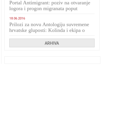
Portal Antimigrant: poziv na otvaranje
logora i progon migranata poput
bijesnih kerova
18.06.2016
Prilozi za novu Antologiju suvremene
hrvatske gluposti: Kolinda i ekipa o
navijačkim huliganima
ARHIVA