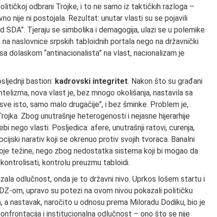
olitičkoj odbrani Trojke, i to ne samo iz taktičkih razloga –
o nije ni postojala. Rezultat: unutar vlasti su se pojavili
d SDA”. Tjeraju se simbolika i demagogija, ulazi se u polemike
a na naslovnice srpskih tabloidnih portala nego na državnički
: sa dolaskom “antinacionalista” na vlast, nacionalizam je
osljednji bastion:
kadrovski integritet
. Nakon što su građani
telizma, nova vlast je, bez mnogo okolišanja, nastavila sa
"sve isto, samo malo drugačije", i bez šminke. Problem je,
rojka. Zbog unutrašnje heterogenosti i nejasne hijerarhije
bi nego vlasti. Posljedica: afere, unutrašnji ratovi, curenja,
ijski narativ koji se okrenuo protiv svojih tvoraca. Banalni
 svoje težine, nego zbog nedostatka sistema koji bi mogao da
kontrolisati, kontrolu preuzmu tabloidi.
zala odlučnost, onda je to državni nivo. Uprkos lošem startu i
DZ-om, upravo su potezi na ovom nivou pokazali političku
na, a nastavak, naročito u odnosu prema Miloradu Dodiku, bio je
konfrontacija i institucionalna odlučnost – ono što se nije