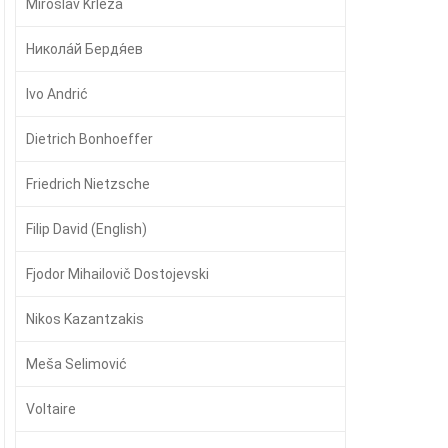
Miroslav Krleža
Никола́й Бердя́ев
Ivo Andrić
Dietrich Bonhoeffer
Friedrich Nietzsche
Filip David (English)
Fjodor Mihailovič Dostojevski
Nikos Kazantzakis
Meša Selimović
Voltaire