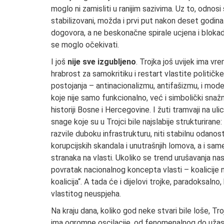
moglo ni zamisliti u ranijim sazivima. Uz to, odno
stabilizovani, možda i prvi put nakon deset godi
dogovora, a ne beskonačne spirale ucjena i blokad
se moglo očekivati.
I još
nije sve izgubljeno
. Trojka još uvijek ima v
hrabrost za samokritiku i restart vlastite političke
postojanja – antinacionalizmu, antifašizmu, i mod
koje nije samo funkcionalno, već i simbolički snaž
historiji Bosne i Hercegovine. I žuti tramvaji na u
snage koje su u Trojci bile najslabije strukturirane
razvile duboku infrastrukturu, niti stabilnu odanos
korupcijskih skandala i unutrašnjih lomova, a i sa
stranaka na vlasti. Ukoliko se trend urušavanja na
povratak nacionalnog koncepta vlasti – koalicije
koalicija“. A tada će i dijelovi trojke, paradoksalno
vlastitog neuspjeha.
Na kraju dana, koliko god neke stvari bile loše, Tro
ima ogromne oscilacije, od fenomenalnog do užas