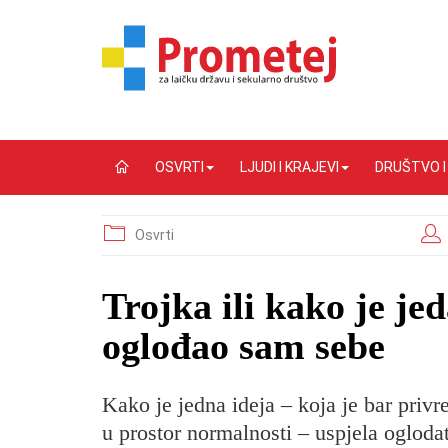
OSVRTI
LJUDI I KRAJEVI
DRUŠTVO 
Osvrti
​Trojka ili kako je je
oglođao sam sebe
Kako je jedna ideja – koja je bar priv
u prostor normalnosti – uspjela oglodat