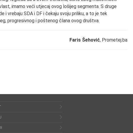
 vlast, imamo veći utjecaj ovog lošijeg segmenta. S druge
e i vrebaju SDA i DF i čekaju svoju priliku, a to je tek
g, progresivnog i poštenog člana ovog društva.
Faris Šehović
, Prometej.ba
T
U
I