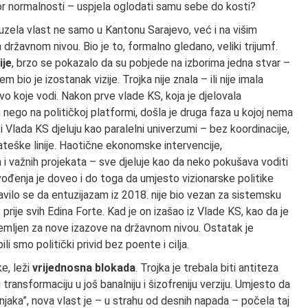
or normalnosti – uspjela oglodati samu sebe do kosti?
zela vlast ne samo u Kantonu Sarajevo, već i na višim
 državnom nivou. Bio je to, formalno gledano, veliki trijumf.
ije
, brzo se pokazalo da su pobjede na izborima jedna stvar –
m bio je izostanak vizije. Trojka nije znala – ili nije imala
tvo koje vodi. Nakon prve vlade KS, koja je djelovala
a nego na političkoj platformi, došla je druga faza u kojoj nema
 i Vlada KS djeluju kao paralelni univerzumi – bez koordinacije,
rateške linije. Haotične ekonomske intervencije,
h i važnih projekata – sve djeluje kao da neko pokušava voditi
đenja je doveo i do toga da umjesto vizionarske politike
tavilo se da entuzijazam iz 2018. nije bio vezan za sistemsku
– prije svih Edina Forte. Kad je on izašao iz Vlade KS, kao da je
ipremljen za nove izazove na državnom nivou. Ostatak je
li smo politički privid bez poente i cilja.
e, leži
vrijednosna blokada
. Trojka je trebala biti antiteza
ransformaciju u još banalniju i šizofreniju verziju. Umjesto da
njaka”, nova vlast je – u strahu od desnih napada – počela taj