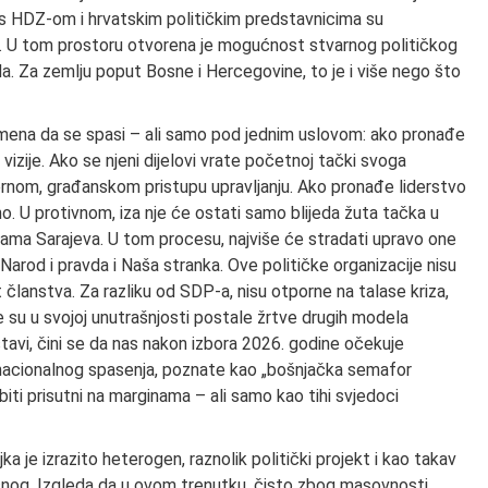
si s HDZ-om i hrvatskim političkim predstavnicima su
na. U tom prostoru otvorena je mogućnost stvarnog političkog
a. Za zemlju poput Bosne i Hercegovine, to je i više nego što
remena da se spasi – ali samo pod jednim uslovom: ako pronađe
 vizije. Ako se njeni dijelovi vrate početnoj tački svoga
ernom, građanskom pristupu upravljanju. Ako pronađe liderstvo
no. U protivnom, iza nje će ostati samo blijeda žuta tačka u
licama Sarajeva. U tom procesu, najviše će stradati upravo one
: Narod i pravda i Naša stranka. Ove političke organizacije nisu
t članstva. Za razliku od SDP-a, nisu otporne na talase kriza,
me su u svojoj unutrašnjosti postale žrtve drugih modela
stavi, čini se da nas nakon izbora 2026. godine očekuje
 nacionalnog spasenja, poznate kao „bošnjačka semafor
, biti prisutni na marginama – ali samo kao tihi svjedoci
jka je izrazito heterogen, raznolik politički projekt i kao takav
nog. Izgleda da u ovom trenutku, čisto zbog masovnosti