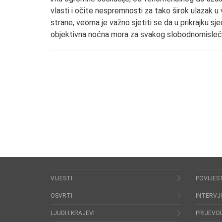
vlasti i očite nespremnosti za tako širok ulazak u
strane, veoma je važno sjetiti se da u prikrajku sjed
objektivna noćna mora za svakog slobodnomisleće
VIJESTI
POVIJES
OSVRTI
INTERVJ
LJUDI I KRAJEVI
PRIJEVOD