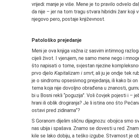
vrijedi: manje je više. Mene je to pravilo odvelo d
da nije – jer na tom tragu stvara hibridni žanr koji vr
njegovo pero, postaje književnost.
Patološko prejedanje
Meni je ova knjiga važna iz sasvim intimnog razl
cijeli život. I vjerujem, ne samo mene nego i mn
što napisati o tome, svjestan njezine kompleksnos
prvo djelo
Kapitalizam i smrt
, ali ju je ondje tek 
je o sindromu opsesivnog prejedanja, ili kako bi o
tema koja nije dovoljno obrađena u znanosti, gurnu
bi u Bosni rekli “poguzija”. Voli čovjek pojesti i – 
hrani ili oblik drogiranja? Je li istina ono što Pe
ostavi pred zidinama”?
S Goranom dijelim sličnu dijagnozu: obojica smo s
nas ubija i spašava. Znamo se dovesti u red. Znamo
kile se lako dobiju, a teško izgube. Stvarnost je o