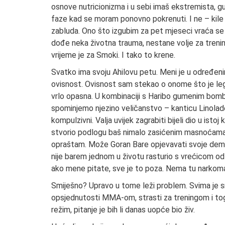
osnove nutricionizma i u sebi imaš ekstremista, g
faze kad se moram ponovno pokrenuti. I ne – kile s
zabluda. Ono što izgubim za pet mjeseci vraća se 
dođe neka životna trauma, nestane volje za trenin
vrijeme je za Smoki. I tako to krene.
Svatko ima svoju Ahilovu petu. Meni je u određeni
ovisnost. Ovisnost sam stekao o onome što je lega
vrlo opasna. U kombinaciji s Haribo gumenim bom
spominjemo njezino veličanstvo – kanticu Linolade u
kompulzivni. Valja uvijek zagrabiti bijeli dio u istoj
stvorio podlogu baš nimalo zasićenim masnoćama 
opraštam. Može Goran Bare opjevavati svoje demo
nije barem jednom u životu rasturio s vrećicom od
ako mene pitate, sve je to poza. Nema tu narkom
Smiješno? Upravo u tome leži problem. Svima je smi
opsjednutosti MMA-om, strasti za treningom i to
režim, pitanje je bih li danas uopće bio živ.