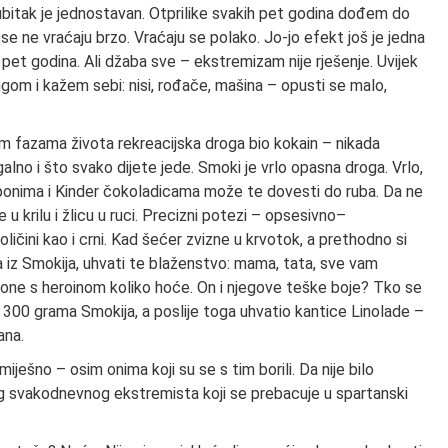
ubitak je jednostavan. Otprilike svakih pet godina dođem do
e ne vraćaju brzo. Vraćaju se polako. Jo-jo efekt još je jedna
pet godina. Ali džaba sve – ekstremizam nije rješenje. Uvijek
gom i kažem sebi: nisi, rođače, mašina – opusti se malo,
m fazama života rekreacijska droga bio kokain – nikada
lno i što svako dijete jede. Smoki je vrlo opasna droga. Vrlo,
bonima i Kinder čokoladicama može te dovesti do ruba. Da ne
 krilu i žlicu u ruci. Precizni potezi – opsesivno–
 količini kao i crni. Kad šećer zvizne u krvotok, a prethodno si
iz Smokija, uhvati te blaženstvo: mama, tata, sve vam
ne s heroinom koliko hoće. On i njegove teške boje? Tko se
 300 grama Smokija, a poslije toga uhvatio kantice Linolade –
ana.
ješno – osim onima koji su se s tim borili. Da nije bilo
g svakodnevnog ekstremista koji se prebacuje u spartanski