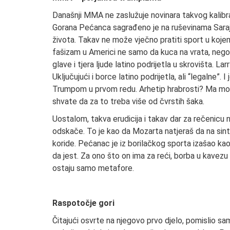
Današnji MMA ne zaslužuje novinara takvog kalibra
Gorana Pećanca sagrađeno je na ruševinama Saraj
života. Takav ne može vječno pratiti sport u koje
fašizam u Americi ne samo da kuca na vrata, nego 
glave i tjera ljude latino podrijetla u skrovišta. La
Uključujući i borce latino podrijetla, ali “legalne”.
Trumpom u prvom redu. Arhetip hrabrosti? Ma možeš 
shvate da za to treba više od čvrstih šaka.
Uostalom, takva erudicija i takav dar za rečenicu
odskače. To je kao da Mozarta natjeraš da na sin
koride. Pećanac je iz borilačkog sporta izašao kao
da jest. Za ono što on ima za reći, borba u kavezu
ostaju samo metafore.
Raspotočje gori
Čitajući osvrte na njegovo prvo djelo, pomislio 