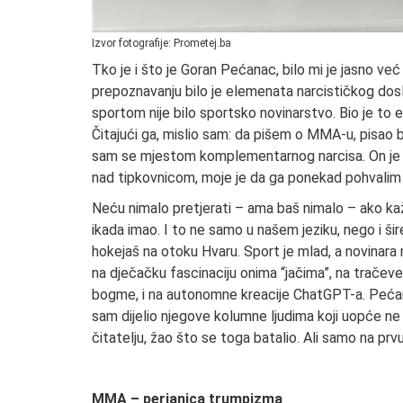
Izvor fotografije: Prometej.ba
Tko je i što je Goran Pećanac, bilo mi je jasno v
prepoznavanju bilo je elemenata narcističkog dosl
sportom nije bilo sportsko novinarstvo. Bio je to es
Čitajući ga, mislio sam: da pišem o MMA-u, pisao b
sam se mjestom komplementarnog narcisa. On je ja.
nad tipkovnicom, moje je da ga ponekad pohvalim za 
Neću nimalo pretjerati – ama baš nimalo – ako k
ikada imao. I to ne samo u našem jeziku, nego i šir
hokejaš na otoku Hvaru. Sport je mlad, a novinara
na dječačku fascinaciju onima “jačima”, na tračeve 
bogme, i na autonomne kreacije ChatGPT-a. Pećana
sam dijelio njegove kolumne ljudima koji uopće ne p
čitatelju, žao što se toga batalio. Ali samo na prvu
MMA – perjanica trumpizma