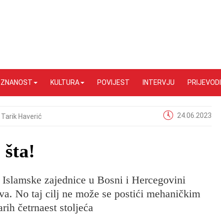
I ZNANOST
KULTURA
POVIJEST
INTERVJU
PRIJEVODI
24.06.2023
Tarik Haverić
 šta!
 Islamske zajednice u Bosni i Hercegovini
ova. No taj cilj ne može se postići mehaničkim
rih četrnaest stoljeća