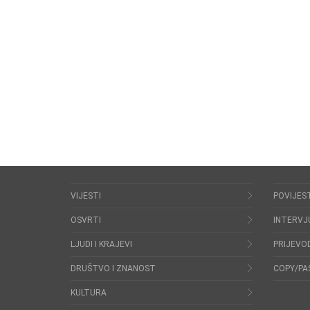
VIJESTI
POVIJES
OSVRTI
INTERVJ
LJUDI I KRAJEVI
PRIJEVOD
DRUŠTVO I ZNANOST
COPY/PA
KULTURA