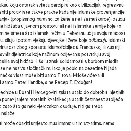
ksu koju ostatak svijeta percipira kao civilizacijski regresivnu
sniti protiv iste takve prakse kada nije islamske provenijencije.
nja« (propisanog, naravno, za žene a ne i za muškarce): osudu
 hidžaba u javnom prostoru, ali ne i islamske zemlje koje to
a im ne smeta što islamski režim u Teheranu ubija svoju mladost
ju, siluju i potom vješaju djevojke i žene koje
odbacuju
islamski
brinutost zbog »porasta islamofobije« u Francuskoj ili Austriji.
avnih djelatnica koje načinom odijevanja potvrđuju svoj
alila svoj hidžab ili šal u znak solidarnosti s borbom mladih
 se ne naziva zločinačkim, iako je pobio na desetine hiljada
inačka vlast može biti samo Titova, Miloševićeva ili
i samo Peter Handke, a ne Recep T. Erdoğan!
ednice u Bosni i Hercegovini zaista stalo do dobrobiti njezinih
 ponavljanjem moralnih kvalifikacija starih četrnaest stoljeća.
o zato što ga neki vjerozakon osuđuje, niti ga treba
 nalaže.
 niti može obaviti umjesto muslimana: u tim stvarima, nema