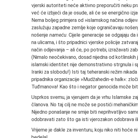
vjerski autoriteti neće aktivno preporučiti neku pra
već će izbjeći da je osude, ali će se energično izja
Nema boljeg primjera od »islamskog načina odijeva
zaslužuju zapadne zemlje koje ograničavaju nošenje
nošenje
nameću
. Cijele generacije se odgajaju d
na ulicama, i što pripadnici vjerske policije zatvara
način odijevanja – ali će, po potrebi, izražavati za
(Nimalo neočekivano, dosad nijedna od kotlinskih j
islamski identitet nije demonstrativno strgnula i sp
Iranki za slobodu!) Isti taj teheranski režim nikada
pripadnika organizacije »Mudžahedin-e halk«: zloč
Tuđmanova! Kao što i negator genocida može bit
Usprkos svemu, ja vjerujem da je vrhu Islamske zaj
članova. No taj cilj ne može se postići mehaničkim
Nijedno ponašanje ne smije biti neprihvatljivo sam
odobravati zato što ga isti vjerozakon odobrava ili
Vrijeme je dakle za inventuru, koju niko niti hoće
bedela!