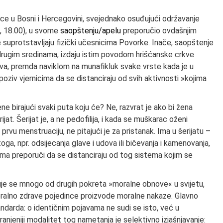
ice u Bosni i Hercegovini, svejednako osuđujući održavanje
, 18.00), u svome
saopštenju/apelu
preporučio ovdašnjim
 suprotstavljaju fizički učesnicima Povorke. Inače, saopštenje
 drugim sredinama, izdaju istim povodom hrišćanske crkve
dova, premda naviklom na munafikluk svake vrste kada je u
poziv vjernicima da se distanciraju od svih aktivnosti »kojima
ne birajući svaki puta koju će? Ne, razvrat je ako bi žena
at. Šerijat je, a ne pedofilija, i kada se muškarac oženi
prvu menstruaciju, ne pitajući je za pristanak. Ima u šerijatu –
oga, npr. odsijecanja glave i udova ili bičevanja i kamenovanja,
icima preporuči da se distanciraju od tog sistema kojim se
uje se mnogo od drugih pokreta »moralne obnove« u svijetu,
 moralno zdrave pojedince proizvode moralne nakaze. Glavno
darda: o identičnim pojavama ne sudi se isto, već u
ranjeniji modalitet tog nametanja je selektivno izjašnjavanje: