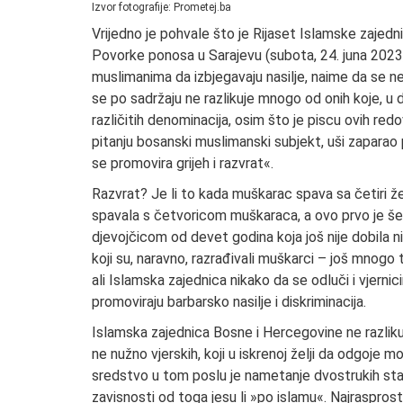
Izvor fotografije: Prometej.ba
Vrijedno je pohvale što je Rijaset Islamske zajedn
Povorke ponosa u Sarajevu (subota, 24. juna 2023
muslimanima da izbjegavaju nasilje, naime da se ne
se po sadržaju ne razlikuje mnogo od onih koje, u
različitih denominacija, osim što je piscu ovih re
pitanju bosanski muslimanski subjekt, uši zaparao 
se promovira grijeh i razvrat«.
Razvrat? Je li to kada muškarac spava sa četiri že
spavala s četvoricom muškaraca, a ovo prvo je šerij
djevojčicom od devet godina koja još nije dobila ni 
koji su, naravno, razrađivali muškarci – još mnogo t
ali Islamska zajednica nikako da se odluči i vjern
promoviraju barbarsko nasilje i diskriminacija.
Islamska zajednica Bosne i Hercegovine ne razlik
ne nužno vjerskih, koji u iskrenoj želji da odgoje
sredstvo u tom poslu je nametanje dvostrukih stan
zavisnosti od toga jesu li »po islamu«. Najrasprost