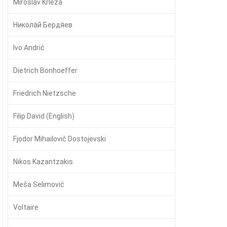
Miroslav Krleža
Никола́й Бердя́ев
Ivo Andrić
Dietrich Bonhoeffer
Friedrich Nietzsche
Filip David (English)
Fjodor Mihailovič Dostojevski
Nikos Kazantzakis
Meša Selimović
Voltaire