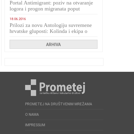
Portal Antimigrant: poziv na otvaranje
logora i progon migranata poput
bijesnih kerova
18.06.2016
Prilozi za novu Antologiju suvremene
hrvatske gluposti: Kolinda i ekipa o
navijačkim huliganima
ARHIVA
PROMETEJ NA DRUŠTVENIM MREŽAMA
O NAMA
IMPRESSUM