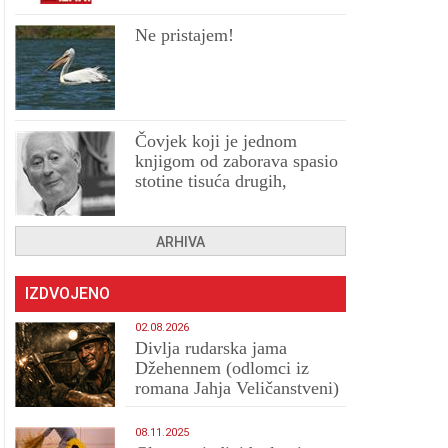
Ne pristajem!
Čovjek koji je jednom
knjigom od zaborava spasio
stotine tisuća drugih,
prokletih i uništenih
ARHIVA
IZDVOJENO
02.08.2026
Divlja rudarska jama
Džehennem (odlomci iz
romana Jahja Veličanstveni)
08.11.2025