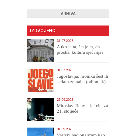
ARHIVA
IZDVOJENO
31.07.2026
A tko je ta, šta je ta, da
prostiš, kultura sjećanja?
31.07.2026
Jugoslavija, hronika šest ili
sedam zemalja (odlomak)
23.09.2025
Miroslav Tichý – lekcije za
21. stoljeće
01.09.2025
​Vjerski nacionalizam kao