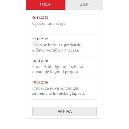
BEZDAN
VIJESTI
06.11.2023
​Opet on ono svoje
17.10.2022
Kako se boriti za građansku
državu: vodič od 7 tačaka
28.04.2020
Portal Antimigrant: poziv na
otvaranje logora i progon
migranata poput bijesnih kerova
18.06.2016
Prilozi za novu Antologiju
suvremene hrvatske gluposti:
Kolinda i ekipa o navijačkim
huliganima
ARHIVA