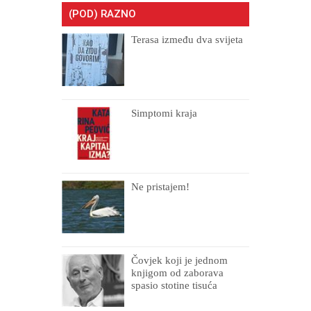
(POD) RAZNO
Terasa između dva svijeta
Simptomi kraja
Ne pristajem!
Čovjek koji je jednom
knjigom od zaborava
spasio stotine tisuća
drugih, prokletih i
uništenih