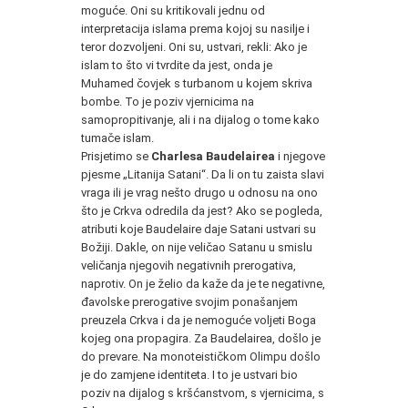
moguće. Oni su kritikovali jednu od
interpretacija islama prema kojoj su nasilje i
teror dozvoljeni. Oni su, ustvari, rekli: Ako je
islam to što vi tvrdite da jest, onda je
Muhamed čovjek s turbanom u kojem skriva
bombe. To je poziv vjernicima na
samopropitivanje, ali i na dijalog o tome kako
tumače islam.
Prisjetimo se
Charlesa Baudelairea
i njegove
pjesme „Litanija Satani“. Da li on tu zaista slavi
vraga ili je vrag nešto drugo u odnosu na ono
što je Crkva odredila da jest? Ako se pogleda,
atributi koje Baudelaire daje Satani ustvari su
Božiji. Dakle, on nije veličao Satanu u smislu
veličanja njegovih negativnih prerogativa,
naprotiv. On je želio da kaže da je te negativne,
đavolske prerogative svojim ponašanjem
preuzela Crkva i da je nemoguće voljeti Boga
kojeg ona propagira. Za Baudelairea, došlo je
do prevare. Na monoteističkom Olimpu došlo
je do zamjene identiteta. I to je ustvari bio
poziv na dijalog s kršćanstvom, s vjernicima, s