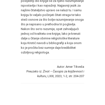
posljednji dio knjige se za njeno razumijevanje
ispostavlja i kao najvažniji. Najjasniji jezik za
najšire čitateljstvo upravo se nalazi tu. I samu
knjigu bi valjalo počinjati čitati straga te tako
steći osnove za što bolje razumijevanje onoga
što je napisano u prethodna tri poglavlja.
Nakon što se to razumije, opet zahvaljujući
jednoj od kvaliteta ove knjige, lako je krenuti
dalje u čitanje obimne religiološke literature
koju Kristić navodi u bibliografiji a koja onom
ko je pročita bez sumnje daje kredibilitet
ozbiljnog religiologa.
Autor: Amer Tikveša
Preuzeto iz:
Život – Časopis za književnost i
kulturu
, LXXI, 2023, 1-2, str. 204-207