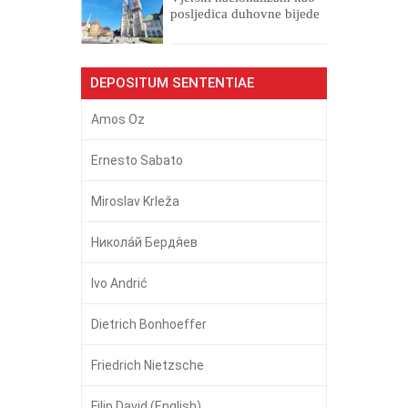
posljedica duhovne bijede
DEPOSITUM SENTENTIAE
Amos Oz
Ernesto Sabato
Miroslav Krleža
Никола́й Бердя́ев
Ivo Andrić
Dietrich Bonhoeffer
Friedrich Nietzsche
Filip David (English)