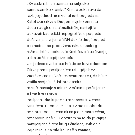
„Svjetski rat na stranicama sutješke
samostanske kronike“ Kristić pokušava da
razbije jednodimenzionalnost pogleda na
Katoličku crkvu u Drugom svjetskom ratu.
Jedan pogled, nacionalistički, nastoji je
pokazati kao etički nepogrešivu u pogledu
dešavanja u vrijeme NDH dok je drugi pogled
posmatra kao produženu ruku ustaškog
režima. Istinu, pokazuje Kristićevo istraživanje,
treba tražiti negdje između.
U sljedeća dva teksta Kristić se bavi odnosom
Crkve prema posljednjem ratu gdje bez
zadrške kao najveću crkvenu zadaću, da bi se
vratila svojoj suštini, proklamira
razračunavanje s ratnim zločinima počinjenim
u ime hrvatstva
.
Posljednji dio knjige su razgovori s Alenom
Kristićem. U tom dijelu nailazimo na obradu
svih prethodnih tema ali na jedan rasterećeni,
razgovorni način. S obzirom na to da je knjiga
namijenjena širem krugu čitalaca, svih onih
koje religija na bilo koji način zanima,