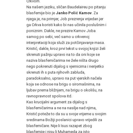
Crkvom.
Na našem jeziku, sličan Baudelaireu po pitanju
blasfemije bio je
Janko Polić Kamov
. Za
njega je, na primjer, Job prezrenja vrijedan jer
ga Crkva koristi kako bi nas učinila poslušnim i
poniznim. Dakle, ne prezire Kamov Joba
samog po sebi, već samo u crkvenoj
interpretaciji koja služi za potčinjavanje masa.
Kristić, dakle, kroz prvi tekst u svojoj knjizi želi
skrenuti pažnju upravo na to da oni koje se
naziva blasfemičarima ne žele ništa drugo
nego pokrenuti dijalog s vjernicima i nerijetko
skrenuti ih s puta njihovih zabluda,
paradoksalno, upravo na put vjerskih načela
koja se odnose na brigu o siromašnima, na
ljubav prema bližnjem, na brigu o okolišu, na
ravnopravnost spolova itd.
Kao krucijalni argument za dijalog s
blasfemičarima a ne na nasilje nad njima,
Kristić poteže to da su u svoje vrijeme u svojim
sredinama Božiji poslanici upravo vrijedili za
blasfemičare. Nije li Isus razapet zbog
blasfemije i nisu li Muhameda za isto