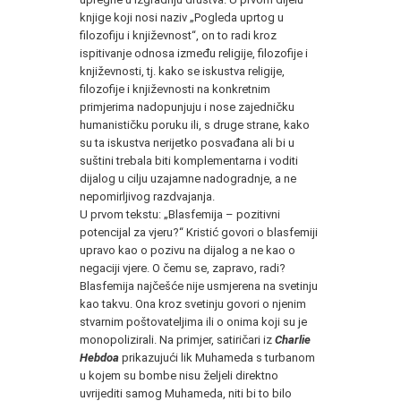
knjige koji nosi naziv „Pogleda uprtog u
filozofiju i književnost“, on to radi kroz
ispitivanje odnosa između religije, filozofije i
književnosti, tj. kako se iskustva religije,
filozofije i književnosti na konkretnim
primjerima nadopunjuju i nose zajedničku
humanističku poruku ili, s druge strane, kako
su ta iskustva nerijetko posvađana ali bi u
suštini trebala biti komplementarna i voditi
dijalog u cilju uzajamne nadogradnje, a ne
nepomirljivog razdvajanja.
U prvom tekstu: „Blasfemija – pozitivni
potencijal za vjeru?“ Kristić govori o blasfemiji
upravo kao o pozivu na dijalog a ne kao o
negaciji vjere. O čemu se, zapravo, radi?
Blasfemija najčešće nije usmjerena na svetinju
kao takvu. Ona kroz svetinju govori o njenim
stvarnim poštovateljima ili o onima koji su je
monopolizirali. Na primjer, satiričari iz
Charlie
Hebdoa
prikazujući lik Muhameda s turbanom
u kojem su bombe nisu željeli direktno
uvrijediti samog Muhameda, niti bi to bilo