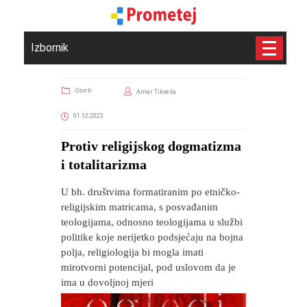
Izbornik
Osvrti
Amer Tikveša
01.12.2023
​Protiv religijskog dogmatizma
i totalitarizma
U bh. društvima formatiranim po etničko-
religijskim matricama, s posvađanim
teologijama, odnosno teologijama u službi
politike koje nerijetko podsjećaju na bojna
polja, religiologija bi mogla imati
mirotvorni potencijal, pod uslovom da je
ima u dovoljnoj mjeri