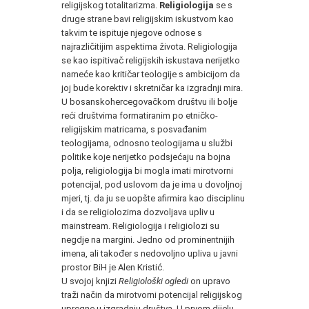
religijskog totalitarizma.
Religiologija
se s
druge strane bavi religijskim iskustvom kao
takvim te ispituje njegove odnose s
najrazličitijim aspektima života. Religiologija
se kao ispitivač religijskih iskustava nerijetko
nameće kao kritičar teologije s ambicijom da
joj bude korektiv i skretničar ka izgradnji mira.
U bosanskohercegovačkom društvu ili bolje
reći društvima formatiranim po etničko-
religijskim matricama, s posvađanim
teologijama, odnosno teologijama u službi
politike koje nerijetko podsjećaju na bojna
polja, religiologija bi mogla imati mirotvorni
potencijal, pod uslovom da je ima u dovoljnoj
mjeri, tj. da ju se uopšte afirmira kao disciplinu
i da se religiolozima dozvoljava upliv u
mainstream. Religiologija i religiolozi su
negdje na margini. Jedno od prominentnijih
imena, ali također s nedovoljno upliva u javni
prostor BiH je Alen Kristić.
U svojoj knjizi
Religiološki ogledi
on upravo
traži način da mirotvorni potencijal religijskog
upregne u izgradnju društva. U prvom dijelu