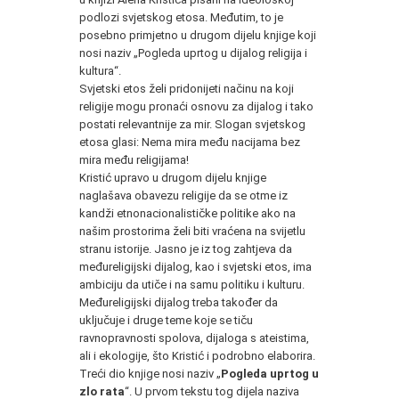
podlozi svjetskog etosa. Međutim, to je
posebno primjetno u drugom dijelu knjige koji
nosi naziv „Pogleda uprtog u dijalog religija i
kultura“.
Svjetski etos želi pridonijeti načinu na koji
religije mogu pronaći osnovu za dijalog i tako
postati relevantnije za mir. Slogan svjetskog
etosa glasi: Nema mira među nacijama bez
mira među religijama!
Kristić upravo u drugom dijelu knjige
naglašava obavezu religije da se otme iz
kandži etnonacionalističke politike ako na
našim prostorima želi biti vraćena na svijetlu
stranu istorije. Jasno je iz tog zahtjeva da
međureligijski dijalog, kao i svjetski etos, ima
ambiciju da utiče i na samu politiku i kulturu.
Međureligijski dijalog treba također da
uključuje i druge teme koje se tiču
ravnopravnosti spolova, dijaloga s ateistima,
ali i ekologije, što Kristić i podrobno elaborira.
Treći dio knjige nosi naziv „
Pogleda uprtog u
zlo rata
“. U prvom tekstu tog dijela naziva