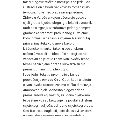
razini njegove etičke dimenzije. Kao jednu od
ilustracija on navodi Ivankovićev roman
In illo
tempore
. Tu je riječ o spašavanju jednog
Židova u Varešu u kojem učestvuje gotovo
cijeli grad a ključnu ulogu igra lokalni svećenik.
Radi se o trganju iz zaborava jednog primjera
građanske hrabrosti prešućenog i u vrijeme
komunizma i u današnje vrijeme. Naravno, taj
primjer ima itekako osnova kako u
kršćanskom nauku, tako i u bosanskom
načinu života ali se ideološki nastoji potrti i
zaboraviti, te je otud i sam Ivankovićev izbor
teme i način njene obrade subverzivan čin
prema dominantnoj ideologiji.
I posljednji tekst u prvom dijelu knjige
posvećen je
Amosu Ozu
. Opet, kao i u tekstu
o Ivankoviću, Kristića zanima etička dimenzija
Amosovog djela, odnosno njegov odnos
prema židovskoj baštini, ali i onim dijelovima
te baštine koji su kroz vrijeme postali i dijelom
svjetskog naslijeđa, odnosno svjetskog etosa.
Ono što treba naglasiti jeste da su svi tekstovi
u knjizi Alena Kristića pisani na ideološkoj