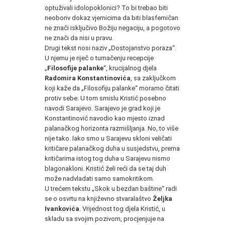
optuživali idolopoklonici? To bi trebao biti
neoboriv dokaz vjernicima da biti blasfemičan
ne znači isključivo Božiju negaciju, a pogotovo
ne znači da nisi u pravu.
Drugi tekst nosi naziv „Dostojanstvo poraza“.
U njemu je riječ o tumačenju recepcije
„
Filosofije palanke
“, krucijalnog djela
Radomira Konstantinovića
, sa zaključkom
koji kaže da „Filosofiju palanke“ moramo čitati
protiv sebe. U tom smislu Kristić posebno
navodi Sarajevo. Sarajevo je grad koji je
Konstantinović navodio kao mjesto iznad
palanačkog horizonta razmišljanja. No, to više
nije tako. Iako smo u Sarajevu skloni veličati
kritičare palanačkog duha u susjedstvu, prema
kritičarima istog tog duha u Sarajevu nismo
blagonakloni. Kristić želi reći da se taj duh
može nadvladati samo samokritikom.
U trećem tekstu „Skok u bezdan baštine“ radi
se o osvrtu na književno stvaralaštvo
Željka
Ivankovića
. Vrijednost tog djela Kristić, u
skladu sa svojim pozivom, procjenjuje na