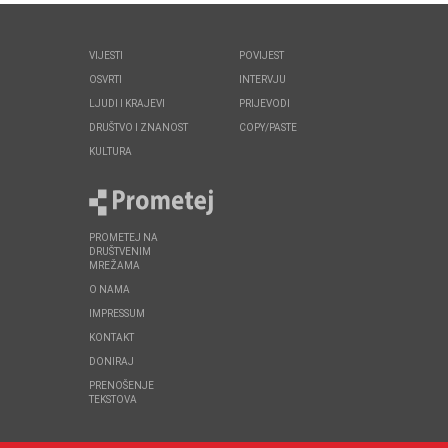
VIJESTI
POVIJEST
OSVRTI
INTERVJU
LJUDI I KRAJEVI
PRIJEVODI
DRUŠTVO I ZNANOST
COPY/PASTE
KULTURA
PROMETEJ NA
DRUŠTVENIM
MREŽAMA
O NAMA
IMPRESSUM
KONTAKT
DONIRAJ
PRENOŠENJE
TEKSTOVA