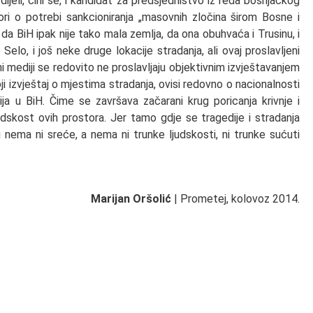
dijeli, čini se, i kandidat za predsjedništvo iz reda bošnjačkog
ri o potrebi sankcioniranja „masovnih zločina širom Bosne i
 BiH ipak nije tako mala zemlja, da ona obuhvaća i Trusinu, i
elo, i još neke druge lokacije stradanja, ali ovaj proslavljeni
ni mediji se redovito ne proslavljaju objektivnim izvještavanjem
ji izvještaj o mjestima stradanja, ovisi redovno o nacionalnosti
ija u BiH. Čime se završava začarani krug poricanja krivnje i
udskost ovih prostora. Jer tamo gdje se tragedije i stradanja
tu nema ni sreće, a nema ni trunke ljudskosti, ni trunke sućuti
Marijan Oršolić
| Prometej, kolovoz 2014.