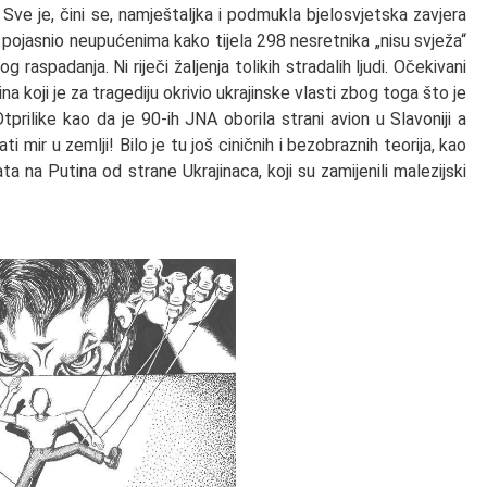
! Sve je, čini se, namještaljka i podmukla bjelosvjetska zavjera
e pojasnio neupućenima kako tijela 298 nesretnika „nisu svježa“
og raspadanja. Ni riječi žaljenja tolikih stradalih ljudi. Očekivani
a koji je za tragediju okrivio ukrajinske vlasti zbog toga što je
Otprilike kao da je 90-ih JNA oborila strani avion u Slavoniji a
 mir u zemlji! Bilo je tu još ciničnih i bezobraznih teorija, kao
ta na Putina od strane Ukrajinaca, koji su zamijenili malezijski