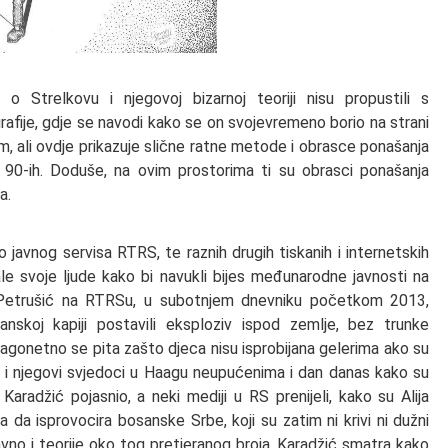
i o Strelkovu i njegovoj bizarnoj teoriji nisu propustili s
grafije, gdje se navodi kako se on svojevremeno borio na strani
am, ali ovdje prikazuje slične ratne metode i obrasce ponašanja
u 90-ih. Doduše, na ovim prostorima ti su obrasci ponašanja
a.
 javnog servisa RTRS, te raznih drugih tiskanih i internetskih
le svoje ljude kako bi navukli bijes međunarodne javnosti na
Petrušić na RTRSu, u subotnjem dnevniku početkom 2013,
anskoj kapiji postavili eksploziv ispod zemlje, bez trunke
gonetno se pita zašto djeca nisu isprobijana gelerima ako su
ć i njegovi svjedoci u Haagu neupućenima i dan danas kako su
Karadžić pojasnio, a neki mediji u RS prenijeli, kako su Alija
a da isprovocira bosanske Srbe, koji su zatim ni krivi ni dužni
ravno i teorije oko tog pretjeranog broja. Karadžić smatra kako