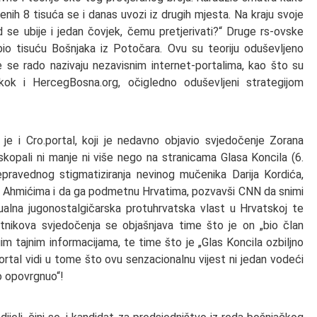
enih 8 tisuća se i danas uvozi iz drugih mjesta. Na kraju svoje
d se ubije i jedan čovjek, čemu pretjerivati?“ Druge rs-ovske
bio tisuću Bošnjaka iz Potočara. Ovu su teoriju oduševljeno
e se rado nazivaju nezavisnim internet-portalima, kao što su
kok i HercegBosna.org, očigledno oduševljeni strategijom
e i Cro.portal, koji je nedavno objavio svjedočenje Zorana
iskopali ni manje ni više nego na stranicama Glasa Koncila (6.
epravednog stigmatiziranja nevinog mučenika Darija Kordića,
 u Ahmićima i da ga podmetnu Hrvatima, pozvavši CNN da snimi
ualna jugonostalgičarska protuhrvatska vlast u Hrvatskoj te
otnikova svjedočenja se objašnjava time što je on „bio član
m tajnim informacijama, te time što je „Glas Koncila ozbiljno
ortal vidi u tome što ovu senzacionalnu vijest ni jedan vodeći
no opovrgnuo“!