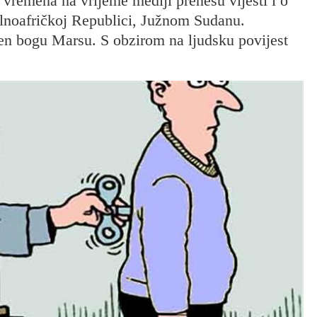
s vremena na vrijeme mediji prenesu vijesti i o
alnoafričkoj Republici, Južnom Sudanu.
en bogu Marsu. S obzirom na ljudsku povijest