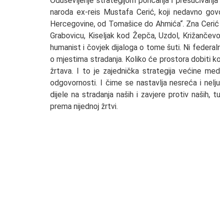
Oduševljenje strategijom poricanja i prešućivanja 
naroda ex-reis Mustafa Cerić, koji nedavno govo
Hercegovine, od Tomašice do Ahmića“. Zna Cerić da
Grabovicu, Kiseljak kod Žepča, Uzdol, Križančevo S
humanist i čovjek dijaloga o tome šuti. Ni federal
o mjestima stradanja. Koliko će prostora dobiti ko
žrtava. I to je zajednička strategija većine med
odgovornosti. I čime se nastavlja nesreća i nelj
dijele na stradanja naših i zavjere protiv naših, 
prema nijednoj žrtvi.