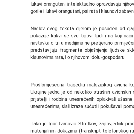
lukavi orangutani intelektualno opravdavaju njiho
gorile i lukavi orangutani, psi rata i klaunovi zabavni
Naslov ovog teksta dijelom je posuđen od sjajn
pokazuje kakvi se sve tipovi ljudi i na koji nač
nastavka o tri u medijima ne pretjerano primijećen
predstavljaju fragmente objašnjenja ljudske sk
klaunovima rata, i o njihovom idolu-gospodaru.
Prošlomjesečna tragedija malezijskog aviona ko
Ukrajine jedna je od nekoliko strašnih avionski
prijatelji i rodbina unesrećenih oplakivali užasne s
unesrećenima, slali izraze sućuti i pokušavali pomoći
Tako je Igor Ivanovič Strelkov, zapovjednik pro
materijalnim dokazima (transkript telefonskog raz