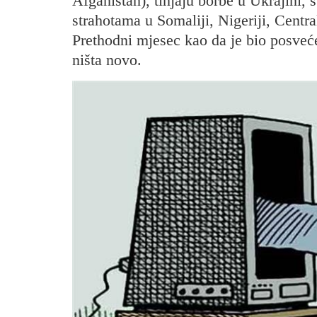
Afganistan), tinjaju borbe u Ukrajini, 
strahotama u Somaliji, Nigeriji, Centr
Prethodni mjesec kao da je bio posveć
ništa novo.