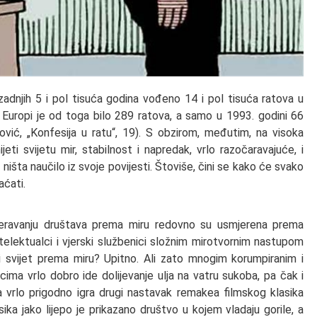
adnjih 5 i pol tisuća godina vođeno 14 i pol tisuća ratova u
. U Europi je od toga bilo 289 ratova, a samo u 1993. godini 66
ković, „Konfesija u ratu“, 19). S obzirom, međutim, na visoka
eti svijetu mir, stabilnost i napredak, vrlo razočaravajuće, i
 ništa naučilo iz svoje povijesti. Štoviše, čini se kako će svako
aćati.
smjeravanju društava prema miru redovno su usmjerena prema
intelektualci i vjerski službenici složnim mirotvornim nastupom
ti svijet prema miru? Upitno. Ali zato mnogim korumpiranim i
ima vrlo dobro ide dolijevanje ulja na vatru sukoba, pa čak i
a vrlo prigodno igra drugi nastavak remakea filmskog klasika
ka jako lijepo je prikazano društvo u kojem vladaju gorile, a