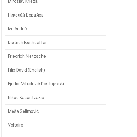
Miroslav Krleža
Никола́й Бердя́ев
Ivo Andrić
Dietrich Bonhoeffer
Friedrich Nietzsche
Filip David (English)
Fjodor Mihailovič Dostojevski
Nikos Kazantzakis
Meša Selimović
Voltaire