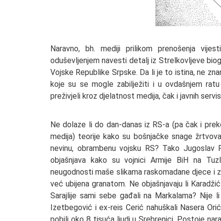
Naravno, bh. mediji prilikom prenošenja vijest
oduševljenjem navesti detalj iz Strelkovljeve bio
Vojske Republike Srpske. Da li je to istina, ne zn
koje su se mogle zabilježiti i u ovdašnjem rat
preživjeli kroz djelatnost medija, čak i javnih servis
Ne dolaze li do dan-danas iz RS-a (pa čak i preko
medija) teorije kako su bošnjačke snage žrtvova
nevinu, obrambenu vojsku RS? Tako Jugoslav 
objašnjava kako su vojnici Armije BiH na Tuzl
neugodnosti maše slikama raskomadane djece i za
već ubijena granatom. Ne objašnjavaju li Karadži
Sarajlije sami sebe gađali na Markalama? Nije li 
Izetbegović i ex-reis Cerić nahuškali Nasera Orić
pobili oko 8 tisuća ljudi u Srebrenici. Postoje na