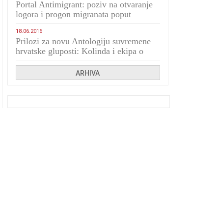
Portal Antimigrant: poziv na otvaranje
logora i progon migranata poput
bijesnih kerova
18.06.2016
Prilozi za novu Antologiju suvremene
hrvatske gluposti: Kolinda i ekipa o
navijačkim huliganima
ARHIVA