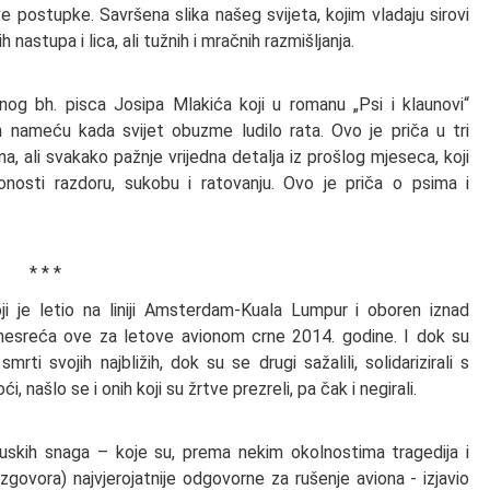
ve postupke. Savršena slika našeg svijeta, kojim vladaju sirovi
h nastupa i lica, ali tužnih i mračnih razmišljanja.
og bh. pisca Josipa Mlakića koji u romanu „Psi i klaunovi“
in nameću kada svijet obuzme ludilo rata. Ovo je priča u tri
a, ali svakako pažnje vrijedna detalja iz prošlog mjeseca, koji
lonosti razdoru, sukobu i ratovanju. Ovo je priča o psima i
* * *
ji je letio na liniji Amsterdam-Kuala Lumpur i oboren iznad
h nesreća ove za letove avionom crne 2014. godine. I dok su
mrti svojih najbližih, dok su se drugi sažalili, solidarizirali s
, našlo se i onih koji su žrtve prezreli, pa čak i negirali.
ruskih snaga – koje su, prema nekim okolnostima tragedija i
govora) najvjerojatnije odgovorne za rušenje aviona - izjavio