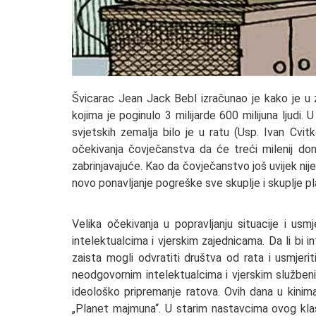
Švicarac Jean Jack Bebl izračunao je kako je u z
kojima je poginulo 3 milijarde 600 milijuna ljudi
svjetskih zemalja bilo je u ratu (Usp. Ivan Cvit
očekivanja čovječanstva da će treći milenij donij
zabrinjavajuće. Kao da čovječanstvo još uvijek nije
novo ponavljanje pogreške sve skuplje i skuplje pl
Velika očekivanja u popravljanju situacije i u
intelektualcima i vjerskim zajednicama. Da li bi 
zaista mogli odvratiti društva od rata i usmjeri
neodgovornim intelektualcima i vjerskim službenic
ideološko pripremanje ratova. Ovih dana u kinim
„Planet majmuna“. U starim nastavcima ovog klasi