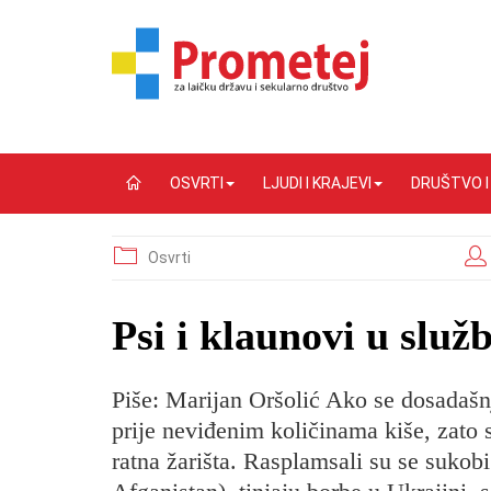
OSVRTI
LJUDI I KRAJEVI
DRUŠTVO 
Osvrti
Psi i klaunovi u služ
Piše: Marijan Oršolić Ako se dosadašnj
prije neviđenim količinama kiše, zato
ratna žarišta. Rasplamsali su se sukobi