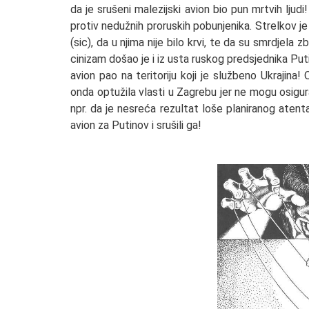
da je srušeni malezijski avion bio pun mrtvih ljudi
protiv nedužnih proruskih pobunjenika. Strelkov j
(sic), da u njima nije bilo krvi, te da su smrdjela zb
cinizam došao je i iz usta ruskog predsjednika Putin
avion pao na teritoriju koji je službeno Ukrajina! 
onda optužila vlasti u Zagrebu jer ne mogu osigurati
npr. da je nesreća rezultat loše planiranog atenta
avion za Putinov i srušili ga!