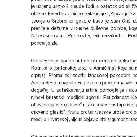
je ubijeno
samo
2 tisuće ljudi, a ostatak od služb
obrane Karadžić cinično zaključuje: „Zločin je ka
teorije o Srebrenici govore kako je sam Orić u
prenijele dežurne virtualne duševne bolnice, koj
Nezavisne.com, Pressrs.ba, ali nažalost i Pos
poricanja zla.
Oduševljenje spomenutom strategijom pokazao j
Kotnika o „britanskoj ulozi u Ahmićima“, koje su 
srpnja). Prema toj teoriji, iznesenoj povodom n
Armija BiH je unajmile Engleze da počine masakr
događaj. U zataškavanju istine pomogla je i akt
njihovi britanski medijski agenti! Pouzdanost K
obavještajne zajednice“ i tako imao pristup mnogi
crkveno glasilo“. Krunu protuhrvatske urote cro.p
medij u Hrvatskoj „nije ni objavio niti argumentira