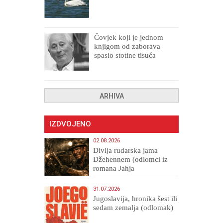
Čovjek koji je jednom
knjigom od zaborava
spasio stotine tisuća
drugih, prokletih i
uništenih
ARHIVA
IZDVOJENO
02.08.2026
Divlja rudarska jama
Džehennem (odlomci iz
romana Jahja
Veličanstveni)
31.07.2026
Jugoslavija, hronika šest ili
sedam zemalja (odlomak)