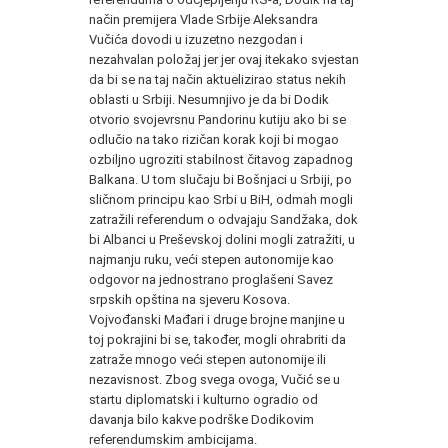
način premijera Vlade Srbije Aleksandra
Vučića dovodi u izuzetno nezgodan i
nezahvalan položaj jer jer ovaj itekako svjestan
da bi se na taj način aktuelizirao status nekih
oblasti u Srbiji. Nesumnjivo je da bi Dodik
otvorio svojevrsnu Pandorinu kutiju ako bi se
odlučio na tako rizičan korak koji bi mogao
ozbiljno ugroziti stabilnost čitavog zapadnog
Balkana. U tom slučaju bi Bošnjaci u Srbiji, po
sličnom principu kao Srbi u BiH, odmah mogli
zatražili referendum o odvajaju Sandžaka, dok
bi Albanci u Preševskoj dolini mogli zatražiti, u
najmanju ruku, veći stepen autonomije kao
odgovor na jednostrano proglašeni Savez
srpskih opština na sjeveru Kosova.
Vojvođanski Mađari i druge brojne manjine u
toj pokrajini bi se, također, mogli ohrabriti da
zatraže mnogo veći stepen autonomije ili
nezavisnost. Zbog svega ovoga, Vučić se u
startu diplomatski i kulturno ogradio od
davanja bilo kakve podrške Dodikovim
referendumskim ambicijama.