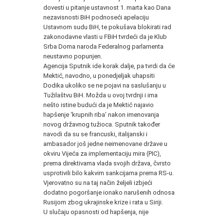
dovesti u pitanje ustavnost 1. marta kao Dana
nezavisnosti BiH podnoseći apelaciju
Ustavnom sudu BiH, te pokušava blokirati rad
zakonodavne vlasti u FBiH tvrdeći da je Klub
Srba Doma naroda Federalnog parlamenta
neustavno popunjen.
Agencija Sputnik ide korak dalje, pa tvrdi da će
Mektić, navodno, u ponedjeljak uhapsiti
Dodika ukoliko se ne pojavi na saslušanju u
Tužilaštvu BiH. Možda u ovoj tvrdnji i ima
nešto istine budući da je Mektić najavio
hapšenje ‘krupnih riba’ nakon imenovanja
novog državnog tužioca. Sputnik također
navodi da su se francuski, italijanski i
ambasador još jedne neimenovane države u
okviru Vijeća za implementaciju mira (PIC),
prema direktivama vlada svojih država, čvrsto
usprotivili bilo kakvim sankcijama prema RS-u.
Vjerovatno su na taj način željeli izbjeći
dodatno pogoršanje ionako narušenih odnosa
Rusijom zbog ukrajinske krize i rata u Siriji.
U slučaju opasnosti od hapšenja, nije