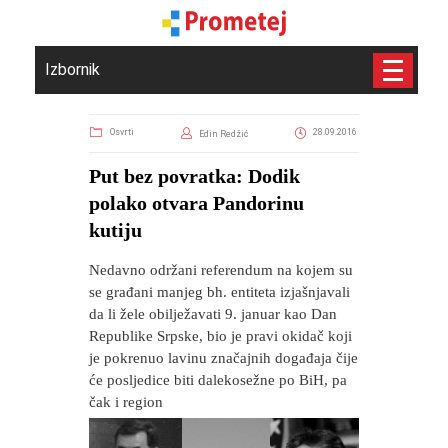
Izbornik
Osvrti
28.09.2016
Edin Redžić
Put bez povratka: Dodik
polako otvara Pandorinu
kutiju
Nedavno održani referendum na kojem su
se građani manjeg bh. entiteta izjašnjavali
da li žele obilježavati 9. januar kao Dan
Republike Srpske, bio je pravi okidač koji
je pokrenuo lavinu značajnih događaja čije
će posljedice biti dalekosežne po BiH, pa
čak i region