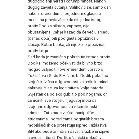
dugogodišnji nerad i korumpiranost. Nakon
dugog zavjeta ćutanja, Salihović se, samo dan
nakon referenduma, odjednom oglasio u
medijima pravdavši se da niti jedna istraga
protiv Dodika nikada, zapravo, nije
obustavljena. Čak je kazao da će već u srijedu
(danas op.a) biti podignuta optužnica u
slučaju Bobar banka, ali nije želio precizirati
protiv koga.
Sad kada je zvanično pokrenuta istraga protiv
Dodika, možemo očekivati da bi vrlo brzo
mogao uslijediti novi referendum upravo o
Tužilaštvu i Sudu BiH čime bi Dodik pokušao
izbjeći krivičnu odgovornost za teški kriminal
sakrivajući se iza legitimiteta ‘volje’ naroda.
Svjestan da polako gubi tlo pod nogama, on
će učiniti sve što je u njegovoj moći da
izbjegne odgovornost za višemilionski
kriminal. Zato sada vješto manipuliše
studentima i porodicama poginulih boraca
mobilišući ih da protestuju ispred Tužilaštva
BiH ako bude primoran davati službenu izjavu
u ovoj instituciji. Dodik očajnički pokušava