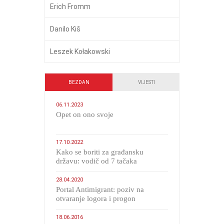
Erich Fromm
Danilo Kiš
Leszek Kołakowski
BEZDAN
VIJESTI
06.11.2023
​Opet on ono svoje
17.10.2022
Kako se boriti za građansku
državu: vodič od 7 tačaka
28.04.2020
Portal Antimigrant: poziv na
otvaranje logora i progon
migranata poput bijesnih kerova
18.06.2016