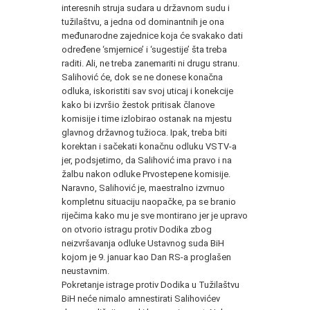
interesnih struja sudara u državnom sudu i
tužilaštvu, a jedna od dominantnih je ona
međunarodne zajednice koja će svakako dati
određene ‘smjernice’ i ‘sugestije’ šta treba
raditi. Ali, ne treba zanemariti ni drugu stranu.
Salihović će, dok se ne donese konačna
odluka, iskoristiti sav svoj uticaj i konekcije
kako bi izvršio žestok pritisak članove
komisije i time izlobirao ostanak na mjestu
glavnog državnog tužioca. Ipak, treba biti
korektan i sačekati konačnu odluku VSTV-a
jer, podsjetimo, da Salihović ima pravo i na
žalbu nakon odluke Prvostepene komisije.
Naravno, Salihović je, maestralno izvrnuo
kompletnu situaciju naopačke, pa se branio
riječima kako mu je sve montirano jer je upravo
on otvorio istragu protiv Dodika zbog
neizvršavanja odluke Ustavnog suda BiH
kojom je 9. januar kao Dan RS-a proglašen
neustavnim.
Pokretanje istrage protiv Dodika u Tužilaštvu
BiH neće nimalo amnestirati Salihovićev