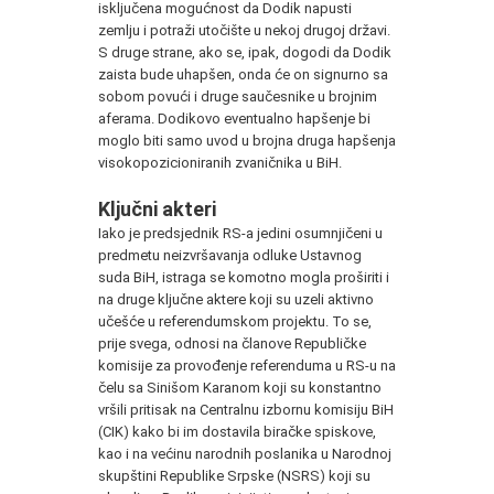
isključena mogućnost da Dodik napusti
zemlju i potraži utočište u nekoj drugoj državi.
S druge strane, ako se, ipak, dogodi da Dodik
zaista bude uhapšen, onda će on signurno sa
sobom povući i druge saučesnike u brojnim
aferama. Dodikovo eventualno hapšenje bi
moglo biti samo uvod u brojna druga hapšenja
visokopozicioniranih zvaničnika u BiH.
Ključni akteri
Iako je predsjednik RS-a jedini osumnjičeni u
predmetu neizvršavanja odluke Ustavnog
suda BiH, istraga se komotno mogla proširiti i
na druge ključne aktere koji su uzeli aktivno
učešće u referendumskom projektu. To se,
prije svega, odnosi na članove Republičke
komisije za provođenje referenduma u RS-u na
čelu sa Sinišom Karanom koji su konstantno
vršili pritisak na Centralnu izbornu komisiju BiH
(CIK) kako bi im dostavila biračke spiskove,
kao i na većinu narodnih poslanika u Narodnoj
skupštini Republike Srpske (NSRS) koji su