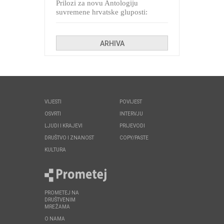
Prilozi za novu Antologiju
suvremene hrvatske gluposti:
Kolinda i ekipa o navijačkim
huliganima
ARHIVA
VIJESTI
POVIJEST
OSVRTI
INTERVJU
LJUDI I KRAJEVI
PRIJEVODI
DRUŠTVO I ZNANOST
COPY/PASTE
KULTURA
PROMETEJ NA
DRUŠTVENIM
MREŽAMA
O NAMA