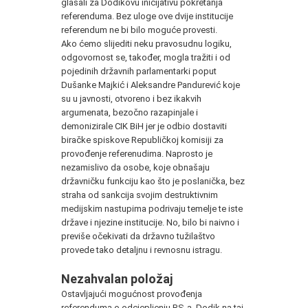
glasali za Dodikovu inicijativu pokretanja
referenduma. Bez uloge ove dvije institucije
referendum ne bi bilo moguće provesti.
Ako ćemo slijediti neku pravosudnu logiku,
odgovornost se, također, mogla tražiti i od
pojedinih državnih parlamentarki poput
Dušanke Majkić i Aleksandre Pandurević koje
su u javnosti, otvoreno i bez ikakvih
argumenata, bezočno razapinjale i
demonizirale CIK BiH jer je odbio dostaviti
biračke spiskove Republičkoj komisiji za
provođenje referenudima. Naprosto je
nezamislivo da osobe, koje obnašaju
državničku funkciju kao što je poslanička, bez
straha od sankcija svojim destruktivnim
medijskim nastupima podrivaju temelje te iste
države i njezine institucije. No, bilo bi naivno i
previše očekivati da državno tužilaštvo
provede tako detaljnu i revnosnu istragu.
Nezahvalan položaj
Ostavljajući mogućnost provođenja
referenduma o odcjepljenju RS-a, Dodik na taj