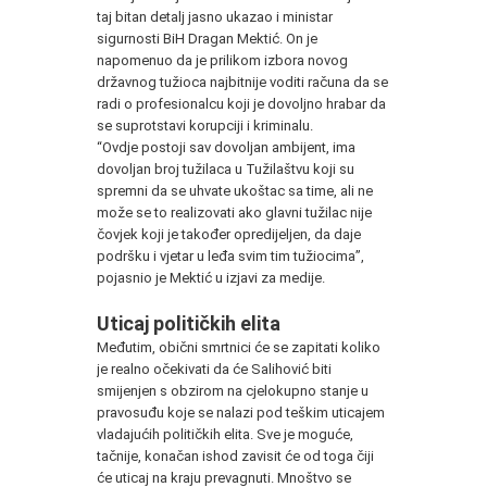
taj bitan detalj jasno ukazao i ministar
sigurnosti BiH Dragan Mektić. On je
napomenuo da je prilikom izbora novog
državnog tužioca najbitnije voditi računa da se
radi o profesionalcu koji je dovoljno hrabar da
se suprotstavi korupciji i kriminalu.
“Ovdje postoji sav dovoljan ambijent, ima
dovoljan broj tužilaca u Tužilaštvu koji su
spremni da se uhvate ukoštac sa time, ali ne
može se to realizovati ako glavni tužilac nije
čovjek koji je također opredijeljen, da daje
podršku i vjetar u leđa svim tim tužiocima”,
pojasnio je Mektić u izjavi za medije.
Uticaj političkih elita
Međutim, obični smrtnici će se zapitati koliko
je realno očekivati da će Salihović biti
smijenjen s obzirom na cjelokupno stanje u
pravosuđu koje se nalazi pod teškim uticajem
vladajućih političkih elita. Sve je moguće,
tačnije, konačan ishod zavisit će od toga čiji
će uticaj na kraju prevagnuti. Mnoštvo se