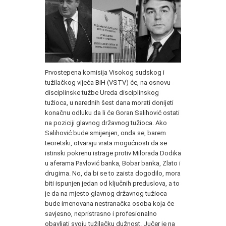
Prvostepena komisija Visokog sudskog i
tužilačkog vijeća BiH (VSTV) će, na osnovu
disciplinske tužbe Ureda disciplinskog
tužioca, u narednih šest dana morati donijeti
konačnu odluku da li će Goran Salihović ostati
na poziciji glavnog državnog tužioca. Ako
Salihović bude smijenjen, onda se, barem
teoretski, otvaraju vrata mogućnosti da se
istinski pokrenu istrage protiv Milorada Dodika
u aferama Pavlović banka, Bobar banka, Zlato i
drugima. No, da bi se to zaista dogodilo, mora
biti ispunjen jedan od ključnih preduslova, a to
je da na mjesto glavnog državnog tužioca
bude imenovana nestranačka osoba koja će
savjesno, nepristrasno i profesionalno
obavljati svoju tužilačku dužnost. Jučer je na