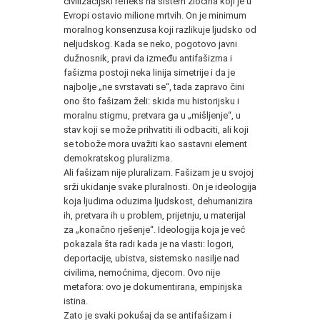
civilizacijski refleks na sistem zločina koji je u
Evropi ostavio milione mrtvih. On je minimum
moralnog konsenzusa koji razlikuje ljudsko od
neljudskog. Kada se neko, pogotovo javni
dužnosnik, pravi da između antifašizma i
fašizma postoji neka linija simetrije i da je
najbolje „ne svrstavati se“, tada zapravo čini
ono što fašizam želi: skida mu historijsku i
moralnu stigmu, pretvara ga u „mišljenje“, u
stav koji se može prihvatiti ili odbaciti, ali koji
se tobože mora uvažiti kao sastavni element
demokratskog pluralizma.
Ali fašizam nije pluralizam. Fašizam je u svojoj
srži ukidanje svake pluralnosti. On je ideologija
koja ljudima oduzima ljudskost, dehumanizira
ih, pretvara ih u problem, prijetnju, u materijal
za „konačno rješenje“. Ideologija koja je već
pokazala šta radi kada je na vlasti: logori,
deportacije, ubistva, sistemsko nasilje nad
civilima, nemoćnima, djecom. Ovo nije
metafora: ovo je dokumentirana, empirijska
istina.
Zato je svaki pokušaj da se antifašizam i