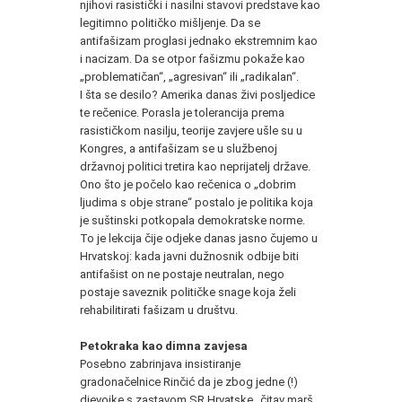
njihovi rasistički i nasilni stavovi predstave kao
legitimno političko mišljenje. Da se
antifašizam proglasi jednako ekstremnim kao
i nacizam. Da se otpor fašizmu pokaže kao
„problematičan“, „agresivan“ ili „radikalan“.
I šta se desilo? Amerika danas živi posljedice
te rečenice. Porasla je tolerancija prema
rasističkom nasilju, teorije zavjere ušle su u
Kongres, a antifašizam se u službenoj
državnoj politici tretira kao neprijatelj države.
Ono što je počelo kao rečenica o „dobrim
ljudima s obje strane“ postalo je politika koja
je suštinski potkopala demokratske norme.
To je lekcija čije odjeke danas jasno čujemo u
Hrvatskoj: kada javni dužnosnik odbije biti
antifašist on ne postaje neutralan, nego
postaje saveznik političke snage koja želi
rehabilitirati fašizam u društvu.
Petokraka kao dimna zavjesa
Posebno zabrinjava insistiranje
gradonačelnice Rinčić da je zbog jedne (!)
djevojke s zastavom SR Hrvatske „čitav marš