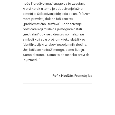
hoće li društvo imati snage da to zaustavi.
A prvi korak u tome je odbacivanje lažne
simetrije. Odbacivanje ideje da se antifašizam
mora pravdati, dok se fašizam tek
„problematično izražava“. I odbacivanje
političara koji misle da je moguće ostati
„neutralan“ dok se u društvu normaliziraju
simboli koji su u prošlom vijeku služili kao
identifikacijski znakovi nepojamnih zločina.
Jer, fašizam ne traži mnogo, samo šutnju.
Samo distancu. Samo to da se neko pravi da
je „između“.
Refik Hodžić
, Prometej.ba