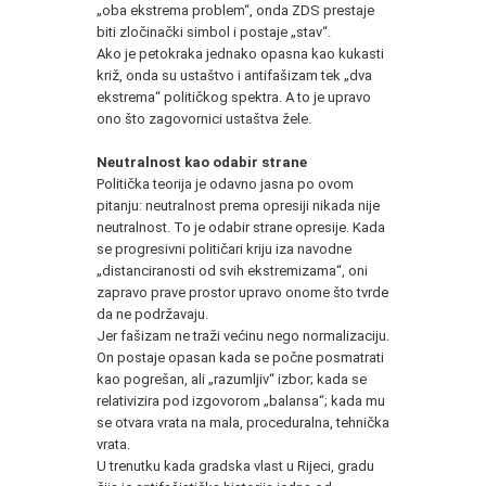
„oba ekstrema problem“, onda ZDS prestaje
biti zločinački simbol i postaje „stav“.
Ako je petokraka jednako opasna kao kukasti
križ, onda su ustaštvo i antifašizam tek „dva
ekstrema“ političkog spektra. A to je upravo
ono što zagovornici ustaštva žele.
Neutralnost kao odabir strane
Politička teorija je odavno jasna po ovom
pitanju: neutralnost prema opresiji nikada nije
neutralnost. To je odabir strane opresije. Kada
se progresivni političari kriju iza navodne
„distanciranosti od svih ekstremizama“, oni
zapravo prave prostor upravo onome što tvrde
da ne podržavaju.
Jer fašizam ne traži većinu nego normalizaciju.
On postaje opasan kada se počne posmatrati
kao pogrešan, ali „razumljiv“ izbor; kada se
relativizira pod izgovorom „balansa“; kada mu
se otvara vrata na mala, proceduralna, tehnička
vrata.
U trenutku kada gradska vlast u Rijeci, gradu