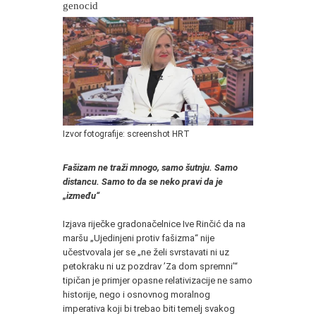
genocid
Izvor fotografije: screenshot HRT
Fašizam ne traži mnogo, samo šutnju. Samo
distancu. Samo to da se neko pravi da je
„između“
Izjava riječke gradonačelnice Ive Rinčić da na
maršu „Ujedinjeni protiv fašizma“ nije
učestvovala jer se „ne želi svrstavati ni uz
petokraku ni uz pozdrav ’Za dom spremni’“
tipičan je primjer opasne relativizacije ne samo
historije, nego i osnovnog moralnog
imperativa koji bi trebao biti temelj svakog