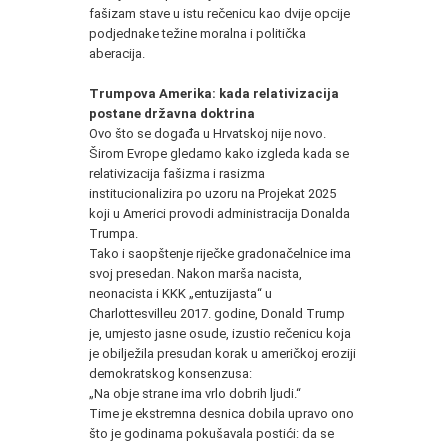
fašizam stave u istu rečenicu kao dvije opcije
podjednake težine moralna i politička
aberacija.
T
rumpova Amerika: kada relativizacija
postane državna doktrina
Ovo što se događa u Hrvatskoj nije novo.
Širom Evrope gledamo kako izgleda kada se
relativizacija fašizma i rasizma
institucionalizira po uzoru na Projekat 2025
koji u Americi provodi administracija Donalda
Trumpa.
Tako i saopštenje riječke gradonačelnice ima
svoj presedan. Nakon marša nacista,
neonacista i KKK „entuzijasta“ u
Charlottesvilleu 2017. godine, Donald Trump
je, umjesto jasne osude, izustio rečenicu koja
je obilježila presudan korak u američkoj eroziji
demokratskog konsenzusa:
„Na obje strane ima vrlo dobrih ljudi.“
Time je ekstremna desnica dobila upravo ono
što je godinama pokušavala postići: da se