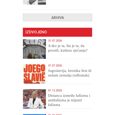
drugih, prokletih i
uništenih
ARHIVA
IZDVOJENO
31.07.2026
A tko je ta, šta je ta, da
prostiš, kultura sjećanja?
31.07.2026
Jugoslavija, hronika šest ili
sedam zemalja (odlomak)
01.12.2025
Distanca između fašizma i
antifašizma je trijumf
fašizma