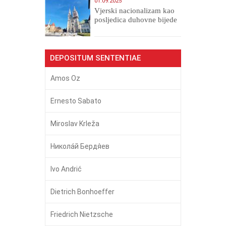
01.09.2025
​Vjerski nacionalizam kao
posljedica duhovne bijede
DEPOSITUM SENTENTIAE
Amos Oz
Ernesto Sabato
Miroslav Krleža
Никола́й Бердя́ев
Ivo Andrić
Dietrich Bonhoeffer
Friedrich Nietzsche