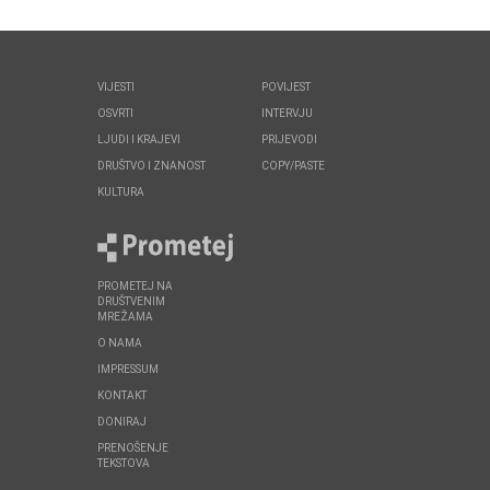
VIJESTI
POVIJEST
OSVRTI
INTERVJU
LJUDI I KRAJEVI
PRIJEVODI
DRUŠTVO I ZNANOST
COPY/PASTE
KULTURA
PROMETEJ NA
DRUŠTVENIM
MREŽAMA
O NAMA
IMPRESSUM
KONTAKT
DONIRAJ
PRENOŠENJE
TEKSTOVA