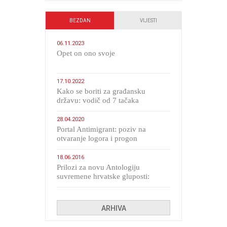
BEZDAN
VIJESTI
06.11.2023
​Opet on ono svoje
17.10.2022
Kako se boriti za građansku
državu: vodič od 7 tačaka
28.04.2020
Portal Antimigrant: poziv na
otvaranje logora i progon
migranata poput bijesnih kerova
18.06.2016
Prilozi za novu Antologiju
suvremene hrvatske gluposti:
Kolinda i ekipa o navijačkim
huliganima
ARHIVA