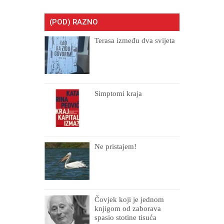
(POD) RAZNO
Terasa između dva svijeta
Simptomi kraja
Ne pristajem!
Čovjek koji je jednom
knjigom od zaborava
spasio stotine tisuća