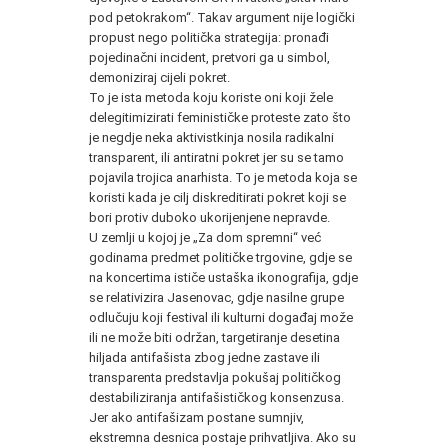
pod petokrakom“. Takav argument nije logički
propust nego politička strategija: pronađi
pojedinačni incident, pretvori ga u simbol,
demoniziraj cijeli pokret.
To je ista metoda koju koriste oni koji žele
delegitimizirati feminističke proteste zato što
je negdje neka aktivistkinja nosila radikalni
transparent, ili antiratni pokret jer su se tamo
pojavila trojica anarhista. To je metoda koja se
koristi kada je cilj diskreditirati pokret koji se
bori protiv duboko ukorijenjene nepravde.
U zemlji u kojoj je „Za dom spremni“ već
godinama predmet političke trgovine, gdje se
na koncertima ističe ustaška ikonografija, gdje
se relativizira Jasenovac, gdje nasilne grupe
odlučuju koji festival ili kulturni događaj može
ili ne može biti održan, targetiranje desetina
hiljada antifašista zbog jedne zastave ili
transparenta predstavlja pokušaj političkog
destabiliziranja antifašističkog konsenzusa.
Jer ako antifašizam postane sumnjiv,
ekstremna desnica postaje prihvatljiva. Ako su