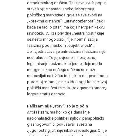
demokratskog društva. Ta izjava zvuči poput
stava koji je nastao u nekoj laboratoriji
političkog marketinga gdje se sve svodi na
„korektnu distancu“ i „uravnoteženost“, čak i
kada se radi o pitanjima koja ne trpe nikakvu
ravnotežu. Ali iza prividne „neutralnosti“ krije
se nešto mnogo ozbiljnije: normalizacija
fašizma pod maskom „objektivnosti“.
Jer izjednačavanje antifašizma i fašizma nije
neutralnost. To je, svjesno ili nesvjesno,
legitimiranje fašizma kao jedne ideje među
mnogima, kao nečega o čemu se može
raspravljati na tržištu ideja, kao da govorimo o
poreznoj reformi, a ne o ideologiji koja je svoj
politički manifest izrekla kroz gasne komore,
logore smrti i genocid.
Fašizam nije „stav“, to je zločin
Antifašizam, ma koliko ga današnje
nacionalističke politike i njihovi parapolitički
glasnogovornici pokušavali svesti na
„jugonostalgiju“, nije nikakva ideologija. On je