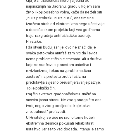
čija je antifašistička historija jedna od
najsnažnijih na Jadranu, gradu u kojem sam
živio i koji posebno volim, kaže da ne želi biti
„ni uz petokraku ni uz ZDS“, ona time ne
izražava strah od ekstremizma nego učestvuje
u desničarskom projektu koji već godinama
traje: razgradnja antifašističke tradicije
Hrvatske.
I da stvari budu jasnije: ovo ne znači da je
svaka petokraka antifašizam niti da ljevica
nema problematičnih elemenata. Ali u društvu
koje se suočava s porastom ustaštva i
revizionizma, fokus na „problematičnu
zastavu“ na protestu protiv fašizma
predstavlja svjesno preusmjeravanje pažnje.
To je politički čin.
I taj čin svrstava gradonačelnicu Rinčić na
sasvim jasnu stranu. Ne zbog onoga što ona
tvrdi, nego zbog posljedica koje takva
„neutralnost“ proizvodi.
U Hrvatskoj se više ne radi o tome hoće li
ekstremna desnica pokušati rehabilitirati
ustaštvo, jer se to već događa. Pitanje je samo