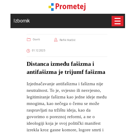
Izbornik
Osvrti
Refik Hodžić
01.12.2025
Distanca između fašizma i
antifašizma je trijumf fašizma
Izjednačavanje antifašizma i fašizma nije
neutralnost. To je, svjesno ili nesvjesno,
legitimiranje fašizma kao jedne ideje među
mnogima, kao nečega o čemu se može
raspravljati na tržištu ideja, kao da
govorimo o poreznoj reformi, a ne o
ideologiji koja je svoj politički manifest
izrekla kroz gasne komore, logore smrti i