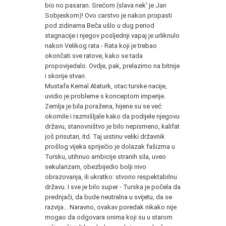
bio no pasaran. Srećom (slava nek' je Jan
Sobjeskom)! Ovo carstvo je nakon propasti
pod zidinama Beča ušlo u dug period
stagnacije i njegov posljednji vapaj je urliknulo
nakon Velikog rata - Rata koji je trebao
okončati sve ratove, kako se tada
propovijedalo. Ovdje, pak, prelazimo na bitnije
i skorije stvari.
Mustafa Kemal Ataturk, otac turske nacije,
uvidio je probleme s konceptom imperije.
Zemlja je bila poražena, hijene su se već
okomile i razmišljale kako da podijele njegovu
državu, stanovništvo je bilo nepismeno, kalifat
još prisutan, itd. Taj uistinu veliki državnik
prošlog vijeka spriječio je dolazak fašizma u
Tursku, utihnuo ambicije stranih sila, uveo
sekularizam, obezbijedio bolji nivo
obrazovanja, ili ukratko: stvorio respektabilnu
državu. I sve je bilo super - Turska je počela da
prednjači, da bude neutralna u svijetu, da se
razvija... Naravno, ovakav poredak nikako nije
mogao da odgovara onima koji su u starom