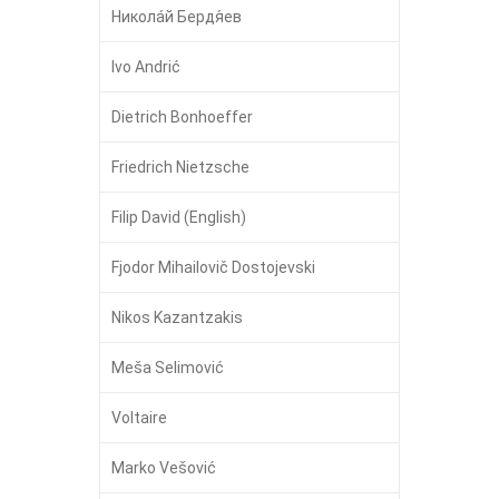
Никола́й Бердя́ев
Ivo Andrić
Dietrich Bonhoeffer
Friedrich Nietzsche
Filip David (English)
Fjodor Mihailovič Dostojevski
Nikos Kazantzakis
Meša Selimović
Voltaire
Marko Vešović