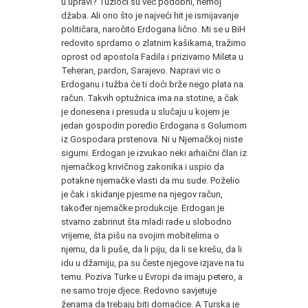
u upravi? Tužioci su već podobni, nemoj
džaba. Ali ono što je najveći hit je ismijavanje
političara, naročito Erdogana lično. Mi se u BiH
redovito sprdamo o zlatnim kašikama, tražimo
oprost od apostola Fadila i prizivamo Mileta u
Teheran, pardon, Sarajevo. Napravi vic o
Erdoganu i tužba će ti doći brže nego plata na
račun. Takvih optužnica ima na stotine, a čak
je donesena i presuda u slučaju u kojem je
jedan gospodin poredio Erdogana s Golumom
iz Gospodara prstenova. Ni u Njemačkoj niste
sigurni. Erdogan je izvukao neki arhaični član iz
njemačkog krivičnog zakonika i uspio da
potakne njemačke vlasti da mu sude. Poželio
je čak i skidanje pjesme na njegov račun,
također njemačke produkcije. Erdogan je
stvarno zabrinut šta mladi rade u slobodno
vrijeme, šta pišu na svojim mobitelima o
njemu, da li puše, da li piju, da li se krešu, da li
idu u džamiju, pa su česte njegove izjave na tu
temu. Poziva Turke u Evropi da imaju petero, a
ne samo troje djece. Redovno savjetuje
ženama da trebaju biti domaćice. A Turska je