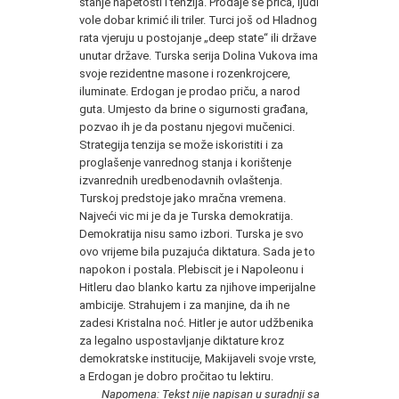
stanje napetosti i tenzija. Prodaje se priča, ljudi
vole dobar krimić ili triler. Turci još od Hladnog
rata vjeruju u postojanje „deep state“ ili države
unutar države. Turska serija Dolina Vukova ima
svoje rezidentne masone i rozenkrojcere,
iluminate. Erdogan je prodao priču, a narod
guta. Umjesto da brine o sigurnosti građana,
pozvao ih je da postanu njegovi mučenici.
Strategija tenzija se može iskoristiti i za
proglašenje vanrednog stanja i korištenje
izvanrednih uredbenodavnih ovlaštenja.
Turskoj predstoje jako mračna vremena.
Najveći vic mi je da je Turska demokratija.
Demokratija nisu samo izbori. Turska je svo
ovo vrijeme bila puzajuća diktatura. Sada je to
napokon i postala. Plebiscit je i Napoleonu i
Hitleru dao blanko kartu za njihove imperijalne
ambicije. Strahujem i za manjine, da ih ne
zadesi Kristalna noć. Hitler je autor udžbenika
za legalno uspostavljanje diktature kroz
demokratske institucije, Makijaveli svoje vrste,
a Erdogan je dobro pročitao tu lektiru.
Napomena: Tekst nije napisan u suradnji sa