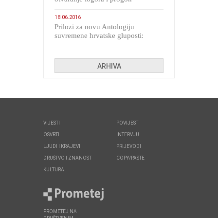
migranata poput bijesnih kerova
18.06.2016
Prilozi za novu Antologiju
suvremene hrvatske gluposti:
Kolinda i ekipa o navijačkim
huliganima
ARHIVA
VIJESTI
POVIJEST
OSVRTI
INTERVJU
LJUDI I KRAJEVI
PRIJEVODI
DRUŠTVO I ZNANOST
COPY/PASTE
KULTURA
PROMETEJ NA