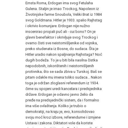
Ernsta Roma, Erdogan ima svog Fetulaha
Gulena. Staljin je imao Trockog, Napoleon iz
Životinjske farme Snoubola, Veliki Brat iz 1984
svog Goldmana. Hitler je 1933. spalio Rajhstag
i okrivio komunjare. Erdogan nije nužno
inscenirao propali puč ali - cui bono? On je
glavni benefaktor i okrivljuje svog Trockog i
ovamo čisti sve neistomišljenike od vojnika,
preko studenata iz Bosne, do sudaca. Šta je
Hitler uradio nakon spaljivanja Rajhstaga? Noć
dugih bodeža. To je u biti bila nasilna čistka
nepodobnih, iskorištenih i neistomišljenih
protivnika; što se sada zbiva u Turskoj. Baš se
pitam odakle mu imena toliko sudaca... Nakon
toga je održan zloglasni referendum iz 1934.
čime su spojeni uredi kancelara i predsjednika
države. Erdogan je odavno javno želio da
pređe na predsjednički sistem, da i formalno
ima više ovlaštenja. Koliko je trubio o
demokratiji, na kraju je, evo, konsolidovao
svoju moć kroz izbore, referendume i izmjene
Ustava i zakona. Diktatori vole da koriste