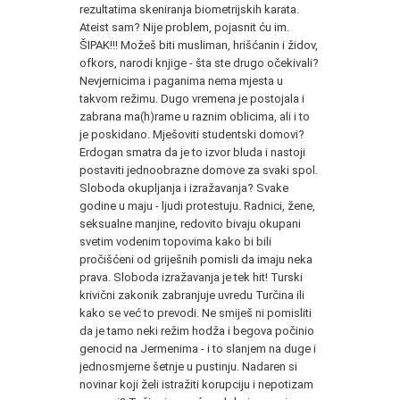
rezultatima skeniranja biometrijskih karata.
Ateist sam? Nije problem, pojasnit ću im.
ŠIPAK!!! Možeš biti musliman, hrišćanin i židov,
ofkors, narodi knjige - šta ste drugo očekivali?
Nevjernicima i paganima nema mjesta u
takvom režimu. Dugo vremena je postojala i
zabrana ma(h)rame u raznim oblicima, ali i to
je poskidano. Mješoviti studentski domovi?
Erdogan smatra da je to izvor bluda i nastoji
postaviti jednoobrazne domove za svaki spol.
Sloboda okupljanja i izražavanja? Svake
godine u maju - ljudi protestuju. Radnici, žene,
seksualne manjine, redovito bivaju okupani
svetim vodenim topovima kako bi bili
pročišćeni od griješnih pomisli da imaju neka
prava. Sloboda izražavanja je tek hit! Turski
krivični zakonik zabranjuje uvredu Turčina ili
kako se već to prevodi. Ne smiješ ni pomisliti
da je tamo neki režim hodža i begova počinio
genocid na Jermenima - i to slanjem na duge i
jednosmjerne šetnje u pustinju. Nadaren si
novinar koji želi istražiti korupciju i nepotizam