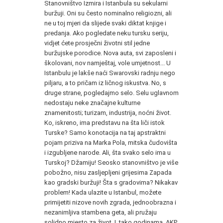
Stanovništvo Izmira i Istanbula su sekularni
buržuji. Oni su često nominalno religiozni, ali
ne u toj mjeri da slijede svaki diktat knjige i
predanja. Ako pogledate neku tursku seriju,
vidjet ćete prosječni životni stil jedne
buržujske porodice. Nova auta, svi zaposleni i
školovani, nov namještaj, vole umjetnost... U
Istanbulu je lakše naći Swarovski radnju nego
piljaru, a to pričam iz ličnog iskustva. No, s
druge strane, pogledajmo selo. Selu uglavnom
nedostaju neke značajne kulturne
znamenitosti; turizam, industrija, noćni život.
Ko, iskreno, ima predstavu na šta liči istok
Turske? Samo konotacija na taj apstraktni
pojam priziva na Marka Pola, mitska čudovišta
i izgubljene narode. Ali, šta svako selo ima u
Turskoj? Džamiju! Seosko stanovništvo je više
pobožno, nisu zasljepljeni grijesima Zapada
kao gradski buržuji! Šta s gradovima? Nikakav
problem! Kada ulazite u Istanbul, možete
primijetiti nizove novih zgrada, jednoobrazna i
nezanimljiva stambena geta, ali pružaju
solidno mjesto za život. I, tako godinama, AKP