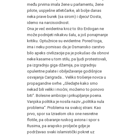
među prvima imala žene u parlamentu, žene
pilote, uspješne atletičarke, ali bolje danas
neka prave burek (sa sirom) i djecu! Dosta,
idemo na narcisoidnost.
Ona je već evidentna kroz to što Erdogan ne
može podnijeti nikakvu šalu, a još ponajmanje
kritiku. Optužnice su evidentne. Pored toga,
ima i neku pomisao da je Osmansko carstvo
bilo apeks civilizacije pa je pokušao da obnovi
neke kasarne u tom stilu, pa ljudi protestovali,
pa izgradnju giga džamija, pa izgradnju
opulentne palate i obilježavanje godišnjice
osvajanja Carigrada... Veliko trošenje novca u
propagandne svrhe. „Gledajte kako smo
nekad bili veliki i moćni, možemo to ponovo
biti“. Bolesne ambicije i prikupljanje poena.
Vanjska politika je nosila naziv „politika nula
problema“. Problema na svakoj strani. Kao
prvo, spor sa Izraelom oko one nesretne
flotile, pa obaranje ruskog aviona i spor s
Rusima, pa arapsko proljeće gdje je
podržavao svaki islamistički pokret uz