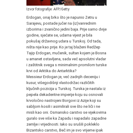
Izvor fotografije: AFP/Getty
Erdogan, onaj brko što je napunio Zetru u
Sarajevu, postade jučer na (iz)vanrednim
izborima i zvanično jedini baja. Prije samo dvije
godine, sjećate se, udarna vijest je bila
pokušaj državnog udara u Turskoj. Od tada,
ništa nije kao prije. Ko je taj blaženi Redžep
Tajip Erdogan, mučenik, sultan kojem je Bosna
u amanet ostavljena, sada već apsolutni vladar
i zaštitnik svega s minimalnim promilom turske
krvi od Arktika do Antarktika?
Messieur Erdogan je, već zadnjih deceniju i
kusur, višegodišnji vlastodržac različitih
ključnih pozicija u Turskoj. Turska je nastala iz
pepela dekadentne imperije koju su osnovali
krvoločno nastrojeni Borgovi iz Azije koji su
sabljom kosili i asimilirali sve što ne liči i ne
misli kao oni. Osmansko carstvo se vijekovima
guralo sve više ka Zapadu i napadalo zapadne
zemlje i vrijednosti. Iako su srušili pokleklo
Bizantsko carstvo, Beč im je svo vrijeme ipak