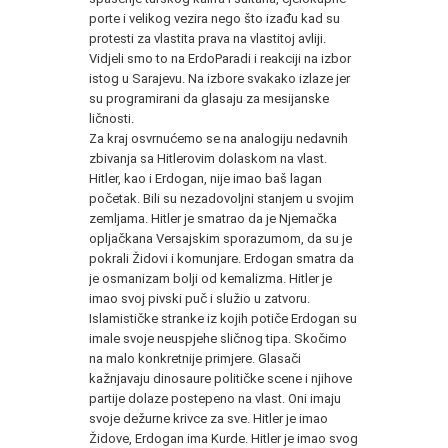
porte i velikog vezira nego što izađu kad su
protesti za vlastita prava na vlastitoj avliji.
Vidjeli smo to na ErdoParadi i reakciji na izbor
istog u Sarajevu. Na izbore svakako izlaze jer
su programirani da glasaju za mesijanske
ličnosti.
Za kraj osvrnućemo se na analogiju nedavnih
zbivanja sa Hitlerovim dolaskom na vlast.
Hitler, kao i Erdogan, nije imao baš lagan
početak. Bili su nezadovoljni stanjem u svojim
zemljama. Hitler je smatrao da je Njemačka
opljačkana Versajskim sporazumom, da su je
pokrali Židovi i komunjare. Erdogan smatra da
je osmanizam bolji od kemalizma. Hitler je
imao svoj pivski puč i služio u zatvoru.
Islamističke stranke iz kojih potiče Erdogan su
imale svoje neuspjehe sličnog tipa. Skočimo
na malo konkretnije primjere. Glasači
kažnjavaju dinosaure političke scene i njihove
partije dolaze postepeno na vlast. Oni imaju
svoje dežurne krivce za sve. Hitler je imao
Židove, Erdogan ima Kurde. Hitler je imao svog