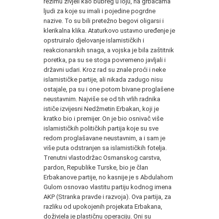
režimu živjeli kao bubreg u loju, na grbačama
ljudi za koje su imali i pojedine pogrdne
nazive. To su bili pretežno begovi oligarsi i
klerikalna klika. Ataturkovo ustavno uređenje je
opstruiralo djelovanje islamističkih i
reakcionarskih snaga, a vojska je bila zaštitnik
poretka, pa su se stoga povremeno javljali i
državni udari. Kroz rad su znale proći i neke
islamističke partije, ali nikada zadugo nisu
ostajale, pa su i one potom bivane proglašene
neustavnim. Najviše se od tih vrlih radnika
ističe izvijesni Nedžmetin Erbakan, koji je
kratko bio i premijer. On je bio osnivač više
islamističkih političkih partija koje su sve
redom proglašavane neustavnim, a i sam je
više puta odstranjen sa islamističkih fotelja.
Trenutni vlastodržac Osmanskog carstva,
pardon, Republike Turske, bio je član
Erbakanove partije, no kasnije je s Abdulahom
Gulom osnovao vlastitu partiju kodnog imena
AKP (Stranka pravde i razvoja). Ova partija, za
razliku od upokojenih projekata Erbakana,
doživjela je plastičnu operaciju. Oni su