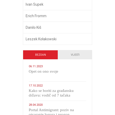
Ivan Supek
Erich Fromm
Danilo Kiš
Leszek Kołakowski
BEZDAN
VIJESTI
06.11.2023
​Opet on ono svoje
17.10.2022
Kako se boriti za građansku
državu: vodič od 7 tačaka
28.04.2020
Portal Antimigrant: poziv na
otvaranje logora i progon