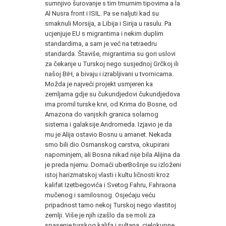
sumnjivo šurovanje s tim tmurnim tipovima a la
Al Nusra front i ISIL. Pa se naljuti kad su
smaknuli Morsija, a Libija i Sirija u rasulu. Pa
ucjenjuje EU s migrantima i nekim duplim
standardima, a sam je već na tetraedru
standarda. Štaviše, migrantima su gori uslovi
za čekanje u Turskoj nego susjednoj Grčkoj ili
našoj BiH, a bivaju i izrabljivani u tvornicama.
Možda je najveći projekt usmjeren ka
zemljama gdje su čukundjedovi čukundjedova
ima promil turske krvi, od Krima do Bosne, od
Amazona do vanjskih granica solarnog
sistema i galaksije Andromeda. Izjavio je da
mu je Alija ostavio Bosnu u amanet. Nekada
smo bili dio Osmanskog carstva, okupirani
napominjem, ali Bosna nikad nije bila Alijina da
je preda njemu. Domaći uberBošnje su izloženi
istoj harizmatskoj vlasti i kultu ličnosti kroz
kalifat Izetbegovića i Svetog Fahru, Fahraona
mučenog i samilosnog. Osjećaju veću
pripadnost tamo nekoj Turskoj nego vlastitoj
zemlji. Više je njih izašlo da se moli za
spasenje turskog kalifa i sultana, cjelokupne