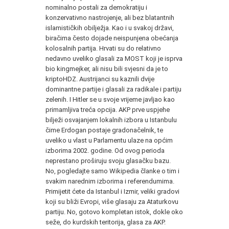
nominalno postali za demokratiju i
konzervativno nastrojenje, ali bez blatantnih
islamističkih obilježja. Kao i u svakoj državi,
biračima često dojade neispunjena obećanja
kolosalnih partija. Hrvati su do relativno
nedavno uveliko glasali za MOST koji je isprva
bio kingmejker, ali nisu bili svjesni da je to
kriptoHDZ. Austrijanci su kaznili dvije
dominantne partije i glasali za radikale i partiju
zelenih. I Hitler se u svoje vrijeme javljao kao
primamljiva treća opcija. AKP prve uspjehe
bilježi osvajanjem lokalnih izbora u Istanbulu
čime Erdogan postaje gradonačelnik, te
uveliko u vlast u Parlamentu ulaze na općim
izborima 2002. godine. Od ovog perioda
neprestano proširuju svoju glasačku bazu.
No, pogledajte samo Wikipedia članke o tim i
svakim narednim izborima i referendumima.
Primijetit ćete da Istanbul i Izmir, veliki gradovi
koji su bliži Evropi, više glasaju za Ataturkovu
partiju. No, gotovo kompletan istok, dokle oko
seže, do kurdskih teritorija, glasa za AKP.