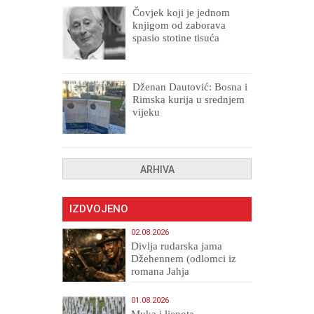
Čovjek koji je jednom
knjigom od zaborava
spasio stotine tisuća
drugih, prokletih i
uništenih
Dženan Dautović: Bosna i
Rimska kurija u srednjem
vijeku
ARHIVA
IZDVOJENO
02.08.2026
Divlja rudarska jama
Džehennem (odlomci iz
romana Jahja
Veličanstveni)
01.08.2026
Muka i ljepota