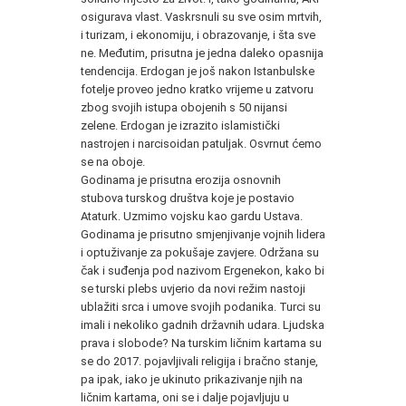
osigurava vlast. Vaskrsnuli su sve osim mrtvih,
i turizam, i ekonomiju, i obrazovanje, i šta sve
ne. Međutim, prisutna je jedna daleko opasnija
tendencija. Erdogan je još nakon Istanbulske
fotelje proveo jedno kratko vrijeme u zatvoru
zbog svojih istupa obojenih s 50 nijansi
zelene. Erdogan je izrazito islamistički
nastrojen i narcisoidan patuljak. Osvrnut ćemo
se na oboje.
Godinama je prisutna erozija osnovnih
stubova turskog društva koje je postavio
Ataturk. Uzmimo vojsku kao gardu Ustava.
Godinama je prisutno smjenjivanje vojnih lidera
i optuživanje za pokušaje zavjere. Održana su
čak i suđenja pod nazivom Ergenekon, kako bi
se turski plebs uvjerio da novi režim nastoji
ublažiti srca i umove svojih podanika. Turci su
imali i nekoliko gadnih državnih udara. Ljudska
prava i slobode? Na turskim ličnim kartama su
se do 2017. pojavljivali religija i bračno stanje,
pa ipak, iako je ukinuto prikazivanje njih na
ličnim kartama, oni se i dalje pojavljuju u