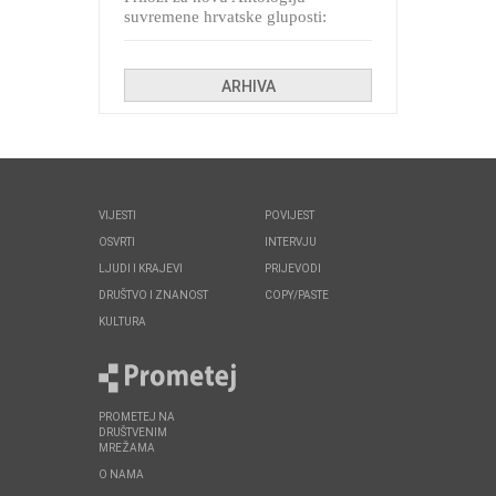
suvremene hrvatske gluposti:
Kolinda i ekipa o navijačkim
huliganima
ARHIVA
VIJESTI
POVIJEST
OSVRTI
INTERVJU
LJUDI I KRAJEVI
PRIJEVODI
DRUŠTVO I ZNANOST
COPY/PASTE
KULTURA
PROMETEJ NA
DRUŠTVENIM
MREŽAMA
O NAMA