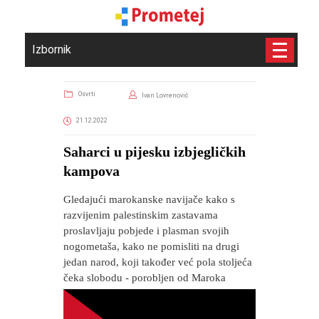
Izbornik
Osvrti
Ivan Lovrenović
21.12.2022
Saharci u pijesku izbjegličkih
kampova
Gledajući marokanske navijače kako s
razvijenim palestinskim zastavama
proslavljaju pobjede i plasman svojih
nogometaša, kako ne pomisliti na drugi
jedan narod, koji također već pola stoljeća
čeka slobodu - porobljen od Maroka