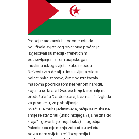
Proboj marokanskih nogometaša do
polufinala svjetskog prvenstva praćen je -
izvješćivali su mediji - frenetičnim
oduševljenjem širom arapskoga i
muslimanskog svijeta, kako i spada.
Neizostavan detalj u tim slavljima bile su
palestinske zastave, čime se izražavala
masovna podrška tom nesretnom narodu,
kojemu se krvavi Dvadeseti vijek nesmiljeno
produžuje i u Dvadesetprvi, bez realnih izgleda
za promjenu, za poboljšanje.
Svačija je muka jedinstvena, ničija se muka ne
smije relativizirati („niko ničijega vaja ne zna do
kraja“ - govorila je moja baka). Tragedija
Palestinaca nije manja zato što u svijetu -
odvratnom svijetu krvi i bespravlja i