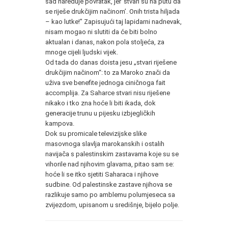
sad naređuje povratak, jer ‘stvari su na putu da
se riješe drukčijim načinom’. Onih trista hiljada
– kao lutke!” Zapisujući taj lapidarni nadnevak,
nisam mogao ni slutiti da će biti bolno
aktualan i danas, nakon pola stoljeća, za
mnoge cijeli ljudski vijek.
Od tada do danas doista jesu „stvari riješene
drukčijim načinom“: to za Maroko znači da
uživa sve benefite jednoga ciničnoga fait
accomplija. Za Saharce stvari nisu riješene
nikako i tko zna hoće li biti ikada, dok
generacije trunu u pijesku izbjegličkih
kampova.
Dok su promicale televizijske slike
masovnoga slavlja marokanskih i ostalih
navijača s palestinskim zastavama koje su se
vihorile nad njihovim glavama, pitao sam se:
hoće li se itko sjetiti Saharaca i njihove
sudbine. Od palestinske zastave njihova se
razlikuje samo po amblemu polumjeseca sa
zvijezdom, upisanom u središnje, bijelo polje.