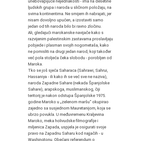
unebovapijuće nejednakosti - ima na desetine
ljudskih grupa i naroda u sličnom položaju, na
svima kontinentima. Ne smijem ih nabrajati, jer
nisam dovoljno upućen, a izostaviti samo
jedan od tih naroda bilo bi ravno zločinu.
Ali, gledajući marokanske navijače kako s
razvijenim palestinskim zastavama proslavljaju
pobjede i plasman svojih nogometaša, kako
ne pomisliti na drugi jedan narod, koji također
već pola stoljeća čeka slobodu - porobljen od
Maroka.
Tko se još sjeća Saharaca (Sahrawi, Sahrui,
Hassaniya - ili kako ih se već sve ne naziva),
naroda Zapadne Sahare (nekada Španjolske
Sahare), arapskoga, muslimanskog, čiji
teritorij je nakon odstupa Španjolske 1975.
godine Maroko u „zelenom maršu“ okupirao
zajedno sa susjednom Mauretanijom, koja se
ubrzo povukla. U međuvremenu Kraljevina
Maroko, meka holivudske filmografije i
miljenica Zapada, uspjela je osigurati svoje
pravo na Zapadnu Saharu kod najjačih - u
Washingtonu. Obećani referendum o