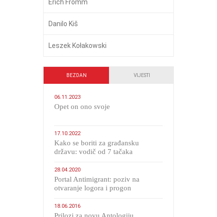
Erich Fromm
Danilo Kiš
Leszek Kołakowski
BEZDAN
VIJESTI
06.11.2023
​Opet on ono svoje
17.10.2022
Kako se boriti za građansku
državu: vodič od 7 tačaka
28.04.2020
Portal Antimigrant: poziv na
otvaranje logora i progon
migranata poput bijesnih kerova
18.06.2016
Prilozi za novu Antologiju