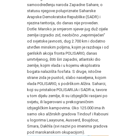
samoodređenju naroda Zapadne Sahare, o
statusu njegove polupriznate Saharske
Arapske Demokratske Republike (SADR) i
njezina teritorija, do danas nije proveden.
Dotle: Maroko je smjerom sjever-jug duž cijele
zemlje izgradio zid, neobično „neprimijećen“
od svjetske javnosti, dug 2.700 km i dodatno
utvrđen minskim poljima, kojim je razdvaja i od
gerilskih akcija fronta POLISARIO, danas
umrtvljenog, štiti širi zapadni, atlantski dio
zemlje, kojim vlada i u kojemu eksploatira
bogata nalazišta fosfata. S druge, istočne
strane zida je pustoš, slabo naseljena, kojom
vlada POLISARIO, s podrškom Alžira. Saharci,
koji su pristalice POLISARIJA i SADR-a, tavore
u tom dijelu zemlje, ili su izbjeglički rasijani po
svijetu, ili lagerovani u prekograničnim
izbjegličkim kampovima. Oko 125.000 ima ih
samo oko alžirskih gradova Tindouf i Rabouni
u logorima Laayoune, Ausserd, Boujdour,
Smara, Dakhla (svi nazivi po imenima gradova
pod marokanskom okupacijom).