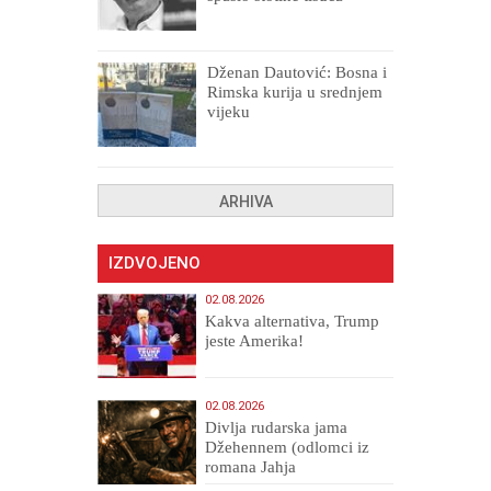
drugih, prokletih i
uništenih
Dženan Dautović: Bosna i
Rimska kurija u srednjem
vijeku
ARHIVA
IZDVOJENO
02.08.2026
Kakva alternativa, Trump
jeste Amerika!
02.08.2026
Divlja rudarska jama
Džehennem (odlomci iz
romana Jahja
Veličanstveni)