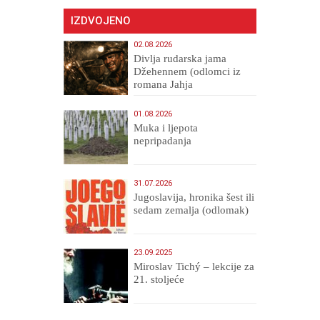
IZDVOJENO
02.08.2026
Divlja rudarska jama
Džehennem (odlomci iz
romana Jahja
Veličanstveni)
01.08.2026
Muka i ljepota
nepripadanja
31.07.2026
Jugoslavija, hronika šest ili
sedam zemalja (odlomak)
23.09.2025
Miroslav Tichý – lekcije za
21. stoljeće