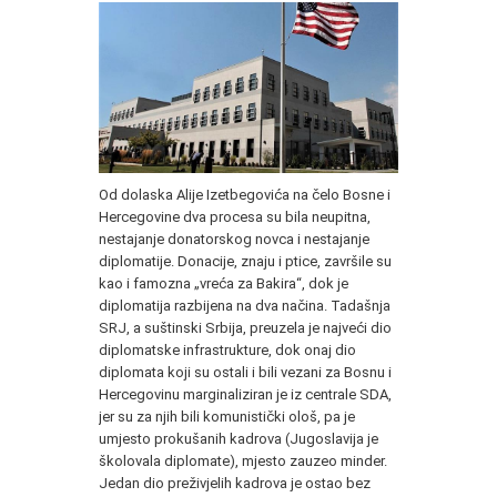
Od dolaska Alije Izetbegovića na čelo Bosne i
Hercegovine dva procesa su bila neupitna,
nestajanje donatorskog novca i nestajanje
diplomatije. Donacije, znaju i ptice, završile su
kao i famozna „vreća za Bakira“, dok je
diplomatija razbijena na dva načina. Tadašnja
SRJ, a suštinski Srbija, preuzela je najveći dio
diplomatske infrastrukture, dok onaj dio
diplomata koji su ostali i bili vezani za Bosnu i
Hercegovinu marginaliziran je iz centrale SDA,
jer su za njih bili komunistički ološ, pa je
umjesto prokušanih kadrova (Jugoslavija je
školovala diplomate), mjesto zauzeo minder.
Jedan dio preživjelih kadrova je ostao bez