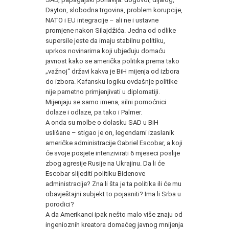
Dayton, slobodna trgovina, problem korupcije,
NATO i EU integracije – ali ne i ustavne
promjene nakon Silajdžića. Jedna od odlike
supersile jeste da imaju stabilnu politiku,
uprkos novinarima koji ubjeđuju domaću
javnost kako se američka politika prema tako
„važnoj“ državi kakva je BiH mijenja od izbora
do izbora. Kafansku logiku ovdašnje politike
nije pametno primjenjivati u diplomatiji.
Mijenjaju se samo imena, silni pomoćnici
dolaze i odlaze, pa tako i Palmer.
A onda su molbe o dolasku SAD u BiH
uslišane – stigao je on, legendarni izaslanik
američke administracije Gabriel Escobar, a koji
će svoje posjete intenzivirati 6 mjeseci poslije
zbog agresije Rusije na Ukrajinu. Da li će
Escobar slijediti politiku Bidenove
administracije? Zna li šta je ta politika ili će mu
obavještajni subjekt to pojasniti? Ima li Srba u
porodici?
A da Amerikanci ipak nešto malo više znaju od
ingenioznih kreatora domaćeg javnog mnijenja