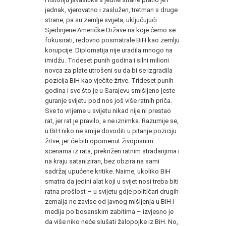
jednak, vjerovatno i zaslužen, tretman s druge
strane, pa su zemlje svijeta, uključujući
Sjedinjene Američke Države na koje ćemo se
fokusirati, redovno posmatrale BiH kao zemlju
korupcije. Diplomatija nije uradila mnogo na
imidžu. Trideset punih godina i silni milioni
novca za plate utrošeni su da bi se izgradila
pozicija BiH kao vječite žrtve. Trideset punih
godina i sve što je u Sarajevu smišljeno jeste
guranje svijetu pod nos još više ratnih priča.
Sve to vrijeme u svijetu nikad nije ni prestao
rat, jer rat je pravilo, a ne iznimka. Razumije se,
u BiH niko ne smije dovoditi u pitanje poziciju
žrtve, jer će biti opomenut živopisnim
scenama iz rata, prekrižen ratnim stradanjima i
na kraju sataniziran, bez obzira na sami
sadržaj upućene kritike. Naime, ukoliko BiH
smatra da jedini alat koji u svijet nosi treba biti
ratna prošlost – u svijetu gdje političari drugih
zemalja ne zavise od javnog mišljenja u BiH i
medija po bosanskim zabitima – izvjesno je
da više niko neće slušati žalopojke iz BiH. No,