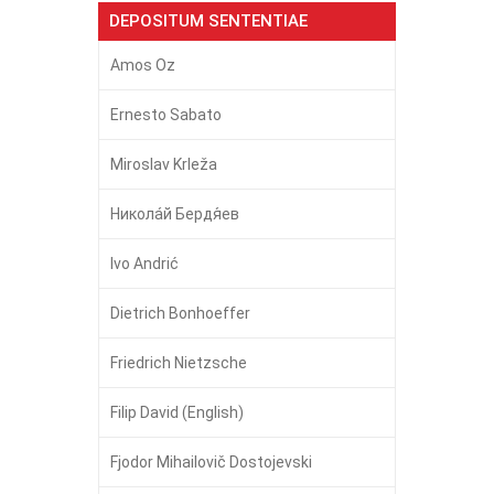
DEPOSITUM SENTENTIAE
Amos Oz
Ernesto Sabato
Miroslav Krleža
Никола́й Бердя́ев
Ivo Andrić
Dietrich Bonhoeffer
Friedrich Nietzsche
Filip David (English)
Fjodor Mihailovič Dostojevski