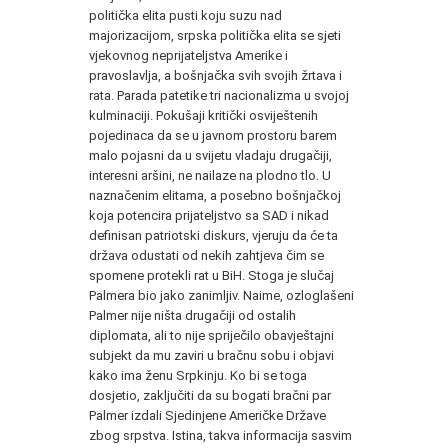
politička elita pusti koju suzu nad
majorizacijom, srpska politička elita se sjeti
vjekovnog neprijateljstva Amerike i
pravoslavlja, a bošnjačka svih svojih žrtava i
rata. Parada patetike tri nacionalizma u svojoj
kulminaciji. Pokušaji kritički osviještenih
pojedinaca da se u javnom prostoru barem
malo pojasni da u svijetu vladaju drugačiji,
interesni aršini, ne nailaze na plodno tlo. U
naznačenim elitama, a posebno bošnjačkoj
koja potencira prijateljstvo sa SAD i nikad
definisan patriotski diskurs, vjeruju da će ta
država odustati od nekih zahtjeva čim se
spomene protekli rat u BiH. Stoga je slučaj
Palmera bio jako zanimljiv. Naime, ozloglašeni
Palmer nije ništa drugačiji od ostalih
diplomata, ali to nije spriječilo obavještajni
subjekt da mu zaviri u bračnu sobu i objavi
kako ima ženu Srpkinju. Ko bi se toga
dosjetio, zaključiti da su bogati bračni par
Palmer izdali Sjedinjene Američke Države
zbog srpstva. Istina, takva informacija sasvim