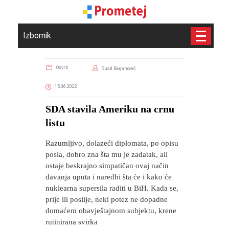
Izbornik
Osvrti
Suad Beganović
15.06.2022
SDA stavila Ameriku na crnu
listu
Razumljivo, dolazeći diplomata, po opisu
posla, dobro zna šta mu je zadatak, ali
ostaje beskrajno simpatičan ovaj način
davanja uputa i naredbi šta će i kako će
nuklearna supersila raditi u BiH. Kada se,
prije ili poslije, neki potez ne dopadne
domaćem obavještajnom subjektu, krene
rutinirana svirka