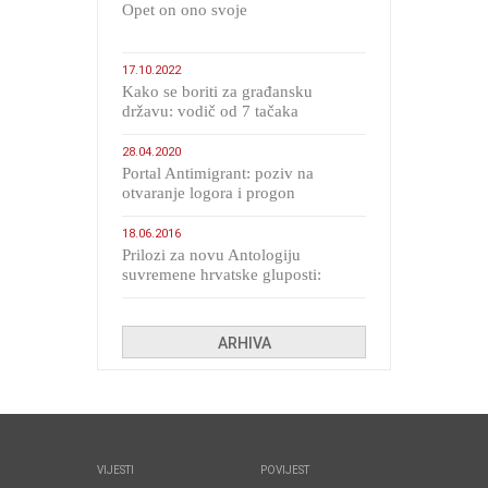
​Opet on ono svoje
17.10.2022
Kako se boriti za građansku
državu: vodič od 7 tačaka
28.04.2020
Portal Antimigrant: poziv na
otvaranje logora i progon
migranata poput bijesnih kerova
18.06.2016
Prilozi za novu Antologiju
suvremene hrvatske gluposti:
Kolinda i ekipa o navijačkim
huliganima
ARHIVA
VIJESTI
POVIJEST