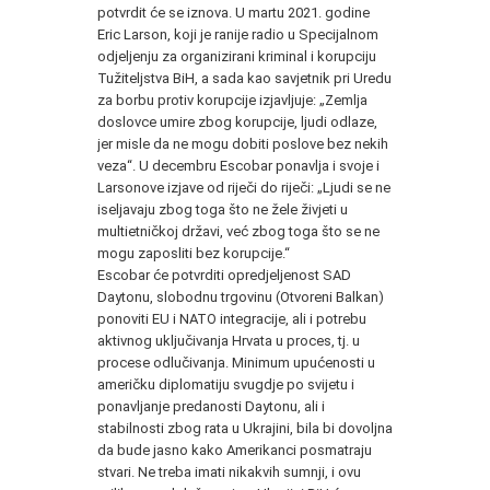
potvrdit će se iznova. U martu 2021. godine
Eric Larson, koji je ranije radio u Specijalnom
odjeljenju za organizirani kriminal i korupciju
Tužiteljstva BiH, a sada kao savjetnik pri Uredu
za borbu protiv korupcije izjavljuje: „Zemlja
doslovce umire zbog korupcije, ljudi odlaze,
jer misle da ne mogu dobiti poslove bez nekih
veza“. U decembru Escobar ponavlja i svoje i
Larsonove izjave od riječi do riječi: „Ljudi se ne
iseljavaju zbog toga što ne žele živjeti u
multietničkoj državi, već zbog toga što se ne
mogu zaposliti bez korupcije.“
Escobar će potvrditi opredjeljenost SAD
Daytonu, slobodnu trgovinu (Otvoreni Balkan)
ponoviti EU i NATO integracije, ali i potrebu
aktivnog uključivanja Hrvata u proces, tj. u
procese odlučivanja. Minimum upućenosti u
američku diplomatiju svugdje po svijetu i
ponavljanje predanosti Daytonu, ali i
stabilnosti zbog rata u Ukrajini, bila bi dovoljna
da bude jasno kako Amerikanci posmatraju
stvari. Ne treba imati nikakvih sumnji, i ovu