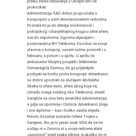
priliku zarad dešavanja u Ukrajini BiH će
prokockati.
Administracija SAD dobro je upoznata s
korupcijom u svim etnonacionalnim redovima.
Poznata im je do detalja involviranost i
policijskog i obavještajnog kruga u silne afere,
sve do nepotizma, trgovine utjecajem i
poslovanjima BH Telekoma. Escobar će svoje
stavove o korupciji, sasvim tačne, ponoviti i u
februaru, a potom i u aprilu. U aprilu će
ambasador Murphy posjetiti i Mehmeda
Osmanagića Osmicu, da ga prijateljski
podsjeti na borbu protiv korupcije. Amerikanci
su dobro upoznati sa slučajem Abdulaha
Skake iz afere Asim, afera zbog koje će,
između svega ostalog oko Telekoma, staviti
Sarajlića na crnu listu američke administracije,
a gdje se spominje i Osmica. Amerikanci znaju
i sve diplome – kao i koliko zaista vrijede.
Potom, Escobar susreće i lidere Trojke u
Sarajevu. Bio je to jasan znak SDA da se ne
uzdaju ni u Osmicu ni u svoje redovne alate
„ispomoći“ pred svake izbore. A ukoliko im ni