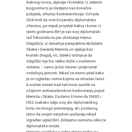
ikakvog novca, utjecaja i kontakta. U zelenim
krugovima to je slavljeno kao konačna
pobjeda, vrhunac kontrarevolucije. Od tada
SDA tvrdi da vodi bosansku diplomatsku
ofanzivu, pa vrijedi propitati kakvu i kome. U
ranim godinama BiH je sav svoj diplomatski
rad fokusirala na par obraćanja Harisa
Silajdžića. Iz današnje perspektive Abdulaha
Skake i Senaida Memića on djeluje kao
krunski dragulj, no, daleko tačnije je da
Silajdžić nije bio velika dobit u srušenom
sistemu – samo je bio isturen i prepoznat
ovdašnjoj javnosti. Nikad se nismo pitali kako
je on izgledao onima kojima se obraćao tamo.
A srušen sistem kad-tad mora završiti na
očajnom ambasadorskom kadroviranju poput
Memića i Skake. Dodamo li tome da SNSD i
HDZ svakako šalju svoj dio diplomatskog
kora, ne mnogo pismenijeg, ali i poslanog
tamo da svojim neradom urušavaju nikad
izgrađen ugled BiH, dobijemo sumornu sliku te
diplomatske mreže.
Historiju javašluka s jedne strane pratio je i