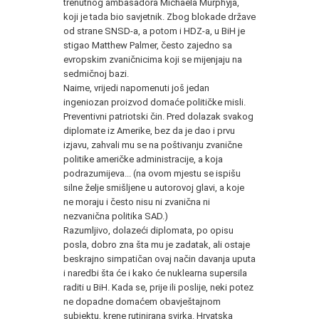
trenutnog ambasadora Michaela Murphyja,
koji je tada bio savjetnik. Zbog blokade države
od strane SNSD-a, a potom i HDZ-a, u BiH je
stigao Matthew Palmer, često zajedno sa
evropskim zvaničnicima koji se mijenjaju na
sedmičnoj bazi.
Naime, vrijedi napomenuti još jedan
ingeniozan proizvod domaće političke misli.
Preventivni patriotski čin. Pred dolazak svakog
diplomate iz Amerike, bez da je dao i prvu
izjavu, zahvali mu se na poštivanju zvanične
politike američke administracije, a koja
podrazumijeva... (na ovom mjestu se ispišu
silne želje smišljene u autorovoj glavi, a koje
ne moraju i često nisu ni zvanična ni
nezvanična politika SAD.)
Razumljivo, dolazeći diplomata, po opisu
posla, dobro zna šta mu je zadatak, ali ostaje
beskrajno simpatičan ovaj način davanja uputa
i naredbi šta će i kako će nuklearna supersila
raditi u BiH. Kada se, prije ili poslije, neki potez
ne dopadne domaćem obavještajnom
subjektu, krene rutinirana svirka. Hrvatska