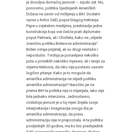
je dovoljna domaćoj javnosti – srpski zet. No,
ponovimo, politika Sjedinjenih Američkih
Država ne zavisi od mišljenja u BiH. Dodatni
oprez u kritici SAD, poput blagog tretiranja
Pape u svjetskim medijima, predstavlja jedna
konstrukcija koja sve češće prati diplomate
poput Palmera, ali i Cholleta, kako ne „slijede
zvaničnu politiku Bidenove administracije“.
Biden ostaje prijatelj, ali su drugi nestašni i
neposlušni. Tvrdnja je ponavljana nekoliko
puta u proteklih nekoliko mjeseci, ali i ranije za
vrijeme Nelsona, da niko nije postavio sasvim
logično pitanje. Kako je to moguće da
američka administracija ne slijedi politiku
američke administracije? Naročito jer se
prema BiH ta politika nije ni mijenjala, iako nije
bila jednako intenzivna. Jednostavno,
ovdašnja javnost je u toj mjeri živjela svoje
interpretacije i imaginacije onoga šta je
američka administracija, da pravu
administraciju nije ni prepoznala. A ta politika
posljednjih 30 godina, ma ko bio predsjednik
SAD, papagajski ponavlja: dogovor, dijalog,