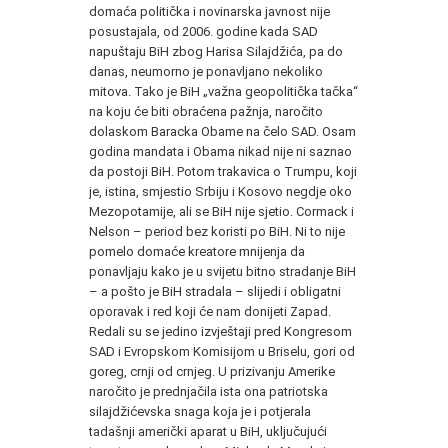
domaća politička i novinarska javnost nije
posustajala, od 2006. godine kada SAD
napuštaju BiH zbog Harisa Silajdžića, pa do
danas, neumorno je ponavljano nekoliko
mitova. Tako je BiH „važna geopolitička tačka“
na koju će biti obraćena pažnja, naročito
dolaskom Baracka Obame na čelo SAD. Osam
godina mandata i Obama nikad nije ni saznao
da postoji BiH. Potom trakavica o Trumpu, koji
je, istina, smjestio Srbiju i Kosovo negdje oko
Mezopotamije, ali se BiH nije sjetio. Cormack i
Nelson – period bez koristi po BiH. Ni to nije
pomelo domaće kreatore mnijenja da
ponavljaju kako je u svijetu bitno stradanje BiH
– a pošto je BiH stradala – slijedi i obligatni
oporavak i red koji će nam donijeti Zapad.
Redali su se jedino izvještaji pred Kongresom
SAD i Evropskom Komisijom u Briselu, gori od
goreg, crnji od crnjeg. U prizivanju Amerike
naročito je prednjačila ista ona patriotska
silajdžićevska snaga koja je i potjerala
tadašnji američki aparat u BiH, uključujući