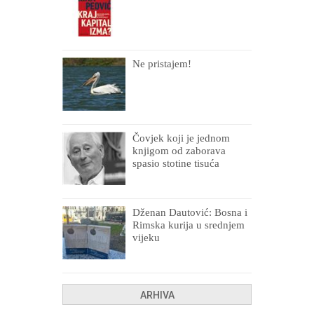
Ne pristajem!
Čovjek koji je jednom
knjigom od zaborava
spasio stotine tisuća
drugih, prokletih i
uništenih
Dženan Dautović: Bosna i
Rimska kurija u srednjem
vijeku
ARHIVA