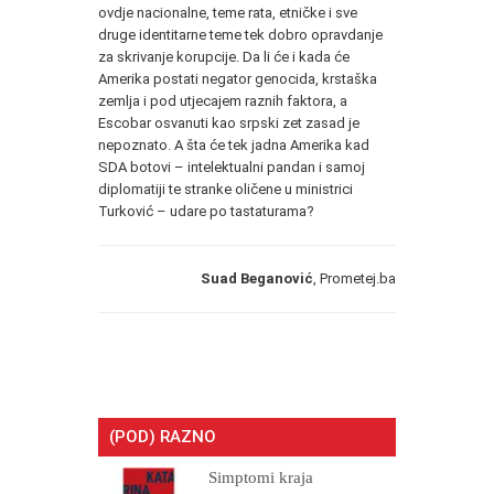
ovdje nacionalne, teme rata, etničke i sve
druge identitarne teme tek dobro opravdanje
za skrivanje korupcije. Da li će i kada će
Amerika postati negator genocida, krstaška
zemlja i pod utjecajem raznih faktora, a
Escobar osvanuti kao srpski zet zasad je
nepoznato. A šta će tek jadna Amerika kad
SDA botovi – intelektualni pandan i samoj
diplomatiji te stranke oličene u ministrici
Turković – udare po tastaturama?
Suad Beganovi
ć
, Prometej.ba
(POD) RAZNO
Simptomi kraja