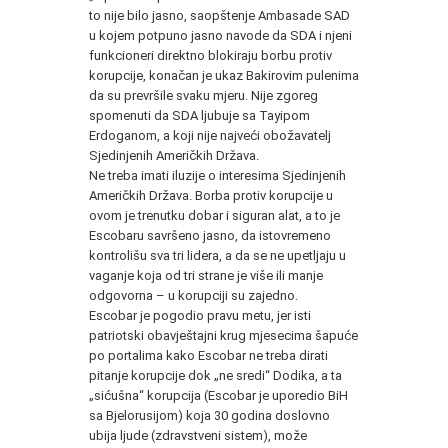
to nije bilo jasno, saopštenje Ambasade SAD
u kojem potpuno jasno navode da SDA i njeni
funkcioneri direktno blokiraju borbu protiv
korupcije, konačan je ukaz Bakirovim pulenima
da su prevršile svaku mjeru. Nije zgoreg
spomenuti da SDA ljubuje sa Tayipom
Erdoganom, a koji nije najveći obožavatelj
Sjedinjenih Američkih Država.
Ne treba imati iluzije o interesima Sjedinjenih
Američkih Država. Borba protiv korupcije u
ovom je trenutku dobar i siguran alat, a to je
Escobaru savršeno jasno, da istovremeno
kontrolišu sva tri lidera, a da se ne upetljaju u
vaganje koja od tri strane je više ili manje
odgovorna – u korupciji su zajedno.
Escobar je pogodio pravu metu, jer isti
patriotski obavještajni krug mjesecima šapuće
po portalima kako Escobar ne treba dirati
pitanje korupcije dok „ne sredi“ Dodika, a ta
„sićušna“ korupcija (Escobar je uporedio BiH
sa Bjelorusijom) koja 30 godina doslovno
ubija ljude (zdravstveni sistem), može