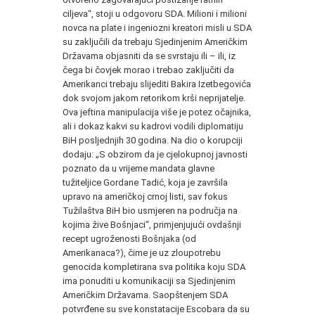
ciljeva“, stoji u odgovoru SDA. Milioni i milioni
novca na plate i ingeniozni kreatori misli u SDA
su zaključili da trebaju Sjedinjenim Američkim
Državama objasniti da se svrstaju ili – ili, iz
čega bi čovjek morao i trebao zaključiti da
Amerikanci trebaju slijediti Bakira Izetbegovića
dok svojom jakom retorikom krši neprijatelje.
Ova jeftina manipulacija više je potez očajnika,
ali i dokaz kakvi su kadrovi vodili diplomatiju
BiH posljednjih 30 godina. Na dio o korupciji
dodaju: „S obzirom da je cjelokupnoj javnosti
poznato da u vrijeme mandata glavne
tužiteljice Gordane Tadić, koja je završila
upravo na američkoj crnoj listi, sav fokus
Tužilaštva BiH bio usmjeren na područja na
kojima žive Bošnjaci“, primjenjujući ovdašnji
recept ugroženosti Bošnjaka (od
Amerikanaca?), čime je uz zloupotrebu
genocida kompletirana sva politika koju SDA
ima ponuditi u komunikaciji sa Sjedinjenim
Američkim Državama. Saopštenjem SDA
potvrđene su sve konstatacije Escobara da su