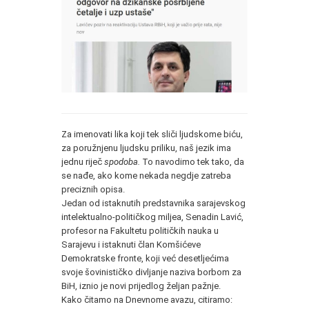
Za imenovati lika koji tek sliči ljudskome biću,
za poružnjenu ljudsku priliku, naš jezik ima
jednu riječ
spodoba.
To navodimo tek tako, da
se nađe, ako kome nekada negdje zatreba
preciznih opisa.
Jedan od istaknutih predstavnika sarajevskog
intelektualno-političkog miljea, Senadin Lavić,
profesor na Fakultetu političkih nauka u
Sarajevu i istaknuti član Komšićeve
Demokratske fronte, koji već desetljećima
svoje šovinističko divljanje naziva borbom za
BiH, iznio je novi prijedlog željan pažnje.
Kako čitamo na Dnevnome avazu, citiramo: