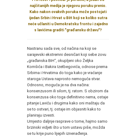
najčitanijih medija je njegovu poruku prenio.
Kako nakon ovakvih poruka može postojati
ijedan Srbin i Hrvat u BiH koji se koliko sutra
neće učlaniti u Demokratsku frontu i zajedno
s lavićima graditi "građansku državu"?
Nastranu sada sve, od načina na koji se
sarajevski ekstremni desničari koji sebe zovu
„građanska BiH“, okupljeni oko Željka
Komšića i Bakira Izetbegovića, odnose prema
Srbima i Hrvatima do toga kako je vraćanje
staroga Ustava naprosto nemoguća stvar.
Odnosno, moguća je na dva načina:
konsenzusom ili silom, tj. ratom. S obzirom da
konsenzusa oko toga definitivno nema, ostaje
pitanje Laviću i drugima kako oni maštaju da
se to ostvari, tj. ostaje im objasniti kako to
planiraju izvesti.
Umjesto daljnje rasprave o tome, hajmo samo
brzinski vidjeti što u tom ustavu piše, možda
se tu krije puno lijepih iznenađenja.