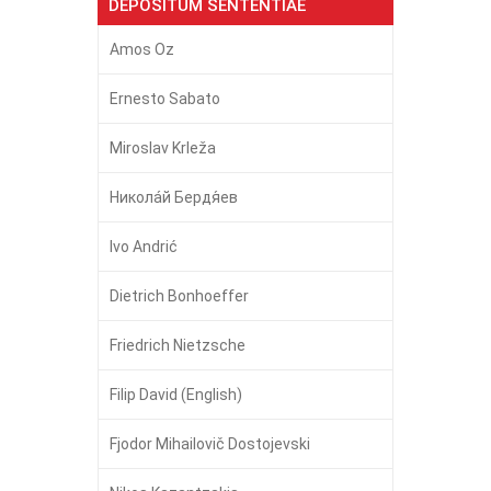
DEPOSITUM SENTENTIAE
Amos Oz
Ernesto Sabato
Miroslav Krleža
Никола́й Бердя́ев
Ivo Andrić
Dietrich Bonhoeffer
Friedrich Nietzsche
Filip David (English)
Fjodor Mihailovič Dostojevski