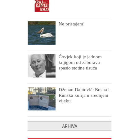
Ne pristajem!
Čovjek koji je jednom
knjigom od zaborava
spasio stotine tisuća
drugih, prokletih i
uništenih
Dženan Dautović: Bosna i
Rimska kurija u srednjem
vijeku
ARHIVA