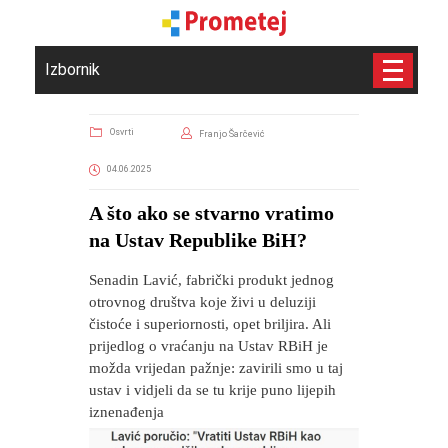
Izbornik
Osvrti
Franjo Šarčević
04.06.2025
​A što ako se stvarno vratimo
na Ustav Republike BiH?
Senadin Lavić, fabrički produkt jednog
otrovnog društva koje živi u deluziji
čistoće i superiornosti, opet briljira. Ali
prijedlog o vraćanju na Ustav RBiH je
možda vrijedan pažnje: zavirili smo u taj
ustav i vidjeli da se tu krije puno lijepih
iznenađenja