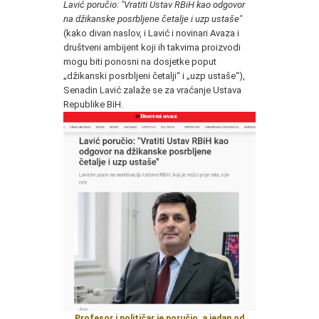
Lavić poručio: "Vratiti Ustav RBiH kao odgovor
na džikanske posrbljene četalje i uzp ustaše"
(kako divan naslov, i Lavić i novinari Avaza i
društveni ambijent koji ih takvima proizvodi
mogu biti ponosni na dosjetke poput
„džikanski posrbljeni četalji“ i „uzp ustaše“),
Senadin Lavić zalaže se za vraćanje Ustava
Republike BiH.
Profesor i političar je poručio, a jedan od