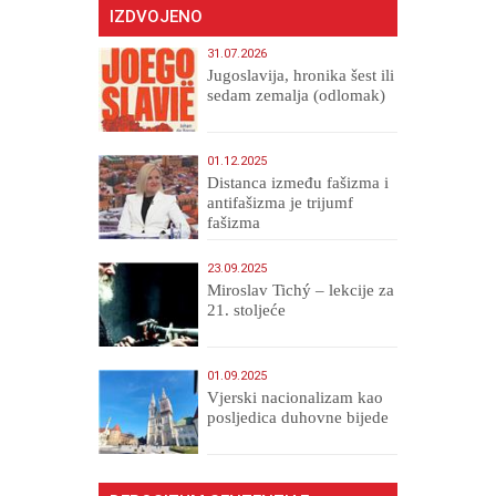
IZDVOJENO
31.07.2026
Jugoslavija, hronika šest ili
sedam zemalja (odlomak)
01.12.2025
Distanca između fašizma i
antifašizma je trijumf
fašizma
23.09.2025
Miroslav Tichý – lekcije za
21. stoljeće
01.09.2025
​Vjerski nacionalizam kao
posljedica duhovne bijede