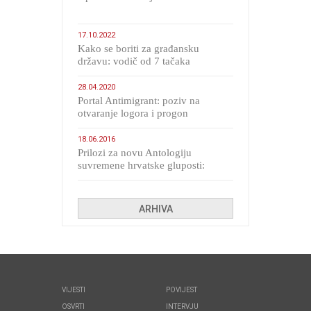
17.10.2022
Kako se boriti za građansku
državu: vodič od 7 tačaka
28.04.2020
Portal Antimigrant: poziv na
otvaranje logora i progon
migranata poput bijesnih kerova
18.06.2016
Prilozi za novu Antologiju
suvremene hrvatske gluposti:
Kolinda i ekipa o navijačkim
huliganima
ARHIVA
VIJESTI
POVIJEST
OSVRTI
INTERVJU