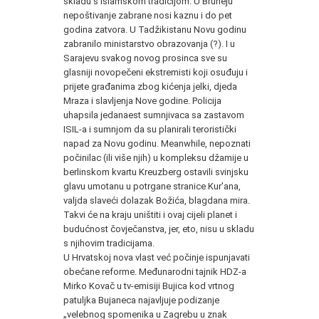
skladu s islamskom tradicijom. U Bruneju
nepoštivanje zabrane nosi kaznu i do pet
godina zatvora. U Tadžikistanu Novu godinu
zabranilo ministarstvo obrazovanja (?). I u
Sarajevu svakog novog prosinca sve su
glasniji novopečeni ekstremisti koji osuđuju i
prijete građanima zbog kićenja jelki, djeda
Mraza i slavljenja Nove godine. Policija
uhapsila jedanaest sumnjivaca sa zastavom
ISIL-a i sumnjom da su planirali teroristički
napad za Novu godinu. Meanwhile, nepoznati
počinilac (ili više njih) u kompleksu džamije u
berlinskom kvartu Kreuzberg ostavili svinjsku
glavu umotanu u potrgane stranice Kur'ana,
valjda slaveći dolazak Božića, blagdana mira.
Takvi će na kraju uništiti i ovaj cijeli planet i
budućnost čovječanstva, jer, eto, nisu u skladu
s njihovim tradicijama.
U Hrvatskoj nova vlast već počinje ispunjavati
obećane reforme. Međunarodni tajnik HDZ-a
Mirko Kovač u tv-emisiji Bujica kod vrtnog
patuljka Bujaneca najavljuje podizanje
„velebnog spomenika u Zagrebu u znak