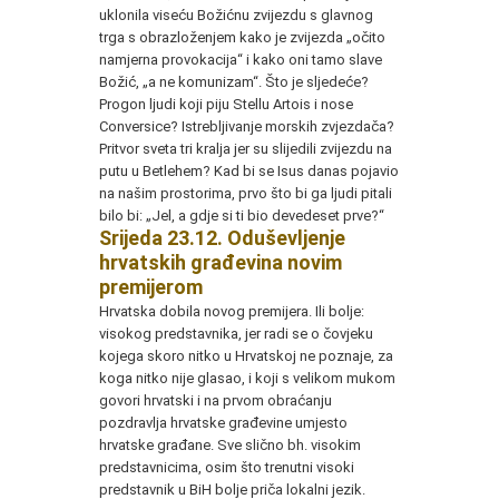
uklonila viseću Božićnu zvijezdu s glavnog
trga s obrazloženjem kako je zvijezda „očito
namjerna provokacija“ i kako oni tamo slave
Božić, „a ne komunizam“. Što je sljedeće?
Progon ljudi koji piju Stellu Artois i nose
Conversice? Istrebljivanje morskih zvjezdača?
Pritvor sveta tri kralja jer su slijedili zvijezdu na
putu u Betlehem? Kad bi se Isus danas pojavio
na našim prostorima, prvo što bi ga ljudi pitali
bilo bi: „Jel, a gdje si ti bio devedeset prve?“
S
rijeda 23.12. Oduševljenje
hrvatskih građevina novim
premijerom
Hrvatska dobila novog premijera. Ili bolje:
visokog predstavnika, jer radi se o čovjeku
kojega skoro nitko u Hrvatskoj ne poznaje, za
koga nitko nije glasao, i koji s velikom mukom
govori hrvatski i na prvom obraćanju
pozdravlja hrvatske građevine umjesto
hrvatske građane. Sve slično bh. visokim
predstavnicima, osim što trenutni visoki
predstavnik u BiH bolje priča lokalni jezik.