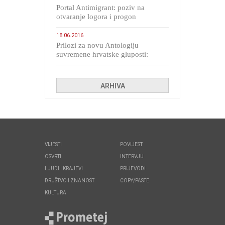
Portal Antimigrant: poziv na
otvaranje logora i progon
migranata poput bijesnih kerova
18.06.2016
Prilozi za novu Antologiju
suvremene hrvatske gluposti:
Kolinda i ekipa o navijačkim
huliganima
ARHIVA
VIJESTI
POVIJEST
OSVRTI
INTERVJU
LJUDI I KRAJEVI
PRIJEVODI
DRUŠTVO I ZNANOST
COPY/PASTE
KULTURA