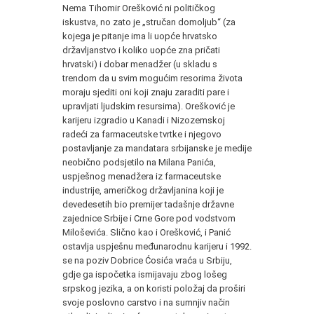
Nema Tihomir Orešković ni političkog
iskustva, no zato je „stručan domoljub“ (za
kojega je pitanje ima li uopće hrvatsko
državljanstvo i koliko uopće zna pričati
hrvatski) i dobar menadžer (u skladu s
trendom da u svim mogućim resorima života
moraju sjediti oni koji znaju zaraditi pare i
upravljati ljudskim resursima). Orešković je
karijeru izgradio u Kanadi i Nizozemskoj
radeći za farmaceutske tvrtke i njegovo
postavljanje za mandatara srbijanske je medije
neobično podsjetilo na Milana Panića,
uspješnog menadžera iz farmaceutske
industrije, američkog državljanina koji je
devedesetih bio premijer tadašnje državne
zajednice Srbije i Crne Gore pod vodstvom
Miloševića. Slično kao i Orešković, i Panić
ostavlja uspješnu međunarodnu karijeru i 1992.
se na poziv Dobrice Ćosića vraća u Srbiju,
gdje ga ispočetka ismijavaju zbog lošeg
srpskog jezika, a on koristi položaj da proširi
svoje poslovno carstvo i na sumnjiv način