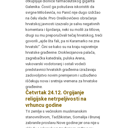
otkupljuje dionice farmaceutskog giganta
Galenika. Ćosić ga pokušava iskoristiti da
svrgne Miloševića, no Panić nije dugo izdržao
na čelu vlade. Prvo Oreškovićevo obraćanje
hrvatskoj javnosti izazvalo je salvu negativnih
komentara i šprdanja, neki su molili za titlove,
drugi su mu preporučivali tečaj hrvatskog, treći
govorili „ajde šta fali, pa ni Karamarko ne zna
hrvatski“. Čini se kako su na kraju najsretnije
hrvatske građevine. Dioklecijanova palača,
zagrebačka katedrala, pulska Arena,
vukovarski vodotoranj i ostali vodeći
predstavnici hrvatskih građevina izražavaju
zadovoljstvo novim premijerom i uzbuđeno
iščekuju nova i sretnija vremena za hrvatske
građevine.
Četvrtak 24.12. Orgijanje
religijske netrpeljivosti na
vrhuncu godine
Tri zemlje s većinskim muslimanskim
stanovništvom, Tadžikistan, Somalija i Brunej
zabranile proslavu Nove godine jer ona nije u