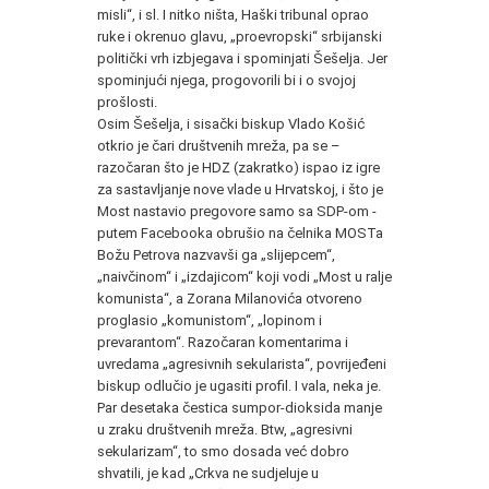
misli“, i sl. I nitko ništa, Haški tribunal oprao
ruke i okrenuo glavu, „proevropski“ srbijanski
politički vrh izbjegava i spominjati Šešelja. Jer
spominjući njega, progovorili bi i o svojoj
prošlosti.
Osim Šešelja, i sisački biskup Vlado Košić
otkrio je čari društvenih mreža, pa se –
razočaran što je HDZ (zakratko) ispao iz igre
za sastavljanje nove vlade u Hrvatskoj, i što je
Most nastavio pregovore samo sa SDP-om -
putem Facebooka obrušio na čelnika MOSTa
Božu Petrova nazvavši ga „slijepcem“,
„naivčinom“ i „izdajicom“ koji vodi „Most u ralje
komunista“, a Zorana Milanovića otvoreno
proglasio „komunistom“, „lopinom i
prevarantom“. Razočaran komentarima i
uvredama „agresivnih sekularista“, povrijeđeni
biskup odlučio je ugasiti profil. I vala, neka je.
Par desetaka čestica sumpor-dioksida manje
u zraku društvenih mreža. Btw, „agresivni
sekularizam“, to smo dosada već dobro
shvatili, je kad „Crkva ne sudjeluje u