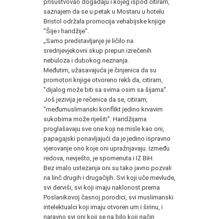
prisustvovao događaju i kojeg ispod citiram,
saznajem da se u petak u Mostaru u hotelu
Bristol održala promocija vehabijske knjige
"Šije i haridžije".
„Samo predstavljanje je ličilo na
srednjevjekovni skup prepun izrečenih
nebuloza i dubokog neznanja.
Međutim, užasavajuća je činjenica da su
promotori knjige otvoreno rekli da, citiram,
"dijalog može biti sa svima osim sa šijama".
Još jezivija je rečenica da se, citiram,
"međumuslimanski konflikt jedino krvavim
sukobima može riješiti". Haridžijama
proglašavaju sve one koji ne misle kao oni,
papagajski ponavljajući da je jedino ispravno
vjerovanje ono koje oni upražnjavaju. Između
redova, nevješto, je spomenuta i IZ BiH.
Bez imalo ustezanja oni su tako javno pozvali
na linč drugih i drugačijih. Svi koji uče mevlude,
svi derviši, svi koji imaju naklonost prema
Poslanikovoj časnoj porodici, svi muslimanski
intelektualci koji imaju otvoren um i širinu, i
naravno svi oni koji se na bilo koji način