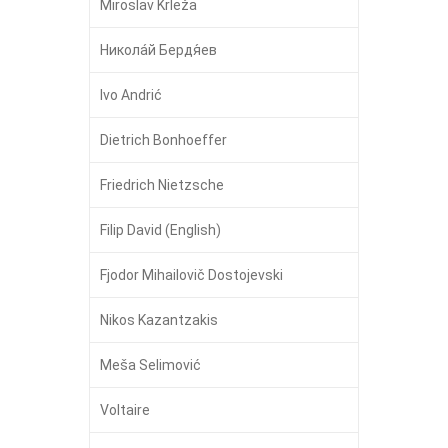
Miroslav Krleža
Никола́й Бердя́ев
Ivo Andrić
Dietrich Bonhoeffer
Friedrich Nietzsche
Filip David (English)
Fjodor Mihailovič Dostojevski
Nikos Kazantzakis
Meša Selimović
Voltaire