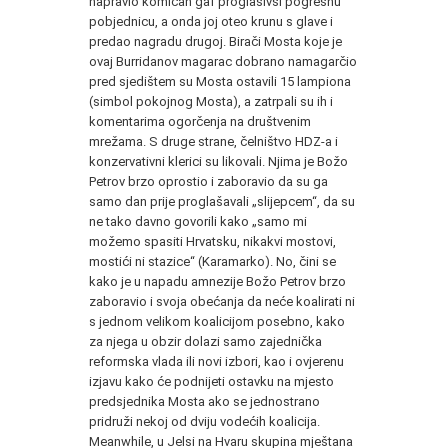
napravio komičan gaf proglasivši pogrešnu
pobjednicu, a onda joj oteo krunu s glave i
predao nagradu drugoj. Birači Mosta koje je
ovaj Burridanov magarac dobrano namagarčio
pred sjedištem su Mosta ostavili 15 lampiona
(simbol pokojnog Mosta), a zatrpali su ih i
komentarima ogorčenja na društvenim
mrežama. S druge strane, čelništvo HDZ-a i
konzervativni klerici su likovali. Njima je Božo
Petrov brzo oprostio i zaboravio da su ga
samo dan prije proglašavali „slijepcem“, da su
ne tako davno govorili kako „samo mi
možemo spasiti Hrvatsku, nikakvi mostovi,
mostići ni stazice“ (Karamarko). No, čini se
kako je u napadu amnezije Božo Petrov brzo
zaboravio i svoja obećanja da neće koalirati ni
s jednom velikom koalicijom posebno, kako
za njega u obzir dolazi samo zajednička
reformska vlada ili novi izbori, kao i ovjerenu
izjavu kako će podnijeti ostavku na mjesto
predsjednika Mosta ako se jednostrano
pridruži nekoj od dviju vodećih koalicija.
Meanwhile, u Jelsi na Hvaru skupina mještana