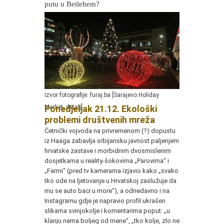
putu u Betlehem?
Izvor fotografije: furaj.ba [Sarajevo Holiday
Market, detalj]
Ponedjeljak 21.12. Ekološki
problemi društvenih mreža
Četnički vojvoda na privremenom (?) dopustu
iz Haaga zabavlja srbijansku javnost paljenjem
hrvatske zastave i morbidnim dvosmislenim
dosjetkama u reality-šokovima „Parovima“ i
„Farmi“ (pred tv kamerama izjavio kako „svako
tko ode na ljetovanje u Hrvatskoj zaslužuje da
mu se auto baci u more“), a odnedavno i na
Instagramu gdje je napravio profil ukrašen
slikama svinjokolje i komentarima poput: „u
klanju nema boljeg od mene“, „tko kolje, zlo ne