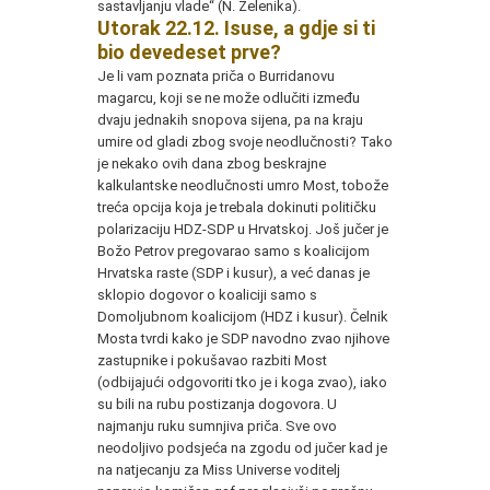
sastavljanju vlade“ (N. Zelenika).
Utorak 22.12. Isuse, a gdje si ti
bio devedeset prve?
Je li vam poznata priča o Burridanovu
magarcu, koji se ne može odlučiti između
dvaju jednakih snopova sijena, pa na kraju
umire od gladi zbog svoje neodlučnosti? Tako
je nekako ovih dana zbog beskrajne
kalkulantske neodlučnosti umro Most, tobože
treća opcija koja je trebala dokinuti političku
polarizaciju HDZ-SDP u Hrvatskoj. Još jučer je
Božo Petrov pregovarao samo s koalicijom
Hrvatska raste (SDP i kusur), a već danas je
sklopio dogovor o koaliciji samo s
Domoljubnom koalicijom (HDZ i kusur). Čelnik
Mosta tvrdi kako je SDP navodno zvao njihove
zastupnike i pokušavao razbiti Most
(odbijajući odgovoriti tko je i koga zvao), iako
su bili na rubu postizanja dogovora. U
najmanju ruku sumnjiva priča. Sve ovo
neodoljivo podsjeća na zgodu od jučer kad je
na natjecanju za Miss Universe voditelj