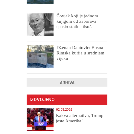
Čovjek koji je jednom
knjigom od zaborava
spasio stotine tisuća
drugih, prokletih i
uništenih
Dženan Dautović: Bosna i
Rimska kurija u srednjem
vijeku
ARHIVA
IZDVOJENO
02.08.2026
Kakva alternativa, Trump
jeste Amerika!