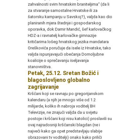
zahvalnosti svim hrvatskim braniteljima“ (da li
za stvaranje samostalne Hrvatske ili za
šatorsku kampanju u Savskoj?), valjda kao dio
planiranih mjera štednje i gospodarskog
oporavka, dok Damir Mandić, šef karlovačkog
HDZ-a i ravnatelj karlovačke gimnazije
kritičarima lošeg hrvatskog jezika mandatara
Oreškovića poručuje da isele iz Hrvatske, tako
valjda ispunjavajući obećanja Domoljubne
koalicije o sprečavanju iseljavanja
stanovništva.
Petak, 25.12. Sretan Božić i
blagoslovljeno globalno
zagrijavanje
Kršćani koji se ravnaju po gregorijanskom
kalendaru (a njih je mnogo više od 1.2
milijarde, koliko ih nabroja voditelj BH
Televizije, ne znajući valjda da u svijetu
postoje i kršćani koji nisu katolici) proslavili su
ovaj najradosniji kršćanski blagdan (ne i
najveći kako ga opet predstavljaju slabije
obrazovani tv voditelji) onako kako priliči