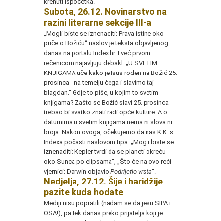
krenuti ispočetka."
Subota, 26.12. Novinarstvo na
razini literarne sekcije III-a
„Mogli biste se iznenaditi: Prava istine oko
priče o Božiću“ naslov je teksta objavljenog
danas na portalu Index.hr. I već prvom
rečenicom najavljuju debakl: „U SVETIM
KNJIGAMA uče kako je Isus rođen na Božić 25.
prosinca - na temelju čega i slavimo taj
blagdan.“ Gdje to piše, u kojim to svetim
knjigama? Zašto se Božić slavi 25. prosinca
trebao bi svatko znati radi opće kulture. A o
datumima u svetim knjigama nema ni slova ni
broja. Nakon ovoga, očekujemo da nas K.K. s
Indexa počasti naslovom tipa: „Mogli biste se
iznenaditi: Kepler tvrdi da se planeti okreću
oko Sunca po elipsama“, „Što će na ovo reći
vjernici: Darwin objavio
Podrijetlo vrsta
“.
Nedjelja, 27.12. Šije i haridžije
pazite kuda hodate
Mediji nisu popratili (nadam se da jesu SIPA i
OSA!), pa tek danas preko prijatelja koji je