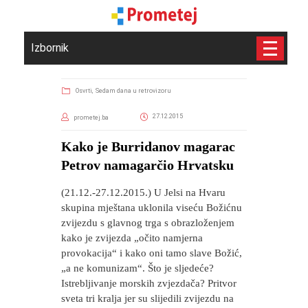
Izbornik
Osvrti,
Sedam dana u retrovizoru
27.12.2015
prometej.ba
Kako je Burridanov magarac
Petrov namagarčio Hrvatsku
(21.12.-27.12.2015.) U Jelsi na Hvaru
skupina mještana uklonila viseću Božićnu
zvijezdu s glavnog trga s obrazloženjem
kako je zvijezda „očito namjerna
provokacija“ i kako oni tamo slave Božić,
„a ne komunizam“. Što je sljedeće?
Istrebljivanje morskih zvjezdača? Pritvor
sveta tri kralja jer su slijedili zvijezdu na