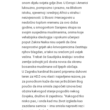
onom dijelu svijeta gdje žive. U Evropi i Americi
luksuzno, pompozno i prazno, na Bliskom
istoku, sjevernoj i srednjoj Africi u strahu i
neizvjesnosti. U Bosni i Hercegovini u
neobično toplom vremenu za ovo doba
godine, u smogovitom Sarajevu skupa sa
svojim susjedima muslimanima, onima koje
vehabijska ideologija i opskurni učenjaci
poput Zakira Naika nisu uvjerili da čine
neoprostivi grijeh ako krivovjernicima čestitaju
njihov blagdan, a takvi su srećom još uvijek
većina. Trebat će Saudijska Arabija i srodne
zemlje izdvojiti još dosta novca da okrenu
bosanske muslimane od lijepih običaja.
U Zagrebu kardinal Bozanić priprema duhovni
teren za HDZ-ovu vlast i najavljene rezove, pa
za ponoćkom kaže da nas je Božićem Bog
poučio da ima smisla započeti iznova bez
obzira kakvogod stanje pogodilo nekog
čovjeka, društvo ili zajednicu. "Kakogod tko
nisko pao, i onda kad mu život izgleda kao
zazidana samica – ima smisla napraviti rez i