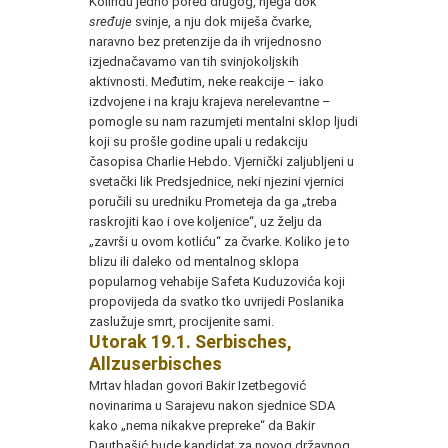
Kolindu jedno pored drugog, njega dok
sređuje
svinje, a nju dok miješa čvarke,
naravno bez pretenzije da ih vrijednosno
izjednačavamo van tih svinjokoljskih
aktivnosti. Međutim, neke reakcije – iako
izdvojene i na kraju krajeva nerelevantne –
pomogle su nam razumjeti mentalni sklop ljudi
koji su prošle godine upali u redakciju
časopisa Charlie Hebdo. Vjernički zaljubljeni u
svetački lik Predsjednice, neki njezini vjernici
poručili su uredniku Prometeja da ga „treba
raskrojiti kao i ove koljenice“, uz želju da
„završi u ovom kotliću“ za čvarke. Koliko je to
blizu ili daleko od mentalnog sklopa
popularnog vehabije Safeta Kuduzovića koji
propovijeda da svatko tko uvrijedi Poslanika
zaslužuje smrt, procijenite sami.
Utorak 19.1. Serbisches,
Allzuserbisches
Mrtav hladan govori Bakir Izetbegović
novinarima u Sarajevu nakon sjednice SDA
kako „nema nikakve prepreke“ da Bakir
Dautbašić bude kandidat za novog državnog