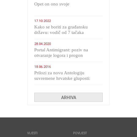
​Opet on ono svoje
17.10.2022
Kako se boriti za građansku
državu: vodič od 7 tačaka
28.04.2020
Portal Antimigrant: poziv na
otvaranje logora i progon
migranata poput bijesnih kerova
18.06.2016
Prilozi za novu Antologiju
suvremene hrvatske gluposti:
Kolinda i ekipa o navijačkim
huliganima
ARHIVA
VIJESTI
POVIJEST