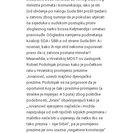
ministra prometa i komunikacija, iako je isti
(od uhićenja po nalogu Suda BiH prošli tjedan)
u zatvoru zbog sumnje da je pokušao utjecati
na svjedoke u sudskom postupku protiv
zloglasnog narko bossa Keljmendija i ometao
pravosuđe. Očigledna namjerna podmetanja
koaliciji SDA i SBB-a od strane Suda BiH. A i
novinari, kako ih nije stid nekome osporavati
pravo da iz zatvora postane ministar?
Meanwhile, u Hrvatskoj MOST-ov zastupnik
Robert Podolnjak priznao kako je početkom
rata u Hrvatskoj promijenio prezime
Jovanović, uzevši majčino djevojačko
prezime. Podolnjak se na prigovore da je
oportunist koji je čak i prezime promijenio (a
stranke je mijenjao 4-5 puta) zbog političke
podobnosti, „brani“ objašnjavajući kako je
„Jovanović vjerojatno najčešće i možda
najsrpskije od svih tipičnih srpskih prezimena i
malotko neće biti u uvjerenju da netko tko se
tako preziva – nije Srbin“, pa je promijenio
prezime jer ono izaziva „negativne konotacije“