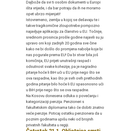
Dajbože da svi ti osobni dokumenti u Europi
išta vrijede, i da bar potraju da ih ne moramo
opet ubrzo mijenjati!
Istovremeno, zemlja u kojoj se dešavaju te i
takve tragikomične zloupotrebe pompozno
najavljuje aplikaciju za članstvo u EU. Točnije,
sredinom prosinca prošle godine najavili su ju
upravo oni koji zadnjih 20 godina sve čine
kako ne bi došlo do promjena nabolje koje bi
nas pogurale prema EU! Da bi stvar bila još
komičnija, EU prijeti unutrašnji raspad i
odsutnost svake kohezije, pa je nagradno
pitanje hoće li BiH ući u EU prije nego što se
ova raspadne, kao što je svih ovih prethodnih
godina pitanje bilo hoće li EU spasonosno ući
u BiH prije nego što se ova raspadne.
Na Kosovu donesena odluka o povećanju i
kategorizaciji penzija. Penzioneri s
fakultetskim diplomama tako će dobiti znatno
veće penzije. Poticaj ostatku penzionera da u
poznim godinama upišu neki od brojnih
privatnih fakulteta u regiji.
Četvrtak 21.1. Obljetnica smrti