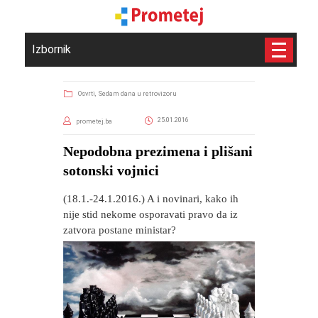
Izbornik
Osvrti,
Sedam dana u retrovizoru
25.01.2016
prometej.ba
Nepodobna prezimena i plišani
sotonski vojnici
(18.1.-24.1.2016.) A i novinari, kako ih
nije stid nekome osporavati pravo da iz
zatvora postane ministar?