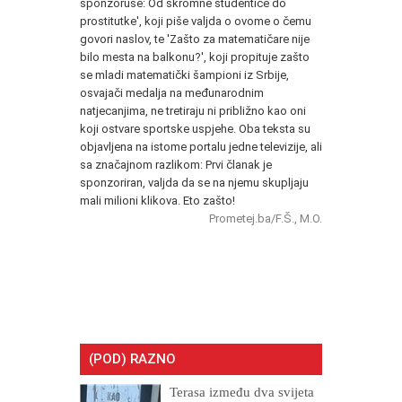
sponzoruše: Od skromne studentice do
prostitutke', koji piše valjda o ovome o čemu
govori naslov, te 'Zašto za matematičare nije
bilo mesta na balkonu?', koji propituje zašto
se mladi matematički šampioni iz Srbije,
osvajači medalja na međunarodnim
natjecanjima, ne tretiraju ni približno kao oni
koji ostvare sportske uspjehe. Oba teksta su
objavljena na istome portalu jedne televizije, ali
sa značajnom razlikom: Prvi članak je
sponzoriran, valjda da se na njemu skupljaju
mali milioni klikova. Eto zašto!
Prometej.ba/F.Š., M.O.
(POD) RAZNO
Terasa između dva svijeta