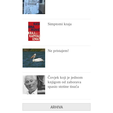
Simptomi kraja
Ne pristajem!
Čovjek koji je jednom
knjigom od zaborava
spasio stotine tisuća
drugih, prokletih i
uništenih
ARHIVA