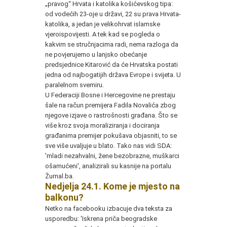
„pravog“ Hrvata i katolika košićevskog tipa:
od vodećih 23-oje u državi, 22 su prava Hrvata-
katolika, a jedan je velikohrvat islamske
vjeroispovijesti. A tek kad se pogleda o
kakvim se stručnjacima radi, nema razloga da
ne povjerujemo u lanjsko obećanje
predsjednice Kitarović da će Hrvatska postati
jedna od najbogatijih država Evrope i svijeta. U
paralelnom svemiru.
U Federaciji Bosne i Hercegovine ne prestaju
šale na račun premijera Fadila Novalića zbog
njegove izjave o rastrošnosti građana. Što se
više kroz svoja moraliziranja i dociranja
građanima premijer pokušava objasniti, to se
sve više uvaljuje u blato. Tako nas vidi SDA:
'mladi nezahvalni, žene bezobrazne, muškarci
ošamućeni', analizirali su kasnije na portalu
Žurnal.ba.
Nedjelja 24.1. Kome je mjesto na
balkonu?
Netko na facebooku izbacuje dva teksta za
usporedbu: 'Iskrena priča beogradske