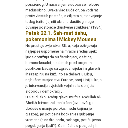
poraženog. U naše vrijeme uopće se ne bore
međusobno. Svaka vladajuća grupa vodi rat
protiv vlastitih pristaša, a cilj rata nije osvajanje
tuđeg teritorija, niti obrana vlastitog, nego
čuvanje postojeće društvene strukture.“ (1984.)
Petak 22.1. Šah-mat šahu,
pokemonima i Mickey Mouseu
Ne prestaju zvjerstva ISIL-a, koja oživljavaju
najljepše uspomene na mračni srednji vijek:
ljude optužuju da su čarobnjaci, vještice,
homoseksualci, a zatim ih pred brojnom
publikom bacaju sa zgrada, sijeku im glave ili
ih razapinju na križ. I to se dešava u Libiji,
najbližem susjedstvu Europe, onoj Libiji u kojoj
je intervencija svjetskih vojnih sila donijela
slobodu i demokraciju.
U Saudijskoj Arabiji glavni muftija Abdullah al-
Sheikh fetvom zabranio šah (svrstavši ga
doduše u manje poroke, među kojima je i
glazba), jer potiče na kockanje i gubljenje
vremena (a na što onda, pobogu, potiču javna
pogubljenja ljudi?). Osim šaha u posljednjih