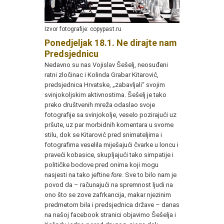
Izvor fotografije: copypast.ru
Ponedjeljak 18.1. Ne dirajte nam
Predsjednicu
Nedavno su nas Vojislav Šešelj, neosuđeni
ratni zločinac i Kolinda Grabar Kitarović,
predsjednica Hrvatske, „zabavljali“ svojim
svinjokoljskim aktivnostima. Šešelj je tako
preko društvenih mreža odaslao svoje
fotografije sa svinjokolje, veselo pozirajući uz
pršute, uz par morbidnih komentara u svome
stilu, dok se Kitarović pred snimateljima i
fotografima veselila miješajući čvarke u loncu i
praveći kobasice, skupljajući tako simpatije i
političke bodove pred onima koji mogu
nasjesti na tako jeftine
fore
. Sve to bilo nam je
povod da – računajući na spremnost ljudi na
ono što se zove zafrkancija, makar njezinim
predmetom bila i predsjednica države – danas
na našoj facebook stranici objavimo Šešelja i