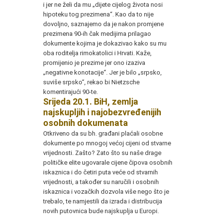
i jer ne želi da mu „dijete cijelog života nosi
hipoteku tog prezimena“. Kao da to nije
dovoljno, saznajemo da je nakon promjene
prezimena 90-ih čak medijima prilagao
dokumente kojima je dokazivao kako su mu
oba roditelja rimokatolici i Hrvati. Kaže,
promijenio je prezime jer ono izaziva
„negativne konotacije“. Jer je bilo „srpsko,
suviše srpsko“, rekao bi Nietzsche
komentirajući 90-te.
Srijeda 20.1. BiH, zemlja
najskupljih i najobezvređenijih
osobnih dokumenata
Otkriveno da su bh. građani plaćali osobne
dokumente po mnogoj većoj cijeni od stvarne
vrijednosti. Zašto? Zato što su naše drage
političke elite ugovarale cijene čipova osobnih
iskaznica i do četiri puta veće od stvarnih
vrijednosti, a također su naručili i osobnih
iskaznica i vozačkih dozvola više nego što je
trebalo, te namjestili da izrada i distribucija
novih putovnica bude najskuplja u Europi.