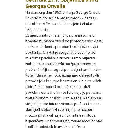
Georgea Orwella
Na današnji dan 1950. umro je George Orwell.
Povodom obljetnice, jedan njegov - danas u
BiH ali sve više i u ostatku svijeta itekako
aktualan - citat:
„Svijest o ratnom stanju, pa prema tome o
opasnosti, stvara privid da je predaja sve vlasti
u ruke male kaste prirodan i neizbježan uvjet
opstanka. (…) Rat je stoga, ako sudimo po
mjerilima pređašnjih ratova, samo prijevara.
Nalik je sukobu između mužjaka stanovitih
preživača čiji su rogovi postavljeni pod takvim
kutem da se ne mogu uzajamno ozlijediti. Ali
premda je lažan, nije besmislen. On guta višak
potrošnih dobara i pomaže da se održi
posebna duhovna atmosfera koja je potrebna
hijerarhijskom društvu. Rat je sada, kao što se
vidi, isključivo interna stvar. U prošlosti su se
vladajući slojevi svih zemalja, premda su
možda priznavali zajednički interes i stoga
ograničavali razornost rata, zaista međusobno
borili i pobjednik bi uvijek opljačkao