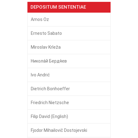
DEPOSITUM SENTENTIAE
Amos Oz
Ernesto Sabato
Miroslav Krleža
Никола́й Бердя́ев
Ivo Andrić
Dietrich Bonhoeffer
Friedrich Nietzsche
Filip David (English)
Fjodor Mihailovič Dostojevski