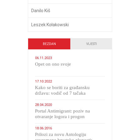
Danilo Kiš
Leszek Kołakowski
BEZDAN
VIJESTI
06.11.2023
​Opet on ono svoje
17.10.2022
Kako se boriti za građansku
državu: vodič od 7 tačaka
28.04.2020
Portal Antimigrant: poziv na
otvaranje logora i progon
migranata poput bijesnih kerova
18.06.2016
Prilozi za novu Antologiju