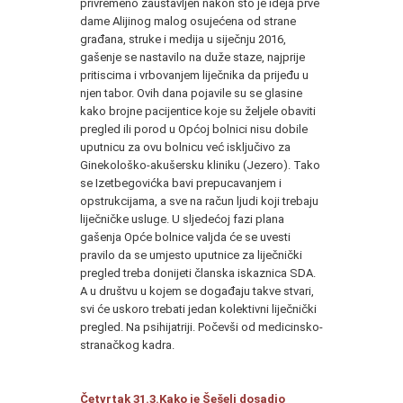
privremeno zaustavljen nakon što je ideja prve
dame Alijinog malog osujećena od strane
građana, struke i medija u siječnju 2016,
gašenje se nastavilo na duže staze, najprije
pritiscima i vrbovanjem liječnika da prijeđu u
njen tabor. Ovih dana pojavile su se glasine
kako brojne pacijentice koje su željele obaviti
pregled ili porod u Općoj bolnici nisu dobile
uputnicu za ovu bolnicu već isključivo za
Ginekološko-akušersku kliniku (Jezero). Tako
se Izetbegovićka bavi prepucavanjem i
opstrukcijama, a sve na račun ljudi koji trebaju
liječničke usluge. U sljedećoj fazi plana
gašenja Opće bolnice valjda će se uvesti
pravilo da se umjesto uputnice za liječnički
pregled treba donijeti članska iskaznica SDA.
A u društvu u kojem se događaju takve stvari,
svi će uskoro trebati jedan kolektivni liječnički
pregled. Na psihijatriji. Počevši od medicinsko-
stranačkog kadra.
Četvrtak 31.3.Kako je Šešelj dosadio