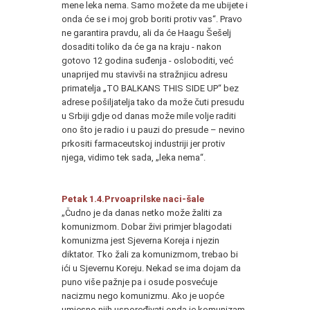
mene leka nema. Samo možete da me ubijete i
onda će se i moj grob boriti protiv vas“. Pravo
ne garantira pravdu, ali da će Haagu Šešelj
dosaditi toliko da će ga na kraju - nakon
gotovo 12 godina suđenja - osloboditi, već
unaprijed mu stavivši na stražnjicu adresu
primatelja „TO BALKANS THIS SIDE UP“ bez
adrese pošiljatelja tako da može čuti presudu
u Srbiji gdje od danas može mile volje raditi
ono što je radio i u pauzi do presude – nevino
prkositi farmaceutskoj industriji jer protiv
njega, vidimo tek sada, „leka nema“.
Petak 1.4.Prvoaprilske naci-šale
„Čudno je da danas netko može žaliti za
komunizmom. Dobar živi primjer blagodati
komunizma jest Sjeverna Koreja i njezin
diktator. Tko žali za komunizmom, trebao bi
ići u Sjevernu Koreju. Nekad se ima dojam da
puno više pažnje pa i osude posvećuje
nacizmu nego komunizmu. Ako je uopće
umjesno njih uspoređivati onda je komunizam