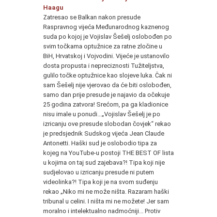
Haagu
Zatresao se Balkan nakon presude
Raspravnog vijeća Međunarodnog kaznenog
suda po kojoj je Vojislav Šešelj oslobođen po
svim točkama optužnice za ratne zločine u
BiH, Hrvatskoj i Vojvodini. Vijeće je ustanovilo
dosta propusta i nepreciznosti Tužiteljstva,
gulilo točke optužnice kao slojeve luka. Čak ni
sam Šešelj nije vjerovao da će biti oslobođen,
samo dan prije presude je najavio da očekuje
25 godina zatvora! Srećom, pa ga kladionice
nisu imale u ponudi...„Vojislav Šešelj je po
izricanju ove presude slobodan čovjek“ rekao
je predsjednik Sudskog vijeća Jean Claude
Antonetti. Haški sud je oslobodio tipa za
kojeg na YouTube-u postoji THE BEST OF lista
u kojima on taj sud zajebava?! Tipa koji nije
sudjelovao u izricanju presude ni putem
videolinka?! Tipa koji je na svom suđenju
rekao „Niko mi ne može ništa. Razaram haški
tribunal u celini. I ništa mi ne možete! Jer sam
moralno i intelektualno nadmoćniji... Protiv