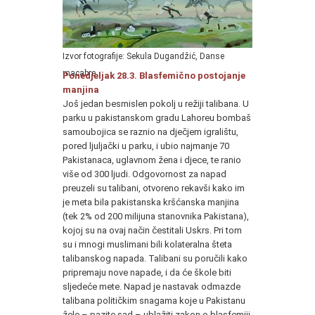
Izvor fotografije: Sekula Dugandžić, Danse
macabre
Ponedjeljak 28.3. Blasfemično postojanje
manjina
Još jedan besmislen pokolj u režiji talibana. U
parku u pakistanskom gradu Lahoreu bombaš
samoubojica se raznio na dječjem igralištu,
pored ljuljački u parku, i ubio najmanje 70
Pakistanaca, uglavnom žena i djece, te ranio
više od 300 ljudi. Odgovornost za napad
preuzeli su talibani, otvoreno rekavši kako im
je meta bila pakistanska kršćanska manjina
(tek 2% od 200 milijuna stanovnika Pakistana),
kojoj su na ovaj način čestitali Uskrs. Pri tom
su i mnogi muslimani bili kolateralna šteta
talibanskog napada. Talibani su poručili kako
pripremaju nove napade, i da će škole biti
sljedeće mete. Napad je nastavak odmazde
talibana političkim snagama koje u Pakistanu
žele – pazite sad – ublažiti zakon o blasfemiji,