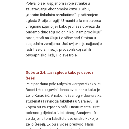
Pohvalio se i uspjehom svoje stranke u
zaustavljanju ekonomske krize u Srbiji,
„dobrim fiskalnim rezultatima“ i podizanjem
ugleda Srbije u regiji. U maniri alfa-mirotvorca
u regionu izjavio je i kako je „naša obveza da
budemo drugačiji od onih koji nam prodikuju“,
podsjetivši na Oluju i zločine nad Srbima u
susjednim zemljama. Još uvijek nije najjasnije
radi li se o amneziji, prvoaprilskoj šali ili
prvoaprilskoj laži, ili o sve troje.
Subota 2.4. …a izgleda kako je uspio i
Šešelj
Prije par dana piše Miljenko Jergović kako je u
Bosni i Hercegovini danas sve onako kako je
želio Karadžić. A nakon užasnog video-uratka
studenata Pravnoga fakulteta u Sarajevu– u
kojem su za zgodno našli i instrumentalizirati
bolesnog dječaka iz Istočnog Sarajeva - čini
se da je na tom fakultetu sve onako kako je
želio Šešelj. Ekipu s videa predvodi Haris