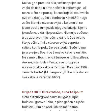
Kakva god presuda bila, već unaprijed se
znalo da nitko njome neće biti zadovoljan. Ali
ne zato što ne postoji kazna koja bi obuhvatila
sve ono što je učinio Radovan Karadžić, nego
zašto što nije stvoren svijet u kojemu bi se
jasno podrazumijevala njegova krivnja. Njemu
je suđeno, a da nije poražen. Njemu je suđeno,
a da zapravo i nije rečeno da je loše sve ono
što je učinio, i nije stvoren svijet suprotan
svijetu koji je pokušavao stvoriti. Suđeno mu
je, a sve je u Bosni baš onako kako je on htio.
Ne samo u Bosni: eno i Europe, eno Bruxellesa,
Ankare, Istanbula i Pariza, sve to izgleda
upravo onako kako je Radovan Karadžić 1992.
želio da bude.“ (M. Jergović „U Bosni je danas
sve kako je Karadžić htio“)
Srijeda 30.3. Direktorice, cura te ipsum
Sebija Izetbegović naumila ugasiti Opću
bolnicu i gotovo. Iako je plan gašenja Opće
bolnice „Prim.dr. Abdulah Nakaš“ samo