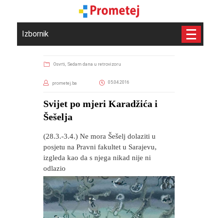
Izbornik
Osvrti,
Sedam dana u retrovizoru
05.04.2016
prometej.ba
Svijet po mjeri Karadžića i
Šešelja
(28.3.-3.4.) Ne mora Šešelj dolaziti u
posjetu na Pravni fakultet u Sarajevu,
izgleda kao da s njega nikad nije ni
odlazio