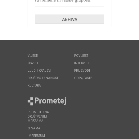
suvremene hrvatske gluposti:
Kolinda i ekipa o navijačkim
huliganima
ARHIVA
VIJESTI
POVIJEST
OSVRTI
INTERVJU
LJUDI I KRAJEVI
PRIJEVODI
DRUŠTVO I ZNANOST
COPY/PASTE
KULTURA
PROMETEJ NA
DRUŠTVENIM
MREŽAMA
O NAMA
IMPRESSUM