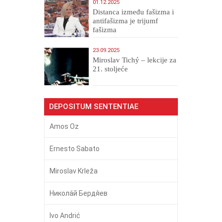
01.12.2025
Distanca između fašizma i
antifašizma je trijumf
fašizma
23.09.2025
Miroslav Tichý – lekcije za
21. stoljeće
DEPOSITUM SENTENTIAE
Amos Oz
Ernesto Sabato
Miroslav Krleža
Никола́й Бердя́ев
Ivo Andrić