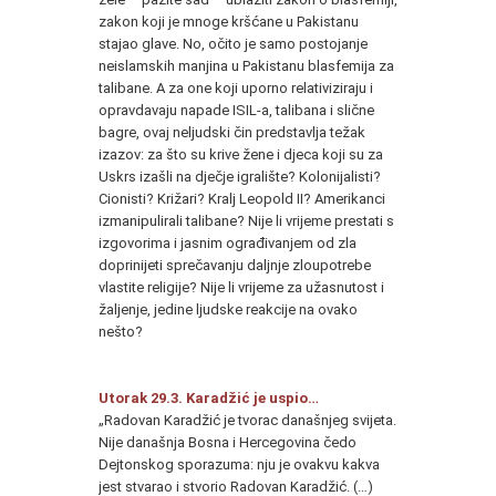
zakon koji je mnoge kršćane u Pakistanu
stajao glave. No, očito je samo postojanje
neislamskih manjina u Pakistanu blasfemija za
talibane. A za one koji uporno relativiziraju i
opravdavaju napade ISIL-a, talibana i slične
bagre, ovaj neljudski čin predstavlja težak
izazov: za što su krive žene i djeca koji su za
Uskrs izašli na dječje igralište? Kolonijalisti?
Cionisti? Križari? Kralj Leopold II? Amerikanci
izmanipulirali talibane? Nije li vrijeme prestati s
izgovorima i jasnim ograđivanjem od zla
doprinijeti sprečavanju daljnje zloupotrebe
vlastite religije? Nije li vrijeme za užasnutost i
žaljenje, jedine ljudske reakcije na ovako
nešto?
Utorak 29.3. Karadžić je uspio…
„Radovan Karadžić je tvorac današnjeg svijeta.
Nije današnja Bosna i Hercegovina čedo
Dejtonskog sporazuma: nju je ovakvu kakva
jest stvarao i stvorio Radovan Karadžić. (…)