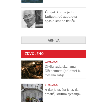
Čovjek koji je jednom
knjigom od zaborava
spasio stotine tisuća
drugih, prokletih i
uništenih
ARHIVA
IZDVOJENO
02.08.2026
Divlja rudarska jama
Džehennem (odlomci iz
romana Jahja
Veličanstveni)
31.07.2026
A tko je ta, šta je ta, da
prostiš, kultura sjećanja?