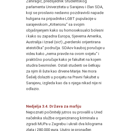
Zahiragić, predsjednik Studentskog
parlamenta Univerziteta u Sarajevu i član SDA,
koji se proslavio nedavno pozdravivši napade
huligana na pripadnike LGBT pupulacije u
sarajevskom „Kriterionu“ sa svojim
objašnjenjem kako su homoseksualci bolesni
i kako su zapadna Europa, Sjeverna Amerika,
Australija i Izrael (sic!) „perderski orijentirana
ateistička“ područja. SDAov kauboj poručuje u
videu kako „nema pravde na ovom svijetu“ i
praktično poručuje kako je fakultet na kojem
studira besmislen. Ostali studenti se šetkaju
za njim ili šute kao drvene Marije. Ne mora
Šešelj dolaziti u posjetu na Pravni fakultet u
Sarajevu, izgleda kao da s njega nikad nije ni
odlazio.
Nedjelja 3.4. Država za mafiju
Nepoznati počinitelji jutros su provalili u Ured
načelnika službe organiziranog kriminala u
zgradi MUPa u Zagrebu i ukrali dva kilograma
zlata i 280.000 eura. Ujutro je pronađen