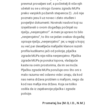
prevrnut provaljeni sef, a počinitelj ili više njih
ušetali su se u strogo čuvanu zgradu MUPa
preko vanjskih požarnih stepenica (!). Još nije
poznato jesu li uz novac i zlato otuđeni i
povjerljivi dokumenti. Novinski naslovi koji su
izvještavali o ovom događaju počinjali su
riječju „nevjerojatno!“. A meni je upravo to bilo
„nevjerojatno“, to što se jedan ovakav događaj
opisuje riječju „nevjerojatno“: jer, u regiji u kojoj
su već par desetljeća mafijaški klanovi raznih
profila kudikamo jači od policije, pljačka
zgrade MUPa nije ništa nevjerojatno. Pljačka
zgrade MUPa je poruka lopova, vladajuće
kaste na ovim prostorima, da im se može.
Pljačka zgrade MUPa poručuje ono što oni s
malo razuma već odavno vide i znaju, da kod
nas nema država problem s mafijom, nego da
kod nas mafija ima državu. Koja se toliko
osilila da iz zajebancije pljačka i zgrade
policije.
Prometej.ba (M.O, I.D., N.M.)