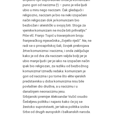
puno gori od nacizma (!) – puno je više ljudi
ubio u miru nego nacizam. Čak gledajući i
religiozno, nacizam je bio na neki izopačeni
način religiozan dok je komunizam bio
bezbožan i ateistički u svojoj biti. Stoga za
vjernike komunizam ne može biti prihvatljiv.“
Piše vlč. Franjo Topić u travanjskom broju
franjevačkog mjesečnika „Svjetlo riječi“. Ne, ne
radi se o prvoaprilskoj šali, čovjek prebrojava
žrtve komunizma i nacizma, i onda zaključuje
kako je od dva zla nacizam valjda bolji jer je
ubio manje ljudi i jer je iako na izopačen način
ipak bio religiozan, za razliku od bezbožnog
komunizma! Između redaka: komunizam je
gori od nacizma i po tome što elite vjerskih
predstavnika u doba komunizma nisu bile
povlašten dio društva, a u nacizmu i u
današnjem neonacizmu jesu.
Srbijanski premijer Aleksandar Vučić osudio
Šešeljevu politiku i najavio kako će joj se
žestoko suprotstaviti, jer takva politika izolira
Srbe od drugih europskih i balkanskih naroda.