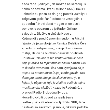
sada rade ujedinjeni, da možda ne sarađuju s
narko bosovima i kradu milione KM?), Bakir i
Fahrudin su jedan za drugog postali „ozbiljni i
odgovorni političari“, odnosno „energični i
sposobni“. Novi obrat mogao bi se desiti
ponovo, s obzirom da je Radončić kao
svjedok tužilaštva u slučaju Nasera
Keljmendija pred Osnovnim sudom u Prištini
izjavio da je za ubojstvo Ramiza Delalića Ćele
apsolutno odgovorna „bošnjačka državna
mafija, da on ne bi otkrio desetak političkih
ubistava“.
"Delalić je bio kontroverzna ličnost
koja je radila za tajnu muslimansku službu. Bio
je duboko involviran i čak sam izjavljivao da je
ubijao za predsednika (Alija) Izetbegovića. Dva
dana pre smrti dao je ekskluzivni intervju u
kojem je objasnio koje je zločine počinila tajna
muslimanska služba"
, kazao je Radončić, a
prenosi Radio Slobodna Evropa.
Hoće li ovo biti povod za razilaženje
Izetbegovića i Radončića, tj. SDA i SBB, ili će
nastaviti sa savezom: jasno je, nikakve politike