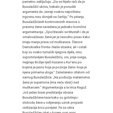
pametno zaključuju: „Da se htjelo reći da je
Busuladžić ukrivu, trebalo je ponuditi
argumente da Jevreji ovakvu nepoštenu
trgovinu nisu donijeli na čaršiju.“ Po pitanju
Busuladžićevih kontroverznih stavova o
pravima žene navedena je jednako komična
argumentacija: „Spočitavalo se Mustafi i da je
omalovažavao žene jer je navodno pisao kako
imaju manja prava od muškaraca. Članovi
Demokratke fronte i Naše stranke, ali i ostali
koji su ovako tumačili njegova djela, nisu
suprotstavljeni Busuladžiću, oni, prije svega,
negiraju Božije riječi kazane u Kur'anu
po
kojima je jasno koja je pozicija žene i koja je
njena primarna uloga.“ Zašećereno citatom od
samog Busuladžića: „Na području materinstva
žena je superiorna (ima veću vlast) nad
muškarcem.“ Argumentacija a la Ivica Raguž.
Još jedan biser predstavlja obrana
Busuladžićeve teze kako su golotinja i
sloboda žene u odijevanju uzrok propasti
civilizacija kroz povijest. Pa se citira
Busuladžićev citat u kojem ovaj vrsni