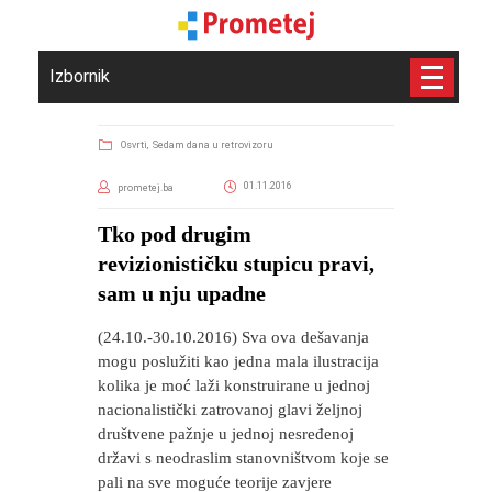
Izbornik
Osvrti,
Sedam dana u retrovizoru
01.11.2016
prometej.ba
Tko pod drugim
revizionističku stupicu pravi,
sam u nju upadne
(24.10.-30.10.2016) Sva ova dešavanja
mogu poslužiti kao jedna mala ilustracija
kolika je moć laži konstruirane u jednoj
nacionalistički zatrovanoj glavi željnoj
društvene pažnje u jednoj nesređenoj
državi s neodraslim stanovništvom koje se
pali na sve moguće teorije zavjere