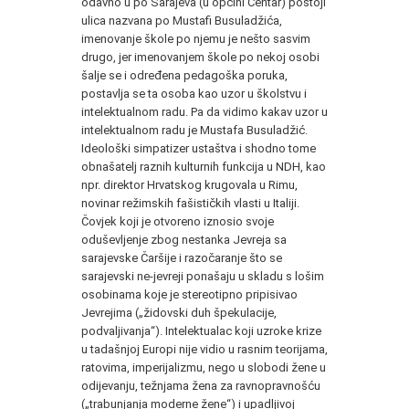
odavno u po Sarajeva (u općini Centar) postoji
ulica nazvana po Mustafi Busuladžića,
imenovanje škole po njemu je nešto sasvim
drugo, jer imenovanjem škole po nekoj osobi
šalje se i određena pedagoška poruka,
postavlja se ta osoba kao uzor u školstvu i
intelektualnom radu. Pa da vidimo kakav uzor u
intelektualnom radu je Mustafa Busuladžić.
Ideološki simpatizer ustaštva i shodno tome
obnašatelj raznih kulturnih funkcija u NDH, kao
npr. direktor Hrvatskog krugovala u Rimu,
novinar režimskih fašističkih vlasti u Italiji.
Čovjek koji je otvoreno iznosio svoje
oduševljenje zbog nestanka Jevreja sa
sarajevske Čaršije i razočaranje što se
sarajevski ne-jevreji ponašaju u skladu s lošim
osobinama koje je stereotipno pripisivao
Jevrejima („židovski duh špekulacije,
podvaljivanja“). Intelektualac koji uzroke krize
u tadašnjoj Europi nije vidio u rasnim teorijama,
ratovima, imperijalizmu, nego u slobodi žene u
odijevanju, težnjama žena za ravnopravnošću
(„trabunjanja moderne žene“) i upadljivoj