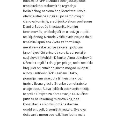
tobože, iz NPP-a izbacili bošnjačke pisce i
time direktno atakovali na izgradnju
bošnjačkog nacionalnog identiteta. Svoje
otrovne strelice sipali su po samo dvojici
članova komisije, srednjoškolskom profesoru
Damiru Šabotiću i nastavniku Namiru
Ibrahimoviću, pridodajući im u reviziju uopće
neuključenog Nenada Veličkovića (valjda da bi
time bila ispunjena kvota za formiranje
nekakve vlaške teorije zavjere), potpuno
ignorirajući činjenicu da su u izradi revizije
sudjelovali i Muhidin Džanko, Alma Jakubović,
Dženita Hrnjičić i drugi jer, jebiga, ne bi se toliki
broj ljudi orijentalnog imena mogao uklopiti u
njihovu antibošnjačku zavjeru. I tako,
ponavljanjem više puta tih neistina kroz
(ne)službena glasila Stranke demokratske
akcije poput Stava i sličnih opskurnih medija
te preko Savjeta za obrazovanje SDA učine
pritisak na resornog ministra koji, bez
konzultacija s komisijom i nastavnim
osobljem, odluči poništiti reviziju. Sva ova
dešavanja mogu poslužiti kao jedna mala