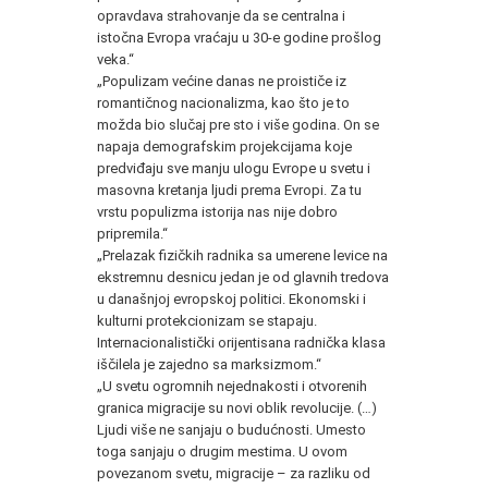
opravdava strahovanje da se centralna i
istočna Evropa vraćaju u 30-e godine prošlog
veka.“
„Populizam većine danas ne proističe iz
romantičnog nacionalizma, kao što je to
možda bio slučaj pre sto i više godina. On se
napaja demografskim projekcijama koje
predviđaju sve manju ulogu Evrope u svetu i
masovna kretanja ljudi prema Evropi. Za tu
vrstu populizma istorija nas nije dobro
pripremila.“
„Prelazak fizičkih radnika sa umerene levice na
ekstremnu desnicu jedan je od glavnih tredova
u današnjoj evropskoj politici. Ekonomski i
kulturni protekcionizam se stapaju.
Internacionalistički orijentisana radnička klasa
iščilela je zajedno sa marksizmom.“
„U svetu ogromnih nejednakosti i otvorenih
granica migracije su novi oblik revolucije. (…)
Ljudi više ne sanjaju o budućnosti. Umesto
toga sanjaju o drugim mestima. U ovom
povezanom svetu, migracije – za razliku od