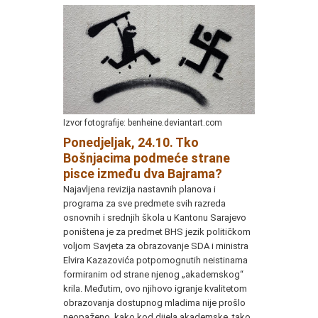
Izvor fotografije: benheine.deviantart.com
Ponedjeljak, 24.10. Tko
Bošnjacima podmeće strane
pisce između dva Bajrama?
Najavljena revizija nastavnih planova i
programa za sve predmete svih razreda
osnovnih i srednjih škola u Kantonu Sarajevo
poništena je za predmet BHS jezik političkom
voljom Savjeta za obrazovanje SDA i ministra
Elvira Kazazovića potpomognutih neistinama
formiranim od strane njenog „akademskog“
krila. Međutim, ovo njihovo igranje kvalitetom
obrazovanja dostupnog mladima nije prošlo
neopaženo, kako kod dijela akademske, tako