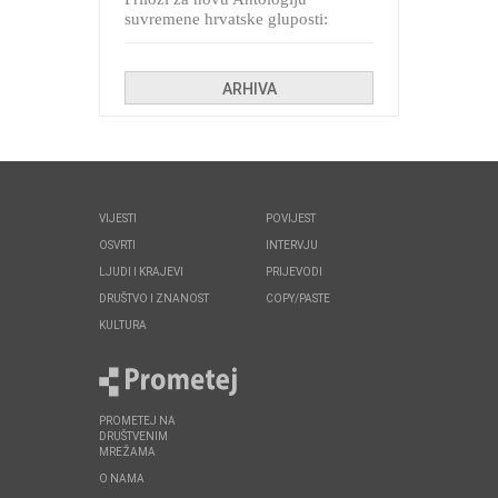
suvremene hrvatske gluposti:
Kolinda i ekipa o navijačkim
huliganima
ARHIVA
VIJESTI
POVIJEST
OSVRTI
INTERVJU
LJUDI I KRAJEVI
PRIJEVODI
DRUŠTVO I ZNANOST
COPY/PASTE
KULTURA
PROMETEJ NA
DRUŠTVENIM
MREŽAMA
O NAMA