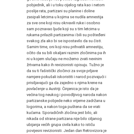
pobjednik, ali i u toku cijelog rata kao i netom
poslije rata, partizani su planine i doline
zasipali letcima u kojima se nudila amnestija
za sve one koji nisu okrvavili ruke i osobno
sam poznavao ljude koji su s tim letcima u
rukama prilazili partizanima i bili su pošteđeni
svakog zla ako bi se ispostavilo da su
čisti
.
Samim time, oni koji nisu prihvatili amnestiju,
očito da su bili okaljani raznim zločinima pa ih
ni u kojem slučaju ne možemo zvati nevinim
žrtvama kako ih revizionisti opisuju. Tužno je
da su ti fašistički zločinci za svoje prljave
namjere pokušali iskoristiti i narod pozivajući i
prisiljavajući ga da zajedno s njima krene na
povlačenje
u Austriji. Činjenica je isto da je
većina tog neukog i povodljivog naroda nakon
partizanske pobjede neko vrijeme zadržana u
logorima, a nakon toga puštena da se vrati
kućama. Sporadičnih zločina jest bilo, ali
nikada od strane partizana nije bilo ciljanog
ubijanja većih grupa civila kako to ističu
povijesni revizionisti. Jedan dan Retrovizora je