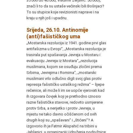
35.000 do 40.000, Vladimir Žerjavić: 50.000),
znači li to da su ustaše većinski bili Bošnjaci?
To su stupice koje revizionisti naprave i na
kraju u njih još i upadnu.
Srijeda, 26.10. Antinomije
(anti)fašističkog uma
„Mostarska rezolucija iz 1941. godine prvi glas
antifašizma u Evropi“, „Mostarska rezolucija je
trasirala put spašavanja Jevreja u Mostaru i
evakuaciju Jevreja iz Mostara“,„rezolucija
muslimana, kojom se osuđuju zločini prema
Srbima, Jevrejima i Romima“, „mostarski
muslimani vrlo odlučno digli svoj glas protiv
represija fašističko ustaškog režima“ – lijepe
rečenice, ali može li im se uopće vjerovati kad
ih izgovara čovjek koji je prethodno iznosio
razne fašističke stavove, redovito usmjerene
protiv Srba, a nerijetko i protiv Jevreja, u
mjestu ne tako davno očišćenom od svih
drugih koji su „spašavani“ i „štićeni“? A
izgovorio ih je Fatmir Alispahić na tribini u
Jablanici, u organizaciji Udruženja podružnice