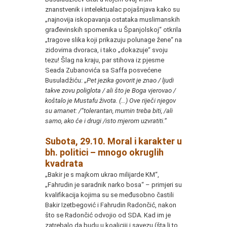
znanstvenik i intelektualac pojašnjava kako su
„najnovija iskopavanja ostataka muslimanskih
građevinskih spomenika u Španjolskoj“ otkrila
„tragove slika koji prikazuju polunage žene“ na
zidovima dvoraca, i tako „dokazuje“ svoju
tezu! Šlag na kraju, par stihova iz pjesme
Seada Zubanovića sa Saffa posvećene
Busuladžiću: „
Pet jezika govorit je znao / ljudi
takve zovu poliglota / ali što je Boga vjerovao /
koštalo je Mustafu života. (…) Ove riječi njegov
su amanet: /“tolerantan, mumin treba biti, /ali
samo, ako će i drugi /isto mjerom uzvratiti.“
Subota, 29.10. Moral i karakter u
bh. politici – mnogo okruglih
kvadrata
„Bakir je s majkom ukrao milijarde KM“,
„Fahrudin je saradnik narko bosa“ – primjeri su
kvalifikacija kojima su se međusobno častili
Bakir Izetbegović i Fahrudin Radončić, nakon
što se Radončić odvojio od SDA. Kad im je
zatrebalo da budu u koaliciji i savezu (šta li to