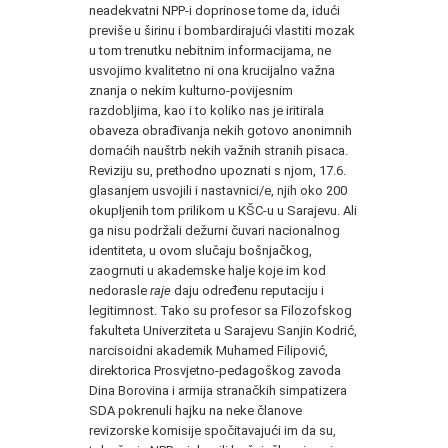
neadekvatni NPP-i doprinose tome da, idući
previše u širinu i bombardirajući vlastiti mozak
u tom trenutku nebitnim informacijama, ne
usvojimo kvalitetno ni ona krucijalno važna
znanja o nekim kulturno-povijesnim
razdobljima, kao i to koliko nas je iritirala
obaveza obrađivanja nekih gotovo anonimnih
domaćih nauštrb nekih važnih stranih pisaca.
Reviziju su, prethodno upoznati s njom, 17.6.
glasanjem usvojili i nastavnici/e, njih oko 200
okupljenih tom prilikom u KŠC-u u Sarajevu. Ali
ga nisu podržali dežurni čuvari nacionalnog
identiteta, u ovom slučaju bošnjačkog,
zaogrnuti u akademske halje koje im kod
nedorasle
raje
daju određenu reputaciju i
legitimnost. Tako su profesor sa Filozofskog
fakulteta Univerziteta u Sarajevu Sanjin Kodrić,
narcisoidni akademik Muhamed Filipović,
direktorica Prosvjetno-pedagoškog zavoda
Dina Borovina i armija stranačkih simpatizera
SDA pokrenuli hajku na neke članove
revizorske komisije spočitavajući im da su,