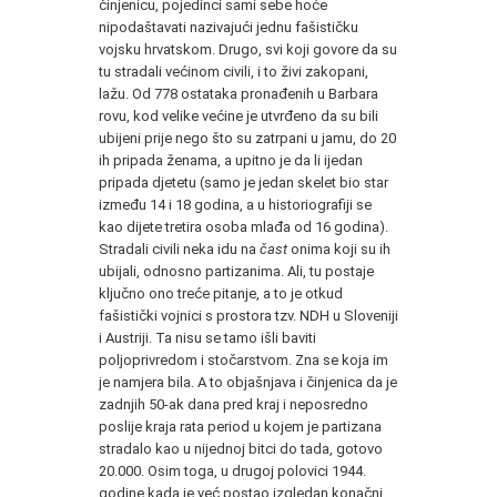
činjenicu, pojedinci sami sebe hoće
nipodaštavati nazivajući jednu fašističku
vojsku hrvatskom. Drugo, svi koji govore da su
tu stradali većinom civili, i to živi zakopani,
lažu. Od 778 ostataka pronađenih u Barbara
rovu, kod velike većine je utvrđeno da su bili
ubijeni prije nego što su zatrpani u jamu, do 20
ih pripada ženama, a upitno je da li ijedan
pripada djetetu (samo je jedan skelet bio star
između 14 i 18 godina, a u historiografiji se
kao dijete tretira osoba mlađa od 16 godina).
Stradali civili neka idu na
čast
onima koji su ih
ubijali, odnosno partizanima. Ali, tu postaje
ključno ono treće pitanje, a to je otkud
fašistički vojnici s prostora tzv. NDH u Sloveniji
i Austriji. Ta nisu se tamo išli baviti
poljoprivredom i stočarstvom. Zna se koja im
je namjera bila. A to objašnjava i činjenica da je
zadnjih 50-ak dana pred kraj i neposredno
poslije kraja rata period u kojem je partizana
stradalo kao u nijednoj bitci do tada, gotovo
20.000. Osim toga, u drugoj polovici 1944.
godine kada je već postao izgledan konačni