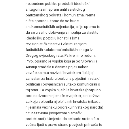
neupućene publike produbili ideološki
antagonizam spram antifašističkog
partizanskog pokreta i komunizma. Nema
ništa sporno u tome da se bude
antikomunističkih orijentacija, ali je sporno to
da se u svrhu dobivanja simpatija za vlastitu
ideološku poziciju koristi lažima
revizionističke naravi i viktimizacijom
fašističkih kolaboracionističkih snaga iz
Drugog svjetskog rata. Pa krenimo redom.
Prvo, opasno je vojsku koja je po Sloveniji i
Austriji stradala u danima prije i nakon
završetka rata nazivati hrvatskom i biti joj
zahvalan za hrabru borbu, a pojedini hrvatski
političari i povjesničari su tako komunicirali o
toj temi. Ta vojska nije bila hrvatska (potpuno
pod nadzorom njemačke vojske), a ni država
za koju se borila nije bila niti hrvatska (nikada
nije imala većinsku podršku hrvatskog naroda)
niti nezavisna (svojevrsni njemački
protektorat). Umjesto da se bude sretno što
većina ljudi s prave strane povijesti prihvaća tu