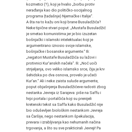
kozmetici (?), koji je hvalio „borbu protiv
nerađanja kao dio političko-socijalnog
programa (tadašnje) Njemačke i Italije“.
A šta na to kažu oni koji brane Busuladžića?
Neke tipične stvari poput: „Mustafa Busuladžić
je smetao komunistima jer je bio izuzetan
bošnjački i islamski intelektualac koji je
argumentirano iznosio svoje islamske,
bošnjačke i bosanske argumente.“ Ili:
„negatori Mustafe Busuladžića su lažovi i
protivnici Kur'anskih načela“. Ili: „Noć uoči
strijeljanja, ovo veliko islamsko srce, čija je krv
šehidska po dva osnova, provelo je učeći
Kur'an.“ Ali i neke zaista sulude argumente,
poput objašnjenja Busuladžićeve radosti zbog
nestanka Jevreja iz Sarajeva: piše na Saffu i
hrpi portala i portalčića koji su prenijeli
kretenski tekst sa Saffa kako Busuladžić nije
bio oduševljen biološkim nestankom Jevreja
sa Čaršije, nego nestankom špekulacija,
prevara i izrabljivanja kao nehumanih načina
trgovanja, a što su sve prakticirali Jevreji! Pa