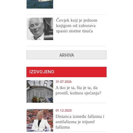
Čovjek koji je jednom
knjigom od zaborava
spasio stotine tisuća
drugih, prokletih i
uništenih
ARHIVA
IZDVOJENO
31.07.2026
A tko je ta, šta je ta, da
prostiš, kultura sjećanja?
01.12.2025
Distanca između fašizma i
antifašizma je trijumf
fašizma