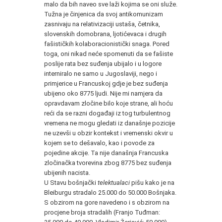
malo da bih naveo sve laži kojima se oni služe.
Tužna je činjenica da svoj antikomunizam
zasnivaju na relativizaciji ustaša, četnika,
slovenskih domobrana, ljotićevaca i drugih
fašističkih kolaboracionistički snaga. Pored
toga, oni nikad neće spomenuti da se fašiste
poslije rata bez suđenja ubijalo i u logore
interniralo ne samo u Jugoslaviji, nego i
primjerice u Francuskoj gdje je bez suđenja
ubijeno oko 8775 ljudi. Nije mi namjera da
opravdavam zločine bilo koje strane, ali hoću
reći da se razni događaji iz tog turbulentnog
vremena ne mogu gledati iz današnje pozicije
ne uzevši u obzir kontekst i vremenski okvir u
kojem se to dešavalo, kao i povode za
pojedine akcije. Ta nije današnja Francuska
zločinačka tvorevina zbog 8775 bez suđenja
ubijenih nacista.
U Stavu bošnjački
telektualaci
pišu kako je na
Bleiburgu stradalo 25.000 do 50.000 Bošnjaka.
S obzirom na gore navedeno i s obzirom na
procjene broja stradalih (Franjo Tuđman: