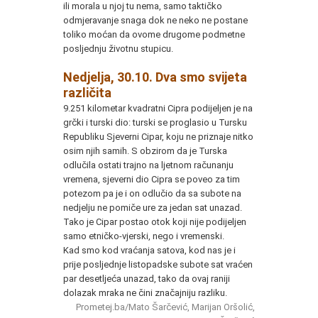
ili morala u njoj tu nema, samo taktičko
odmjeravanje snaga dok ne neko ne postane
toliko moćan da ovome drugome podmetne
posljednju životnu stupicu.
Nedjelja, 30.10. Dva smo svijeta
različita
9.251 kilometar kvadratni Cipra podijeljen je na
grčki i turski dio: turski se proglasio u Tursku
Republiku Sjeverni Cipar, koju ne priznaje nitko
osim njih samih. S obzirom da je Turska
odlučila ostati trajno na ljetnom računanju
vremena, sjeverni dio Cipra se poveo za tim
potezom pa je i on odlučio da sa subote na
nedjelju ne pomiče ure za jedan sat unazad.
Tako je Cipar postao otok koji nije podijeljen
samo etničko-vjerski, nego i vremenski.
Kad smo kod vraćanja satova, kod nas je i
prije posljednje listopadske subote sat vraćen
par desetljeća unazad, tako da ovaj raniji
dolazak mraka ne čini značajniju razliku.
Prometej.ba/Mato Šarčević, Marijan Oršolić,