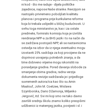
ni kod - što me raduje - dijela političke
zajednice, napose Naše stranke. Revizijom se
nastojalo privremeno poboljšati kvalitetu
planova i programa prije kurikularne reforme
koja bi trebala uslijediti u bližoj budućnosti. U
svrhu toga ministarstvo je, kao i za ostale
predmete, formiralo komisiju koja je izvršila
revidiranje NPP-a za BHS jezik i to na način da
se zadržava postojeći NPP, ali se nastavnicima
ostavlja na izbor da iz njega eventualno mogu
izostaviti 25% sadržaja za koji procijene da ne
doprinosi usvajanju potrebnih znanja, a da
time dobiveno vrijeme mogu iskoristiti na
ponavljanje gradiva. Pored davanja slobode za
smanjenje obima gradiva, radna verzija
dokumenta revizije sadržavala je i prijedloge
suvremenih autora/ica kao što su Amin
Maalouf, John M. Coetzee, Wislawa
Szymborska, Dario Džamonja, Miljenko
Jergović, itd. Svi mi koji smo ne tako davno
završili srednju školu znamo koliko preopširni
udžbenici iz maternjeg jezika, povijesti i sl. i