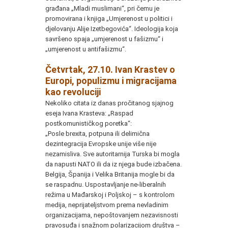
građana „Mladi muslimani“, pri čemu je
promovirana i knjiga „Umjerenost u politici i
djelovanju Alije Izetbegovića“. Ideologija koja
savršeno spaja „umjerenost u fašizmu“ i
„umjerenost u antifašizmu“.
Četvrtak, 27.10. Ivan Krastev o
Europi, populizmu i migracijama
kao revoluciji
Nekoliko citata iz danas pročitanog sjajnog
eseja Ivana Krasteva: „Raspad
postkomunističkog poretka“:
„Posle brexita, potpuna ili delimična
dezintegracija Evropske unije više nije
nezamisliva. Sve autoritarnija Turska bi mogla
da napusti NATO ili da iz njega bude izbačena.
Belgija, Španija i Velika Britanija mogle bi da
se raspadnu. Uspostavljanje ne-liberalnih
režima u Mađarskoj i Poljskoj – s kontrolom
medija, neprijateljstvom prema nevladinim
organizacijama, nepoštovanjem nezavisnosti
pravosuđa i snažnom polarizacijom društva –