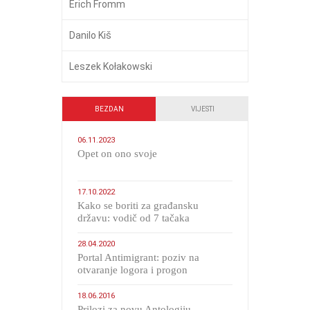
Erich Fromm
Danilo Kiš
Leszek Kołakowski
BEZDAN
VIJESTI
06.11.2023
​Opet on ono svoje
17.10.2022
Kako se boriti za građansku
državu: vodič od 7 tačaka
28.04.2020
Portal Antimigrant: poziv na
otvaranje logora i progon
migranata poput bijesnih kerova
18.06.2016
Prilozi za novu Antologiju