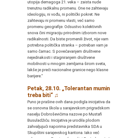
utopija demagoga 21. veka – zaista nude
trenutnu radikalnu promenu. One ne zahtevaju
ideologiju, ni vođu, ni politički pokret. Ne
zahtevaju ni promenu vlasti, već samo
promenu geografije. Odsustvo kolektivnih
snova čini migraciju prirodnim izborom nove
radikalnosti. Da biste promenili život, nije vam
potrebna politička stranka – potreban vam je
samo čamac. S povećavanjem društvene
nejednakosti i stagniranjem društvene
mobilnosti u mnogim zemljama širom sveta,
lakše je preći nacionalne granice nego klasne
barijere.“
Petak, 28.10. „Tolerantan mumin
treba biti“
♫
Puno je prašine ovih dana podigla inicijativa da
se osnovna škola u sarajevskom prigradskom
naselju Dobroševićima nazove po Mustafi
Busuladžiću. Inicijativa je urodila plodom
zahvaljujući naporima predstavnika SDA u
Skupštini sarajevskog kantona. Iako već