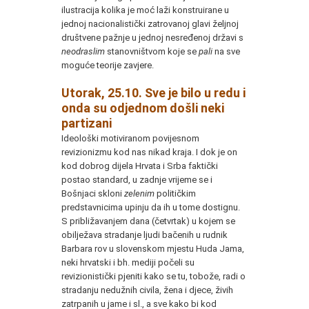
ilustracija kolika je moć laži konstruirane u
jednoj nacionalistički zatrovanoj glavi željnoj
društvene pažnje u jednoj nesređenoj državi s
neodraslim
stanovništvom koje se
pali
na sve
moguće teorije zavjere.
Utorak, 25.10. Sve je bilo u redu i
onda su odjednom došli neki
partizani
Ideološki motiviranom povijesnom
revizionizmu kod nas nikad kraja. I dok je on
kod dobrog dijela Hrvata i Srba faktički
postao standard, u zadnje vrijeme se i
Bošnjaci skloni
zelenim
političkim
predstavnicima upinju da ih u tome dostignu.
S približavanjem dana (četvrtak) u kojem se
obilježava stradanje ljudi bačenih u rudnik
Barbara rov u slovenskom mjestu Huda Jama,
neki hrvatski i bh. mediji počeli su
revizionistički pjeniti kako se tu, tobože, radi o
stradanju nedužnih civila, žena i djece, živih
zatrpanih u jame i sl., a sve kako bi kod