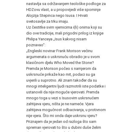
nastavlja sa održavanjem teološke podloge za
HDZovu vlast, a u propovijedi više spominje
Alojzija Stepinca nego Isusa. I Hrvati
svetosavlje za trku imaju.
Uz čestitke svim vjernicima i(li) onima koji su
dio ove tradicije, mali prigodni prilog iz knjige
Philipa Yanceya „Isus kakvog nisam
poznavao“:
„Engleski novinar Frank Morison većinu
argumenata o uskrsnuću obradio je u svom
klasičnom djelu Who Moved the Stone?
Premda je Morison počeo s namjerom da
uskrsnuće prikaže kao mit, podaci su ga
uvjerili u suprotno. Ali znam također da su
mnogi inteligentni ljudi razmotrili iste podatke i
ustanovili da nije moguće vjerovati. Premda
mnogo toga u vezi s Isusovim uskrsnućem
zahtijeva vjeru, ništa je ne nameće. Vjera
zahtijeva mogućnost odbacivanja, u protivnom
nije vjera. Što mi onda daje uskrsnu vjeru?
Priznajem da je jedan od razloga što sam
spreman vjerovati to što u dubini duše želim