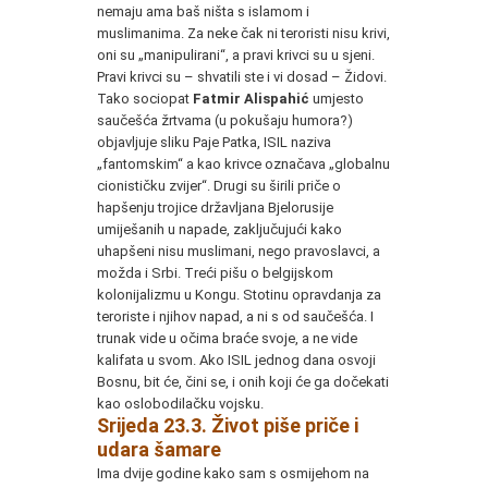
nemaju ama baš ništa s islamom i
muslimanima. Za neke čak ni teroristi nisu krivi,
oni su „manipulirani“, a pravi krivci su u sjeni.
Pravi krivci su – shvatili ste i vi dosad – Židovi.
Tako sociopat
Fatmir Alispahić
umjesto
saučešća žrtvama (u pokušaju humora?)
objavljuje sliku Paje Patka, ISIL naziva
„fantomskim“ a kao krivce označava „globalnu
cionističku zvijer“. Drugi su širili priče o
hapšenju trojice državljana Bjelorusije
umiješanih u napade, zaključujući kako
uhapšeni nisu muslimani, nego pravoslavci, a
možda i Srbi. Treći pišu o belgijskom
kolonijalizmu u Kongu. Stotinu opravdanja za
teroriste i njihov napad, a ni s od saučešća. I
trunak vide u očima braće svoje, a ne vide
kalifata u svom. Ako ISIL jednog dana osvoji
Bosnu, bit će, čini se, i onih koji će ga dočekati
kao oslobodilačku vojsku.
Srijeda 23.3. Život piše priče i
udara šamare
Ima dvije godine kako sam s osmijehom na