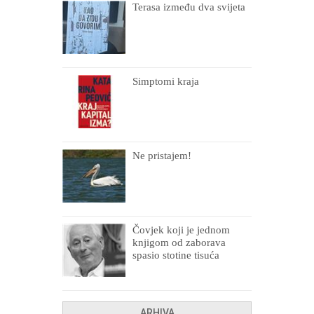
Terasa između dva svijeta
Simptomi kraja
Ne pristajem!
Čovjek koji je jednom
knjigom od zaborava
spasio stotine tisuća
drugih, prokletih i
uništenih
ARHIVA