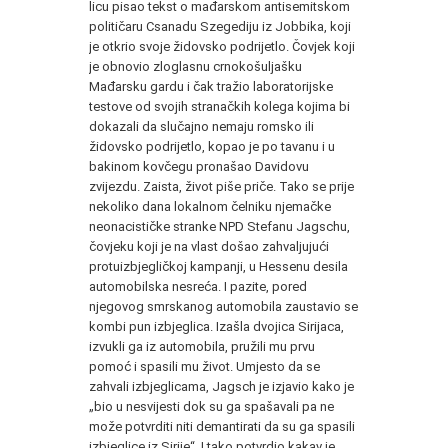
licu pisao tekst o mađarskom antisemitskom
političaru Csanadu Szegediju iz Jobbika, koji
je otkrio svoje židovsko podrijetlo. Čovjek koji
je obnovio zloglasnu crnokošuljašku
Mađarsku gardu i čak tražio laboratorijske
testove od svojih stranačkih kolega kojima bi
dokazali da slučajno nemaju romsko ili
židovsko podrijetlo, kopao je po tavanu i u
bakinom kovčegu pronašao Davidovu
zvijezdu. Zaista, život piše priče. Tako se prije
nekoliko dana lokalnom čelniku njemačke
neonacističke stranke NPD Stefanu Jagschu,
čovjeku koji je na vlast došao zahvaljujući
protuizbjegličkoj kampanji, u Hessenu desila
automobilska nesreća. I pazite, pored
njegovog smrskanog automobila zaustavio se
kombi pun izbjeglica. Izašla dvojica Sirijaca,
izvukli ga iz automobila, pružili mu prvu
pomoć i spasili mu život. Umjesto da se
zahvali izbjeglicama, Jagsch je izjavio kako je
„bio u nesvijesti dok su ga spašavali pa ne
može potvrditi niti demantirati da su ga spasili
izbjeglice iz Sirije“. I tako potvrdio kakav je