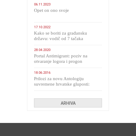
06.11.2023
​Opet on ono svoje
17.10.2022
Kako se boriti za građansku
državu: vodič od 7 tačaka
28.04.2020
Portal Antimigrant: poziv na
otvaranje logora i progon
migranata poput bijesnih kerova
18.06.2016
Prilozi za novu Antologiju
suvremene hrvatske gluposti:
Kolinda i ekipa o navijačkim
huliganima
ARHIVA