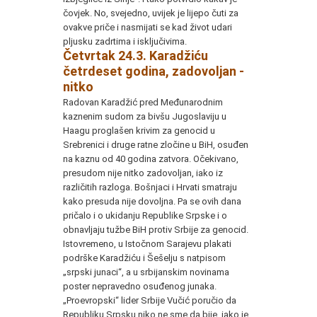
čovjek. No, svejedno, uvijek je lijepo čuti za
ovakve priče i nasmijati se kad život udari
pljusku zadrtima i isključivima.
Č
etvrtak 24.3. Karadžiću
četrdeset godina, zadovoljan -
nitko
Radovan Karadžić pred Međunarodnim
kaznenim sudom za bivšu Jugoslaviju u
Haagu proglašen krivim za genocid u
Srebrenici i druge ratne zločine u BiH, osuđen
na kaznu od 40 godina zatvora. Očekivano,
presudom nije nitko zadovoljan, iako iz
različitih razloga. Bošnjaci i Hrvati smatraju
kako presuda nije dovoljna. Pa se ovih dana
pričalo i o ukidanju Republike Srpske i o
obnavljaju tužbe BiH protiv Srbije za genocid.
Istovremeno, u Istočnom Sarajevu plakati
podrške Karadžiću i Šešelju s natpisom
„srpski junaci“, a u srbijanskim novinama
poster nepravedno osuđenog junaka.
„Proevropski“ lider Srbije Vučić poručio da
Republiku Srpsku niko ne sme da bije, iako je