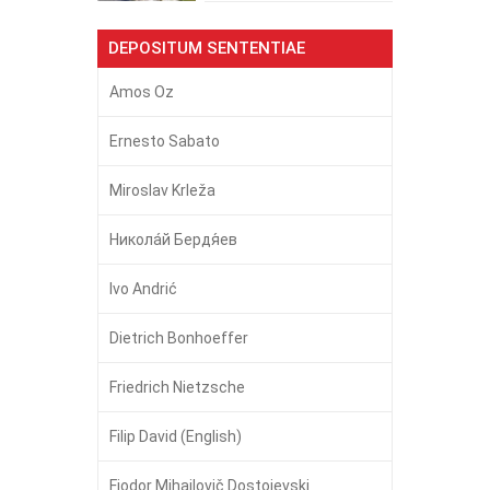
DEPOSITUM SENTENTIAE
Amos Oz
Ernesto Sabato
Miroslav Krleža
Никола́й Бердя́ев
Ivo Andrić
Dietrich Bonhoeffer
Friedrich Nietzsche
Filip David (English)
Fjodor Mihailovič Dostojevski