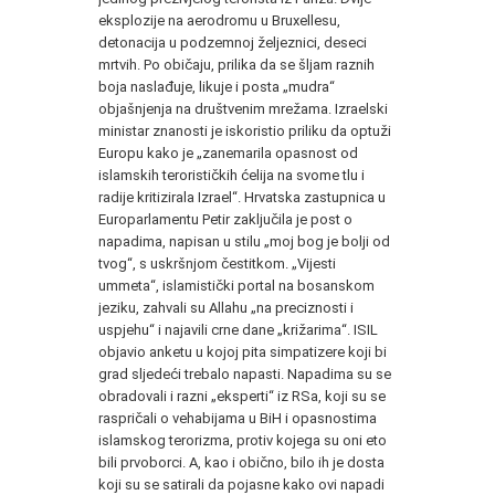
eksplozije na aerodromu u Bruxellesu,
detonacija u podzemnoj željeznici, deseci
mrtvih. Po običaju, prilika da se šljam raznih
boja naslađuje, likuje i posta „mudra“
objašnjenja na društvenim mrežama. Izraelski
ministar znanosti je iskoristio priliku da optuži
Europu kako je „zanemarila opasnost od
islamskih terorističkih ćelija na svome tlu i
radije kritizirala Izrael“. Hrvatska zastupnica u
Europarlamentu Petir zaključila je post o
napadima, napisan u stilu „moj bog je bolji od
tvog“, s uskršnjom čestitkom. „Vijesti
ummeta“, islamistički portal na bosanskom
jeziku, zahvali su Allahu „na preciznosti i
uspjehu“ i najavili crne dane „križarima“. ISIL
objavio anketu u kojoj pita simpatizere koji bi
grad sljedeći trebalo napasti. Napadima su se
obradovali i razni „eksperti“ iz RSa, koji su se
raspričali o vehabijama u BiH i opasnostima
islamskog terorizma, protiv kojega su oni eto
bili prvoborci. A, kao i obično, bilo ih je dosta
koji su se satirali da pojasne kako ovi napadi