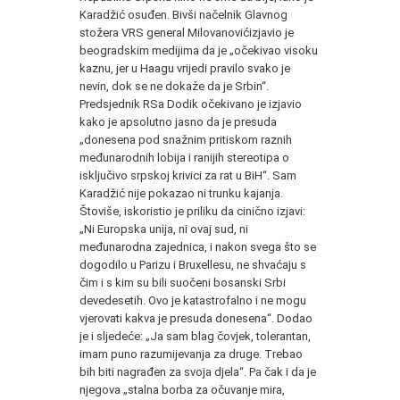
Karadžić osuđen. Bivši načelnik Glavnog
stožera VRS general Milovanovićizjavio je
beogradskim medijima da je „očekivao visoku
kaznu, jer u Haagu vrijedi pravilo svako je
nevin, dok se ne dokaže da je Srbin“.
Predsjednik RSa Dodik očekivano je izjavio
kako je apsolutno jasno da je presuda
„donesena pod snažnim pritiskom raznih
međunarodnih lobija i ranijih stereotipa o
isključivo srpskoj krivici za rat u BiH“. Sam
Karadžić nije pokazao ni trunku kajanja.
Štoviše, iskoristio je priliku da cinično izjavi:
„Ni Europska unija, ni ovaj sud, ni
međunarodna zajednica, i nakon svega što se
dogodilo u Parizu i Bruxellesu, ne shvaćaju s
čim i s kim su bili suočeni bosanski Srbi
devedesetih. Ovo je katastrofalno i ne mogu
vjerovati kakva je presuda donesena“. Dodao
je i sljedeće: „Ja sam blag čovjek, tolerantan,
imam puno razumijevanja za druge. Trebao
bih biti nagrađen za svoja djela“. Pa čak i da je
njegova „stalna borba za očuvanje mira,