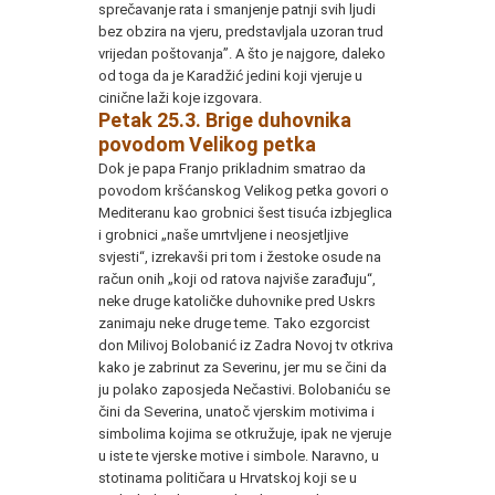
sprečavanje rata i smanjenje patnji svih ljudi
bez obzira na vjeru, predstavljala uzoran trud
vrijedan poštovanja”. A što je najgore, daleko
od toga da je Karadžić jedini koji vjeruje u
cinične laži koje izgovara.
P
etak 25.3. Brige duhovnika
povodom Velikog petka
Dok je papa Franjo prikladnim smatrao da
povodom kršćanskog Velikog petka govori o
Mediteranu kao grobnici šest tisuća izbjeglica
i grobnici „naše umrtvljene i neosjetljive
svjesti“, izrekavši pri tom i žestoke osude na
račun onih „koji od ratova najviše zarađuju“,
neke druge katoličke duhovnike pred Uskrs
zanimaju neke druge teme. Tako ezgorcist
don Milivoj Bolobanić iz Zadra Novoj tv otkriva
kako je zabrinut za Severinu, jer mu se čini da
ju polako zaposjeda Nečastivi. Bolobaniću se
čini da Severina, unatoč vjerskim motivima i
simbolima kojima se otkružuje, ipak ne vjeruje
u iste te vjerske motive i simbole. Naravno, u
stotinama političara u Hrvatskoj koji se u