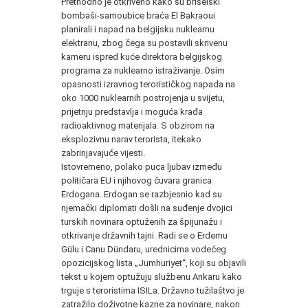
Prethodno je otkriveno kako su briselski
bombaši-samoubice braća El Bakraoui
planirali i napad na belgijsku nuklearnu
elektranu, zbog čega su postavili skrivenu
kameru ispred kuće direktora belgijskog
programa za nuklearno istraživanje. Osim
opasnosti izravnog terorističkog napada na
oko 1000 nuklearnih postrojenja u svijetu,
prijetnju predstavlja i moguća krađa
radioaktivnog materijala. S obzirom na
eksplozivnu narav terorista, itekako
zabrinjavajuće vijesti.
Istovremeno, polako puca ljubav između
političara EU i njihovog čuvara granica
Erdogana. Erdogan se razbjesnio kad su
njemački diplomati došli na suđenje dvojici
turskih novinara optuženih za špijunažu i
otkrivanje državnih tajni. Radi se o Erdemu
Gülu i Canu Dündaru, urednicima vodećeg
opozicijskog lista „Jumhuriyet“, koji su objavili
tekst u kojem optužuju službenu Ankaru kako
trguje s teroristima ISILa. Državno tužilaštvo je
zatražilo doživotne kazne za novinare, nakon