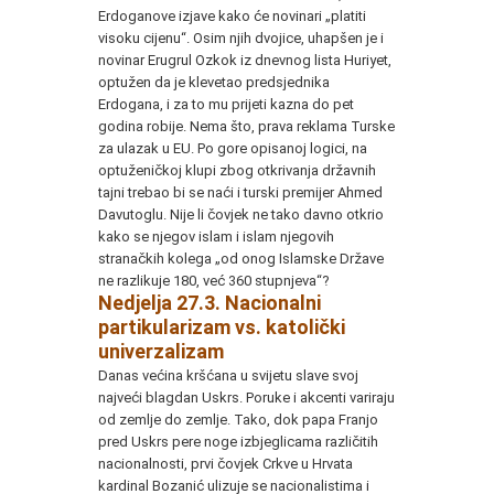
Erdoganove izjave kako će novinari „platiti
visoku cijenu“. Osim njih dvojice, uhapšen je i
novinar Erugrul Ozkok iz dnevnog lista Huriyet,
optužen da je klevetao predsjednika
Erdogana, i za to mu prijeti kazna do pet
godina robije. Nema što, prava reklama Turske
za ulazak u EU. Po gore opisanoj logici, na
optuženičkoj klupi zbog otkrivanja državnih
tajni trebao bi se naći i turski premijer Ahmed
Davutoglu. Nije li čovjek ne tako davno otkrio
kako se njegov islam i islam njegovih
stranačkih kolega „od onog Islamske Države
ne razlikuje 180, već 360 stupnjeva“?
Nedjelja 27.3. Nacionalni
partikularizam vs. katolički
univerzalizam
Danas većina kršćana u svijetu slave svoj
najveći blagdan Uskrs. Poruke i akcenti variraju
od zemlje do zemlje. Tako, dok papa Franjo
pred Uskrs pere noge izbjeglicama različitih
nacionalnosti, prvi čovjek Crkve u Hrvata
kardinal Bozanić ulizuje se nacionalistima i