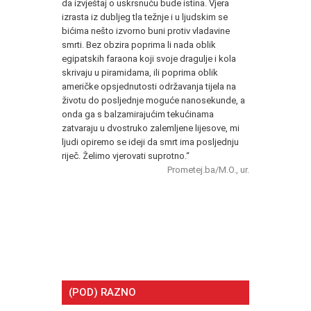
da izvještaj o uskrsnuću bude istina. Vjera
izrasta iz dubljeg tla težnje i u ljudskim se
bićima nešto izvorno buni protiv vladavine
smrti. Bez obzira poprima li nada oblik
egipatskih faraona koji svoje dragulje i kola
skrivaju u piramidama, ili poprima oblik
američke opsjednutosti održavanja tijela na
životu do posljednje moguće nanosekunde, a
onda ga s balzamirajućim tekućinama
zatvaraju u dvostruko zalemljene lijesove, mi
ljudi opiremo se ideji da smrt ima posljednju
riječ. Želimo vjerovati suprotno.“
Prometej.ba/M.O., ur.
.
(POD) RAZNO