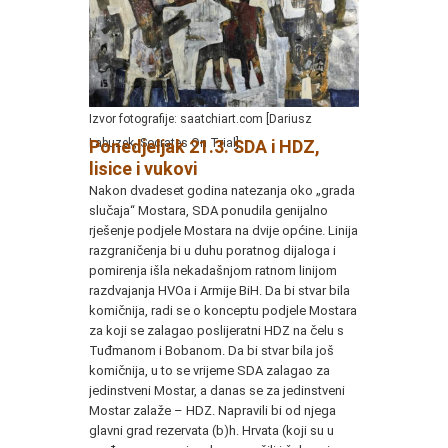
Izvor fotografije: saatchiart.com [Dariusz
Labuzek, Socrates On Trial]
Ponedjeljak 21.3. SDA i HDZ,
lisice i vukovi
Nakon dvadeset godina natezanja oko „grada
slučaja“ Mostara, SDA ponudila genijalno
rješenje podjele Mostara na dvije općine. Linija
razgraničenja bi u duhu poratnog dijaloga i
pomirenja išla nekadašnjom ratnom linijom
razdvajanja HVOa i Armije BiH. Da bi stvar bila
komičnija, radi se o konceptu podjele Mostara
za koji se zalagao poslijeratni HDZ na čelu s
Tuđmanom i Bobanom. Da bi stvar bila još
komičnija, u to se vrijeme SDA zalagao za
jedinstveni Mostar, a danas se za jedinstveni
Mostar zalaže – HDZ. Napravili bi od njega
glavni grad rezervata (b)h. Hrvata (koji su u