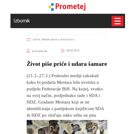
Izbornik
Osvrti,
Sedam dana u retrovizoru
28.03.2016
prometej.ba
Život piše priče i udara šamare
(21.3.-27.3.) Federalni mediji zakukali
kako bi podjela Mostara bila uvertira u
podjelu Federacije BiH. Na kojoj, svatko
na svoj način, podjednako rade i SDA i
HDZ. Građane Mostara koji se ne
identificiraju s partijskom knjižicom SDA
ili HDZ po običaju nitko ništa ne pita