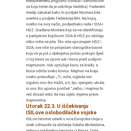
međuvremenu prigodno označili i šahovnicom
za koju tvrde da je uskršnja čestitka). Federalni
mediji zakukali kako bi podjela Mostara bila
uvertira u podjelu Federacije BiH. Na kojoj,
svatko na svoj način, podjednako rade i SDA i
HDZ. Građane Mostara koji se ne identificiraju
s partijskom knjižicom SDA ili HDZ po običaju
nitko ništa ne pita. Što više upoznajem HDZ i
SDA, sve više se prisjećam starogrčke basne
koju mi je još u djetinjstvu pričao pokojni djed.
U toj basni se spore vuk i lisica pred sudijom
majmunom. Vuk optužuje lisicu za krađu, a
lisica odriče svaku krivicu. Majmun na kraju
ovako presuđuje: „Ti, vuče, izgleda nisi
izgubio ono što tražiš, a ti, lijo, vjerujem, ukrala
si ono što uporno poričeš.“Jerbo, i majmun bi
već dosad vidio da nas cijelo vrijeme prave
majmunima.
Utorak 22.3. U iščekivanju
ISILove oslobodilačke vojske
ISILovi teroristi udarili u srce Europske Unije u
znak odmazde za uhićenje Salaha Abdeslama,
jedinog preživjelog terorista iz Pariza. Dvije