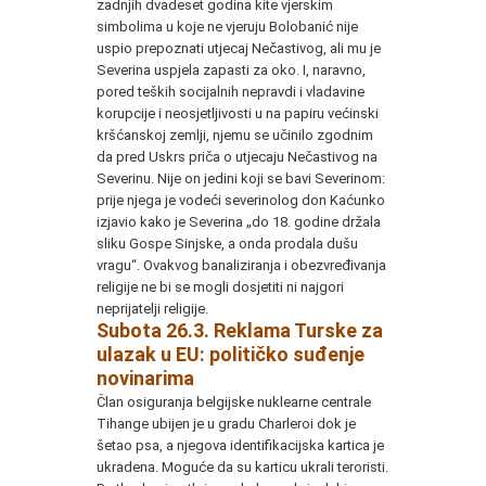
zadnjih dvadeset godina kite vjerskim
simbolima u koje ne vjeruju Bolobanić nije
uspio prepoznati utjecaj Nečastivog, ali mu je
Severina uspjela zapasti za oko. I, naravno,
pored teških socijalnih nepravdi i vladavine
korupcije i neosjetljivosti u na papiru većinski
kršćanskoj zemlji, njemu se učinilo zgodnim
da pred Uskrs priča o utjecaju Nečastivog na
Severinu. Nije on jedini koji se bavi Severinom:
prije njega je vodeći severinolog don Kaćunko
izjavio kako je Severina „do 18. godine držala
sliku Gospe Sinjske, a onda prodala dušu
vragu“. Ovakvog banaliziranja i obezvređivanja
religije ne bi se mogli dosjetiti ni najgori
neprijatelji religije.
Subota 26.3. Reklama Turske za
ulazak u EU: političko suđenje
novinarima
Član osiguranja belgijske nuklearne centrale
Tihange ubijen je u gradu Charleroi dok je
šetao psa, a njegova identifikacijska kartica je
ukradena. Moguće da su karticu ukrali teroristi.