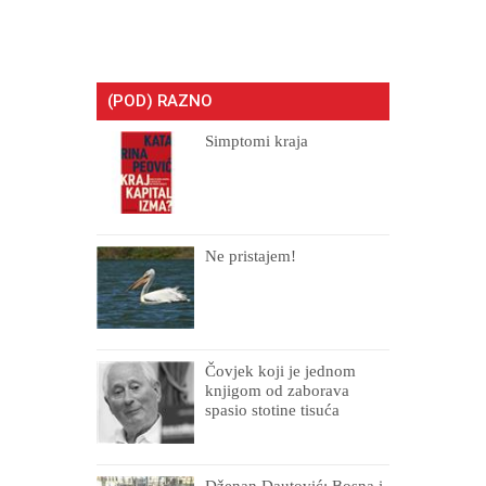
(POD) RAZNO
Simptomi kraja
Ne pristajem!
Čovjek koji je jednom
knjigom od zaborava
spasio stotine tisuća
drugih, prokletih i
uništenih
Dženan Dautović: Bosna i