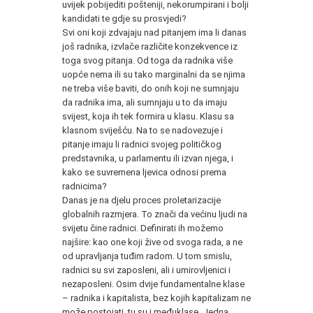
uvijek pobijediti pošteniji, nekorumpirani i bolji
kandidati te gdje su prosvjedi?
Svi oni koji zdvajaju nad pitanjem ima li danas
još radnika, izvlače različite konzekvence iz
toga svog pitanja. Od toga da radnika više
uopće nema ili su tako marginalni da se njima
ne treba više baviti, do onih koji ne sumnjaju
da radnika ima, ali sumnjaju u to da imaju
svijest, koja ih tek formira u klasu. Klasu sa
klasnom sviješću. Na to se nadovezuje i
pitanje imaju li radnici svojeg političkog
predstavnika, u parlamentu ili izvan njega, i
kako se suvremena ljevica odnosi prema
radnicima?
Danas je na djelu proces proletarizacije
globalnih razmjera. To znači da većinu ljudi na
svijetu čine radnici. Definirati ih možemo
najšire: kao one koji žive od svoga rada, a ne
od upravljanja tuđim radom. U tom smislu,
radnici su svi zaposleni, ali i umirovljenici i
nezaposleni. Osim dvije fundamentalne klase
– radnika i kapitalista, bez kojih kapitalizam ne
može postojati, tu su i međuklase. Jedna