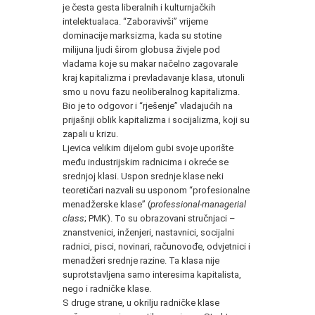
je česta gesta liberalnih i kulturnjačkih
intelektualaca. “Zaboravivši” vrijeme
dominacije marksizma, kada su stotine
milijuna ljudi širom globusa živjele pod
vladama koje su makar načelno zagovarale
kraj kapitalizma i prevladavanje klasa, utonuli
smo u novu fazu neoliberalnog kapitalizma.
Bio je to odgovor i “rješenje” vladajućih na
prijašnji oblik kapitalizma i socijalizma, koji su
zapali u krizu.
Ljevica velikim dijelom gubi svoje uporište
među industrijskim radnicima i okreće se
srednjoj klasi. Uspon srednje klase neki
teoretičari nazvali su usponom “profesionalne
menadžerske klase” (
professional-managerial
class
; PMK). To su obrazovani stručnjaci –
znanstvenici, inženjeri, nastavnici, socijalni
radnici, pisci, novinari, računovođe, odvjetnici i
menadžeri srednje razine. Ta klasa nije
suprotstavljena samo interesima kapitalista,
nego i radničke klase.
S druge strane, u okrilju radničke klase