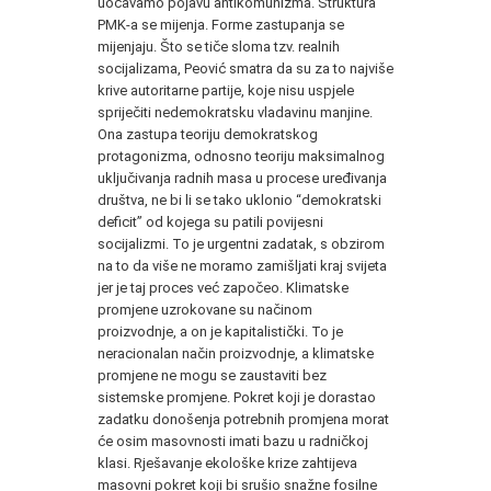
uočavamo pojavu antikomunizma. Struktura
PMK-a se mijenja. Forme zastupanja se
mijenjaju. Što se tiče sloma tzv. realnih
socijalizama, Peović smatra da su za to najviše
krive autoritarne partije, koje nisu uspjele
spriječiti nedemokratsku vladavinu manjine.
Ona zastupa teoriju demokratskog
protagonizma, odnosno teoriju maksimalnog
uključivanja radnih masa u procese uređivanja
društva, ne bi li se tako uklonio “demokratski
deficit” od kojega su patili povijesni
socijalizmi. To je urgentni zadatak, s obzirom
na to da više ne moramo zamišljati kraj svijeta
jer je taj proces već započeo. Klimatske
promjene uzrokovane su načinom
proizvodnje, a on je kapitalistički. To je
neracionalan način proizvodnje, a klimatske
promjene ne mogu se zaustaviti bez
sistemske promjene. Pokret koji je dorastao
zadatku donošenja potrebnih promjena morat
će osim masovnosti imati bazu u radničkoj
klasi. Rješavanje ekološke krize zahtijeva
masovni pokret koji bi srušio snažne fosilne