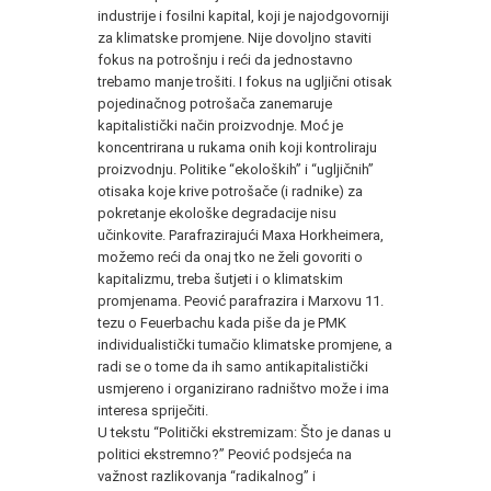
industrije i fosilni kapital, koji je najodgovorniji
za klimatske promjene. Nije dovoljno staviti
fokus na potrošnju i reći da jednostavno
trebamo manje trošiti. I fokus na ugljični otisak
pojedinačnog potrošača zanemaruje
kapitalistički način proizvodnje. Moć je
koncentrirana u rukama onih koji kontroliraju
proizvodnju. Politike “ekoloških” i “ugljičnih”
otisaka koje krive potrošače (i radnike) za
pokretanje ekološke degradacije nisu
učinkovite. Parafrazirajući Maxa Horkheimera,
možemo reći da onaj tko ne želi govoriti o
kapitalizmu, treba šutjeti i o klimatskim
promjenama. Peović parafrazira i Marxovu 11.
tezu o Feuerbachu kada piše da je PMK
individualistički tumačio klimatske promjene, a
radi se o tome da ih samo antikapitalistički
usmjereno i organizirano radništvo može i ima
interesa spriječiti.
U tekstu “Politički ekstremizam: Što je danas u
politici ekstremno?” Peović podsjeća na
važnost razlikovanja “radikalnog” i