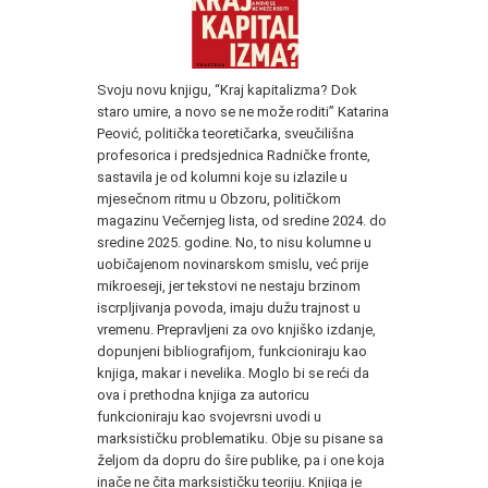
Svoju novu knjigu, “Kraj kapitalizma? Dok
staro umire, a novo se ne može roditi” Katarina
Peović, politička teoretičarka, sveučilišna
profesorica i predsjednica Radničke fronte,
sastavila je od kolumni koje su izlazile u
mjesečnom ritmu u Obzoru, političkom
magazinu Večernjeg lista, od sredine 2024. do
sredine 2025. godine. No, to nisu kolumne u
uobičajenom novinarskom smislu, već prije
mikroeseji, jer tekstovi ne nestaju brzinom
iscrpljivanja povoda, imaju dužu trajnost u
vremenu. Prepravljeni za ovo knjiško izdanje,
dopunjeni bibliografijom, funkcioniraju kao
knjiga, makar i nevelika. Moglo bi se reći da
ova i prethodna knjiga za autoricu
funkcioniraju kao svojevrsni uvodi u
marksističku problematiku. Obje su pisane sa
željom da dopru do šire publike, pa i one koja
inače ne čita marksističku teoriju. Knjiga je