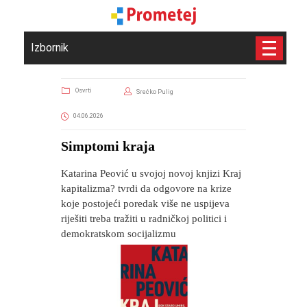
Izbornik
Osvrti
Srećko Pulig
04.06.2026
Simptomi kraja
Katarina Peović u svojoj novoj knjizi Kraj
kapitalizma? tvrdi da odgovore na krize
koje postojeći poredak više ne uspijeva
riješiti treba tražiti u radničkoj politici i
demokratskom socijalizmu