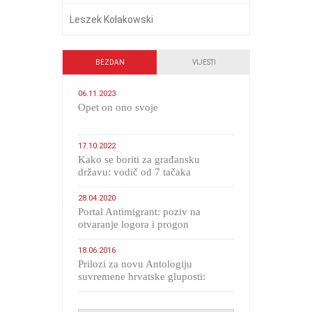
Leszek Kołakowski
BEZDAN
VIJESTI
06.11.2023
​Opet on ono svoje
17.10.2022
Kako se boriti za građansku
državu: vodič od 7 tačaka
28.04.2020
Portal Antimigrant: poziv na
otvaranje logora i progon
migranata poput bijesnih kerova
18.06.2016
Prilozi za novu Antologiju
suvremene hrvatske gluposti:
Kolinda i ekipa o navijačkim
huliganima