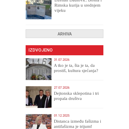
Rimska kurija u srednjem
vijeku
ARHIVA
IZDVOJENO
31.07.2026
A tko je ta, šta je ta, da
prostiš, kultura sjećanja?
27.07.2026
Dejtonska sklepotina i tri
propala društva
01.12.2025
Distanca između fašizma i
antifašizma je trijumf