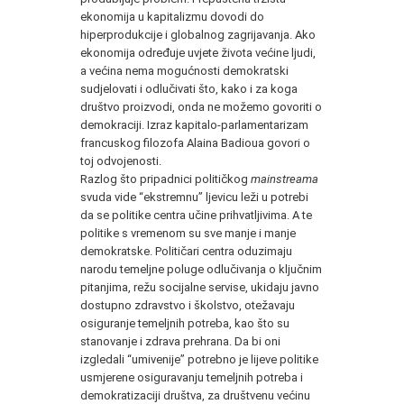
ekonomija u kapitalizmu dovodi do
hiperprodukcije i globalnog zagrijavanja. Ako
ekonomija određuje uvjete života većine ljudi,
a većina nema mogućnosti demokratski
sudjelovati i odlučivati što, kako i za koga
društvo proizvodi, onda ne možemo govoriti o
demokraciji. Izraz kapitalo-parlamentarizam
francuskog filozofa Alaina Badioua govori o
toj odvojenosti.
Razlog što pripadnici političkog
mainstreama
svuda vide “ekstremnu” ljevicu leži u potrebi
da se politike centra učine prihvatljivima. A te
politike s vremenom su sve manje i manje
demokratske. Političari centra oduzimaju
narodu temeljne poluge odlučivanja o ključnim
pitanjima, režu socijalne servise, ukidaju javno
dostupno zdravstvo i školstvo, otežavaju
osiguranje temeljnih potreba, kao što su
stanovanje i zdrava prehrana. Da bi oni
izgledali “umivenije” potrebno je lijeve politike
usmjerene osiguravanju temeljnih potreba i
demokratizaciji društva, za društvenu većinu