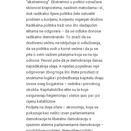
“ekstremnog”. Ekstremno u politici označava
sklonost krajnostima, nasilnim metodama i sl.,
dok radikalno lijeve politike žele zahvatiti
problem u korijenu, korjenito mijenjati društvo.
Radikalna politika traži ono što vladajućim
elitama ne odgovara – da se odluke donose
radikalno demokratski. To znači da se
društvenu većinu ne isključuje iz odlučivanja,
da se politika vodi u korist većine i da ju se
pita o svim važnim pitanjima koja se na nju
odnose. Peović piše da je demokracija danas
najradikalnija ideja. A nijedan pojedinac nije
odgovoran zbog toga što šteta proizlazi iz
strukturne logike i podređivanja kapitalu dvaju
izvora sveg bogatstva – radnika i prirodnog
okoliša. Kapitalističke elite su te koje
osiguravaju hegemoniju i
status quo
, pa i po
cijenu kataklizme.
Podjela na dvije sfere – ekonomiju, koja se
pokazuje kao nešto izvan parlamentarne
demokracije te liberalnu demokraciju s
njezinim alatima parlamentarne demokracije –
produbljuje problem. Prepuštena tržištu