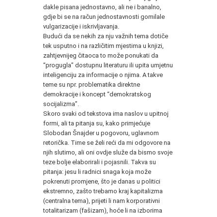
dakle pisana jednostavno, ali ne i banalno,
gdje bi se na račun jednostavnosti gomilale
vulgarizacije i iskrivljavanja.
Budući da se nekih za nju važnih tema dotiče
tek usputno i na različitim mjestima u knjizi,
zahtjevnijeg čitaoca to može ponukati da
“progugla” dostupnu literaturu ili upita umjetnu
inteligenciju za informacije o njima. A takve
teme su npr. problematika direktne
demokracije i koncept “demokratskog
socijalizma”.
Skoro svaki od tekstova ima naslov u upitnoj
formi, ali ta pitanja su, kako primjećuje
Slobodan Šnajder u pogovoru, uglavnom
retorička. Time se želi reći da mi odgovore na
njih slutimo, ali oni ovdje služe da bismo svoje
teze bolje elaborirali i pojasnili. Takva su
pitanja: jesu li radnici snaga koja može
pokrenuti promjene, što je danas u politici
ekstremno, zašto trebamo kraj kapitalizma
(centralna tema), prijeti li nam korporativni
totalitarizam (fašizam), hoće li na izborima