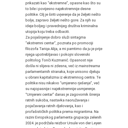
prikazati kao “ekstremne”, opasne kao što su
to bile i povijesno najekstremnije desne
politike. Cilj je širiti uvjerenje da je željeti nešto
bolje, zapravo željeti nešto gore. Za njih su
ideje boljeg i pravednijeg društva kriminalna
utopija koju treba odbaciti.
Za pojašnjenje dobro služi sintagma
“ekstremni centar”, poznata po promociji
filozofa Tariqa Alija, a mi pamtimo da ju je prije
njega upotrebljavao i pokojni slovenski
politolog Tonči Kuzmanić. Opasnost nije
došla ni slijeva ni zdesna, već iz
mainstreama
parlamentarnih stranaka, koje unisono djeluju
u obrani kapitalizma iz ekstremnog centra. Te
politike nisu nikakvo “umjereno rješenje”, već
su najopasnije i najekstremnije usmjerenje.
“Umjereni centar” danas je zagovornik širenja
ratnih sukoba, nastavka naoružavanja i
pojačavanja ratnih djelovanja, kao i
profašističkih politika prema migrantima. Na
razini Evropskog parlamenta grupacija zelenih
2024. je podržala reizbor Ursule von der Leyen