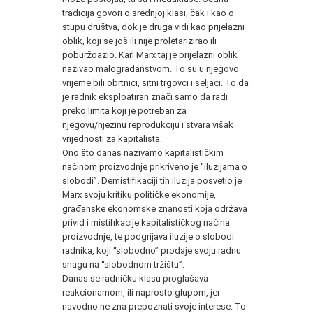
tradicija govori o srednjoj klasi, čak i kao o
stupu društva, dok je druga vidi kao prijelazni
oblik, koji se još ili nije proletarizirao ili
poburžoazio. Karl Marx taj je prijelazni oblik
nazivao malograđanstvom. To su u njegovo
vrijeme bili obrtnici, sitni trgovci i seljaci. To da
je radnik eksploatiran znači samo da radi
preko limita koji je potreban za
njegovu/njezinu reprodukciju i stvara višak
vrijednosti za kapitalista.
Ono što danas nazivamo kapitalističkim
načinom proizvodnje prikriveno je “iluzijama o
slobodi”. Demistifikaciji tih iluzija posvetio je
Marx svoju kritiku političke ekonomije,
građanske ekonomske znanosti koja održava
privid i mistifikacije kapitalističkog načina
proizvodnje, te podgrijava iluzije o slobodi
radnika, koji “slobodno” prodaje svoju radnu
snagu na “slobodnom tržištu”.
Danas se radničku klasu proglašava
reakcionarnom, ili naprosto glupom, jer
navodno ne zna prepoznati svoje interese. To