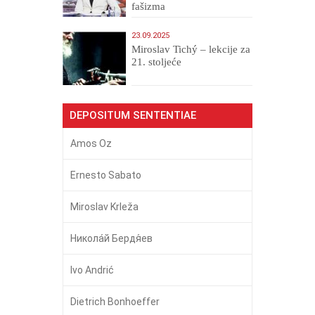
fašizma
23.09.2025
Miroslav Tichý – lekcije za
21. stoljeće
DEPOSITUM SENTENTIAE
Amos Oz
Ernesto Sabato
Miroslav Krleža
Никола́й Бердя́ев
Ivo Andrić
Dietrich Bonhoeffer