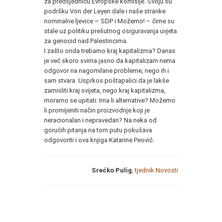
za predsjednicu Evropske komisije. Svoju su
podršku Von der Leyen dale i naše stranke
nominalne ljevice – SDP i Možemo! – čime su
stale uz politiku prešutnog osiguravanja uvjeta
za genocid nad Palestincima.
I zašto onda trebamo kraj kapitalizma? Danas
je već skoro svima jasno da kapitalizam nema
odgovor na nagomilane probleme, nego ih i
sam stvara. Usprkos poštapalici da je lakše
zamisliti kraj svijeta, nego kraj kapitalizma,
moramo se upitati: Ima li alternative? Možemo
li promijeniti način proizvodnje koji je
neracionalan i nepravedan? Na neka od
gorućih pitanja na tom putu pokušava
odgovoriti i ova knjiga Katarine Peović.
Srećko Pulig
,
tjednik Novosti