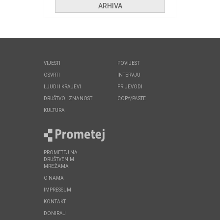
ARHIVA
VIJESTI
POVIJEST
OSVRTI
INTERVJU
LJUDI I KRAJEVI
PRIJEVODI
DRUŠTVO I ZNANOST
COPY/PASTE
KULTURA
PROMETEJ NA
DRUŠTVENIM
MREŽAMA
O NAMA
IMPRESSUM
KONTAKT
DONIRAJ