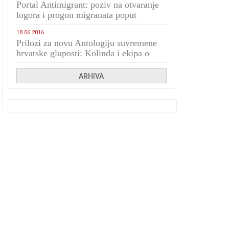
Portal Antimigrant: poziv na otvaranje
logora i progon migranata poput
bijesnih kerova
18.06.2016
Prilozi za novu Antologiju suvremene
hrvatske gluposti: Kolinda i ekipa o
navijačkim huliganima
ARHIVA