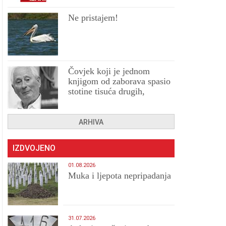
Ne pristajem!
Čovjek koji je jednom
knjigom od zaborava spasio
stotine tisuća drugih,
prokletih i uništenih
ARHIVA
IZDVOJENO
01.08.2026
Muka i ljepota nepripadanja
31.07.2026