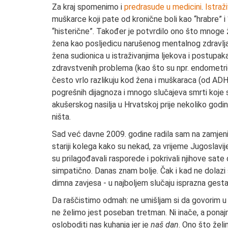
Za kraj spomenimo i
predrasude u medicini
.
Istraž
muškarce koji pate od kronične boli kao “hrabre” i 
“histerične”. Također je potvrdilo ono što mnoge že
žena kao posljedicu narušenog mentalnog zdravlja
žena sudionica u istraživanjima ljekova i postupaka 
zdravstvenih problema (kao što su npr. endometrio
često vrlo razlikuju kod žena i muškaraca (od ADH
pogrešnih dijagnoza i mnogo slučajeva smrti koje
akušerskog nasilja u Hrvatskoj prije nekoliko godina
ništa.
Sad već davne 2009. godine radila sam na zamjeni
stariji kolega kako su nekad, za vrijeme Jugoslavi
su prilagođavali rasporede i pokrivali njihove sat
simpatično. Danas znam bolje. Čak i kad ne dolazi 
dimna zavjesa - u najboljem slučaju isprazna gesta
Da raščistimo odmah: ne umišljam si da govorim u 
ne želimo jest poseban tretman. Ni inače, a ponaj
osloboditi nas kuhanja jer je
naš dan
. Ono što želi