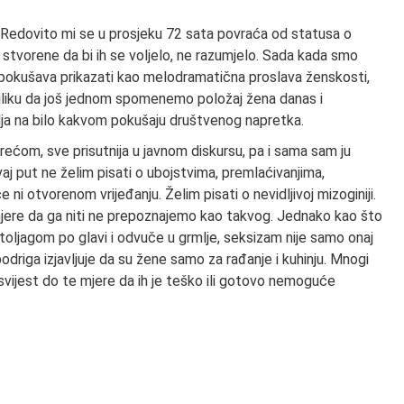
Redovito mi se u prosjeku 72 sata povraća od statusa o
tvorene da bi ih se voljelo, ne razumjelo. Sada kada smo
 pokušava prikazati kao melodramatična proslava ženskosti,
 priliku da još jednom spomenemo položaj žena danas i
lja na bilo kakvom pokušaju društvenog napretka.
srećom, sve prisutnija u javnom diskursu, pa i sama sam ju
j put ne želim pisati o ubojstvima, premlaćivanjima,
 otvorenom vrijeđanju. Želim pisati o nevidljivoj mizoginiji.
 mjere da ga niti ne prepoznajemo kao takvog. Jednako kao što
toljagom po glavi i odvuče u grmlje, seksizam nije samo onaj
odriga izjavljuje da su žene samo za rađanje i kuhinju. Mnogi
nu svijest do te mjere da ih je teško ili gotovo nemoguće