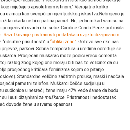
 koje miješaju s apsolutnom istinom.” Vjerojatno koliko
ca uzimaju kao sveopći primjeri ljudskog iskustva.Nebrojeno je
ožda nikada ne bi ni pali na pamet. No, jednom kad vam se na
h primjećivati svuda oko sebe. Caroline Criado Perez potrošila
e: Razotkrivanje pristranosti podataka u svijetu dizajniranom
v. “odsutne prisutnosti” u
“obliku žene”
. Gotovo sve oko nas
ni prijevoz, parkovi. Sobna temperatura u uredima određuje se
muškarca. Prosječan muškarac može podići vreću cementa
ji razlog zbog kojeg one moraju biti baš te veličine: da su
selje prosječnog kritičara feminizma kojem se pitanje
oslove). Standardne veličine zaštitnih prsluka, maski i naočala
osječni pametni telefon. Muškarci češće sudjeluju u
u sudionice u nesreći, žene imaju 47% veće šanse da budu
u i auti dizajnirani
za muškarce
. Pristranost i nedostatak
 već dovode žene u stvarnu opasnost.