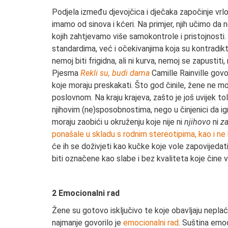
Podjela između djevojčica i dječaka započinje vrlo
imamo od sinova i kćeri. Na primjer, njih učimo da 
kojih zahtjevamo više samokontrole i pristojnosti
standardima, već i očekivanjima koja su kontradik
nemoj biti frigidna, ali ni kurva, nemoj se zapustit
Pjesma
Rekli su, budi dama
Camille Rainville govo
koje moraju preskakati. Što god činile, žene ne mog
poslovnom. Na kraju krajeva, zašto je još uvijek t
njihovim (ne)sposobnostima, nego u činjenici da ig
moraju zaobići u okruženju koje nije ni
njihovo
ni
za
ponašale u skladu s rodnim stereotipima, kao i ne 
će ih se doživjeti kao kučke koje vole zapovijedat
biti označene kao slabe i bez kvaliteta koje čine 
2 Emocionalni rad
Žene su gotovo isključivo te koje obavljaju nepla
najmanje govorilo je
emocionalni rad
. Suština emoc