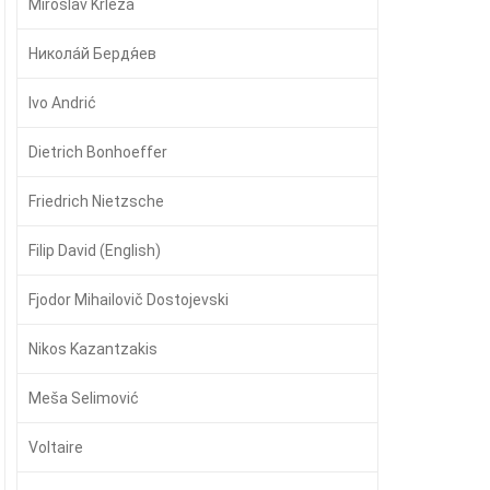
Miroslav Krleža
Никола́й Бердя́ев
Ivo Andrić
Dietrich Bonhoeffer
Friedrich Nietzsche
Filip David (English)
Fjodor Mihailovič Dostojevski
Nikos Kazantzakis
Meša Selimović
Voltaire