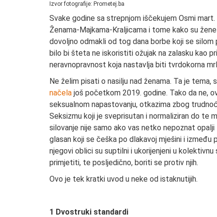
Izvor fotografije: Prometej.ba
Svake godine sa strepnjom iščekujem Osmi mart. 
Ženama-Majkama-Kraljicama i tome kako su žene s
dovoljno odmakli od tog dana borbe koji se silom
bilo bi šteta ne iskoristiti ožujak na zalasku kao
neravnopravnost koja nastavlja biti tvrdokorna mr
Ne želim pisati o nasilju nad ženama. Ta je tema, 
načela
još početkom 2019. godine. Tako da ne, ova
seksualnom napastovanju, otkazima zbog trudnoće ni
Seksizmu koji je sveprisutan i normaliziran do te
silovanje nije samo ako vas netko nepoznat opalji 
glasan koji se češka po dlakavoj mješini i između p
njegovi oblici su suptilni i ukorijenjeni u kolektiv
primjetiti, te posljedično, boriti se protiv njih.
Ovo je tek kratki uvod u neke od istaknutijih.
1 Dvostruki standardi