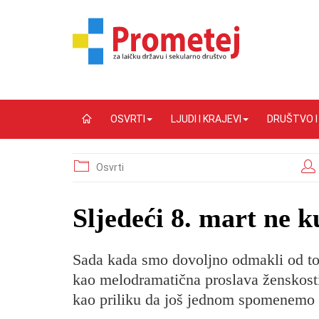
OSVRTI
LJUDI I KRAJEVI
DRUŠTVO 
Osvrti
​Sljedeći 8. mart ne k
Sada kada smo dovoljno odmakli od tog
kao melodramatična proslava ženskosti, 
kao priliku da još jednom spomenemo 