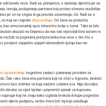
e održavale veze. Radi se, primjerice, o tješenju djeteta jer se
vanju tenzija, podupiranju partnera koji prolazi stresno razdoblje
ici jer on ne stigne ili ga previše uznemiruje, itd. Radi se o
 no koji se i najviše
obezvređuje
. Od žena se prešutno
 kao emocionalniji spol, inheretno bolje u tome. Tako je bilo
pokušati ukazati na činjenicu da nas naš reproduktivni sistem ni
o da možda ta pogrešna pretpostavka ima veze s tim što o
z povijest uspješno uspjeli rebrendirati ljutnju kao ne-
no opterećenje
: kognitivni zadaci i planiranje potrebni za
du. Čak i ako žena ima partnera koji će otići u trgovinu, skuhati
 gotovo bez iznimke ta koja nadzire i planira sve. Nije dovoljno
iti obroke za cijeli tjedan i pripremiti spisak za kupovinu
 supruge koji ne znaju kako izgleda brokula ili kupe pogrešno
esti dijete pedijatru, netko mora biti taj koji osluškuje