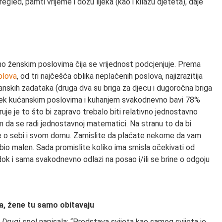
gled, pamti vrijeme i dozu lijeka (kao i kilažu djeteta), daje
tipično ženskim poslovima čija se vrijednost podcjenjuje. Prema
olova
, od tri najčešća oblika neplaćenih poslova, najizrazitija
anskih zadataka (druga dva su briga za djecu i dugoročna briga
uvijek kućanskim poslovima i kuhanjem svakodnevno bavi 78%
je je to što bi zapravo trebalo biti relativno jednostavno
 da se radi jednostavnoj matematici. Na stranu to da bi
se o sebi i svom domu. Zamislite da plaćate nekome da vam
 bi bio malen. Sada promislite koliko ima smisla očekivati od
dok i sama svakodnevno odlazi na posao i/ili se brine o odgoju
, žene tu samo obitavaju
i
Drugi spol
napisala: “Predstava svijeta kao samog svijeta je