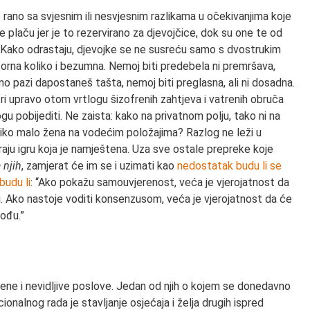
 rano sa svjesnim ili nesvjesnim razlikama u očekivanjima koje
ne plaču jer je to rezervirano za djevojčice, dok su one te od
. Kako odrastaju, djevojke se ne susreću samo s dvostrukim
torna koliko i bezumna. Nemoj biti predebela ni premršava,
i, no pazi dapostaneš tašta, nemoj biti preglasna, ali ni dosadna.
ri upravo otom vrtlogu šizofrenih zahtjeva i vatrenih obruča
u pobijediti. Ne zaista: kako na privatnom polju, tako ni na
oliko malo žena na vodećim položajima? Razlog ne leži u
raju igru koja je namještena. Uza sve ostale prepreke koje
 njih
, zamjerat će im se i uzimati kao
nedostatak budu li se
budu li
: “Ako pokažu samouvjerenost, veća je vjerojatnost da
i. Ako nastoje voditi konsenzusom, veća je vjerojatnost da će
vođu.”
ćene i nevidljive poslove. Jedan od njih o kojem se donedavno
ionalnog rada je stavljanje osjećaja i želja drugih ispred