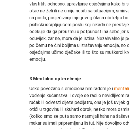
vlastitih, odnosno, upravljanje osjećajima kako bi s
otac ne želi ili ne umije nositi sa situacijom, smiri
na poslu, posjećivanju njegovog člana obitelji u boln
psihički iscrpljujućem poslu koji nikada ne prestaje,
očekuje da ga preuzmu u potpunosti na sebe jer su,
oduvijek, zar ne, mora da je istina. Nezahvalno je 
po čemu ne čini boljima u izražavanju emocija, n
osjećajima učimo dječake ili to što su muškarci kro
emociju.
3 Mentalno opterećenje
Usko povezano s emocionalnim radom je i
mental
vođenje kućanstva. I ovdje se radi o nevidljivom ra
ručak ili odvesti dijete pedijatru, ona je još uvijek
otići u trgovinu ili skuhati obrok, netko mora osmisl
(koliko smo se puta samo nasmijali haha na šašave
makar su imali pripremljenu listu). Nije dovoljno odv