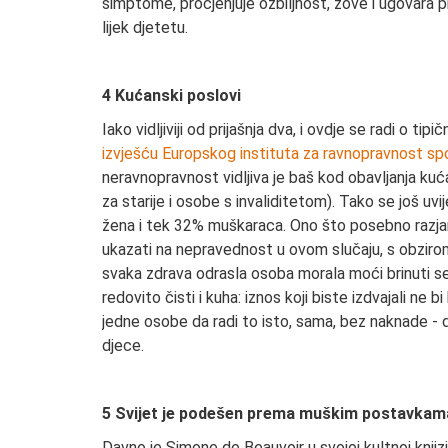
simptome, procjenjuje ozbiljnost, zove i ugovara pre
lijek djetetu.
4 Kućanski poslovi
Iako vidljiviji od prijašnja dva, i ovdje se radi o 
izvješću Europskog instituta za ravnopravnost sp
neravnopravnost vidljiva je baš kod obavljanja kuć
za starije i osobe s invaliditetom). Tako se još 
žena i tek 32% muškaraca. Ono što posebno razjaru
ukazati na nepravednost u ovom slučaju, s obzirom
svaka zdrava odrasla osoba morala moći brinuti 
redovito čisti i kuha: iznos koji biste izdvajali ne
jedne osobe da radi to isto, sama, bez naknade - 
djece.
5 Svijet je podešen prema muškim postavkama
Davno je Simone de Beauvoir u svojoj kultnoj knjiz