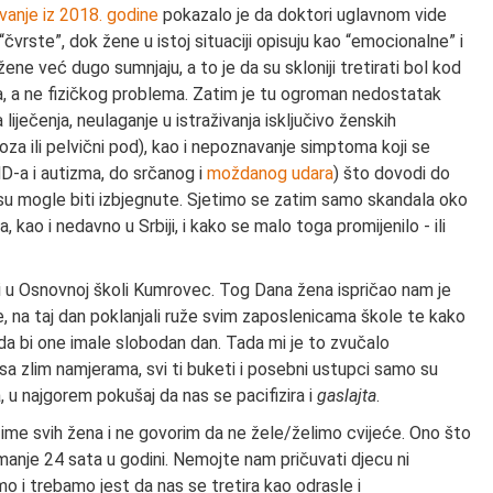
ivanje iz 2018. godine
pokazalo je da doktori uglavnom vide
“čvrste”, dok žene u istoj situaciji opisuju kao “emocionalne” i
ne već dugo sumnjaju, a to je da su skloniji tretirati bol kod
, a ne fizičkog problema. Zatim je tu ogroman nedostatak
liječenja, neulaganje u istraživanja isključivo ženskih
za ili pelvični pod), kao i nepoznavanje simptoma koji se
D-a i autizma, do srčanog i
moždanog udara
) što dovodi do
 su mogle biti izbjegnute. Sjetimo se zatim samo skandala oko
, kao i nedavno u Srbiji, i kako se malo toga promijenilo - ili
 u Osnovnoj školi Kumrovec. Tog Dana žena ispričao nam je
je, na taj dan poklanjali ruže svim zaposlenicama škole te kako
e da bi one imale slobodan dan. Tada mi je to zvučalo
sa zlim namjerama, svi ti buketi i posebni ustupci samo su
, u najgorem pokušaj da nas se pacifizira i
gaslajta
.
ime svih žena i ne govorim da ne žele/želimo cvijeće. Ono što
manje 24 sata u godini. Nemojte nam pričuvati djecu ni
mo i trebamo jest da nas se tretira kao odrasle i