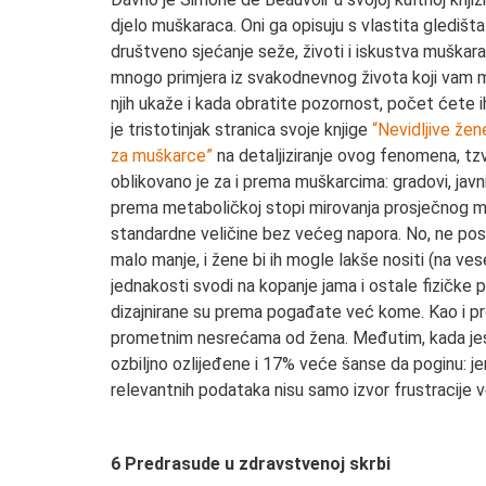
djelo muškaraca. Oni ga opisuju s vlastita gledišta
društveno sjećanje seže, životi i iskustva muškara
mnogo primjera iz svakodnevnog života koji vam m
njih ukaže i kada obratite pozornost, počet ćete i
je tristotinjak stranica svoje knjige
“Nevidljive žen
za muškarce”
na detaljiziranje ovog fenomena, tz
oblikovano je za i prema muškarcima: gradovi, jav
prema metaboličkoj stopi mirovanja prosječnog 
standardne veličine bez većeg napora. No, ne posto
malo manje, i žene bi ih mogle lakše nositi (na ve
jednakosti svodi na kopanje jama i ostale fizičke p
dizajnirane su prema pogađate već kome. Kao i pr
prometnim nesrećama od žena. Međutim, kada jes
ozbiljno ozlijeđene i 17% veće šanse da poginu: jer s
relevantnih podataka nisu samo izvor frustracije
6 Predrasude u zdravstvenoj skrbi