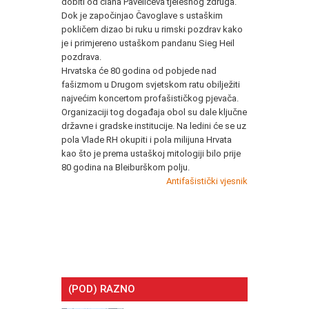
dobiti od člana Pavelićeva tjelesnog zdruga.
Dok je započinjao Čavoglave s ustaškim
pokličem dizao bi ruku u rimski pozdrav kako
je i primjereno ustaškom pandanu Sieg Heil
pozdrava.
Hrvatska će 80 godina od pobjede nad
fašizmom u Drugom svjetskom ratu obilježiti
najvećim koncertom profašističkog pjevača.
Organizaciji tog događaja obol su dale ključne
državne i gradske institucije. Na ledini će se uz
pola Vlade RH okupiti i pola milijuna Hrvata
kao što je prema ustaškoj mitologiji bilo prije
80 godina na Bleiburškom polju.
Antifašistički vjesnik
(POD) RAZNO