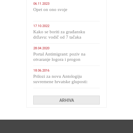
06.11.2023
​Opet on ono svoje
17.10.2022
Kako se boriti za građansku
državu: vodič od 7 tačaka
28.04.2020
Portal Antimigrant: poziv na
otvaranje logora i progon
migranata poput bijesnih kerova
18.06.2016
Prilozi za novu Antologiju
suvremene hrvatske gluposti:
Kolinda i ekipa o navijačkim
huliganima
ARHIVA