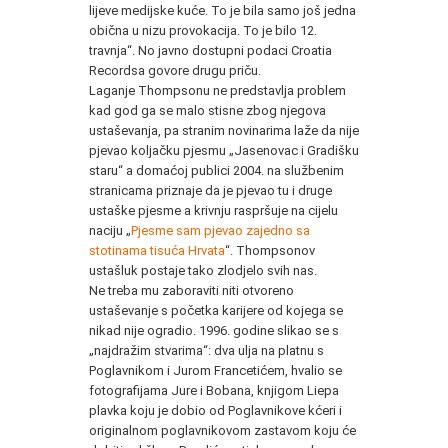
lijeve medijske kuće. To je bila samo još jedna
obična u nizu provokacija. To je bilo 12.
travnja“. No javno dostupni podaci Croatia
Recordsa govore drugu priču.
Laganje Thompsonu ne predstavlja problem
kad god ga se malo stisne zbog njegova
ustaševanja, pa stranim novinarima laže da nije
pjevao koljačku pjesmu „Jasenovac i Gradišku
staru“ a domaćoj publici 2004. na službenim
stranicama priznaje da je pjevao tu i druge
ustaške pjesme a krivnju raspršuje na cijelu
naciju „
Pjesme sam pjevao zajedno sa
stotinama tisuća Hrvata
“. Thompsonov
ustašluk postaje tako zlodjelo svih nas.
Ne treba mu zaboraviti niti otvoreno
ustaševanje s početka karijere od kojega se
nikad nije ogradio. 1996. godine slikao se s
„najdražim stvarima“: dva ulja na platnu s
Poglavnikom i Jurom Francetićem, hvalio se
fotografijama Jure i Bobana, knjigom Liepa
plavka koju je dobio od Poglavnikove kćeri i
originalnom poglavnikovom zastavom koju će