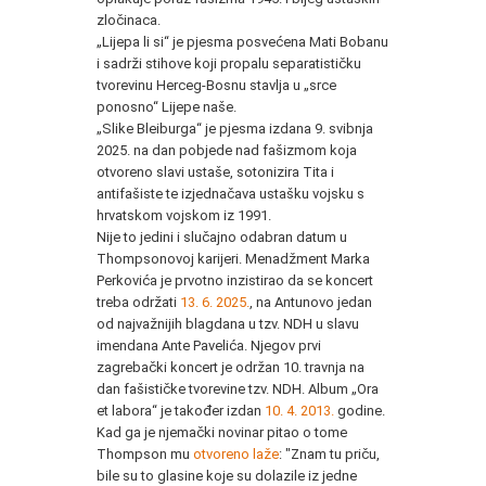
zločinaca.
„Lijepa li si“ je pjesma posvećena Mati Bobanu
i sadrži stihove koji propalu separatističku
tvorevinu Herceg-Bosnu stavlja u „srce
ponosno“ Lijepe naše.
„Slike Bleiburga“ je pjesma izdana 9. svibnja
2025. na dan pobjede nad fašizmom koja
otvoreno slavi ustaše, sotonizira Tita i
antifašiste te izjednačava ustašku vojsku s
hrvatskom vojskom iz 1991.
Nije to jedini i slučajno odabran datum u
Thompsonovoj karijeri. Menadžment Marka
Perkovića je prvotno inzistirao da se koncert
treba održati
13. 6. 2025.
, na Antunovo jedan
od najvažnijih blagdana u tzv. NDH u slavu
imendana Ante Pavelića. Njegov prvi
zagrebački koncert je održan 10. travnja na
dan fašističke tvorevine tzv. NDH. Album „Ora
et labora“ je također izdan
10. 4. 2013
.
godine.
Kad ga je njemački novinar pitao o tome
Thompson mu
otvoreno laže
: "Znam tu priču,
bile su to glasine koje su dolazile iz jedne