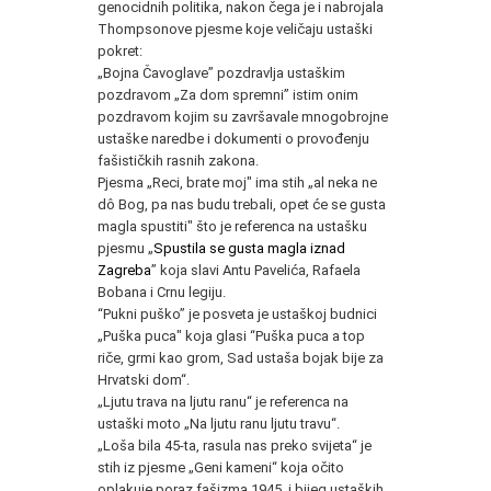
genocidnih politika, nakon čega je i nabrojala
Thompsonove pjesme koje veličaju ustaški
pokret:
„Bojna Čavoglave” pozdravlja ustaškim
pozdravom „Za dom spremni” istim onim
pozdravom kojim su završavale mnogobrojne
ustaške naredbe i dokumenti o provođenju
fašističkih rasnih zakona.
Pjesma „Reci, brate moj" ima stih „al neka ne
dô Bog, pa nas budu trebali, opet će se gusta
magla spustiti" što je referenca na ustašku
pjesmu „
Spustila se gusta magla iznad
Zagreba
” koja slavi Antu Pavelića, Rafaela
Bobana i Crnu legiju.
“Pukni puško” je posveta je ustaškoj budnici
„Puška puca" koja glasi “Puška puca a top
riče, grmi kao grom, Sad ustaša bojak bije za
Hrvatski dom“.
„Ljutu trava na ljutu ranu“ je referenca na
ustaški moto „Na ljutu ranu ljutu travu“.
„Loša bila 45-ta, rasula nas preko svijeta“ je
stih iz pjesme „Geni kameni“ koja očito
oplakuje poraz fašizma 1945. i bijeg ustaških