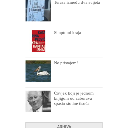
Terasa između dva svijeta
Simptomi kraja
Ne pristajem!
Čovjek koji je jednom
knjigom od zaborava
spasio stotine tisuća
drugih, prokletih i
uništenih
ARHIVA