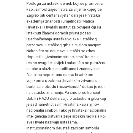
Podlogu za ustaški dernek koji se promovira
kao „simbol zajedništva za vrijeme kojeg će
Zagreb biti centar svijeta“ dala je i Hrvatska
akademija znanosti i umjetnosti, Matica
Hrvatska i Hrvatski institut za povijest čiji su
istaknuti članovi odradili prljavi posao
izjednačavanja ustaške vojske, ustaškog
pozdrava i ustaškog grba s cijelom nacijom.
Nakon što su neustavni ustaški pozdrav
dopustili u „iznimnim situacijama“ koje su
realno svugdje i uvijek i nakon što se poražene
ustaše u službenim prilikama i znanstvenim
člancima neprestano naziva hrvatskom
vojskom a u zakonu „hrvatskim žrtvama u
borbi za slobodu i nezavisnost“ došao je red i
na ustaško znamenje. Pa smo pred koncert
dobili i HAZU deklaraciju o ustaškom grbu koji
je sad nametnut svim Hrvatima kao i njihov
nacionalni simbol. Tako je hrvatska nacionalna
inteligencija ostvarila želje srpskih radikala koji
sve Hrvate nazivaju ustašama.
Institucionalnom deustašizacijom simbola