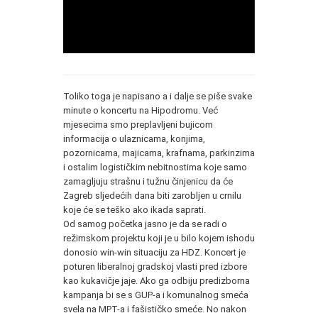
Toliko toga je napisano a i dalje se piše svake
minute o koncertu na Hipodromu. Već
mjesecima smo preplavljeni bujicom
informacija o ulaznicama, konjima,
pozornicama, majicama, krafnama, parkinzima
i ostalim logističkim nebitnostima koje samo
zamagljuju strašnu i tužnu činjenicu da će
Zagreb sljedećih dana biti zarobljen u crnilu
koje će se teško ako ikada saprati.
Od samog početka jasno je da se radi o
režimskom projektu koji je u bilo kojem ishodu
donosio win-win situaciju za HDZ. Koncert je
poturen liberalnoj gradskoj vlasti pred izbore
kao kukavičje jaje. Ako ga odbiju predizborna
kampanja bi se s GUP-a i komunalnog smeća
svela na MPT-a i fašističko smeće. No nakon