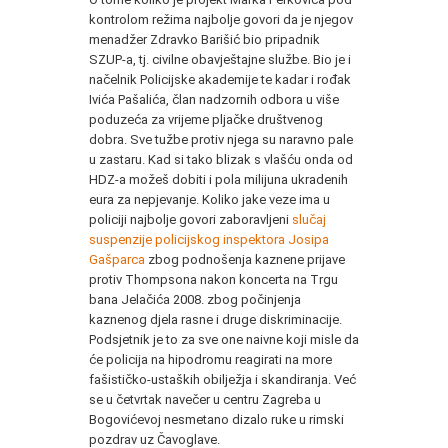
kontrolom režima najbolje govori da je njegov
menadžer Zdravko Barišić bio pripadnik
SZUP-a, tj. civilne obavještajne službe. Bio je i
načelnik Policijske akademije te kadar i rođak
Ivića Pašalića, član nadzornih odbora u više
poduzeća za vrijeme pljačke društvenog
dobra. Sve tužbe protiv njega su naravno pale
u zastaru. Kad si tako blizak s vlašću onda od
HDZ-a možeš dobiti i pola milijuna ukradenih
eura za nepjevanje. Koliko jake veze ima u
policiji najbolje govori zaboravljeni
slučaj
suspenzije policijskog inspektora Josipa
Gašparca
zbog podnošenja kaznene prijave
protiv Thompsona nakon koncerta na Trgu
bana Jelačića 2008. zbog počinjenja
kaznenog djela rasne i druge diskriminacije.
Podsjetnik je to za sve one naivne koji misle da
će policija na hipodromu reagirati na more
fašističko-ustaških obilježja i skandiranja. Već
se u četvrtak navečer u centru Zagreba u
Bogovićevoj nesmetano dizalo ruke u rimski
pozdrav uz Čavoglave.