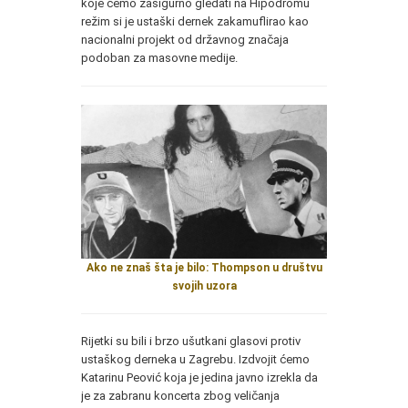
koje ćemo zasigurno gledati na Hipodromu
režim si je ustaški dernek zakamuflirao kao
nacionalni projekt od državnog značaja
podoban za masovne medije.
Ako ne znaš šta je bilo: Thompson u društvu
svojih uzora
Rijetki su bili i brzo ušutkani glasovi protiv
ustaškog derneka u Zagrebu. Izdvojit ćemo
Katarinu Peović koja je jedina javno izrekla da
je za zabranu koncerta zbog veličanja