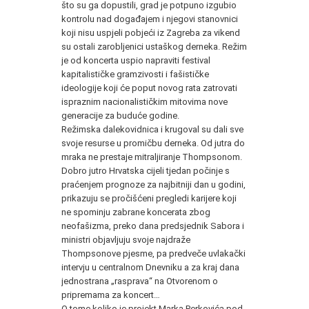
što su ga dopustili, grad je potpuno izgubio
kontrolu nad događajem i njegovi stanovnici
koji nisu uspjeli pobjeći iz Zagreba za vikend
su ostali zarobljenici ustaškog derneka. Režim
je od koncerta uspio napraviti festival
kapitalističke gramzivosti i fašističke
ideologije koji će poput novog rata zatrovati
ispraznim nacionalističkim mitovima nove
generacije za buduće godine.
Režimska dalekovidnica i krugoval su dali sve
svoje resurse u promičbu derneka. Od jutra do
mraka ne prestaje mitraljiranje Thompsonom.
Dobro jutro Hrvatska cijeli tjedan počinje s
praćenjem prognoze za najbitniji dan u godini,
prikazuju se pročišćeni pregledi karijere koji
ne spominju zabrane koncerata zbog
neofašizma, preko dana predsjednik Sabora i
ministri objavljuju svoje najdraže
Thompsonove pjesme, pa predveče uvlakački
intervju u centralnom Dnevniku a za kraj dana
jednostrana „rasprava“ na Otvorenom o
pripremama za koncert…
O tome koliko je projekt Marka Perkovića pod