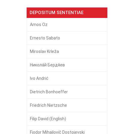
DEPOSITUM SENTENTIAE
Amos Oz
Ernesto Sabato
Miroslav Krleža
Никола́й Бердя́ев
Ivo Andrić
Dietrich Bonhoeffer
Friedrich Nietzsche
Filip David (English)
Fjodor Mihailovič Dostojevski