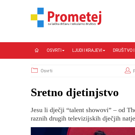
OSVRTI
LJUDI I KRAJEVI
DRUŠTVO 
Osvrti
​Sretno djetinjstvo
Jesu li dječji “talent showovi” – od T
raznih drugih televizijskih dječjih natj