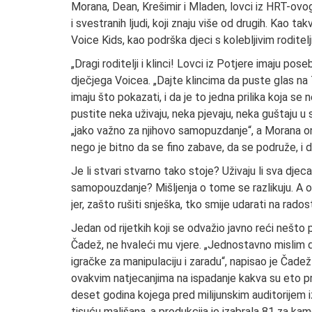
Morana, Dean, Krešimir i Mladen, lovci iz HRT-ovog 
i svestranih ljudi, koji znaju više od drugih. Kao t
Voice Kids, kao podrška djeci s kolebljivim roditel
„Dragi roditelji i klinci! Lovci iz Potjere imaju pos
dječjega Voicea. „Dajte klincima da puste glas na T
imaju što pokazati, i da je to jedna prilika koja se 
pustite neka uživaju, neka pjevaju, neka guštaju u 
„jako važno za njihovo samopuzdanje“, a Morana onda 
nego je bitno da se fino zabave, da se podruže, i 
Je li stvari stvarno tako stoje? Uživaju li sva djeca
samopouzdanje? Mišljenja o tome se razlikuju. A oni
jer, zašto rušiti snješka, tko smije udarati na radost
Jedan od rijetkih koji se odvažio javno reći nešto
Čadež, ne hvaleći mu vjere. „Jednostavno mislim da
igračke za manipulaciju i zaradu“, napisao je Čade
ovakvim natjecanjima na ispadanje kakva su eto pri
deset godina kojega pred milijunskim auditorijem izb
tisuću mališana, a produkcija je izabrala 81 za kam