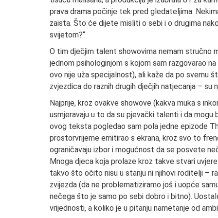
prava drama počinje tek pred gledateljima. Nekima 
zaista. Što će dijete misliti o sebi i o drugima na
svijetom?“
O tim dječjim talent showovima nemam stručno miš
jednom psihologinjom s kojom sam razgovarao na
ovo nije uža specijalnost), ali kaže da po svemu 
zvjezdica do raznih drugih dječjih natjecanja – su 
Najprije, kroz ovakve showove (kakva muka s inkorp
usmjeravaju u to da su pjevački talenti i da mogu b
ovog teksta pogledao sam pola jedne epizode The 
prostorvrijeme emitirao s ekrana, kroz svo to fren
ograničavaju izbor i mogućnost da se posvete neče
Mnoga djeca koja prolaze kroz takve stvari uvjere s
takvo što očito nisu u stanju ni njihovi roditelji –
zvijezda (da ne problematiziramo još i uopće samu 
nečega što je samo po sebi dobro i bitno). Uostalo
vrijednosti, a koliko je u pitanju nametanje od ambi