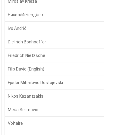
Miroslav Krleža
Никола́й Бердя́ев
Ivo Andrić
Dietrich Bonhoeffer
Friedrich Nietzsche
Filip David (English)
Fjodor Mihailovič Dostojevski
Nikos Kazantzakis
Meša Selimović
Voltaire