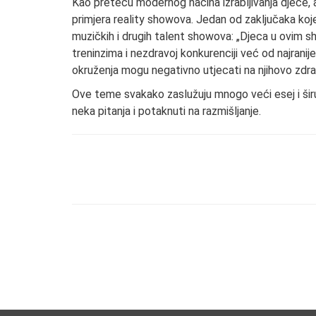
Kao preteču modernog načina izrabljivanja djece, a
primjera reality showova. Jedan od zaključaka koje
muzičkih i drugih talent showova: „Djeca u ovim 
treninzima i nezdravoj konkurenciji već od najranije
okruženja mogu negativno utjecati na njihovo zdravlj
Ove teme svakako zaslužuju mnogo veći esej i širu
neka pitanja i potaknuti na razmišljanje.