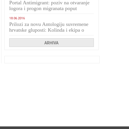
Portal Antimigrant: poziv na otvaranje
logora i progon migranata poput
bijesnih kerova
18.06.2016
Prilozi za novu Antologiju suvremene
hrvatske gluposti: Kolinda i ekipa o
navijačkim huliganima
ARHIVA