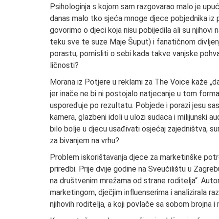
Psihologinja s kojom sam razgovarao malo je upu
danas malo tko sjeća mnoge djece pobjednika iz pr
govorimo o djeci koja nisu pobijedila ali su njihov
teku sve te suze Maje Šuput) i fanatičnom divljen
porastu, pomisliti o sebi kada takve vanjske pohva
ličnosti?
Morana iz Potjere u reklami za The Voice kaže „da ni
jer inače ne bi ni postojalo natjecanje u tom for
uspoređuje po rezultatu. Pobjede i porazi jesu sasta
kamera, glazbeni idoli u ulozi sudaca i milijunski a
bilo bolje u djecu usađivati osjećaj zajedništva,
za bivanjem na vrhu?
Problem iskorištavanja djece za marketinške potrebe
priredbi. Prije dvije godine na Sveučilištu u Zagr
na društvenim mrežama od strane roditelja“. Autor
marketingom, dječjim influenserima i analizirala r
njihovih roditelja, a koji povlače sa sobom brojna i 