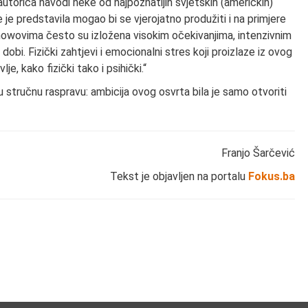
utorica navodi neke od najpoznatijih svjetskih (američkih)
 je predstavila mogao bi se vjerojatno produžiti i na primjere
showovima često su izložena visokim očekivanjima, intenzivnim
 dobi. Fizički zahtjevi i emocionalni stres koji proizlaze iz ovog
e, kako fizički tako i psihički.“
 stručnu raspravu: ambicija ovog osvrta bila je samo otvoriti
Franjo Šarčević
Tekst je objavljen na portalu
Fokus.ba