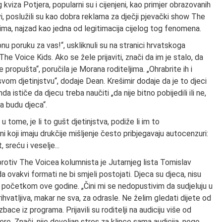
kviza Potjera, popularni su i cijenjeni, kao primjer obrazovanih
akvi, poslužili su kao dobra reklama za dječji pjevački show The
jima, najzad kao jedna od legitimacija cijelog tog fenomena.
ebnu poruku za vas!“, uskliknuli su na stranici hrvatskoga
he Voice Kids. Ako se žele prijaviti, znači da im je stalo, da
ne propušta“, poručila je Morana roditeljima. „Ohrabrite ih i
svom djetinjstvu“, dodaje Dean. Krešimir dodaje da je to djeci
ističe da djecu treba naučiti „da nije bitno pobijedili ili ne,
da budu djeca“.
 u tome, je li to gušt djetinjstva, podiže li im to
 koji imaju drukčije mišljenje često pribjegavaju autocenzuri:
, sreću i veselje...
 protiv The Voicea kolumnista je Jutarnjeg lista Tomislav
 ovakvi formati ne bi smjeli postojati. Djeca su djeca, nisu
ž početkom ove godine. „Čini mi se nedopustivim da sudjeluju u
hvatljiva, makar ne sva, za odrasle. Ne želim gledati dijete od
ace iz programa. Prijavili su roditelji na audiciju više od
ere. Znači, nije dovoljan stres za klince sama audicija, nego