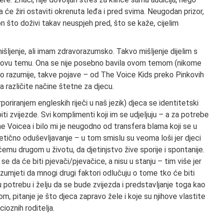
će žiri ostaviti okrenuta leđa i pred svima. Neugodan prizor,
kon što doživi takav neuspjeh pred, što se kaže, cijelim
ljenje, ali imam zdravorazumsko. Takvo mišljenje dijelim s
 ovu temu. Ona se nije posebno bavila ovom temom (nikome
što razumije, takve pojave – od The Voice Kids preko Pinkovih
na različite načine štetne za djecu.
oriranjem engleskih riječi u naš jezik) djeca se identitetski
iti zvijezde. Svi komplimenti koji im se udjeljuju – a za potrebe
Voicea i bilo mi je neugodno od transfera blama koji se u
etično oduševljavanje – u tom smislu su veoma loši jer djeci
mu drugom u životu, da djetinjstvo žive sporije i spontanije.
e da će biti pjevači/pjevačice, a nisu u stanju – tim više jer
 razumjeti da mnogi drugi faktori odlučuju o tome tko će biti
potrebu i želju da se bude zvijezda i predstavljanje toga kao
m, pitanje je što djeca zapravo žele i koje su njihove vlastite
cioznih roditelja.