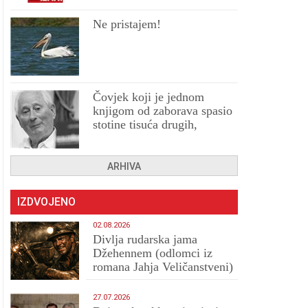
Ne pristajem!
Čovjek koji je jednom
knjigom od zaborava spasio
stotine tisuća drugih,
prokletih i uništenih
ARHIVA
IZDVOJENO
02.08.2026
Divlja rudarska jama
Džehennem (odlomci iz
romana Jahja Veličanstveni)
27.07.2026