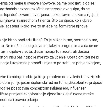
ćenija od mene u ovakve showove, pa me podsjetila da se
ethodnih sezona različitih natjecanja ovog tipa, da ne
i nastupi dočekivani s ovacijama, neizostavnim suzama (gdje li
ju njihovu izvanrednom talentu. Što će djeca, koja ubrzo
le izostanu i kako sve to utječe na formiranje njihove
je bitno podijedili ili ne“. To je nužno bitno, postane bitno,
matu. Ne može se sudjelovati u takvim programima a da se ne
vni dijelovi života, djeca moraju to naučiti, ali deseci
uditorij nisu baš najbolje mjesto za učenje. Uostalom, zar ne bi
 suradnje i uzajamne pomoći, umjesto potrebu za pobjeđivanjem,
 i ambicije roditelja širi je problem od ovakvih televizijskih
ebu obranjen je jedan diplomski rad na temu „Eksploatacija djece
ica se pozabavila konceptom influensera, influenser
azličite primjere eksploatacije djece kroz društvene mreže
moralna i pravna pitanja.