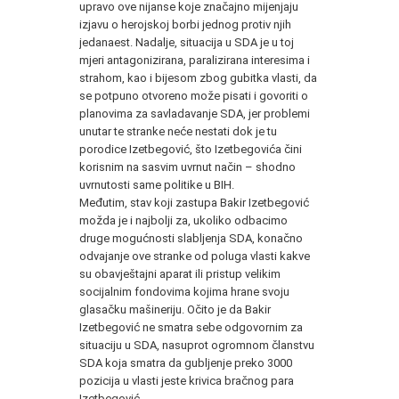
upravo ove nijanse koje značajno mijenjaju
izjavu o herojskoj borbi jednog protiv njih
jedanaest. Nadalje, situacija u SDA je u toj
mjeri antagonizirana, paralizirana interesima i
strahom, kao i bijesom zbog gubitka vlasti, da
se potpuno otvoreno može pisati i govoriti o
planovima za savladavanje SDA, jer problemi
unutar te stranke neće nestati dok je tu
porodice Izetbegović, što Izetbegovića čini
korisnim na sasvim uvrnut način – shodno
uvrnutosti same politike u BIH.
Međutim, stav koji zastupa Bakir Izetbegović
možda je i najbolji za, ukoliko odbacimo
druge mogućnosti slabljenja SDA, konačno
odvajanje ove stranke od poluga vlasti kakve
su obavještajni aparat ili pristup velikim
socijalnim fondovima kojima hrane svoju
glasačku mašineriju. Očito je da Bakir
Izetbegović ne smatra sebe odgovornim za
situaciju u SDA, nasuprot ogromnom članstvu
SDA koja smatra da gubljenje preko 3000
pozicija u vlasti jeste krivica bračnog para
Izetbegović.