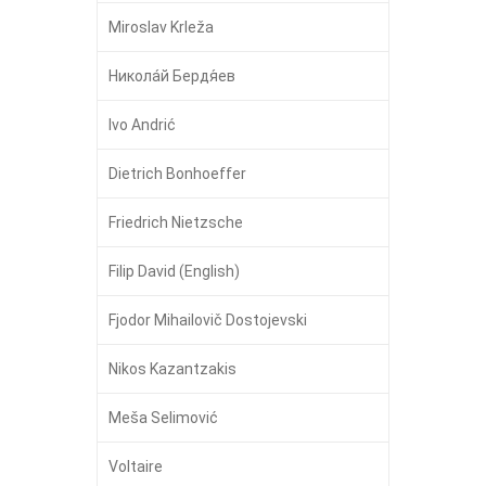
Miroslav Krleža
Никола́й Бердя́ев
Ivo Andrić
Dietrich Bonhoeffer
Friedrich Nietzsche
Filip David (English)
Fjodor Mihailovič Dostojevski
Nikos Kazantzakis
Meša Selimović
Voltaire