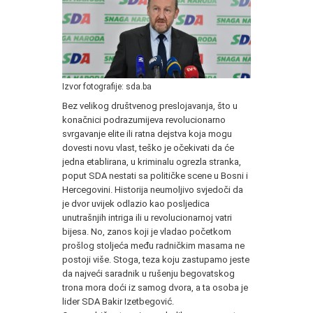
Izvor fotografije: sda.ba
Bez velikog društvenog preslojavanja, što u
konačnici podrazumijeva revolucionarno
svrgavanje elite ili ratna dejstva koja mogu
dovesti novu vlast, teško je očekivati da će
jedna etablirana, u kriminalu ogrezla stranka,
poput SDA nestati sa političke scene u Bosni i
Hercegovini. Historija neumoljivo svjedoči da
je dvor uvijek odlazio kao posljedica
unutrašnjih intriga ili u revolucionarnoj vatri
bijesa. No, zanos koji je vladao početkom
prošlog stoljeća među radničkim masama ne
postoji više. Stoga, teza koju zastupamo jeste
da najveći saradnik u rušenju begovatskog
trona mora doći iz samog dvora, a ta osoba je
lider SDA Bakir Izetbegović.