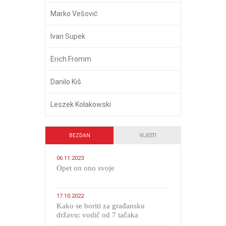
Marko Vešović
Ivan Supek
Erich Fromm
Danilo Kiš
Leszek Kołakowski
BEZDAN
VIJESTI
06.11.2023
​Opet on ono svoje
17.10.2022
Kako se boriti za građansku
državu: vodič od 7 tačaka