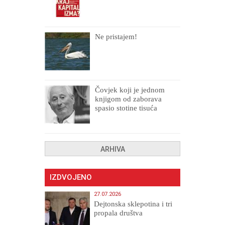
Ne pristajem!
Čovjek koji je jednom
knjigom od zaborava
spasio stotine tisuća
drugih, prokletih i
uništenih
ARHIVA
IZDVOJENO
27.07.2026
Dejtonska sklepotina i tri
propala društva