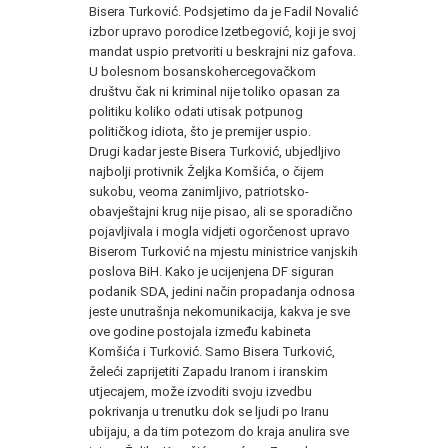
Bisera Turković. Podsjetimo da je Fadil Novalić
izbor upravo porodice Izetbegović, koji je svoj
mandat uspio pretvoriti u beskrajni niz gafova.
U bolesnom bosanskohercegovačkom
društvu čak ni kriminal nije toliko opasan za
politiku koliko odati utisak potpunog
političkog idiota, što je premijer uspio.
Drugi kadar jeste Bisera Turković, ubjedljivo
najbolji protivnik Željka Komšića, o čijem
sukobu, veoma zanimljivo, patriotsko-
obavještajni krug nije pisao, ali se sporadično
pojavljivala i mogla vidjeti ogorčenost upravo
Biserom Turković na mjestu ministrice vanjskih
poslova BiH. Kako je ucijenjena DF siguran
podanik SDA, jedini način propadanja odnosa
jeste unutrašnja nekomunikacija, kakva je sve
ove godine postojala između kabineta
Komšića i Turković. Samo Bisera Turković,
želeći zaprijetiti Zapadu Iranom i iranskim
utjecajem, može izvoditi svoju izvedbu
pokrivanja u trenutku dok se ljudi po Iranu
ubijaju, a da tim potezom do kraja anulira sve