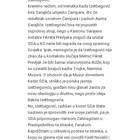
Krenimo redom, od trenutka kada Izetbegović
bira Sarajlića umjesto Čampara, što će
rezultirati osvetom Čampara i padom Asima
Sarajlića. Izetbegović bira ne popustiti
suprotnoj struji, nego u Kantonu Sarajevo
instalira Fikreta Prevljaka znajući da unutar
SDA u KS neće biti napada na ovog opasnog
čovjeka. Ipak, nemoguće je da Izetbegović nije
znao da u kontekstu slučaja Memić Fikret
Prevljak će biti šamar stanovnicima Ilidže, koji
su uzvratili birajući kadra Trojke, Nermina
Muzura. S obzirom da je Muzur donedavni
kadar SDA, utoliko je poruka jasnija
Izetbegoviću, građani nisu glasali zaista za
novu ideologiju u društvu, nego protiv ideja
Bakira Izetbegovića.
No, Izetbegović, radišan u korist SDA štete
nastavio je sprovoditi sve svoje zamisli, pa je
SDA pripomogao Harisom Zahiragićem u
Predsjedništvu te stranke, Farukom
Kapidžićem u cirkuskoj postavi te stranke, u
kojoj su glavne role već izvodili Fadil Novalić i