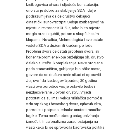
Izetbegovića otvara i sljedeću konstataciju:
ono što je dobro za slabljenje SDA i dalje
podrazumijeva da će društvo čekajući
dinastički sunovrat trpiti Sebiju Izetbegović na
mjestu direktorice KCUS-a, iako bi to mjesto
mogla brzo izgubiti, potom u skupštinskim
klupama, Novalića, Mehmedagića i sve ostale
vedete SDA u dužem ili kraćem periodu.
Problemi dvora će ostati problemi dvora, ali
korjenite promjene koje priželjkuje bh. društvo
daleko su teže i kompleksnije. Neke procjene
pada stanovništva, gubljenja biološke mase,
govore da se društvo neće nikad ni oporaviti.
Jer, sve i da Izetbegović padne, 30 godina
vlasti ove porodice već je ostavilo teške i
neizlječive rane u ovom društvu. Vrijedi
potcrtati da su imali veliku rušilačku pomoć u
vidu srpskog i hrvatskog dvora, njihovih elita,
porodica i potpuno jednake unutarstranačke
logike. Tema međusobnog antagoniziranja
između tri nacionalizma zarad ostajanja na
vlasti kako bi se sprovodila kadrovska politika