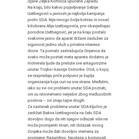
izjave Željka Komšića upućene Zapadu.
Na kraju, bilo kakvo pojavljivanje Sebije
Izetbegović u javnosti je najbolja kampanja
protiv SDA. Nije mnogo bolje kotirao ni nosač
kišobrana Alije Izetbegovića, prvi obavještajac
porodice Izetbegović, jer je na kraju postalo
svakome jasno da aparat države zaslužen za
sigurnost jedino služi u privatne interese
dvora. Ta pomalo zastrašujuća činjenica da
svako može postati meta aparata dodatno je
motivirala ljude da prešute sve antagonizme
unutar Trojke i kasnije Osmorke. OSA, o kojoj
se raspredaju priče potpuno je šuplja
organizacija koja curi na sve strane. Međutim,
iako su svi ovi problemi unutar SDA poznati,
oni su istovremeno nerješivi zbog međusobnih
poslova – svi znaju tajne drugih.
Za nastavak problema unutar SDA ključno je
zadržati Bakira Izetbegovića na čelu SDA
dovoljno dugo da niti njegov odlazak više ne
može promijeniti stvari, niti dolazak novog
čovjeka može dati dovoljno vremena za
promjene. Razumljivo, hipoteza o korisnosti