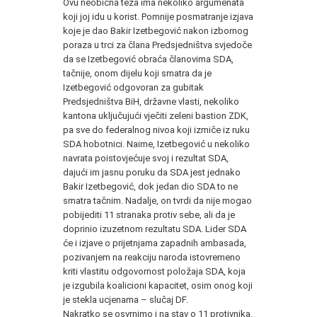
Ovu neobična teza ima nekoliko argumenata
koji joj idu u korist. Pomnije posmatranje izjava
koje je dao Bakir Izetbegović nakon izbornog
poraza u trci za člana Predsjedništva svjedoče
da se Izetbegović obraća članovima SDA,
tačnije, onom dijelu koji smatra da je
Izetbegović odgovoran za gubitak
Predsjedništva BiH, državne vlasti, nekoliko
kantona uključujući vječiti zeleni bastion ZDK,
pa sve do federalnog nivoa koji izmiče iz ruku
SDA hobotnici. Naime, Izetbegović u nekoliko
navrata poistovjećuje svoj i rezultat SDA,
dajući im jasnu poruku da SDA jest jednako
Bakir Izetbegović, dok jedan dio SDA to ne
smatra tačnim. Nadalje, on tvrdi da nije mogao
pobijediti 11 stranaka protiv sebe, ali da je
doprinio izuzetnom rezultatu SDA. Lider SDA
će i izjave o prijetnjama zapadnih ambasada,
pozivanjem na reakciju naroda istovremeno
kriti vlastitu odgovornost položaja SDA, koja
je izgubila koalicioni kapacitet, osim onog koji
je stekla ucjenama – slučaj DF.
Nakratko se osvrnimo i na stav o 11 protivnika.