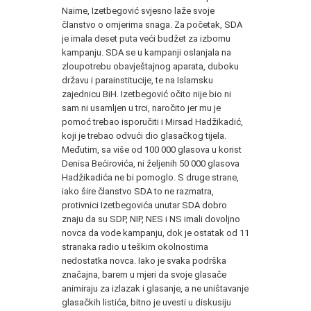
Naime, Izetbegović svjesno laže svoje
članstvo o omjerima snaga. Za početak, SDA
je imala deset puta veći budžet za izbornu
kampanju. SDA se u kampanji oslanjala na
zloupotrebu obavještajnog aparata, duboku
državu i parainstitucije, te na Islamsku
zajednicu BiH. Izetbegović očito nije bio ni
sam ni usamljen u trci, naročito jer mu je
pomoć trebao isporučiti i Mirsad Hadžikadić,
koji je trebao odvući dio glasačkog tijela.
Međutim, sa više od 100 000 glasova u korist
Denisa Bećirovića, ni željenih 50 000 glasova
Hadžikadića ne bi pomoglo. S druge strane,
iako šire članstvo SDA to ne razmatra,
protivnici Izetbegovića unutar SDA dobro
znaju da su SDP, NIP, NES i NS imali dovoljno
novca da vode kampanju, dok je ostatak od 11
stranaka radio u teškim okolnostima
nedostatka novca. Iako je svaka podrška
značajna, barem u mjeri da svoje glasače
animiraju za izlazak i glasanje, a ne uništavanje
glasačkih listića, bitno je uvesti u diskusiju