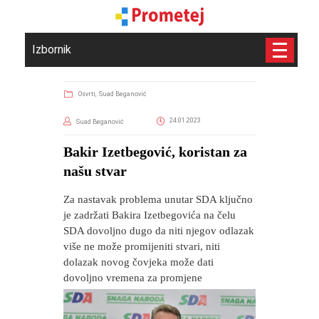
Izbornik
Osvrti,
Suad Beganović
24.01.2023
Suad Beganović
​Bakir Izetbegović, koristan za
našu stvar
Za nastavak problema unutar SDA ključno
je zadržati Bakira Izetbegovića na čelu
SDA dovoljno dugo da niti njegov odlazak
više ne može promijeniti stvari, niti
dolazak novog čovjeka može dati
dovoljno vremena za promjene