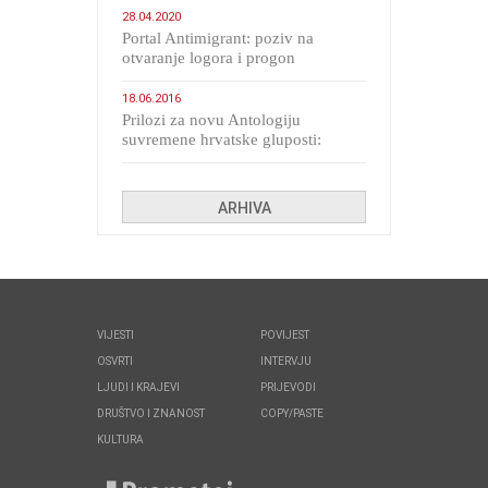
28.04.2020
Portal Antimigrant: poziv na
otvaranje logora i progon
migranata poput bijesnih kerova
18.06.2016
Prilozi za novu Antologiju
suvremene hrvatske gluposti:
Kolinda i ekipa o navijačkim
huliganima
ARHIVA
VIJESTI
POVIJEST
OSVRTI
INTERVJU
LJUDI I KRAJEVI
PRIJEVODI
DRUŠTVO I ZNANOST
COPY/PASTE
KULTURA