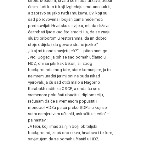
škole. Međutim, stvara se mlada država, trebat
će im ljudi kao ti koji izgledaju smotano kak ti,
a zapravo su jako tvrdi i muževni. Ovi koji su
sad po rovovima i bojišnicama neće moći
predstavljati Hrvatsku u svijetu, mlada država
će trebati ljude kao što smo ti i ja, da se znaju
služiti priborom u restoranima, da im dobro
stoje odijela i da govore strane jezike.“
„I kaj mi ti onda savjetuješ?“ – pitao sam ga.
„Vidi Gogec, ja bih se sad odmah učlanio u
HDZ, oni su jaki kak beton, ali zbog
backgrounda mog tate, stare komunjare, ja to
ne mrem uraditi jer mi oni ne budu nikad
vjerovali, ja ću sad otići malo u Nagorno
Karabakh raditi za OSCE, a onda ću se s
vremenom pokušati ubaciti u diplomaciju,
računam da će s vremenom popustiti i
monopol HDZa pa ću preko SDPa, u koji se
sutra namjeravam učlaniti, uskočiti u sedlo“ –
pa nastavi:
„A tebi, koji imaš za njih bolji obiteljski
background, znaš ono crkva, hrvatsvo i te fore,
savjetujem da se odmah učlaniš u HDZ,