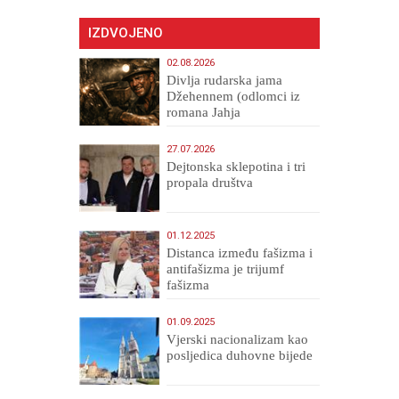
IZDVOJENO
02.08.2026
Divlja rudarska jama
Džehennem (odlomci iz
romana Jahja
Veličanstveni)
27.07.2026
Dejtonska sklepotina i tri
propala društva
01.12.2025
Distanca između fašizma i
antifašizma je trijumf
fašizma
01.09.2025
​Vjerski nacionalizam kao
posljedica duhovne bijede