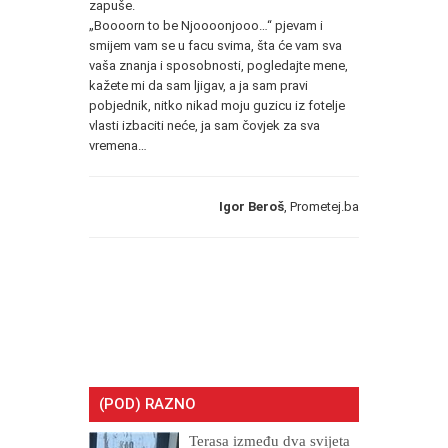
zapuše.
„Boooorn to be Njoooonjooo…“ pjevam i
smijem vam se u facu svima, šta će vam sva
vaša znanja i sposobnosti, pogledajte mene,
kažete mi da sam ljigav, a ja sam pravi
pobjednik, nitko nikad moju guzicu iz fotelje
vlasti izbaciti neće, ja sam čovjek za sva
vremena…
Igor Beroš
, Prometej.ba
(POD) RAZNO
Terasa između dva svijeta