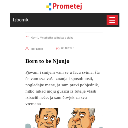
Izbornik
Osvrti,
Metafizika splitskog asfalta
03.10.2025
Igor Beroš
​Born to be Njonjo
Pjevam i smijem vam se u facu svima, šta
će vam sva vaša znanja i sposobnosti,
pogledajte mene, ja sam pravi pobjednik,
nitko nikad moju guzicu iz fotelje vlasti
izbaciti neće, ja sam čovjek za sva
vremena