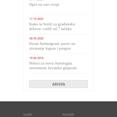
​Opet on ono svoje
17.10.2022
Kako se boriti za građansku
državu: vodič od 7 tačaka
28.04.2020
Portal Antimigrant: poziv na
otvaranje logora i progon
migranata poput bijesnih kerova
18.06.2016
Prilozi za novu Antologiju
suvremene hrvatske gluposti:
Kolinda i ekipa o navijačkim
huliganima
ARHIVA
VIJESTI
POVIJEST