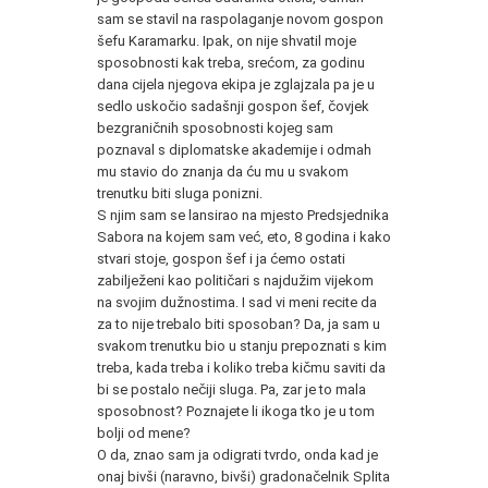
sam se stavil na raspolaganje novom gospon
šefu Karamarku. Ipak, on nije shvatil moje
sposobnosti kak treba, srećom, za godinu
dana cijela njegova ekipa je zglajzala pa je u
sedlo uskočio sadašnji gospon šef, čovjek
bezgraničnih sposobnosti kojeg sam
poznaval s diplomatske akademije i odmah
mu stavio do znanja da ću mu u svakom
trenutku biti sluga ponizni.
S njim sam se lansirao na mjesto Predsjednika
Sabora na kojem sam već, eto, 8 godina i kako
stvari stoje, gospon šef i ja ćemo ostati
zabilježeni kao političari s najdužim vijekom
na svojim dužnostima. I sad vi meni recite da
za to nije trebalo biti sposoban? Da, ja sam u
svakom trenutku bio u stanju prepoznati s kim
treba, kada treba i koliko treba kičmu saviti da
bi se postalo nečiji sluga. Pa, zar je to mala
sposobnost? Poznajete li ikoga tko je u tom
bolji od mene?
O da, znao sam ja odigrati tvrdo, onda kad je
onaj bivši (naravno, bivši) gradonačelnik Splita