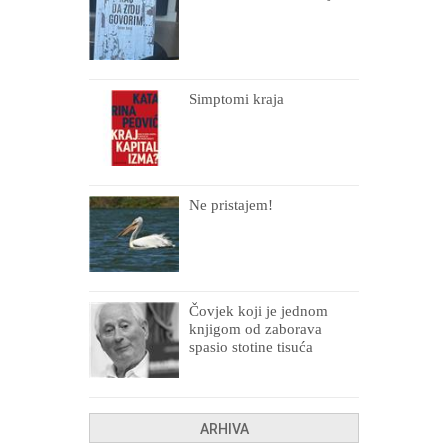
Simptomi kraja
Ne pristajem!
Čovjek koji je jednom
knjigom od zaborava
spasio stotine tisuća
drugih, prokletih i
uništenih
ARHIVA