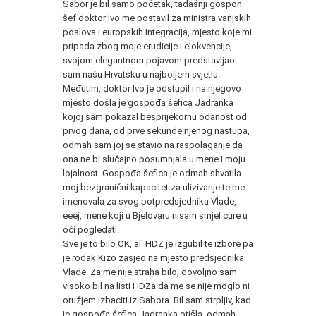
Sabor je bil samo početak, tadašnji gospon
šef doktor Ivo me postavil za ministra vanjskih
poslova i europskih integracija, mjesto koje mi
pripada zbog moje erudicije i elokvencije,
svojom elegantnom pojavom predstavljao
sam našu Hrvatsku u najboljem svjetlu.
Međutim, doktor Ivo je odstupil i na njegovo
mjesto došla je gospođa šefica Jadranka
kojoj sam pokazal besprijekornu odanost od
prvog dana, od prve sekunde njenog nastupa,
odmah sam joj se stavio na raspolaganje da
ona ne bi slučajno posumnjala u mene i moju
lojalnost. Gospođa šefica je odmah shvatila
moj bezgranični kapacitet za ulizivanje te me
imenovala za svog potpredsjednika Vlade,
eeej, mene koji u Bjelovaru nisam smjel cure u
oči pogledati.
Sve je to bilo OK, al' HDZ je izgubil te izbore pa
je rođak Kizo zasjeo na mjesto predsjednika
Vlade. Za me nije straha bilo, dovoljno sam
visoko bil na listi HDZa da me se nije moglo ni
oružjem izbaciti iz Sabora. Bil sam strpljiv, kad
je gospođa šefica Jadranka otišla, odmah