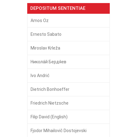
DEPOSITUM SENTENTIAE
Amos Oz
Ernesto Sabato
Miroslav Krleža
Никола́й Бердя́ев
Ivo Andrić
Dietrich Bonhoeffer
Friedrich Nietzsche
Filip David (English)
Fjodor Mihailovič Dostojevski