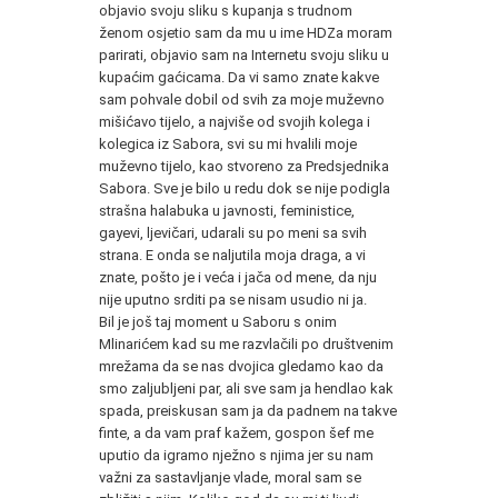
objavio svoju sliku s kupanja s trudnom
ženom osjetio sam da mu u ime HDZa moram
parirati, objavio sam na Internetu svoju sliku u
kupaćim gaćicama. Da vi samo znate kakve
sam pohvale dobil od svih za moje muževno
mišićavo tijelo, a najviše od svojih kolega i
kolegica iz Sabora, svi su mi hvalili moje
muževno tijelo, kao stvoreno za Predsjednika
Sabora. Sve je bilo u redu dok se nije podigla
strašna halabuka u javnosti, feministice,
gayevi, ljevičari, udarali su po meni sa svih
strana. E onda se naljutila moja draga, a vi
znate, pošto je i veća i jača od mene, da nju
nije uputno srditi pa se nisam usudio ni ja.
Bil je još taj moment u Saboru s onim
Mlinarićem kad su me razvlačili po društvenim
mrežama da se nas dvojica gledamo kao da
smo zaljubljeni par, ali sve sam ja hendlao kak
spada, preiskusan sam ja da padnem na takve
finte, a da vam praf kažem, gospon šef me
uputio da igramo nježno s njima jer su nam
važni za sastavljanje vlade, moral sam se