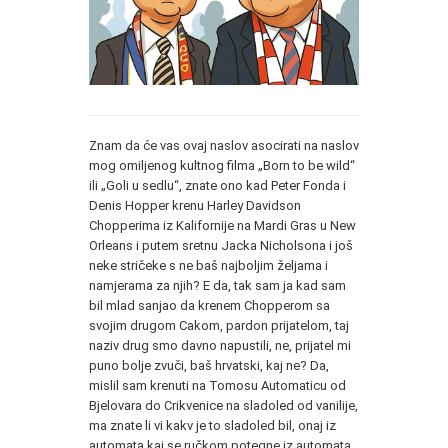
Znam da će vas ovaj naslov asocirati na naslov
mog omiljenog kultnog filma „Born to be wild“
ili „Goli u sedlu“, znate ono kad Peter Fonda i
Denis Hopper krenu Harley Davidson
Chopperima iz Kalifornije na Mardi Gras u New
Orleans i putem sretnu Jacka Nicholsona i još
neke stričeke s ne baš najboljim željama i
namjerama za njih? E da, tak sam ja kad sam
bil mlad sanjao da krenem Chopperom sa
svojim drugom Cakom, pardon prijatelom, taj
naziv drug smo davno napustili, ne, prijatel mi
puno bolje zvuči, baš hrvatski, kaj ne? Da,
mislil sam krenuti na Tomosu Automaticu od
Bjelovara do Crikvenice na sladoled od vanilije,
ma znate li vi kakv je to sladoled bil, onaj iz
automata kaj se ručkom potegne iz automata,