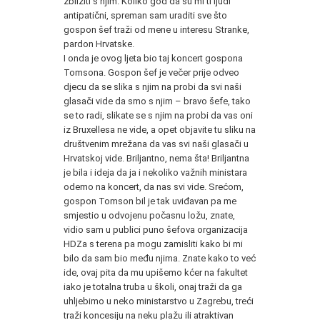
zbližiti s njim. Koliko god da su mi ti ljudi
antipatični, spreman sam uraditi sve što
gospon šef traži od mene u interesu Stranke,
pardon Hrvatske.
I onda je ovog ljeta bio taj koncert gospona
Tomsona. Gospon šef je večer prije odveo
djecu da se slika s njim na probi da svi naši
glasači vide da smo s njim – bravo šefe, tako
se to radi, slikate se s njim na probi da vas oni
iz Bruxellesa ne vide, a opet objavite tu sliku na
društvenim mrežana da vas svi naši glasači u
Hrvatskoj vide. Briljantno, nema šta! Briljantna
je bila i ideja da ja i nekoliko važnih ministara
odemo na koncert, da nas svi vide. Srećom,
gospon Tomson bil je tak uviđavan pa me
smjestio u odvojenu počasnu ložu, znate,
vidio sam u publici puno šefova organizacija
HDZa s terena pa mogu zamisliti kako bi mi
bilo da sam bio među njima. Znate kako to već
ide, ovaj pita da mu upišemo kćer na fakultet
iako je totalna truba u školi, onaj traži da ga
uhljebimo u neko ministarstvo u Zagrebu, treći
traži koncesiju na neku plažu ili atraktivan