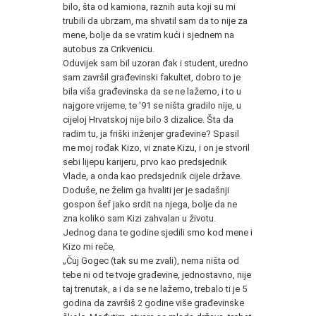
bilo, šta od kamiona, raznih auta koji su mi
trubili da ubrzam, ma shvatil sam da to nije za
mene, bolje da se vratim kući i sjednem na
autobus za Crikvenicu.
Oduvijek sam bil uzoran đak i student, uredno
sam završil građevinski fakultet, dobro to je
bila viša građevinska da se ne lažemo, i to u
najgore vrijeme, te '91 se ništa gradilo nije, u
cijeloj Hrvatskoj nije bilo 3 dizalice. Šta da
radim tu, ja friški inženjer građevine? Spasil
me moj rođak Kizo, vi znate Kizu, i on je stvoril
sebi lijepu karijeru, prvo kao predsjednik
Vlade, a onda kao predsjednik cijele države.
Doduše, ne želim ga hvaliti jer je sadašnji
gospon šef jako srdit na njega, bolje da ne
zna koliko sam Kizi zahvalan u životu.
Jednog dana te godine sjedili smo kod mene i
Kizo mi reče,
„Čuj Gogec (tak su me zvali), nema ništa od
tebe ni od te tvoje građevine, jednostavno, nije
taj trenutak, a i da se ne lažemo, trebalo ti je 5
godina da završiš 2 godine više građevinske