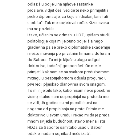
odlaziš u odijelu na njihove sastanke i
proslave, vidjet ćeš, već će te neko primijetiti i
preko diplomacije, za koju si idealan, lansirati
u orbitu“. Tak me savjetoval rođak Kizo, svaka
mu se pozlatila.
I tako, učlanim se odmah u HDZ, upišem studij
politologije koja mi je puno bolje išla nego
građevina pa se preko diplomatske akademije
i nešto muvanja po privatnim firmama dofuram
do Sabora. Tu mi je ključnu ulogu odigral
doktor Ivo, tadašnji gospon šef. On me je
primjetil kak sam se na svakom predizbornom
mitingu u besprijekornom odijelu progurao u
prvi red i pljeskao dlanovima svom snagom.
To mi nije bilo lako, kako nisam neke posebne
visine, stalno sam se propinjal na prste da me
se vidi, tih godina su mi pucali listovi na
nogama od propinjanja na prste. Primio me
doktor Ivo u svom uredu i rekao mi da je preda
mnom svijetla budućnost, stavio me na listu
HDZa za Sabor te sam tako ušao u Sabor
odakle, nadam se, nikad neću izaći.