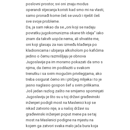
poslovni prostor, svi oni znaju modus
operandi stjecanja koristi kad smo mi na vlasti,
samo pronađi kome ćeš se uvući i riješit ćeš
sve svoje probleme.
Da, ja sam rekao da se „oni koji se nadaju
povratku jugokomunizma okane tih ideja“ iako
znam da takvih uopće nema, ali shvatite me,
oni koji glasaju za nas između klađenja po
kladionicama i ubijanja alkoholom po kafićima
jedino o čemu razmišljaju je obnova
Jugoslavije pa im moramo pokazati da smo s
njima, da ćemo im podilaziti u svakom
trenutku i sa svim mogućim privilegijama, ako
treba osigurat ćemo im i ptičjeg mlijeka i to je
jasno naglasio gospon šef u svim prilikama.
Još jedan razlog zašto ne smijemo spominjati
Jugoslaviju je što su u toj državi građevinski
inženjeri podigli most na Maslenici koji se
nikad zatvorio nije, a u našoj državi su
građevinski inženjeri poput mene pa se taj
most na Maslenici podigne na mjestu na
kojem ga zatvori svaka malo jača bura koja