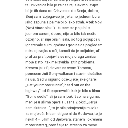
ta Crikvenica bila je za nas raj. Sav moj svijet
bil je tih dana od Crikvenice do Senja, dobro,
Senj sam izbjegavao jer je tamo jednom bura
jako zapuhala pa me bilo jako strah. A tek Novi
(Novi Vinodolski )… tu sam se poljubil s
jednom curom, dobro, nije to bilo tak nešto
ozbiljno, al' nije bila ni šala, od tog poljupca u
igri trebale su mi godine i godine da pogledam
neku djevojku u oči, kamoli da je poljubim, al'
praf za praf, pojavila se moja draga ženica,
moje zlato i tak me izvukla iz tih problema.
Krenem ja iz Bjelovara na svom Tomosu,
ponesem žuti Sony walkman i stavim slušalice
na uši. Sad vi sigurno očekujete jake gitare i
„Get your motor runnin', head out on the
highway“ od Steppenwolfa kak je bilo u filmu
“Goli u sedlu“, ali ja sam ipak išao na sigurno,
meni je u ušima pjevala Jasna Zlokić „Jer ja
sam skitnica…“, to je bila primjerenija muzika
za moje uši. Nisam stigao ni do Gudovca, to je
nekih 4 – 5 km od Bjelovara, stanem i okrenem
motor natrag, previše je to stresno za mene