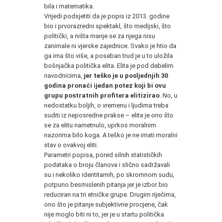
bila i matematika.
Vrijedi podsjetiti da je popis iz 2013. godine
bio i prvorazredni spektakl, što medijski, što
politički, a ništa manje se za njega nisu
zanimale ni vjerske zajednice. Svako je htio da
ga ima što više, a poseban trud je u to uložila
bošnjačka politička elita. Elita je pod debelim
navodnicima,
jer teško je u posljednjih 30
godina pronaći ijedan potez koji bi ovu
grupu postratnih profitera elitizirao
. No, u
nedostatku boljih, o vremenu i ljudima treba
suditi iz neposredne prakse – elita je ono što
se za elitu nametnulo, uprkos moralnim
nazorima bilo koga. A teško je ne imati moralni
stav o ovakvoj eliti.
Parametri popisa, pored silnih statističkih
podataka o broju članova i slično sadržavali
su i nekoliko identitarnih, po skromnom sudu,
potpuno besmislenih pitanja jer je izbor bio
reduciran na tri etničke grupe. Drugim riječima,
ono što je pitanje subjektivne procjene, čak
nije moglo biti ni to, jer je u startu politička