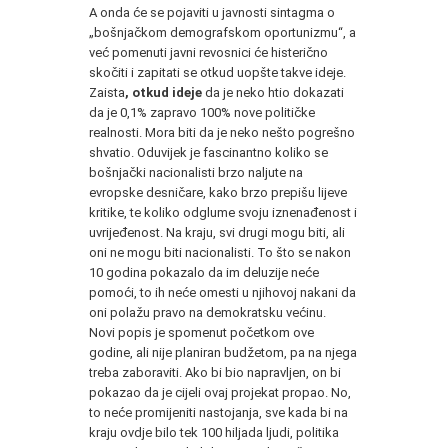
A onda će se pojaviti u javnosti sintagma o
„bošnjačkom demografskom oportunizmu“, a
već pomenuti javni revosnici će histerično
skočiti i zapitati se otkud uopšte takve ideje.
Zaista
, otkud ideje
da je neko htio dokazati
da je 0,1% zapravo 100% nove političke
realnosti. Mora biti da je neko nešto pogrešno
shvatio. Oduvijek je fascinantno koliko se
bošnjački nacionalisti brzo naljute na
evropske desničare, kako brzo prepišu lijeve
kritike, te koliko odglume svoju iznenađenost i
uvrijeđenost. Na kraju, svi drugi mogu biti, ali
oni ne mogu biti nacionalisti. To što se nakon
10 godina pokazalo da im deluzije neće
pomoći, to ih neće omesti u njihovoj nakani da
oni polažu pravo na demokratsku većinu.
Novi popis je spomenut početkom ove
godine, ali nije planiran budžetom, pa na njega
treba zaboraviti. Ako bi bio napravljen, on bi
pokazao da je cijeli ovaj projekat propao. No,
to neće promijeniti nastojanja, sve kada bi na
kraju ovdje bilo tek 100 hiljada ljudi, politika