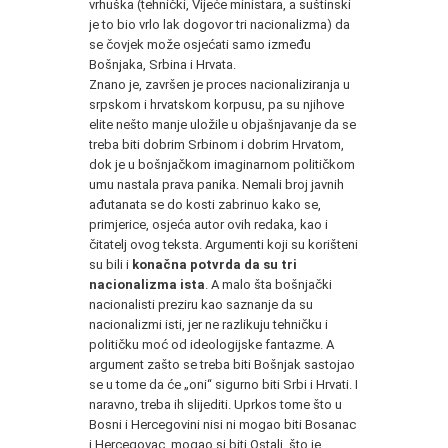
vrhuška (tehnički, Vijeće ministara, a suštinski
je to bio vrlo lak dogovor tri nacionalizma) da
se čovjek može osjećati samo između
Bošnjaka, Srbina i Hrvata.
Znano je, završen je proces nacionaliziranja u
srpskom i hrvatskom korpusu, pa su njihove
elite nešto manje uložile u objašnjavanje da se
treba biti dobrim Srbinom i dobrim Hrvatom,
dok je u bošnjačkom imaginarnom političkom
umu nastala prava panika. Nemali broj javnih
ađutanata se do kosti zabrinuo kako se,
primjerice, osjeća autor ovih redaka, kao i
čitatelj ovog teksta. Argumenti koji su korišteni
su bili i
konačna potvrda da su tri
nacionalizma ista
. A malo šta bošnjački
nacionalisti preziru kao saznanje da su
nacionalizmi isti, jer ne razlikuju tehničku i
političku moć od ideologijske fantazme. A
argument zašto se treba biti Bošnjak sastojao
se u tome da će „oni“ sigurno biti Srbi i Hrvati. I
naravno, treba ih slijediti. Uprkos tome što u
Bosni i Hercegovini nisi ni mogao biti Bosanac
i Hercegovac, mogao si biti Ostali, što je