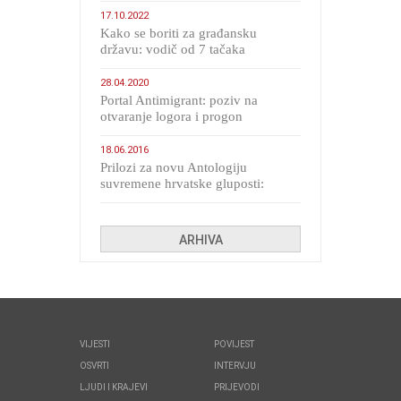
17.10.2022
Kako se boriti za građansku
državu: vodič od 7 tačaka
28.04.2020
Portal Antimigrant: poziv na
otvaranje logora i progon
migranata poput bijesnih kerova
18.06.2016
Prilozi za novu Antologiju
suvremene hrvatske gluposti:
Kolinda i ekipa o navijačkim
huliganima
ARHIVA
VIJESTI
POVIJEST
OSVRTI
INTERVJU
LJUDI I KRAJEVI
PRIJEVODI