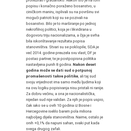
protežirati i građansko. Nakon što je na tom
popisu i konačno poraženo bosanstvo, u
ciničkom maniru, isplivali su na površinu svi
mogući patrioti koji su se pozivali na
bosanstvo. Bilo je to marširanje po jednoj
nekrofilnoj politici, koja je i likvidirana u
dogovoru triju nacionalizama, a čija je svrha
bila iskorištavanje rezultata popisa
stanovništva. Stvari su se poklopile, SDA je
već 2014. godine preuzela svu vlast, DF je
postao partner, te je postpopisna politika
nastavljena punih 8 godina.
Nakon deset
godina može se dati sud o potpunoj
promašenosti takve politike
, ali taj sud
svoju vrijednost ima samo među ljudima koji
na ovu logiku popisivanja nisu pristali ni ranije.
Za dobru većinu, a ona je nacionalistička,
nijedan sud nije validan. Za njih je popis uspio,
čak iako se u ovih 10 godina iz Bosne i
Hercegovine iselilo barem pola miliona
najboljeg dijela stanovništva. Naime, ostalo je
onih +0,1% da napuni sahan, svaki put kada
svega drugog zafali.