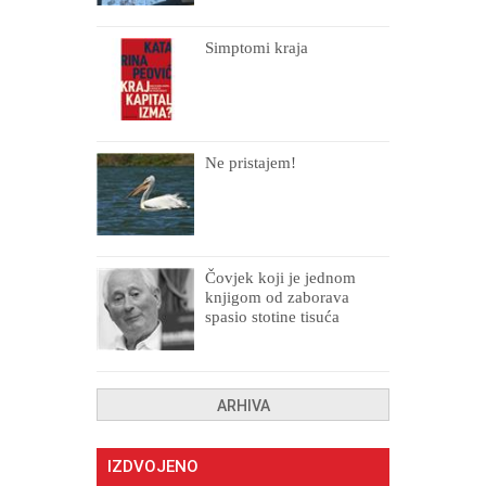
Simptomi kraja
Ne pristajem!
Čovjek koji je jednom
knjigom od zaborava
spasio stotine tisuća
drugih, prokletih i
uništenih
ARHIVA
IZDVOJENO