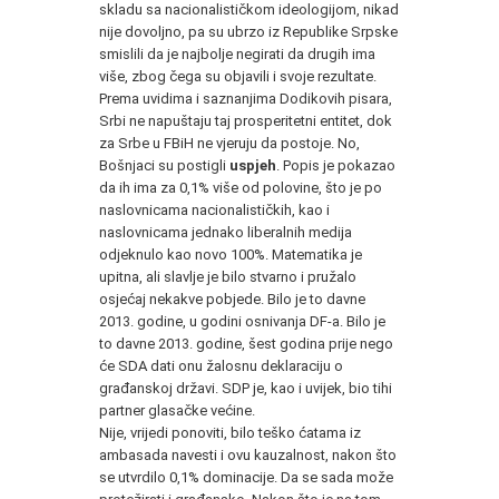
skladu sa nacionalističkom ideologijom, nikad
nije dovoljno, pa su ubrzo iz Republike Srpske
smislili da je najbolje negirati da drugih ima
više, zbog čega su objavili i svoje rezultate.
Prema uvidima i saznanjima Dodikovih pisara,
Srbi ne napuštaju taj prosperitetni entitet, dok
za Srbe u FBiH ne vjeruju da postoje. No,
Bošnjaci su postigli
uspjeh
. Popis je pokazao
da ih ima za 0,1% više od polovine, što je po
naslovnicama nacionalističkih, kao i
naslovnicama jednako liberalnih medija
odjeknulo kao novo 100%. Matematika je
upitna, ali slavlje je bilo stvarno i pružalo
osjećaj nekakve pobjede. Bilo je to davne
2013. godine, u godini osnivanja DF-a. Bilo je
to davne 2013. godine, šest godina prije nego
će SDA dati onu žalosnu deklaraciju o
građanskoj državi. SDP je, kao i uvijek, bio tihi
partner glasačke većine.
Nije, vrijedi ponoviti, bilo teško ćatama iz
ambasada navesti i ovu kauzalnost, nakon što
se utvrdilo 0,1% dominacije. Da se sada može