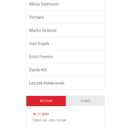
Meša Selimović
Voltaire
Marko Vešović
Ivan Supek
Erich Fromm
Danilo Kiš
Leszek Kołakowski
BEZDAN
VIJESTI
06.11.2023
​Opet on ono svoje