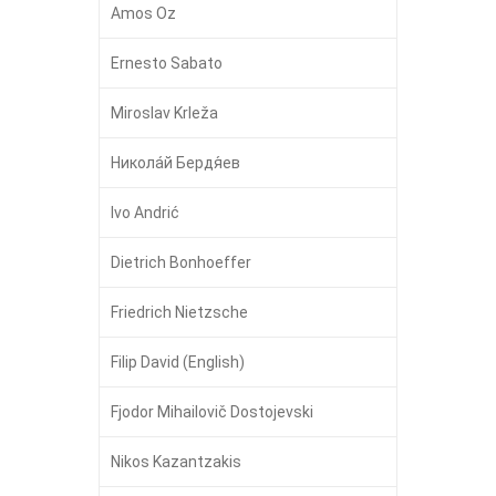
Amos Oz
Ernesto Sabato
Miroslav Krleža
Никола́й Бердя́ев
Ivo Andrić
Dietrich Bonhoeffer
Friedrich Nietzsche
Filip David (English)
Fjodor Mihailovič Dostojevski
Nikos Kazantzakis