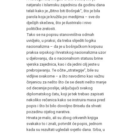
natjeralo i Islamsku zajednicu da godinu dana
telali kako je „Bitno biti Bošnjak“, što je bila
parola koja je kružila po medijima – sve do
dječijih skečeva, što je ilustriralo i nivo
političke zrelosti.
Tako se na popisu stanovništva odmah
uvidjelo, u praksi, da treba slijediti logiku
nacionalizma – da je u bošnjačkom korpusu
praksa srpskog i hrvatskog nacionalizma uzor
u djelovanju, da o nacionalnom statusu brine
vjerska zajednica, kao i da jedini cilj jeste u
prebrojavanju. Te očite „strategije“, bile su
vidljive svakome – a što navodimo kao važnu
činjenicu za nešto što će se desiti nešto manje
od decenije poslije, uključujući svakog
diplomatskog ćatu, koji je tek trebao zapisati
nekoliko rečenica kako se instruira masa pred
popis i što bi bilo dovoljno Briselu da shvati
pozadinu cijelog narativa.
Hrvata je malo, ali su zbog crkvenih knjiga
svakako to i znali, potvrdit će popis, jednom
kada su rezultati ugledali svjetlo dana. Srba, u