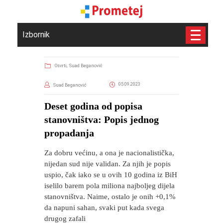
Izbornik
Osvrti,
Suad Beganović
05.09.2023
Suad Beganović
​Deset godina od popisa
stanovništva: Popis jednog
propadanja
Za dobru većinu, a ona je nacionalistička,
nijedan sud nije validan. Za njih je popis
uspio, čak iako se u ovih 10 godina iz BiH
iselilo barem pola miliona najboljeg dijela
stanovništva. Naime, ostalo je onih +0,1%
da napuni sahan, svaki put kada svega
drugog zafali