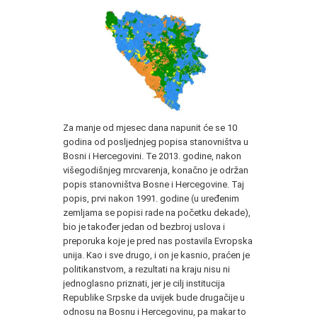
Za manje od mjesec dana napunit će se 10
godina od posljednjeg popisa stanovništva u
Bosni i Hercegovini. Te 2013. godine, nakon
višegodišnjeg mrcvarenja, konačno je održan
popis stanovništva Bosne i Hercegovine. Taj
popis, prvi nakon 1991. godine (u uređenim
zemljama se popisi rade na početku dekade),
bio je također jedan od bezbroj uslova i
preporuka koje je pred nas postavila Evropska
unija. Kao i sve drugo, i on je kasnio, praćen je
politikanstvom, a rezultati na kraju nisu ni
jednoglasno priznati, jer je cilj institucija
Republike Srpske da uvijek bude drugačije u
odnosu na Bosnu i Hercegovinu, pa makar to