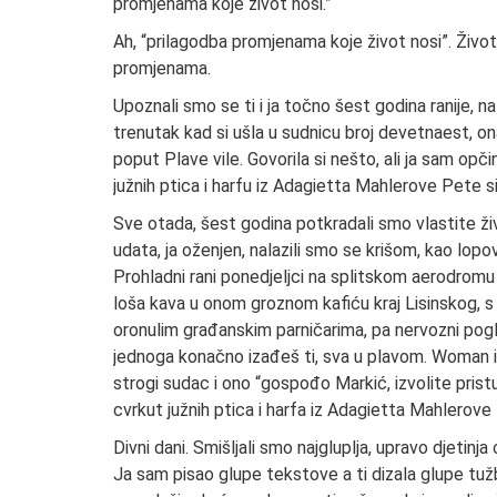
promjenama koje život nosi.”
Ah, “prilagodba promjenama koje život nosi”. Život,
promjenama.
Upoznali smo se ti i ja točno šest godina ranije
trenutak kad si ušla u sudnicu broj devetnaest, ona
poput Plave vile. Govorila si nešto, ali ja sam opči
južnih ptica i harfu iz Adagietta Mahlerove Pete s
Sve otada, šest godina potkradali smo vlastite živ
udata, ja oženjen, nalazili smo se krišom, kao lopo
Prohladni rani ponedjeljci na splitskom aerodromu 
loša kava u onom groznom kafiću kraj Lisinskog, s 
oronulim građanskim parničarima, pa nervozni pogle
jednoga konačno izađeš ti, sva u plavom. Woman i
strogi sudac i ono “gospođo Markić, izvolite pristupi
cvrkut južnih ptica i harfa iz Adagietta Mahlerove
Divni dani. Smišljali smo najgluplja, upravo djetinj
Ja sam pisao glupe tekstove a ti dizala glupe tuž