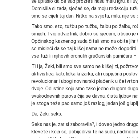
se uplašio da će sud prozreti našu malu igru, ali uvj
Domislila si tada, sjećaš se, da moju redakciju tuž
smo se cijeli taj dan. Nitko na svijetu, mila, nije se 
Tako smo, eto, tužbu po tužbu, žalbu po žalbu, roči
smijeh. Tvoj odvjetnik, dobro se sjećam, otišao je 
Općinskog kaznenog suda čitali smo na obitelj.hr t
se misleći da se taj klišej nama ne može dogoditi
vse tužili i njihovih oronulih građanskih parničara –
Ti i ja, Žeki, bili smo sve samo ne klišej: ti, požrt
aktivistica, katolička križarka, ali i uspješna poslo
revolucionar i ubogi novinarski plaćenik u četvrtom
dvoje. Od istine koju smo tako jedno drugom dugo 
svakodnevnih parova čija se davna, čista ljubav na
je stoga teže pao samo još razlog, jedan još gluplji i
Da, Žeki, seks.
Seks nas je, zar si zaboravila?, i doveo jedno dru
klevete i koja se, pobijedivši te na sudu, nadmoćno