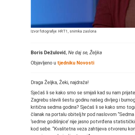
Izvor fotografije: HRT1, snimka zaslona
Boris Dežulović
,
Ne daj se, Željka
Objavljeno u
tjedniku Novosti
Draga Željka, Žeki, najdraža!
Sjećaš li se kako smo se smijali kad su nam prij
Zagrebu slavili šestu godinu našeg divljeg i burnog
kritična sedma godina? Sjećaš li se kako smo tog
članak na portalu obitelj.hr pod naslovom “Sedma g
‘sedme godišnjice’ nije jasno potvrđena statističk
kod sebe. “Kvalitetna veza zahtijeva otvorenu ko