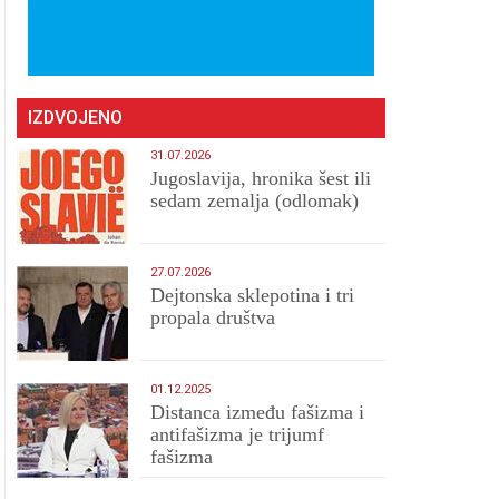
IZDVOJENO
31.07.2026
Jugoslavija, hronika šest ili
sedam zemalja (odlomak)
27.07.2026
Dejtonska sklepotina i tri
propala društva
01.12.2025
Distanca između fašizma i
antifašizma je trijumf
fašizma