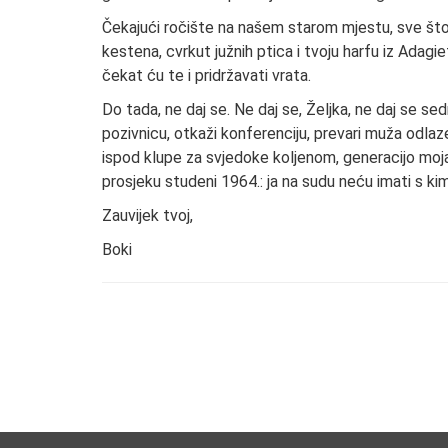
Čekajući ročište na našem starom mjestu, sve što sa
kestena, cvrkut južnih ptica i tvoju harfu iz Adag
čekat ću te i pridržavati vrata.
Do tada, ne daj se. Ne daj se, Željka, ne daj se se
pozivnicu, otkaži konferenciju, prevari muža odl
ispod klupe za svjedoke koljenom, generacijo moja,
prosjeku studeni 1964.: ja na sudu neću imati s kim
Zauvijek tvoj,
Boki