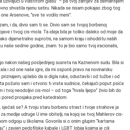
a uživajući u vlastitom glasu” – pa tvoj zahtjev za demantijem
ovno shvatila njenu satiru. Nikada se nisam pokajao zbog tog
z one Arsenove, “sve te vodilo meni”.
zam, i da, divio sam ti se. Divio sam se tvojoj borbenoj
ojave i tvog cis-mola. Ta ideja bila je toliko daleko od moje da
ako dijametralno suprotni, na samom kraju i ishodištu naših
ku naše sedme godine, znam: to je bio samo tvoj iracionalni,
ugo nakon našeg posljednjeg susreta na Kaznenom sudu. Bila si
la i od one naše igre, da mi osporiš pravo na novinarsku
, priznajem, uplašio da si digla ruke, odustavši i od tužbe i od
išta požurio sam i otvorio ti vrata sudnice, čekajući poput psića
 i tvoj neodoljivi cis-mol – od toga “hvala lijepo” živio bih do
ao pored prosjaka pred katedralom.
 sjećaš se? A tvoju staru borbenu strast i tvoje strahove ja
za medije udruge U ime obitelji, na kojoj se tvoj Mahlerov cis-
nom odgoju u školama. Govorila si o onim glupim “kartama
i zavjeri pedofilske kabale i LGBT lobija kojima je cilj