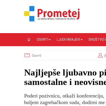
OSVRTI
LJUDI I KRAJEVI
DRUŠTVO 
Osvrti
Najljepše ljubavno p
samostalne i neovisn
Poderi pozivnicu, otkaži konferenciju,
boljem zagrebačkom sudu, dodirni me 