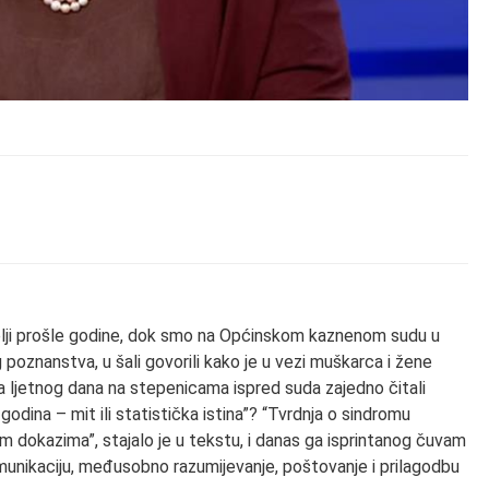
atelji prošle godine, dok smo na Općinskom kaznenom sudu u
 poznanstva, u šali govorili kako je u vezi muškarca i žene
a ljetnog dana na stepenicama ispred suda zajedno čitali
odina – mit ili statistička istina”? “Tvrdnja o sindromu
im dokazima”, stajalo je u tekstu, i danas ga isprintanog čuvam
munikaciju, međusobno razumijevanje, poštovanje i prilagodbu