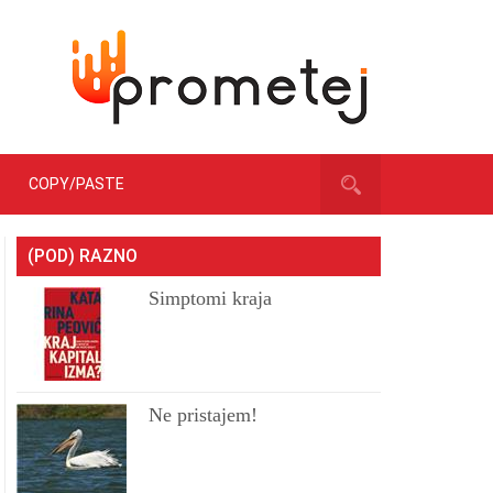
COPY/PASTE
(POD) RAZNO
Simptomi kraja
Ne pristajem!