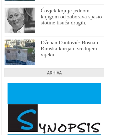
Čovjek koji je jednom
knjigom od zaborava spasio
stotine tisuća drugih,
prokletih i uništenih
Dženan Dautović: Bosna i
Rimska kurija u srednjem
vijeku
ARHIVA