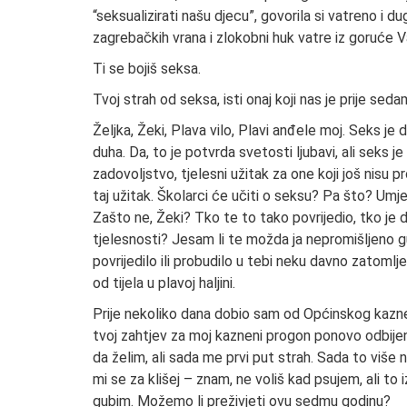
“seksualizirati našu djecu”, govorila si vatreno i 
zagrebačkih vrana i zlokobni huk vatre iz goruće V
Ti se bojiš seksa.
Tvoj strah od seksa, isti onaj koji nas je prije sedam
Željka, Žeki, Plava vilo, Plavi anđele moj. Seks je 
duha. Da, to je potvrda svetosti ljubavi, ali seks je
zadovoljstvo, tjelesni užitak za one koji još nisu p
taj užitak. Školarci će učiti o seksu? Pa što? Umjes
Zašto ne, Žeki? Tko te to tako povrijedio, tko je d
tjelesnosti? Jesam li te možda ja nepromišljeno gu
povrijedilo ili probudilo u tebi neku davno zatomlj
od tijela u plavoj haljini.
Prije nekoliko dana dobio sam od Općinskog kaznen
tvoj zahtjev za moj kazneni progon ponovo odbijen
da želim, ali sada me prvi put strah. Sada to više 
mi se za klišej – znam, ne voliš kad psujem, ali t
gubim. Možemo li preživjeti ovu sedmu godinu?