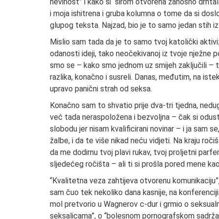
nevinost” i kako si “širom otvorena zanosno drhtal
i moja ishitrena i gruba kolumna o tome da si dosl
glupog teksta. Najzad, bio je to samo jedan stih i
Mislio sam tada da je to samo tvoj katolički aktivi
odanosti ideji, tako neočekivanoj iz tvoje nježne p
smo se – kako smo jednom uz smijeh zaključili – t
razlika, konačno i susreli. Danas, međutim, na iste
upravo panični strah od seksa.
Konačno sam to shvatio prije dva-tri tjedna, ned
već tada neraspoložena i bezvoljna – čak si odusta
slobodu jer nisam kvalificirani novinar – i ja sam se
žalbe, i da te više nikad neću vidjeti. Na kraju roč
da me dodirnu tvoj plavi rukav, tvoj proljetni parfem
sljedećeg ročišta – ali ti si prošla pored mene k
“Kvalitetna veza zahtijeva otvorenu komunikaciju”,
sam čuo tek nekoliko dana kasnije, na konferenciji 
mol pretvorio u Wagnerov c-dur i grmio o seksual
seksalicama”, o “bolesnom pornografskom sadržaju” 