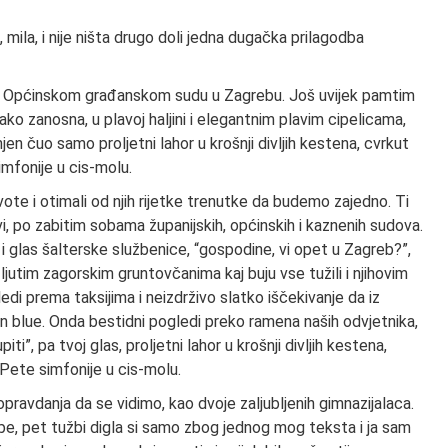
 mila, i nije ništa drugo doli jedna dugačka prilagodba
, na Općinskom građanskom sudu u Zagrebu. Još uvijek pamtim
ko zanosna, u plavoj haljini i elegantnim plavim cipelicama,
njen čuo samo proljetni lahor u krošnji divljih kestena, cvrkut
imfonije u cis-molu.
ote i otimali od njih rijetke trenutke da budemo zajedno. Ti
vi, po zabitim sobama županijskih, općinskih i kaznenih sudova.
i glas šalterske službenice, “gospodine, vi opet u Zagreb?”,
ljutim zagorskim gruntovčanima kaj buju vse tužili i njihovim
di prema taksijima i neizdrživo slatko iščekivanje da iz
n blue. Onda bestidni pogledi preko ramena naših odvjetnika,
ti”, pa tvoj glas, proljetni lahor u krošnji divljih kestena,
 Pete simfonije u cis-molu.
a opravdanja da se vidimo, kao dvoje zaljubljenih gimnazijalaca.
be, pet tužbi digla si samo zbog jednog mog teksta i ja sam