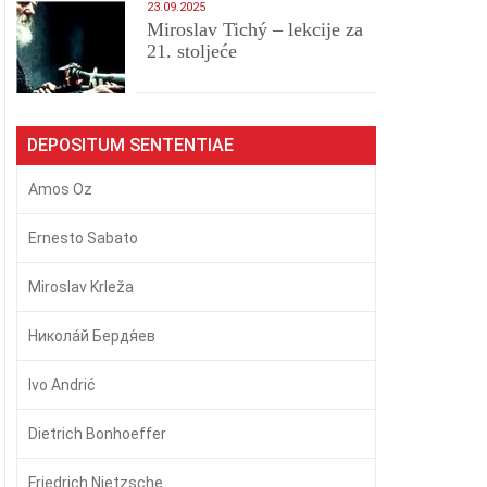
23.09.2025
Miroslav Tichý – lekcije za
21. stoljeće
DEPOSITUM SENTENTIAE
Amos Oz
Ernesto Sabato
Miroslav Krleža
Никола́й Бердя́ев
Ivo Andrić
Dietrich Bonhoeffer
Friedrich Nietzsche