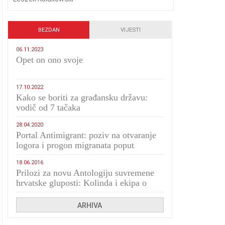
BEZDAN
VIJESTI
06.11.2023
​Opet on ono svoje
17.10.2022
Kako se boriti za građansku državu:
vodič od 7 tačaka
28.04.2020
Portal Antimigrant: poziv na otvaranje
logora i progon migranata poput
bijesnih kerova
18.06.2016
Prilozi za novu Antologiju suvremene
hrvatske gluposti: Kolinda i ekipa o
navijačkim huliganima
ARHIVA