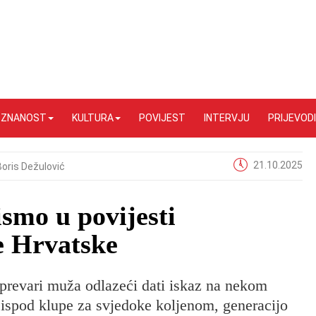
I ZNANOST
KULTURA
POVIJEST
INTERVJU
PRIJEVODI
21.10.2025
Boris Dežulović
ismo u povijesti
e Hrvatske
 prevari muža odlazeći dati iskaz na nekom
ispod klupe za svjedoke koljenom, generacijo