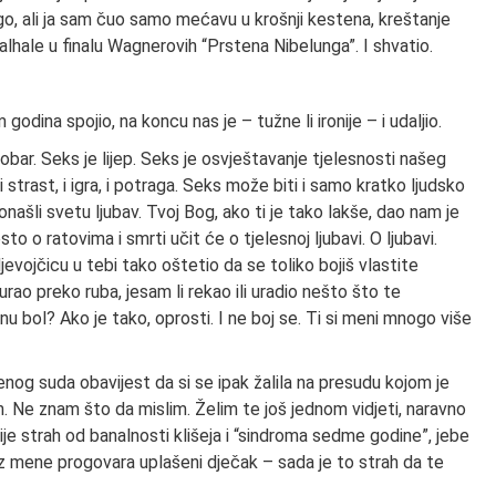
dugo, ali ja sam čuo samo mećavu u krošnji kestena, kreštanje
alhale u finalu Wagnerovih “Prstena Nibelunga”. I shvatio.
 godina spojio, na koncu nas je – tužne li ironije – i udaljio.
dobar. Seks je lijep. Seks je osvještavanje tjelesnosti našeg
 i strast, i igra, i potraga. Seks može biti i samo kratko ljudsko
ronašli svetu ljubav. Tvoj Bog, ako ti je tako lakše, dao nam je
to o ratovima i smrti učit će o tjelesnoj ljubavi. O ljubavi.
jevojčicu u tebi tako oštetio da se toliko bojiš vlastite
rao preko ruba, jesam li rekao ili uradio nešto što te
enu bol? Ako je tako, oprosti. I ne boj se. Ti si meni mnogo više
og suda obavijest da si se ipak žalila na presudu kojom je
. Ne znam što da mislim. Želim te još jednom vidjeti, naravno
nije strah od banalnosti klišeja i “sindroma sedme godine”, jebe
o iz mene progovara uplašeni dječak – sada je to strah da te