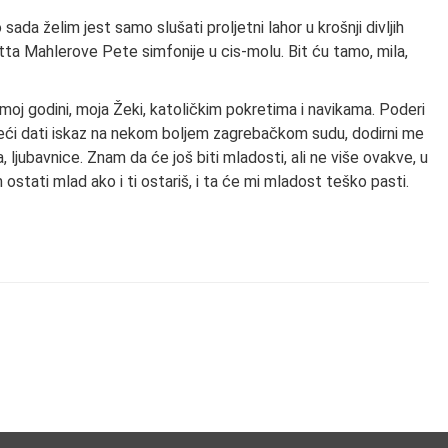
da želim jest samo slušati proljetni lahor u krošnji divljih
ietta Mahlerove Pete simfonije u cis-molu. Bit ću tamo, mila,
dmoj godini, moja Žeki, katoličkim pokretima i navikama. Poderi
azeći dati iskaz na nekom boljem zagrebačkom sudu, dodirni me
 ljubavnice. Znam da će još biti mladosti, ali ne više ovakve, u
 ostati mlad ako i ti ostariš, i ta će mi mladost teško pasti.