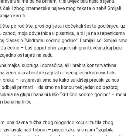
eravala si me da ne brinem, ti si uvijek bila naša stijena.
iš čak i zbog internetske najave mog teksta o tebi! Smijali
smijao kao ti.
šte po ročište, prošlog ljeta i dočekali šestu godišnjicu: uz
u zahod, moja odvjetnica u pisarnicu, a ti i ja na stepenicama
aj članak o “sindromu sedme godine”. I smijali se. Smijali smo
. Da ćemo – baš poput onih zagorskih gruntovčana kaj buju
 zajedno ostarjeti na sudu.
vovna majka, supruga i domaćica, ali i hrabra konzervativna
vna žena, a ja ateistički agitator, neuspješni komunistički
 braku – i uvjeravali smo se kako su klišeji preuski za nas
odbijali priznati – da smo na koncu tek jedan od bezbroj
sukala na glupi i banalni kliše “kritične sedme godine” – meni
 banalniji kliše.
gom: ona davna tužba zbog blogerice koju si tužila zbog
 iživljavala nad tobom – pišući kako si s njom “izgubila