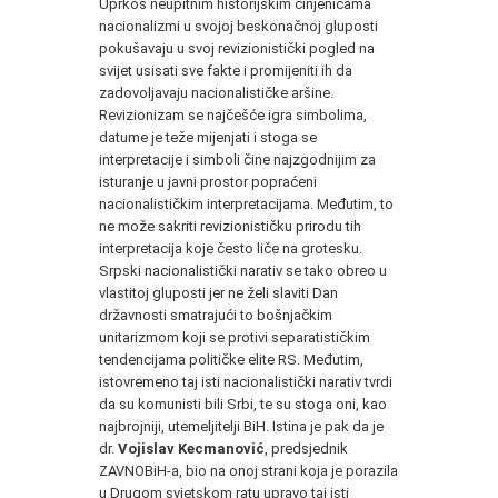
Uprkos neupitnim historijskim činjenicama
nacionalizmi u svojoj beskonačnoj gluposti
pokušavaju u svoj revizionistički pogled na
svijet usisati sve fakte i promijeniti ih da
zadovoljavaju nacionalističke aršine.
Revizionizam se najčešće igra simbolima,
datume je teže mijenjati i stoga se
interpretacije i simboli čine najzgodnijim za
isturanje u javni prostor popraćeni
nacionalističkim interpretacijama. Međutim, to
ne može sakriti revizionističku prirodu tih
interpretacija koje često liče na grotesku.
Srpski nacionalistički narativ se tako obreo u
vlastitoj gluposti jer ne želi slaviti Dan
državnosti smatrajući to bošnjačkim
unitarizmom koji se protivi separatističkim
tendencijama političke elite RS. Međutim,
istovremeno taj isti nacionalistički narativ tvrdi
da su komunisti bili Srbi, te su stoga oni, kao
najbrojniji, utemeljitelji BiH. Istina je pak da je
dr.
Vojislav Kecmanović
, predsjednik
ZAVNOBiH-a, bio na onoj strani koja je porazila
u Drugom svjetskom ratu upravo taj isti