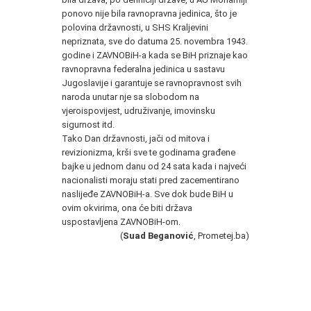
ponovo nije bila ravnopravna jedinica, što je
polovina državnosti, u SHS Kraljevini
nepriznata, sve do datuma 25. novembra 1943.
godine i ZAVNOBiH-a kada se BiH priznaje kao
ravnopravna federalna jedinica u sastavu
Jugoslavije i garantuje se ravnopravnost svih
naroda unutar nje sa slobodom na
vjeroispovijest, udruživanje, imovinsku
sigurnost itd.
Tako Dan državnosti, jači od mitova i
revizionizma, krši sve te godinama građene
bajke u jednom danu od 24 sata kada i najveći
nacionalisti moraju stati pred zacementirano
naslijeđe ZAVNOBiH-a. Sve dok bude BiH u
ovim okvirima, ona će biti država
uspostavljena ZAVNOBiH-om.
(
Suad Beganović
, Prometej.ba)