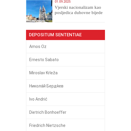
01.09.2025
​Vjerski nacionalizam kao
posljedica duhovne bijede
DEPOSITUM SENTENTIAE
Amos Oz
Ernesto Sabato
Miroslav Krleža
Никола́й Бердя́ев
Ivo Andrić
Dietrich Bonhoeffer
Friedrich Nietzsche