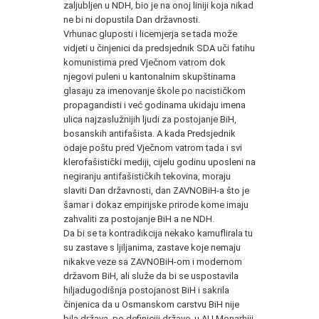
zaljubljen u NDH, bio je na onoj liniji koja nikad
ne bi ni dopustila Dan državnosti.
Vrhunac gluposti i licemjerja se tada može
vidjeti u činjenici da predsjednik SDA uči fatihu
komunistima pred Vječnom vatrom dok
njegovi puleni u kantonalnim skupštinama
glasaju za imenovanje škole po nacističkom
propagandisti i već godinama ukidaju imena
ulica najzaslužnijih ljudi za postojanje BiH,
bosanskih antifašista. A kada Predsjednik
odaje poštu pred Vječnom vatrom tada i svi
klerofašistički mediji, cijelu godinu uposleni na
negiranju antifašističkih tekovina, moraju
slaviti Dan državnosti, dan ZAVNOBiH-a što je
šamar i dokaz empirijske prirode kome imaju
zahvaliti za postojanje BiH a ne NDH.
Da bi se ta kontradikcija nekako kamuflirala tu
su zastave s ljiljanima, zastave koje nemaju
nikakve veze sa ZAVNOBiH-om i modernom
državom BiH, ali služe da bi se uspostavila
hiljadugodišnja postojanost BiH i sakrila
činjenica da u Osmanskom carstvu BiH nije
bila država, po definiciji države, u AU Monarhiji