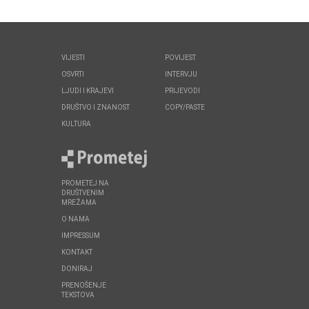
VIJESTI
POVIJEST
OSVRTI
INTERVJU
LJUDI I KRAJEVI
PRIJEVODI
DRUŠTVO I ZNANOST
COPY/PASTE
KULTURA
PROMETEJ NA
DRUŠTVENIM
MREŽAMA
O NAMA
IMPRESSUM
KONTAKT
DONIRAJ
PRENOŠENJE
TEKSTOVA