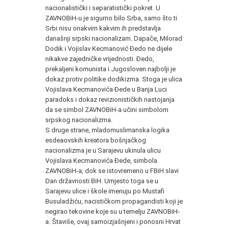
nacionalistički i separatistički pokret. U
ZAVNOBiH-u je sigurno bilo Srba, samo što ti
Srbi nisu onakvim kakvim ih predstavlja
današnji srpski nacionalizam. Dapače, Milorad
Dodik i Vojislav Kecmanović Đedo ne dijele
nikakve zajedničke vrijednosti. Đedo,
prekaljeni komunista i Jugosloven najbolji je
dokaz protiv politike dodikizma. Stoga je ulica
Vojislava Kecmanovića Đede u Banja Luci
paradoks i dokaz revizionističkih nastojanja
da se simbol ZAVNOBiH-a učini simbolom
srpskog nacionalizma.
S druge strane, mladomuslimanska logika
esdeaovskih kreatora bošnjačkog
nacionalizma je u Sarajevu ukinula ulicu
Vojislava Kecmanovića Đede, simbola
ZAVNOBiH-a, dok se istovremeno u FBiH slavi
Dan državnosti BiH. Umjesto toga se u
Sarajevu ulice i škole imenuju po Mustafi
Busuladžiću, nacističkom propagandisti koji je
negirao tekovine koje su u temelju ZAVNOBiH-
a. Štaviše, ovaj samoizjašnjeni i ponosni Hrvat