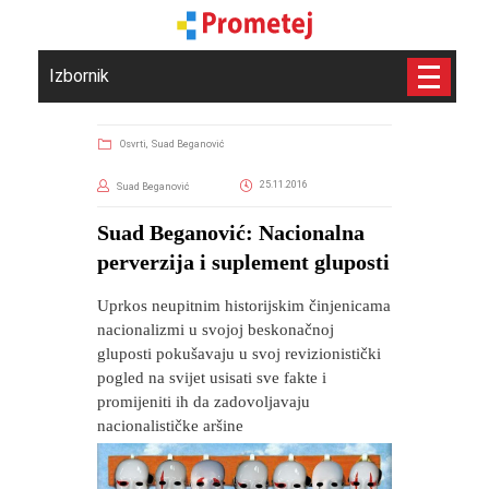
Izbornik
Osvrti,
Suad Beganović
25.11.2016
Suad Beganović
Suad Beganović: Nacionalna
perverzija i suplement gluposti
Uprkos neupitnim historijskim činjenicama
nacionalizmi u svojoj beskonačnoj
gluposti pokušavaju u svoj revizionistički
pogled na svijet usisati sve fakte i
promijeniti ih da zadovoljavaju
nacionalističke aršine