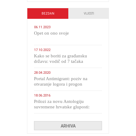
BEZDAN
VIJESTI
06.11.2023
​Opet on ono svoje
17.10.2022
Kako se boriti za građansku
državu: vodič od 7 tačaka
28.04.2020
Portal Antimigrant: poziv na
otvaranje logora i progon
migranata poput bijesnih kerova
18.06.2016
Prilozi za novu Antologiju
suvremene hrvatske gluposti:
Kolinda i ekipa o navijačkim
huliganima
ARHIVA