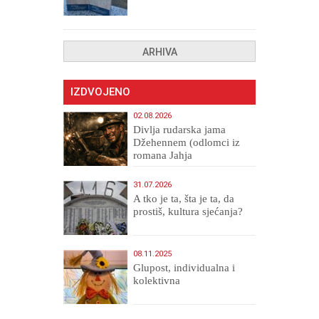
ARHIVA
IZDVOJENO
02.08.2026
Divlja rudarska jama
Džehennem (odlomci iz
romana Jahja
Veličanstveni)
31.07.2026
A tko je ta, šta je ta, da
prostiš, kultura sjećanja?
08.11.2025
Glupost, individualna i
kolektivna