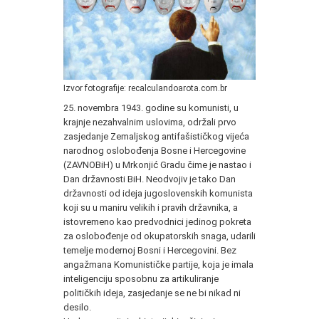
Izvor fotografije: recalculandoarota.com.br
25. novembra 1943. godine su komunisti, u
krajnje nezahvalnim uslovima, održali prvo
zasjedanje Zemaljskog antifašističkog vijeća
narodnog oslobođenja Bosne i Hercegovine
(ZAVNOBiH) u Mrkonjić Gradu čime je nastao i
Dan državnosti BiH. Neodvojiv je tako Dan
državnosti od ideja jugoslovenskih komunista
koji su u maniru velikih i pravih državnika, a
istovremeno kao predvodnici jedinog pokreta
za oslobođenje od okupatorskih snaga, udarili
temelje modernoj Bosni i Hercegovini. Bez
angažmana Komunističke partije, koja je imala
inteligenciju sposobnu za artikuliranje
političkih ideja, zasjedanje se ne bi nikad ni
desilo.