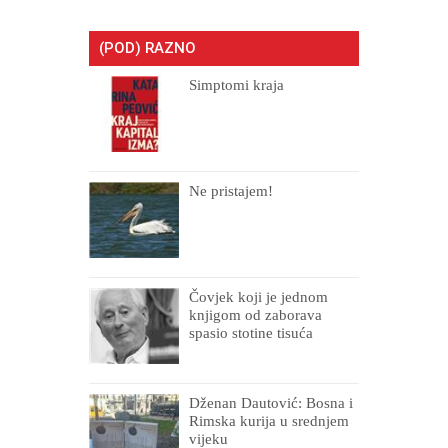
(POD) RAZNO
Simptomi kraja
Ne pristajem!
Čovjek koji je jednom
knjigom od zaborava
spasio stotine tisuća
drugih, prokletih i
uništenih
Dženan Dautović: Bosna i
Rimska kurija u srednjem
vijeku