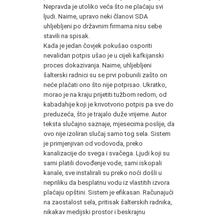
Nepravda je utoliko veća što ne plaćaju svi
ljudi. Naime, upravo neki članovi SDA
uhljebljeni po državnim firmama nisu sebe
stavili na spisak.
Kada je jedan čovjek pokušao osporiti
nevalidan potpis ušao je u cijeli kafkijanski
proces dokazivanja. Naime, uhljebljeni
šalterski radnici su se prvi pobunili zašto on
neće plaćati ono što nije potpisao. Ukratko,
morao je na kraju prijetiti tužbom redom, od
kabadahije koji je krivotvorio potpis pa sve do
preduzeća, što je trajalo duže vrijeme. Autor
teksta slučajno saznaje, mjesecima poslije, da
ovo nije izoliran slučaj samo tog sela. Sistem
je primjenjivan od vodovoda, preko
kanalizacije do svega i svačega. Ljudi koji su
sami platili dovođenje vode, sami iskopali
kanale, sve instalirali su preko noći došli u
nepriliku da besplatnu vodu iz vlastitih izvora
plaćaju opštini. Sistem je efikasan. Računajući
na zaostalost sela, pritisak šalterskih radnika,
nikakav medijski prostor i beskrajnu