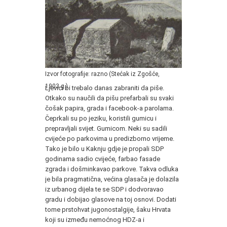
Izvor fotografije: razno (Stećak iz Zgošće,
1903.g.)
Ljevici bi trebalo danas zabraniti da piše.
Otkako su naučili da pišu prefarbali su svaki
čošak papira, grada i facebook-a parolama.
Čeprkali su po jeziku, koristili gumicu i
prepravljali svijet. Gumicom. Neki su sadili
cvijeće po parkovima u predizborno vrijeme.
Tako je bilo u Kaknju gdje je propali SDP
godinama sadio cvijeće, farbao fasade
zgrada i došminkavao parkove. Takva odluka
je bila pragmatična, većina glasača je dolazila
iz urbanog dijela te se SDP i dodvoravao
gradu i dobijao glasove na toj osnovi. Dodati
tome prstohvat jugonostalgije, šaku Hrvata
koji su između nemoćnog HDZ-a i