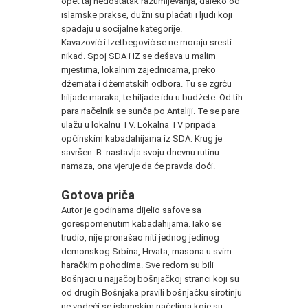
opet taj nedostatak razumijevanja, daleko od
islamske prakse, dužni su plaćati i ljudi koji
spadaju u socijalne kategorije.
Kavazović i Izetbegović se ne moraju sresti
nikad. Spoj SDA i IZ se dešava u malim
mjestima, lokalnim zajednicama, preko
džemata i džematskih odbora. Tu se zgrću
hiljade maraka, te hiljade idu u budžete. Od tih
para načelnik se sunča po Antaliji. Te se pare
ulažu u lokalnu TV. Lokalna TV pripada
općinskim kabadahijama iz SDA. Krug je
savršen. B. nastavlja svoju dnevnu rutinu
namaza, ona vjeruje da će pravda doći.
Gotova priča
Autor je godinama dijelio safove sa
gorespomenutim kabadahijama. Iako se
trudio, nije pronašao niti jednog jedinog
demonskog Srbina, Hrvata, masona u svim
haračkim pohodima. Sve redom su bili
Bošnjaci u najjačoj bošnjačkoj stranci koji su
od drugih Bošnjaka pravili bošnjačku sirotinju
ne vodeći se islamskim načelima koje su