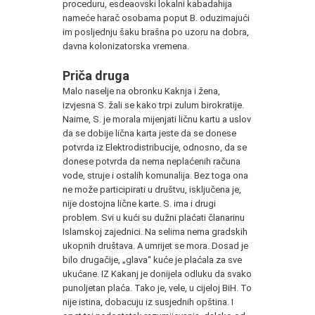
proceduru, esdeaovski lokalni kabadahija
nameće harač osobama poput B. oduzimajući
im posljednju šaku brašna po uzoru na dobra,
davna kolonizatorska vremena.
Priča druga
Malo naselje na obronku Kaknja i žena,
izvjesna S. žali se kako trpi zulum birokratije.
Naime, S. je morala mijenjati ličnu kartu a uslov
da se dobije lična karta jeste da se donese
potvrda iz Elektrodistribucije, odnosno, da se
donese potvrda da nema neplaćenih računa
vode, struje i ostalih komunalija. Bez toga ona
ne može participirati u društvu, isključena je,
nije dostojna lične karte. S. ima i drugi
problem. Svi u kući su dužni plaćati članarinu
Islamskoj zajednici. Na selima nema gradskih
ukopnih društava. A umrijet se mora. Dosad je
bilo drugačije, „glava“ kuće je plaćala za sve
ukućane. IZ Kakanj je donijela odluku da svako
punoljetan plaća. Tako je, vele, u cijeloj BiH. To
nije istina, dobacuju iz susjednih opština. I