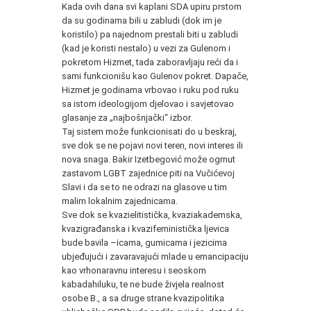
Kada ovih dana svi kaplani SDA upiru prstom
da su godinama bili u zabludi (dok im je
koristilo) pa najednom prestali biti u zabludi
(kad je koristi nestalo) u vezi za Gulenom i
pokretom Hizmet, tada zaboravljaju reći da i
sami funkcionišu kao Gulenov pokret. Dapače,
Hizmet je godinama vrbovao i ruku pod ruku
sa istom ideologijom djelovao i savjetovao
glasanje za „najbošnjački“ izbor.
Taj sistem može funkcionisati do u beskraj,
sve dok se ne pojavi novi teren, novi interes ili
nova snaga. Bakir Izetbegović može ogrnut
zastavom LGBT zajednice piti na Vučićevoj
Slavi i da se to ne odrazi na glasove u tim
malim lokalnim zajednicama.
Sve dok se kvazielitistička, kvaziakademska,
kvazigrađanska i kvazifeministička ljevica
bude bavila –icama, gumicama i jezicima
ubjeđujući i zavaravajući mlade u emancipaciju
kao vrhonaravnu interesu i seoskom
kabadahiluku, te ne bude živjela realnost
osobe B., a sa druge strane kvazipolitika