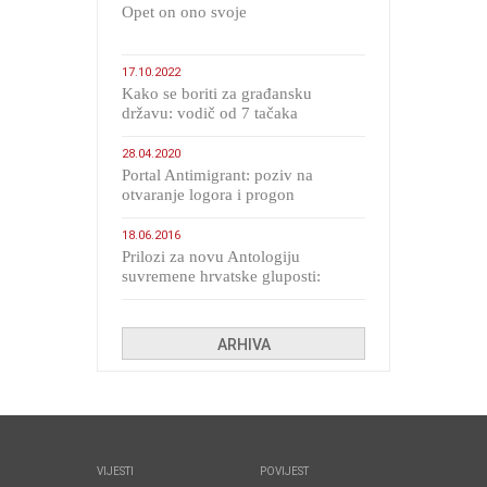
​Opet on ono svoje
17.10.2022
Kako se boriti za građansku
državu: vodič od 7 tačaka
28.04.2020
Portal Antimigrant: poziv na
otvaranje logora i progon
migranata poput bijesnih kerova
18.06.2016
Prilozi za novu Antologiju
suvremene hrvatske gluposti:
Kolinda i ekipa o navijačkim
huliganima
ARHIVA
VIJESTI
POVIJEST