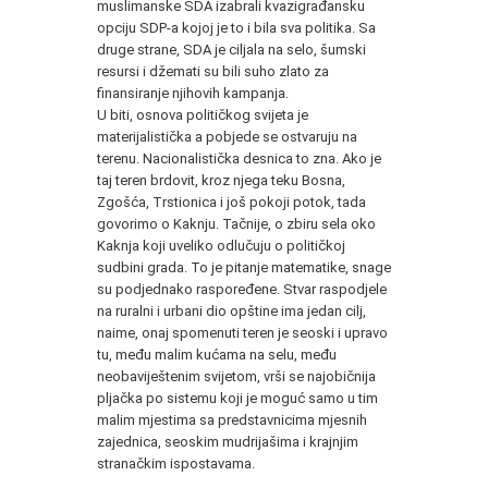
muslimanske SDA izabrali kvazigrađansku
opciju SDP-a kojoj je to i bila sva politika. Sa
druge strane, SDA je ciljala na selo, šumski
resursi i džemati su bili suho zlato za
finansiranje njihovih kampanja.
U biti, osnova političkog svijeta je
materijalistička a pobjede se ostvaruju na
terenu. Nacionalistička desnica to zna. Ako je
taj teren brdovit, kroz njega teku Bosna,
Zgošća, Trstionica i još pokoji potok, tada
govorimo o Kaknju. Tačnije, o zbiru sela oko
Kaknja koji uveliko odlučuju o političkoj
sudbini grada. To je pitanje matematike, snage
su podjednako raspoređene. Stvar raspodjele
na ruralni i urbani dio opštine ima jedan cilj,
naime, onaj spomenuti teren je seoski i upravo
tu, među malim kućama na selu, među
neobaviještenim svijetom, vrši se najobičnija
pljačka po sistemu koji je moguć samo u tim
malim mjestima sa predstavnicima mjesnih
zajednica, seoskim mudrijašima i krajnjim
stranačkim ispostavama.