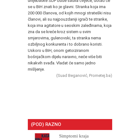
uhljebaške SDP bude sadila cvijeće, dotad će
se u BiH znati ko je glavni. Stranka koja ima
200 000 članova, od kojih mnogi strateški nisu
članovi, ali su najpouzdaniji igrači te stranke,
koja ima agitatore u seoskim zaleđinama, koja
zna da se kreće kroz sistem u svim
smjerovima, gulenovski, ta stranka nema
ozbiljnog konkurenta i to dobrano koristi.
Uskoro u BiH, onom getoiziranom
bošnjačkom dijelu naravno, neće više biti
nikakvih svađa. Vladat će samo jedno
mišljenje.
(Suad Beganović, Prometej.ba)
(POD) RAZNO
Simptomi kraja