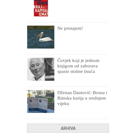
Ne pristajem!
Čovjek koji je jednom
knjigom od zaborava
spasio stotine tisuća
drugih, prokletih i
uništenih
Dženan Dautović: Bosna i
Rimska kurija u srednjem
vijeku
ARHIVA