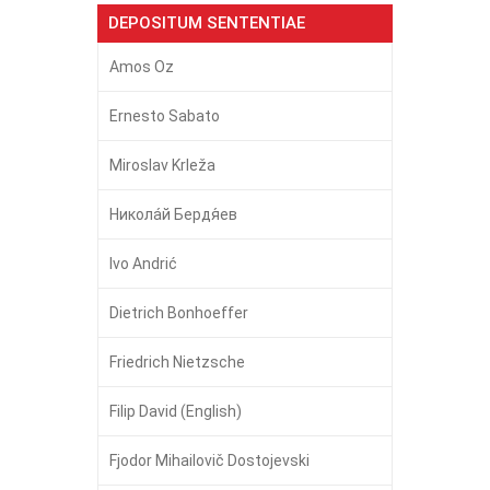
DEPOSITUM SENTENTIAE
Amos Oz
Ernesto Sabato
Miroslav Krleža
Никола́й Бердя́ев
Ivo Andrić
Dietrich Bonhoeffer
Friedrich Nietzsche
Filip David (English)
Fjodor Mihailovič Dostojevski