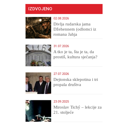
IZDVOJENO
02.08.2026
Divlja rudarska jama
Džehennem (odlomci iz
romana Jahja
Veličanstveni)
31.07.2026
A tko je ta, šta je ta, da
prostiš, kultura sjećanja?
27.07.2026
Dejtonska sklepotina i tri
propala društva
23.09.2025
Miroslav Tichý – lekcije za
21. stoljeće