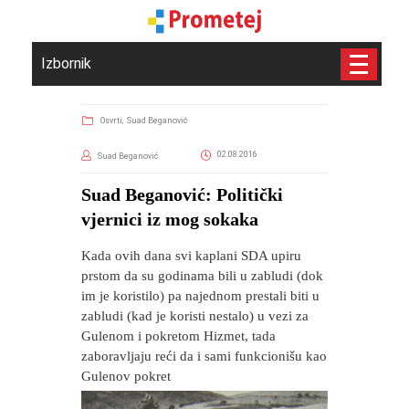
Izbornik
Osvrti,
Suad Beganović
02.08.2016
Suad Beganović
Suad Beganović: Politički
vjernici iz mog sokaka
Kada ovih dana svi kaplani SDA upiru
prstom da su godinama bili u zabludi (dok
im je koristilo) pa najednom prestali biti u
zabludi (kad je koristi nestalo) u vezi za
Gulenom i pokretom Hizmet, tada
zaboravljaju reći da i sami funkcionišu kao
Gulenov pokret