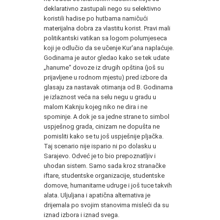
deklarativno zastupali nego su selektivno
koristili hadise po hutbama namičući
materijalna dobra za vlastitu korist. Pravi mali
politikantski vatikan sa logom polumjeseca
koji je odlučio da se učenje Kur'ana naplaćuje.
Godinama je autor gledao kako se tek udate
„hanume“ dovoze iz drugih opština (još su
prijavljene u rodnom mjestu) pred izbore da
glasaju za nastavak otimanja od B. Godinama
je izlaznost veća na selu negu u gradu u
malom Kaknju kojeg niko ne dira i ne
spominje. A dok je sa jedne strane to simbol
uspješnog grada, cinizam ne dopušta ne
pomisliti kako se tu još uspješnije pljačka.
Taj scenario nije ispario ni po dolasku u
Sarajevo. Odveć je to bio prepoznatljiv i
uhodan sistem. Samo sada kroz stranačke
iftare, studentske organizacije, studentske
domove, humanitarne udruge i još tuce takvih
alata. Uljuljana i apatična alternativa je
drijemala po svojim stanovima misleći da su
iznad izbora i iznad svega.