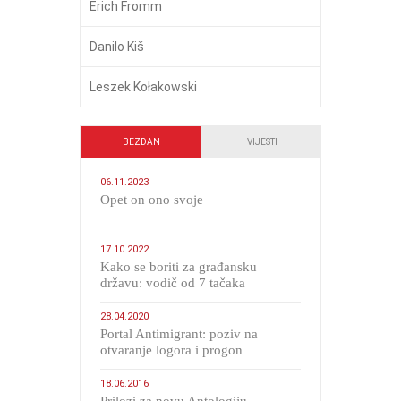
Erich Fromm
Danilo Kiš
Leszek Kołakowski
BEZDAN
VIJESTI
06.11.2023
​Opet on ono svoje
17.10.2022
Kako se boriti za građansku
državu: vodič od 7 tačaka
28.04.2020
Portal Antimigrant: poziv na
otvaranje logora i progon
migranata poput bijesnih kerova
18.06.2016