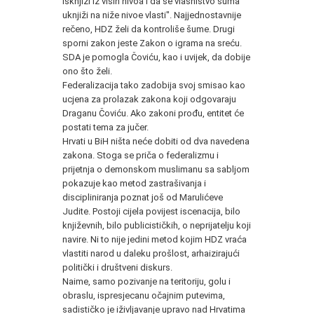
isknjiži iz viših nivoa i da se vlasništvo šuma
uknjiži na niže nivoe vlasti". Najjednostavnije
rečeno, HDZ želi da kontroliše šume. Drugi
sporni zakon jeste Zakon o igrama na sreću.
SDA je pomogla Čoviću, kao i uvijek, da dobije
ono što želi.
Federalizacija tako zadobija svoj smisao kao
ucjena za prolazak zakona koji odgovaraju
Draganu Čoviću. Ako zakoni prođu, entitet će
postati tema za jučer.
Hrvati u BiH ništa neće dobiti od dva navedena
zakona. Stoga se priča o federalizmu i
prijetnja o demonskom muslimanu sa sabljom
pokazuje kao metod zastrašivanja i
discipliniranja poznat još od Marulićeve
Judite. Postoji cijela povijest iscenacija, bilo
književnih, bilo publicističkih, o neprijatelju koji
navire. Ni to nije jedini metod kojim HDZ vraća
vlastiti narod u daleku prošlost, arhaizirajući
politički i društveni diskurs.
Naime, samo pozivanje na teritoriju, golu i
obraslu, ispresjecanu očajnim putevima,
sadističko je iživljavanje upravo nad Hrvatima