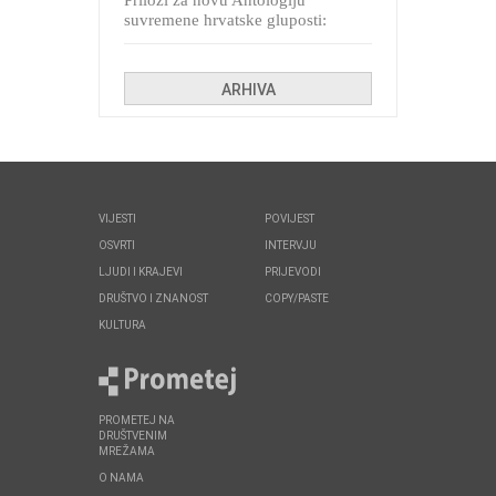
Prilozi za novu Antologiju
suvremene hrvatske gluposti:
Kolinda i ekipa o navijačkim
huliganima
ARHIVA
VIJESTI
POVIJEST
OSVRTI
INTERVJU
LJUDI I KRAJEVI
PRIJEVODI
DRUŠTVO I ZNANOST
COPY/PASTE
KULTURA
PROMETEJ NA
DRUŠTVENIM
MREŽAMA
O NAMA