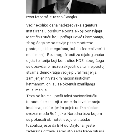
Izvor fotografije: razno (Google)
Već nekoliko dana hadezeovska agentura
instalirana u opskurne portale koji ponavljaju
identičnu priču koju pričaju Čović i kompanija,
zbog čega se postavlja pitanje potrebe
postojanja tih megafona, trubi o federalizaciji i
muslimaniji. Bez mogućnosti za dijalog unutar
dijela teritorija koji kontroliše HDZ, zbog čega
se opravdano može zaključiti da tu i ne postoji
stvarna demokratija već je plural mišljenja
zamijenjen hrvatskim nacionalističkim
ketmanom, oni su se okrenuli izmišljanju
muslimanije.
Teza od koje su pošli takvi nacionalistički
trubaduri se sastoji u tome da Hrvati moraju
imati svoj entitet jer im prijeti radikalni islam
uvezen među Bošnjake. Naredna teza kojom
su pokušali obmotati svoju entitetsku
tužbalicu jeste da BiH od Daytona i jeste
federalna država, samo što sada treba biti još