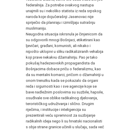
federalnija. Za potrebe ovakvog nastupa
unajmili su i nekoliko statista iz reda srpskog
naroda koje dojučerašnji Jasenovac nije
spriječio da planiraju i izmišljaju sutrašnju
muslimaniju.
Neugodna situacija iskrsnula je činjenicom da
su odgovorili mnogi Bošnjaci, etiketirani kao
ljevičari, građani, komunisti, ali nikako i
nipošto uklopivi u sliku radikaliziranih vehabija
koji prave nekakvu džamahiriju. Pao je tako
pokušaj hadezeovskih propagandista da
Bošnjacima dobace priču o federalizmu, kao
da su mentalni komarci, pričom o džamahiriji u
onom trenutku kada se pokazalo da organi
reda i sigurnosti kao i sve agencije koje se
bave nadležnim poslovima su suzbile, hapsile,
osuđivale sve oblike radikalnog djelovanja,
terorističkog udruživanja i slično. Drugim
riječima, i institucije i inteligencija su
prezentirali veću spremnost za suzbijanje
radikalnih ideja nego li su hrvatski nacionalisti
s obje strane granice učinili u slučaju, sada već