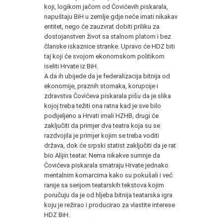
koji, logikom jačom od Čovićevih piskarala,
napuštaju BiH u zemlje gdje neće imati nikakav
entitet, nego će zauzvrat dobiti priliku za
dostojanstven život sa stalnom platom i bez
članske iskaznice stranke. Upravo će HDZ biti
taj koji će svojom ekonomskom politikom
iseliti Hrvate iz BiH.
A da ih ubijede da je federalizacija bitnija od
ekonomije, praznih stomaka, korupcije i
zdravstva Čovićeva piskarala pišu da je slika
kojoj treba težiti ona ratna kad je sve bilo
podijeljeno a Hrvati imali HZHB, drugi će
zaključiti da primjer dva teatra koja su se
razdvojila je primjer kojim se treba voditi
država, dok će srpski statist zaključiti da je rat
bio Alijin teatar. Nema nikakve sumnje da
Čovićeva piskarala smatraju Hrvate jednako
mentalnim komarcima kako su pokušali i već
ranije sa serijom teatarskih tekstova kojim
poručuju da je od hljeba bitnija teatarska igra
koju je režirao i producirao za vlastite interese
HDZ BiH.