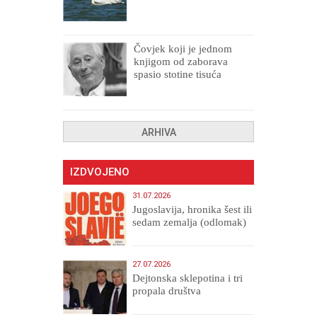
Čovjek koji je jednom
knjigom od zaborava
spasio stotine tisuća
drugih, prokletih i
uništenih
ARHIVA
IZDVOJENO
31.07.2026
Jugoslavija, hronika šest ili
sedam zemalja (odlomak)
27.07.2026
Dejtonska sklepotina i tri
propala društva