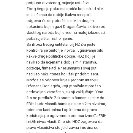
potpuno otvorenog, bujanja ustaštva.
Zbog čega je pokrenuta priča koja nikad nije
imala šansu da dobije ikakvu recepciju;
odgovor će se potražiti u nekim drugim
sokacima kojim gazi Dragan Čović, skriven od
vlastitog naroda koji u veoma maloj izlaznosti
pokazuje šta misli o njemu.
Sa ili bez trećeg entiteta, cilj HDZ-a jeste
kontroliranje teritorije, novca i ugušivanje bilo
kakve druge političke opcije. HDZ koji je
navikao da ucjenama dobija ministarstva,
pozicije, firme itd je nesumnjivo i ovaj put
naciljao neki interes koji želi pridobiti sebi.
Možda se odgovor krije u jednom intervjuu
Dženana Đonlagića, koji je nažalost prošao
nedovoljno zapaženo, a koji zaključuje: "Ono
što se predlaže Zakonom o šumama jeste da
FBiH bude vlasnik šuma a da se nižim nivoima,
odnosno kantonima i općinama da pravo
korištenja po ugovornom odnosu između FBIH
i nižih nivoa vlasti. Ono što HDZ zagovara da
pravo vlasništva što je državna imovina se