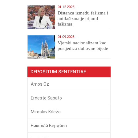
01.12.2025
Distanca između fašizma i
antifašizma je trijumf
fašizma
01.09.2025
​Vjerski nacionalizam kao
posljedica duhovne bijede
DEPOSITUM SENTENTIAE
Amos Oz
Ernesto Sabato
Miroslav Krleža
Никола́й Бердя́ев