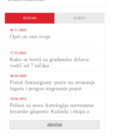
BEZDAN
VIJESTI
06.11.2023
​Opet on ono svoje
17.10.2022
Kako se boriti za građansku državu:
vodič od 7 tačaka
28.04.2020
Portal Antimigrant: poziv na otvaranje
logora i progon migranata poput
bijesnih kerova
18.06.2016
Prilozi za novu Antologiju suvremene
hrvatske gluposti: Kolinda i ekipa o
navijačkim huliganima
ARHIVA