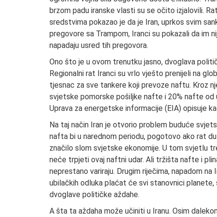
brzom padu iranske vlasti su se očito izjalovili. R
sredstvima pokazao je da je Iran, uprkos svim sank
pregovore sa Trampom, Iranci su pokazali da im ni
napadaju usred tih pregovora.
Ono što je u ovom trenutku jasno, dvoglava politič
Regionalni rat Iranci su vrlo vješto prenijeli na g
tjesnac za sve tankere koji prevoze naftu. Kroz 
svjetske pomorske pošiljke nafte i 20% nafte od 
Uprava za energetske informacije (EIA) opisuje kao „
Na taj način Iran je otvorio problem buduće svj
nafta bi u narednom periodu, pogotovo ako rat du
značilo slom svjetske ekonomije. U tom svjetlu tr
neće trpjeti ovaj naftni udar. Ali tržišta nafte i 
neprestano variraju. Drugim riječima, napadom na Ira
ubilačkih odluka plaćat će svi stanovnici planete
dvoglave političke aždahe.
A šta ta aždaha može učiniti u Iranu. Osim daleko