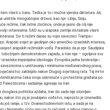
m vlasti u Iranu. Teška je to i mučna vjerska diktatura. Ali,
ništile mnogobrojne države, kao npr. Libiju, Siriju,
će režime, čak ratne zločince, onda je jasno da cilj nije
lji i interesima. SAD su u arapske zemlje instalirale vlasti
nteresa. Svi ti režimi danas su vojni saveznici Trampa i
zi. Arapski svijet je ujedinjen oko američko-izraelskih interesa,
 savjest arapskih režimskih vođa. Paradoks da je npr. Saudijska
jiva tobožnjem demokratskom zapadu, a Iran nije – ogoljava svu
-izraelska imperijalna ideologija. Evropska jadna birokratija i
mo saveznicima u uništavanju i minimuma međunarodnog prava,
čovječanstvo zaklinjalo nakon Drugog svjetskog rata. Taj mrtvi
antimilitarizma čeka svoje uskrsnuće u protestima građana po
 Palestincima i sadašnje agresije na Iran.
 dvoglava politička aždaha, Iran do sada nije slomljen.
ju, nakon što joj je poubijano vođstvo, naprosto je iznenadilo
olu još ranije, u tzv. Dvanestodnevnom ratu, a sada je na
i Netanjahu očito nisu na to računali, a njihovi planovi o