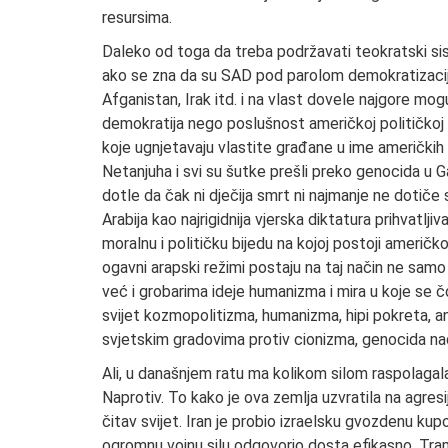
resursima.
Daleko od toga da treba podržavati teokratski siste
ako se zna da su SAD pod parolom demokratizacije u
Afganistan, Irak itd. i na vlast dovele najgore mogu
demokratija nego poslušnost američkoj političkoj vo
koje ugnjetavaju vlastite građane u ime američkih i
Netanjuha i svi su šutke prešli preko genocida u Ga
dotle da čak ni dječija smrt ni najmanje ne dotiče
Arabija kao najrigidnija vjerska diktatura prihvatl
moralnu i političku bijedu na kojoj postoji američko
ogavni arapski režimi postaju na taj način ne sa
već i grobarima ideje humanizma i mira u koje se 
svijet kozmopolitizma, humanizma, hipi pokreta, 
svjetskim gradovima protiv cionizma, genocida nad
Ali, u današnjem ratu ma kolikom silom raspolagala
Naprotiv. To kako je ova zemlja uzvratila na agresi
čitav svijet. Iran je probio izraelsku gvozdenu kup
ogromnu vojnu silu odgovorio dosta efikasno. Tramp 