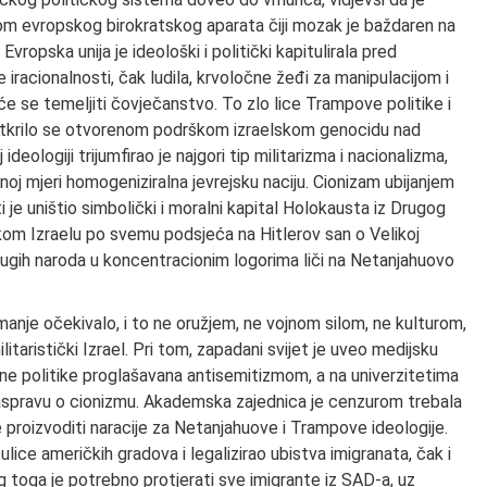
dom evropskog birokratskog aparata čiji mozak je baždaren na
 Evropska unija je ideološki i politički kapitulirala pred
racionalnosti, čak ludila, krvoločne žeđi za manipulacijom i
 se temeljiti čovječanstvo. To zlo lice Trampove politike i
zotkrilo se otvorenom podrškom izraelskom genocidu nad
deologiji trijumfirao je najgori tip militarizma i nacionalizma,
noj mjeri homogeniziralna jevrejsku naciju. Cionizam ubijanjem
je uništio simbolički i moralni kapital Holokausta iz Drugog
ikom Izraelu po svemu podsjeća na Hitlerov san o Velikoj
drugih naroda u koncentracionim logorima liči na Netanjahuovo
manje očekivalo, i to ne oružjem, ne vojnom silom, ne kulturom,
itaristički Izrael. Pri tom, zapadani svijet je uveo medijsku
ne politike proglašavana antisemitizmom, a na univerzitetima
u raspravu o cionizmu. Akademska zajednica je cenzurom trebala
 proizvoditi naracije za Netanjahuove i Trampove ideologije.
ice američkih gradova i legalizirao ubistva imigranata, čak i
og toga je potrebno protjerati sve imigrante iz SAD-a, uz