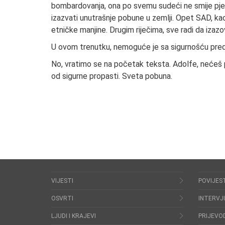
bombardovanja, ona po svemu sudeći ne smije pješ
izazvati unutrašnje pobune u zemlji. Opet SAD, kao n
etničke manjine. Drugim riječima, sve radi da izazo
U ovom trenutku, nemoguće je sa sigurnošću predvi
No, vratimo se na početak teksta. Adolfe, nećeš p
od sigurne propasti. Sveta pobuna.
VIJESTI
POVIJES
OSVRTI
INTERVJ
LJUDI I KRAJEVI
PRIJEVOD