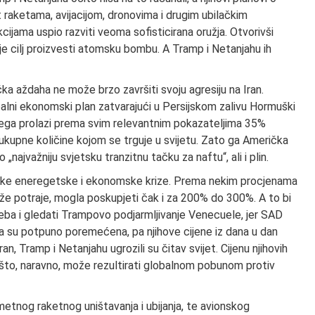
at raketama, avijacijom, dronovima i drugim ubilačkim
cijama uspio razviti veoma sofisticirana oružja. Otvorivši
je cilj proizvesti atomsku bombu. A Tramp i Netanjahu ih
ka aždaha ne može brzo završiti svoju agresiju na Iran.
lobalni ekonomski plan zatvarajući u Persijskom zalivu Hormuški
njega prolazi prema svim relevantnim pokazateljima 35%
ukupne količine kojom se trguje u svijetu. Zato ga Američka
najvažniju svjetsku tranzitnu tačku za naftu“, ali i plin.
etske eneregetske i ekonomske krize. Prema nekim procjenama
že potraje, mogla poskupjeti čak i za 200% do 300%. A to bi
eba i gledati Trampovo podjarmljivanje Venecuele, jer SAD
plina su potpuno poremećena, pa njihove cijene iz dana u dan
n, Tramp i Netanjahu ugrozili su čitav svijet. Cijenu njihovih
, što, naravno, može rezultirati globalnom pobunom protiv
metnog raketnog uništavanja i ubijanja, te avionskog