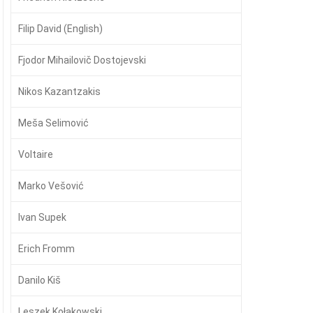
Filip David (English)
Fjodor Mihailovič Dostojevski
Nikos Kazantzakis
Meša Selimović
Voltaire
Marko Vešović
Ivan Supek
Erich Fromm
Danilo Kiš
Leszek Kołakowski