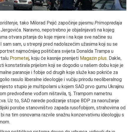
orištenje,
tako Milorad Pejić započinje pjesmu
Primopredaja
 Jergovića. Naravno, nepotrebno je objašnjavati na kojeg
sma otvara pitanja do koje mjere i na koje sve načine su
. I sam sam, u strepnji pred nadolazećim užasima koji su se
 portret najmoćnijeg političara svijeta Donalda Trampa u
talu
Prometej
,
koju će kasnije prenijeti
Magazin plus
. Dakle,
esti konstatirala prijelom koji se dogodio u našem dobu koje je
ksimalne paranoje i fobije od drugih koje služe kao pokriće za
olio rasulo liberalne ideologije i vučiju prirodu neoliberalnog
 mjesto stupio je multipolarni u kojem SAD prvo gurnu Ukrajinu
potom predvođene vođom ništavila, tj. Trampom nametnu
va. Uz to, SAD narede podizanje stope BDP za naoružanje
dijski porobe stanovništvo zapada rusofobijom, strahovima od
i na tim osnovama razvile snažnu konzervativnu ideologiju s
izmom.
ičkog političkog sistema doveo do vrhunca, vidjevši da je