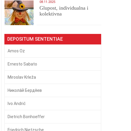
08.11.2025
Glupost, individualna i
kolektivna
DEPOSITUM SENTENTIAE
Amos Oz
Ernesto Sabato
Miroslav Krleža
Никола́й Бердя́ев
Ivo Andrić
Dietrich Bonhoeffer
Friedrich Nietzsche