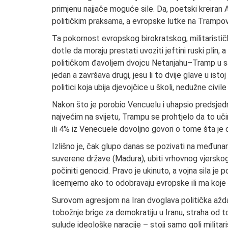
primjenu najjače moguće sile. Da, poetski kreiran 
političkim praksama, a evropske lutke na Trampovo
Ta pokornost evropskog birokratskog, militarističk
dotle da moraju prestati uvoziti jeftini ruski plin, 
političkom đavoljem dvojcu Netanjahu–Tramp u sada
jedan a završava drugi, jesu li to dvije glave u istoj
politici koja ubija djevojčice u školi, nedužne civ
Nakon što je porobio Vencuelu i uhapsio predsje
najvećim na svijetu, Trampu se prohtjelo da to učini
ili 4% iz Venecuele dovoljno govori o tome šta je 
Izlišno je, čak glupo danas se pozivati na međun
suverene države (Madura), ubiti vrhovnog vjerskog
počiniti genocid. Pravo je ukinuto, a vojna sila j
licemjerno ako to odobravaju evropske ili ma koje 
Surovom agresijom na Iran dvoglava politička aždah
tobožnje brige za demokratiju u Iranu, straha od 
sulude ideološke naracije – stoji samo goli militaris