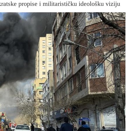
ratske propise i militarističku ideološku viziju