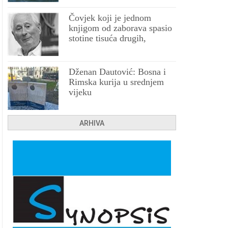
Čovjek koji je jednom
knjigom od zaborava spasio
stotine tisuća drugih,
prokletih i uništenih
Dženan Dautović: Bosna i
Rimska kurija u srednjem
vijeku
ARHIVA