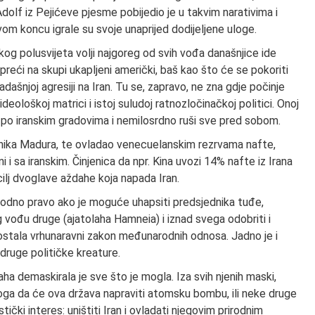
Adolf iz Pejićeve pjesme pobijedio je u takvim narativima i
m koncu igrale su svoje unaprijed dodijeljene uloge.
og polusvijeta volji najgoreg od svih vođa današnjice ide
a preći na skupi ukapljeni američki, baš kao što će se pokoriti
šnjoj agresiji na Iran. Tu se, zapravo, ne zna gdje počinje
 ideološkoj matrici i istoj suludoj ratnozločinačkoj politici. Onoj
ile po iranskim gradovima i nemilosrdno ruši sve pred sobom.
dnika Madura, te ovladao venecuelanskim rezrvama nafte,
 i sa iranskim. Činjenica da npr. Kina uvozi 14% nafte iz Irana
cilj dvoglave aždahe koja napada Iran.
arodno pravo ako je moguće uhapsiti predsjednika tuđe,
 vođu druge (ajatolaha Hamneia) i iznad svega odobriti i
e postala vrhunaravni zakon međunarodnih odnosa. Jadno je i
druge političke kreature.
a demaskirala je sve što je mogla. Iza svih njenih maski,
toga da će ova država napraviti atomsku bombu, ili neke druge
tički interes: uništiti Iran i ovladati njegovim prirodnim