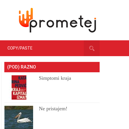
COPY/PASTE
(POD) RAZNO
Simptomi kraja
Ne pristajem!