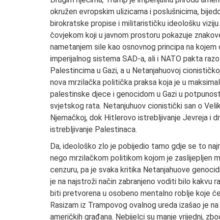
okružen evropskim ulizicama i poslušnicima, bije
birokratske propise i militarističku ideološku viziju.
čovjekom koji u javnom prostoru pokazuje znakove i
nametanjem sile kao osnovnog principa na kojem će
imperijalnog sistema SAD-a, ali i NATO pakta ra
Palestincima u Gazi, a u Netanjahuovoj cionističkoj i
nova mrzilačka politička praksa koja je u maksimal
palestinske djece i genocidom u Gazi u potpunosti 
svjetskog rata. Netanjuhuov cionistički san o Vel
Njemačkoj, dok Hitlerovo istrebljivanje Jevreja i 
istrebljivanje Palestinaca.
Da, ideološko zlo je pobijedio tamo gdje se to naj
nego mrzilačkom politikom kojom je zaslijepljen mil
cenzuru, pa je svaka kritika Netanjahuove genocid
je na najstroži način zabranjeno voditi bilo kakv
biti pretvorena u osobeno mentalno roblje koje će
Rasizam iz Trampovog ovalnog ureda izašao je na ul
američkih građana. Nebijelci su manje vrijedni, zb