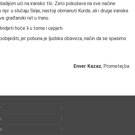
adijom ući na iransko tlo. Zato pokušava na sve načine
pr. u slučaju Sirije, nastoji obmanuti Kurde, ali i druge iranske
ve građanski rat u Iranu.
djeti hoće li u tome i uspjeti.
obijediti, jer pobuna je ljudska obaveza, način da se spasimo
Enver Kazaz
, Prometej.ba
T
U
I