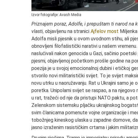
Izvor fotografije: Avash Media
Priznajem poraz, Adolfe, i prepuštam ti narod na k
vlasti,
objavljenu na stranici
Ajfelov most
Miljenka
Adolfa misli pjesnik u ovom uvodnom stihu, ali pje
obnovljeni filofašistički narativi u našem vremenu
naslućivali nakon genocida u Gazi, sačinio poetski
pjesmi
,
objavljenoj početkom prošle godine na por
poezija je u svojoj emocionalnoj dubini i etičkoj g
stvorilo novi militaristički svijet. To je svijet ma
novu utrku u naoružavanju. Rat u Ukrajini samo je og
poretka. Unipolarni svijet se raspao, a na njegovo
u rat, tražeći od nje da pristupi NATO paktu, a 
Zelenskom sistemsku pljačku ukrajinskog bogatst
svim članicama pomenute vojne organizacije i me
tobožnjeg kineskog ulaska u zapadne domove, da b
jasno izraženim rasističkim crtama i jakim militar
Drugim riječima, Tramp je imperijalnu prirodu amer