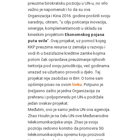
preuzme birokratsku poziciju u UN-u, no vrlo
važno je napomenuti i to da su ova
Organizacija i Kina 2016. godine proširili svoju
saradnju, citiram, “u cilju poticanja inovacija,
sinergije, komplementarnosti u skladu sa
kineskim projektom
Ekonomskog pojasa
puta svile
”. Ovaj projekat, uz pomoć kojeg
KKP preuzima resurse iz zemalja u razvoju i
vodi ih u bezizlazne kreditne zamke kojima
potom čak opravdava preuzimanje njihovih
teritorija pod svoju jurisdikciju, već godinama
unazad se užurbano provodi u djelo. Taj
projekat nije zaobišao ni BiH. O tome sam
opširnije pisao na ovom
linku
. Potpuno je
(ne)jasno zašto je jedna Organizacija za
prehranu i poljoprivredu pri UN-u podržala
jedan ovakav projekat.
Međutim, ovo je samo jedna UN-ova agencija.
Zhao Houlin je na čelu UN-ove Međunarodne
telekomunikacijske unije. Zhao je svoju
poziciju redovno koristio da promovira 5G
telekomunikacijsku opremu koju proizvodi