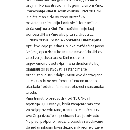
brojnim koncentracionim logorima širom Kine,
imenovanje Kine u jedan ovakav Ured pri UN-u
je ništa manje do svjesno strateško
pozicioniranje u cilju kontrole informacija o
dešavanjima u Kini. Tu, međutim, nije kraj
odnosa UN-a i Kine oko pitanja Ureda za
ljudska prava. Postoje konkretne i utemeljene
optužbe koje je jedna UN-ova zviždačica javno
iznijela, optužbe u kojima se navodi da UN-ov
Ured za ljudska prava Kini redovno
prijevremeno dostavlja imena disidenata koji
planiraju prisustvovati sastancima te
organizacije. KKP dalje koristi ove dostavljene
liste kako bi se sva “sporna” imena uredno
ušutkala i odstranila sa nadolazećih sastanaka
Ureda.
Kina trenutno predvodi 4 od 15 UN-ovih
agencija. Qu Dongyu, bivši zamjenik ministra
za poljoprivredu Kine, trenutno je na čelu UN-
ove Organizacije za prehranu i poljoprivredu.
Na prvu, potpuno nevažna opaska i očekivano
da jedan iskusni bivši dužnosnik jedne države