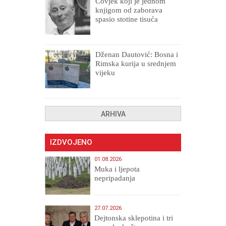
Čovjek koji je jednom
knjigom od zaborava
spasio stotine tisuća
drugih, prokletih i
uništenih
Dženan Dautović: Bosna i
Rimska kurija u srednjem
vijeku
ARHIVA
IZDVOJENO
01.08.2026
Muka i ljepota
nepripadanja
27.07.2026
Dejtonska sklepotina i tri