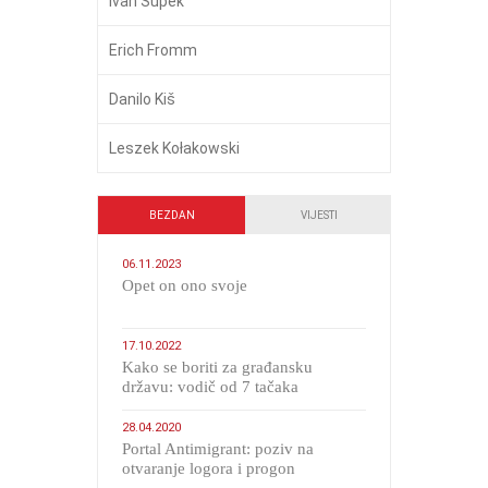
Ivan Supek
Erich Fromm
Danilo Kiš
Leszek Kołakowski
BEZDAN
VIJESTI
06.11.2023
​Opet on ono svoje
17.10.2022
Kako se boriti za građansku
državu: vodič od 7 tačaka
28.04.2020
Portal Antimigrant: poziv na
otvaranje logora i progon