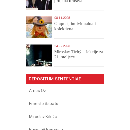
propala društva
08.11.2025
Glupost, individualna i
kolektivna
23.09.2025
Miroslav Tichý – lekcije za
21. stoljeće
DEPOSITUM SENTENTIAE
Amos Oz
Ernesto Sabato
Miroslav Krleža
Никола́й Бердя́ев