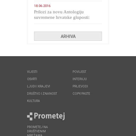
migranata poput bijesnih kerova
18.06.2016
Prilozi za novu Antologiju
suvremene hrvatske gluposti:
Kolinda i ekipa o navijačkim
huliganima
ARHIVA
VIJESTI
POVIJEST
OSVRTI
INTERVJU
LJUDI I KRAJEVI
PRIJEVODI
DRUŠTVO I ZNANOST
COPY/PASTE
KULTURA
PROMETEJ NA
DRUŠTVENIM
MREŽAMA