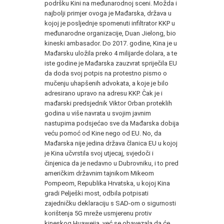
podršku Kini na međunarodnoj sceni. Možda i
najbolji primjer ovoga je Mađarska, država u
kojoj je posljednje spomenuti infiltrator KKP u
međunarodne organizacije, Duan Jielong, bio
kineski ambasador. Do 2017. godine, Kina je u
Mađarsku uložila preko 4 milijarde dolara, a te
iste godine je Mađarska zauzvrat spriječila EU
da doda svoj potpis na protestno pismo o
mučenju uhapšenih advokata, a koje je bilo
adresirano upravo na adresu KKP. Čak je i
mađarski predsjednik Viktor Orban proteklih
godina u više navrata u svojim javnim
nastupima podsjećao sve da Mađarska dobija
veću pomoć od Kine nego od EU. No, da
Mađarska nije jedina država članica EU u kojoj
je Kina učvrstila svoj utjecaj, svjedoči i
činjenica da je nedavno u Dubrovniku, i to pred
američkim državnim tajnikom Mikeom
Pompeom, Republika Hrvatska, u kojoj Kina
gradi Pelješki most, odbila potpisati
zajedničku deklaraciju s SAD-om o sigurnosti
korištenja 5G mreže usmjerenu protiv
kineskog Huaweija, već se obavezala da će