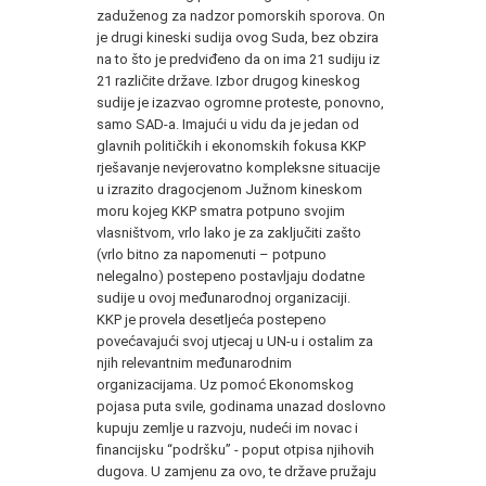
zaduženog za nadzor pomorskih sporova. On
je drugi kineski sudija ovog Suda, bez obzira
na to što je predviđeno da on ima 21 sudiju iz
21 različite države. Izbor drugog kineskog
sudije je izazvao ogromne proteste, ponovno,
samo SAD-a. Imajući u vidu da je jedan od
glavnih političkih i ekonomskih fokusa KKP
rješavanje nevjerovatno kompleksne situacije
u izrazito dragocjenom Južnom kineskom
moru kojeg KKP smatra potpuno svojim
vlasništvom, vrlo lako je za zaključiti zašto
(vrlo bitno za napomenuti – potpuno
nelegalno) postepeno postavljaju dodatne
sudije u ovoj međunarodnoj organizaciji.
KKP je provela desetljeća postepeno
povećavajući svoj utjecaj u UN-u i ostalim za
njih relevantnim međunarodnim
organizacijama. Uz pomoć Ekonomskog
pojasa puta svile, godinama unazad doslovno
kupuju zemlje u razvoju, nudeći im novac i
financijsku “podršku” - poput otpisa njihovih
dugova. U zamjenu za ovo, te države pružaju