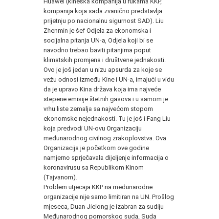
Huawei (kineska kompanija u rukama KKP,
kompanija koja sada zvanično predstavlja
prijetnju po nacionalnu sigurnost SAD). Liu
Zhenmin je šef Odjela za ekonomska i
socijalna pitanja UN-a, Odjela koji bi se
navodno trebao baviti pitanjima poput
klimatskih promjena i društvene jednakosti.
Ovo je još jedan u nizu apsurda za koje se
vežu odnosi između Kine i UN-a, imajući u vidu
da je upravo Kina država koja ima najveće
stepene emisije štetnih gasova i u samom je
vrhu liste zemalja sa najvećom stopom
ekonomske nejednakosti. Tu je još i Fang Liu
koja predvodi UN-ovu Organizaciju
međunarodnog civilnog zrakoplovstva. Ova
Organizacija je početkom ove godine
namjerno sprječavala dijeljenje informacija o
koronavirusu sa Republikom Kinom
(Tajvanom).
Problem utjecaja KKP na međunarodne
organizacije nije samo limitiran na UN. Prošlog
mjeseca, Duan Jielong je izabran za sudiju
Međunarodnog pomorskog suda, Suda