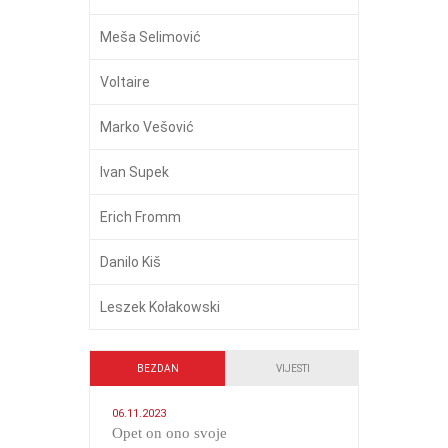
Meša Selimović
Voltaire
Marko Vešović
Ivan Supek
Erich Fromm
Danilo Kiš
Leszek Kołakowski
BEZDAN
VIJESTI
06.11.2023
​Opet on ono svoje