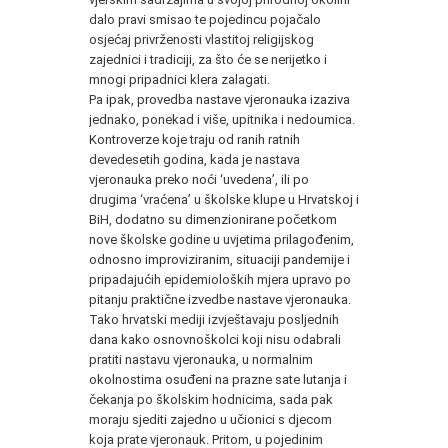
dalo pravi smisao te pojedincu pojačalo
osjećaj privrženosti vlastitoj religijskog
zajednici i tradiciji, za što će se nerijetko i
mnogi pripadnici klera zalagati.
Pa ipak, provedba nastave vjeronauka izaziva
jednako, ponekad i više, upitnika i nedoumica.
Kontroverze koje traju od ranih ratnih
devedesetih godina, kada je nastava
vjeronauka preko noći ‘uvedena’, ili po
drugima ‘vraćena’ u školske klupe u Hrvatskoj i
BiH, dodatno su dimenzionirane početkom
nove školske godine u uvjetima prilagođenim,
odnosno improviziranim, situaciji pandemije i
pripadajućih epidemioloških mjera upravo po
pitanju praktične izvedbe nastave vjeronauka.
Tako hrvatski mediji izvještavaju posljednih
dana kako osnovnoškolci koji nisu odabrali
pratiti nastavu vjeronauka, u normalnim
okolnostima osuđeni na prazne sate lutanja i
čekanja po školskim hodnicima, sada pak
moraju sjediti zajedno u učionici s djecom
koja prate vjeronauk. Pritom, u pojedinim