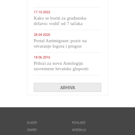
17.10.2022
Kako se boriti za građansku
državu: vodič od 7 tačaka
28.04.2020
Portal Antimigrant: poziv na
otvaranje logora i progon
migranata poput bijesnih kerova
18.06.2016
Prilozi za novu Antologiju
suvremene hrvatske gluposti:
Kolinda i ekipa o navijačkim
huliganima
ARHIVA
VIJESTI
POVIJEST
OSVRTI
INTERVJU