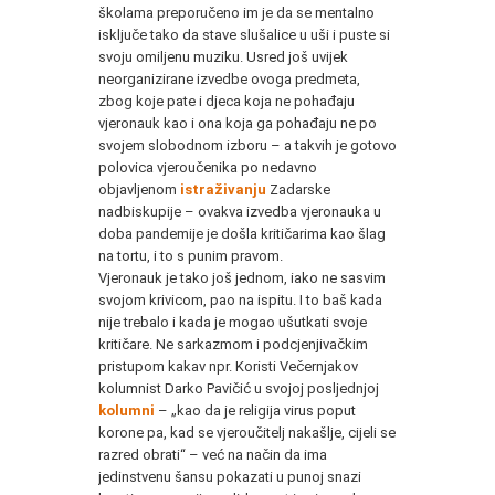
školama preporučeno im je da se mentalno
isključe tako da stave slušalice u uši i puste si
svoju omiljenu muziku. Usred još uvijek
neorganizirane izvedbe ovoga predmeta,
zbog koje pate i djeca koja ne pohađaju
vjeronauk kao i ona koja ga pohađaju ne po
svojem slobodnom izboru – a takvih je gotovo
polovica vjeroučenika po nedavno
objavljenom
istraživanju
Zadarske
nadbiskupije – ovakva izvedba vjeronauka u
doba pandemije je došla kritičarima kao šlag
na tortu, i to s punim pravom.
Vjeronauk je tako još jednom, iako ne sasvim
svojom krivicom, pao na ispitu. I to baš kada
nije trebalo i kada je mogao ušutkati svoje
kritičare. Ne sarkazmom i podcjenjivačkim
pristupom kakav npr. Koristi Večernjakov
kolumnist Darko Pavičić u svojoj posljednjoj
kolumni
– „kao da je religija virus poput
korone pa, kad se vjeroučitelj nakašlje, cijeli se
razred obrati“ – već na način da ima
jedinstvenu šansu pokazati u punoj snazi