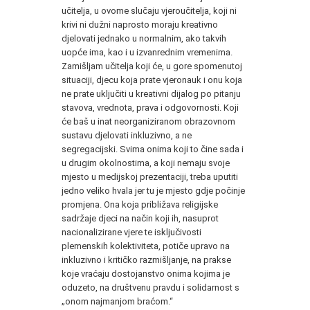
učitelja, u ovome slučaju vjeroučitelja, koji ni
krivi ni dužni naprosto moraju kreativno
djelovati jednako u normalnim, ako takvih
uopće ima, kao i u izvanrednim vremenima.
Zamišljam učitelja koji će, u gore spomenutoj
situaciji, djecu koja prate vjeronauk i onu koja
ne prate uključiti u kreativni dijalog po pitanju
stavova, vrednota, prava i odgovornosti. Koji
će baš u inat neorganiziranom obrazovnom
sustavu djelovati inkluzivno, a ne
segregacijski. Svima onima koji to čine sada i
u drugim okolnostima, a koji nemaju svoje
mjesto u medijskoj prezentaciji, treba uputiti
jedno veliko hvala jer tu je mjesto gdje počinje
promjena. Ona koja približava religijske
sadržaje djeci na način koji ih, nasuprot
nacionalizirane vjere te isključivosti
plemenskih kolektiviteta, potiče upravo na
inkluzivno i kritičko razmišljanje, na prakse
koje vraćaju dostojanstvo onima kojima je
oduzeto, na društvenu pravdu i solidarnost s
„onom najmanjom braćom.“