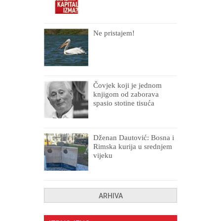
Ne pristajem!
Čovjek koji je jednom
knjigom od zaborava
spasio stotine tisuća
drugih, prokletih i
uništenih
Dženan Dautović: Bosna i
Rimska kurija u srednjem
vijeku
ARHIVA