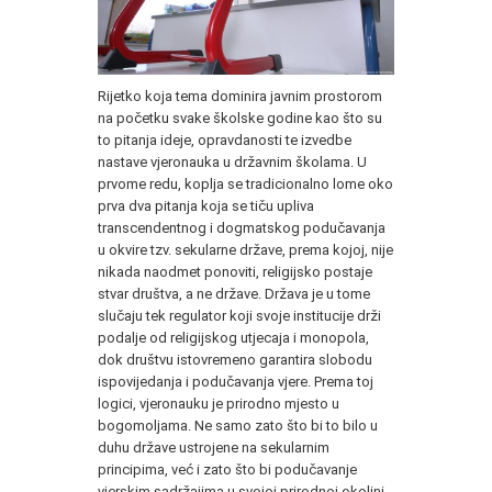
Rijetko koja tema dominira javnim prostorom
na početku svake školske godine kao što su
to pitanja ideje, opravdanosti te izvedbe
nastave vjeronauka u državnim školama. U
prvome redu, koplja se tradicionalno lome oko
prva dva pitanja koja se tiču upliva
transcendentnog i dogmatskog podučavanja
u okvire tzv. sekularne države, prema kojoj, nije
nikada naodmet ponoviti, religijsko postaje
stvar društva, a ne države. Država je u tome
slučaju tek regulator koji svoje institucije drži
podalje od religijskog utjecaja i monopola,
dok društvu istovremeno garantira slobodu
ispovijedanja i podučavanja vjere. Prema toj
logici, vjeronauku je prirodno mjesto u
bogomoljama. Ne samo zato što bi to bilo u
duhu države ustrojene na sekularnim
principima, već i zato što bi podučavanje
vjerskim sadržajima u svojoj prirodnoj okolini