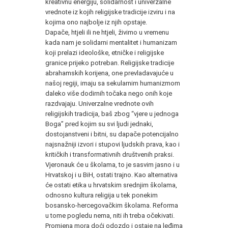
kreativnu energiju, solidarnost i univerzalne
vrednote iz kojih religijske tradicije izviru i na
kojima ono najbolje iz njih opstaje.
Dapače, htjeli ili ne htjeli, živimo u vremenu
kada nam je solidarni mentalitet i humanizam
koji prelazi ideološke, etničke i religijske
granice prijeko potreban. Religijske tradicije
abrahamskih korijena, one prevladavajuće u
našoj regiji, imaju sa sekularnim humanizmom
daleko više dodirnih točaka nego onih koje
razdvajaju. Univerzalne vrednote ovih
religijskih tradicija, baš zbog “vjere u jednoga
Boga” pred kojim su svi ljudi jednaki,
dostojanstveni i bitni, su dapače potencijalno
najsnažniji izvori i stupovi ljudskih prava, kao i
kritičkih i transformativnih društvenih praksi.
Vjeronauk će u školama, to je sasvim jasno i u
Hrvatskoj i u BiH, ostati trajno. Kao alternativa
će ostati etika u hrvatskim srednjim školama,
odnosno kultura religija u tek ponekim
bosansko-hercegovačkim školama. Reforma
u tome pogledu nema, niti ih treba očekivati.
Promjena mora doći odozdo i ostaje na leđima