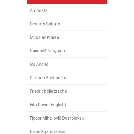
Amos Oz
Ernesto Sabato
Miroslav Krleža
Никола́й Бердя́ев
Ivo Andrić
Dietrich Bonhoeffer
Friedrich Nietzsche
Filip David (English)
Fjodor Mihailovič Dostojevski
Nikos Kazantzakis