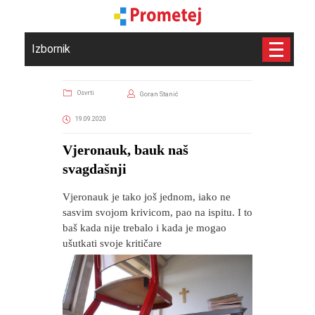
Izbornik
Osvrti
Goran Stanić
19.09.2020
Vjeronauk, bauk naš
svagdašnji
Vjeronauk je tako još jednom, iako ne
sasvim svojom krivicom, pao na ispitu. I to
baš kada nije trebalo i kada je mogao
ušutkati svoje kritičare