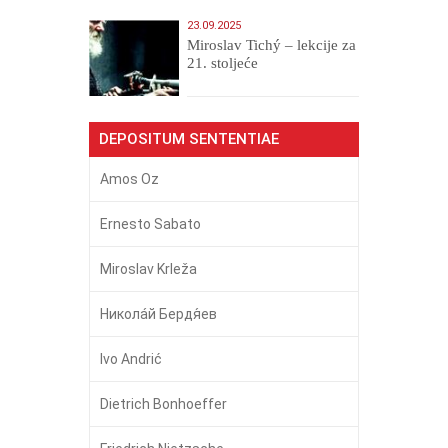
23.09.2025
Miroslav Tichý – lekcije za
21. stoljeće
DEPOSITUM SENTENTIAE
Amos Oz
Ernesto Sabato
Miroslav Krleža
Никола́й Бердя́ев
Ivo Andrić
Dietrich Bonhoeffer