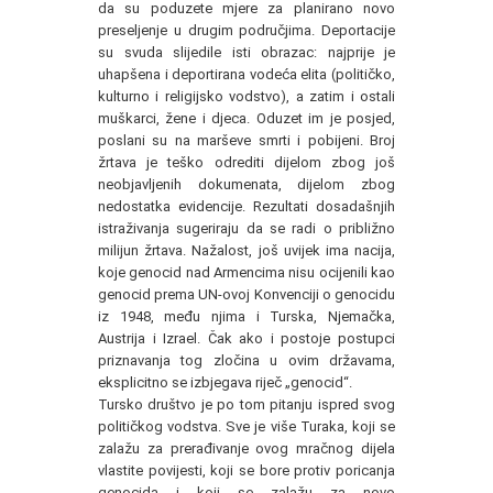
da su poduzete mjere za planirano novo
preseljenje u drugim područjima. Deportacije
su svuda slijedile isti obrazac: najprije je
uhapšena i deportirana vodeća elita (političko,
kulturno i religijsko vodstvo), a zatim i ostali
muškarci, žene i djeca. Oduzet im je posjed,
poslani su na marševe smrti i pobijeni. Broj
žrtava je teško odrediti dijelom zbog još
neobjavljenih dokumenata, dijelom zbog
nedostatka evidencije. Rezultati dosadašnjih
istraživanja sugeriraju da se radi o približno
milijun žrtava. Nažalost, još uvijek ima nacija,
koje genocid nad Armencima nisu ocijenili kao
genocid prema UN-ovoj Konvenciji o genocidu
iz 1948, među njima i Turska, Njemačka,
Austrija i Izrael. Čak ako i postoje postupci
priznavanja tog zločina u ovim državama,
eksplicitno se izbjegava riječ „genocid“.
Tursko društvo je po tom pitanju ispred svog
političkog vodstva. Sve je više Turaka, koji se
zalažu za prerađivanje ovog mračnog dijela
vlastite povijesti, koji se bore protiv poricanja
genocida i koji se zalažu za novo