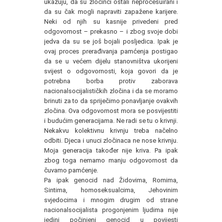
ukazuju, da su zločinci ostali neprocesuirani i
da su čak mogli napraviti zapažene karijere.
Neki od njih su kasnije privedeni pred
odgovornost – prekasno – i zbog svoje dobi
jedva da su se još bojali posljedica. Ipak je
ovaj proces prerađivanja pamćenja postigao
da se u većem dijelu stanovništva ukorijeni
svijest o odgovornosti, koja govori da je
potrebna borba protiv zaborava
nacionalsocijalističkih zločina i da se moramo
brinuti za to da spriječimo ponavljanje ovakvih
zločina. Ova odgovornost mora se posvijestiti
i budućim generacijama. Ne radi se tu o krivnji.
Nekakvu kolektivnu krivnju treba načelno
odbiti. Djeca i unuci zločinaca ne nose krivnju.
Moja generacija također nije kriva. Pa ipak
zbog toga nemamo manju odgovornost da
čuvamo pamćenje.
Pa ipak genocid nad Židovima, Romima,
Sintima, homoseksualcima, Jehovinim
svjedocima i mnogim drugim od strane
nacionalsocijalista progonjenim ljudima nije
jedini počinjeni genocid u povijesti