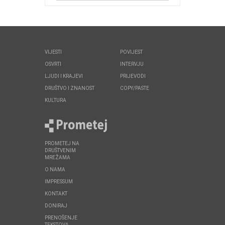
VIJESTI
POVIJEST
OSVRTI
INTERVJU
LJUDI I KRAJEVI
PRIJEVODI
DRUŠTVO I ZNANOST
COPY/PASTE
KULTURA
PROMETEJ NA
DRUŠTVENIM
MREŽAMA
O NAMA
IMPRESSUM
KONTAKT
DONIRAJ
PRENOŠENJE
TEKSTOVA