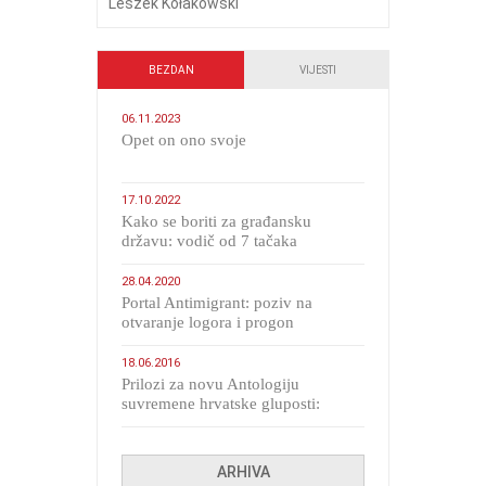
Leszek Kołakowski
BEZDAN
VIJESTI
06.11.2023
​Opet on ono svoje
17.10.2022
Kako se boriti za građansku
državu: vodič od 7 tačaka
28.04.2020
Portal Antimigrant: poziv na
otvaranje logora i progon
migranata poput bijesnih kerova
18.06.2016
Prilozi za novu Antologiju
suvremene hrvatske gluposti:
Kolinda i ekipa o navijačkim
huliganima
ARHIVA