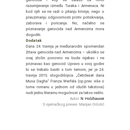
razumijevanje između Turaka i Armenaca. Ni
kod njih se ne radi o pitanju krivnje, nego o
preuzimanju odgovornosti protiv potiskivanja,
zaborava i poricanja. No, načelno se
priznavanje genocida nad Armencima mora
dogoditi.
Dodatak
Dana 24. travnja je međunarodni spomendan
žrtava genocida nad Armencima – ukoliko se
ovaj zločin ponovno ne bude nijekao i ne
priznavao kao genocid. Upravo u ovoj godini
bi se trebalo baviti s tom temom, jer je 24.
travnja 2015. stogodišnjica. „Četrdeset dana
Musa Dagha“ Franza Werfela (op.prev. više o
tome romanu u jednom od idućih tekstova)
nudi jednu literarnu mogućnost za takvo nešto.
Autor:
N. Holzhauser
S njemačkog preveo: Marijan Oršolić