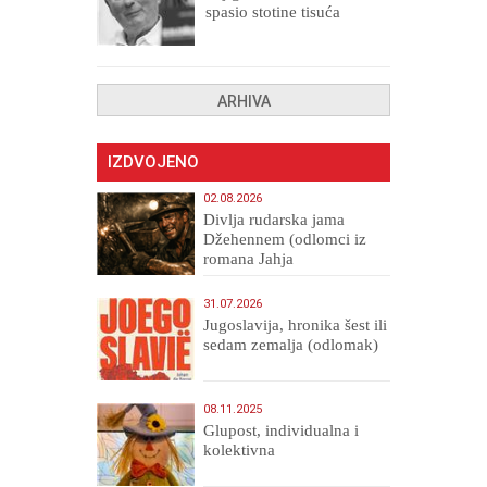
spasio stotine tisuća
drugih, prokletih i
uništenih
ARHIVA
IZDVOJENO
02.08.2026
Divlja rudarska jama
Džehennem (odlomci iz
romana Jahja
Veličanstveni)
31.07.2026
Jugoslavija, hronika šest ili
sedam zemalja (odlomak)
08.11.2025
Glupost, individualna i
kolektivna