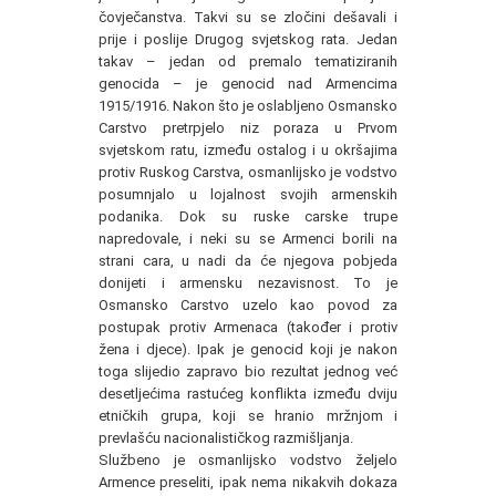
čovječanstva. Takvi su se zločini dešavali i
prije i poslije Drugog svjetskog rata. Jedan
takav – jedan od premalo tematiziranih
genocida – je genocid nad Armencima
1915/1916. Nakon što je oslabljeno Osmansko
Carstvo pretrpjelo niz poraza u Prvom
svjetskom ratu, između ostalog i u okršajima
protiv Ruskog Carstva, osmanlijsko je vodstvo
posumnjalo u lojalnost svojih armenskih
podanika. Dok su ruske carske trupe
napredovale, i neki su se Armenci borili na
strani cara, u nadi da će njegova pobjeda
donijeti i armensku nezavisnost. To je
Osmansko Carstvo uzelo kao povod za
postupak protiv Armenaca (također i protiv
žena i djece). Ipak je genocid koji je nakon
toga slijedio zapravo bio rezultat jednog već
desetljećima rastućeg konflikta između dviju
etničkih grupa, koji se hranio mržnjom i
prevlašću nacionalističkog razmišljanja.
Službeno je osmanlijsko vodstvo željelo
Armence preseliti, ipak nema nikakvih dokaza