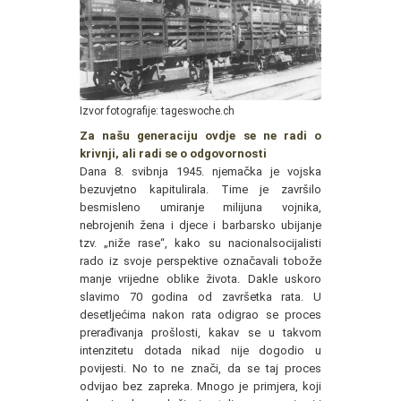
Izvor fotografije: tageswoche.ch
Za našu generaciju ovdje se ne radi o
krivnji, ali radi se o odgovornosti
Dana 8. svibnja 1945. njemačka je vojska
bezuvjetno kapitulirala. Time je završilo
besmisleno umiranje milijuna vojnika,
nebrojenih žena i djece i barbarsko ubijanje
tzv. „niže rase“, kako su nacionalsocijalisti
rado iz svoje perspektive označavali tobože
manje vrijedne oblike života. Dakle uskoro
slavimo 70 godina od završetka rata. U
desetljećima nakon rata odigrao se proces
prerađivanja prošlosti, kakav se u takvom
intenzitetu dotada nikad nije dogodio u
povijesti. No to ne znači, da se taj proces
odvijao bez zapreka. Mnogo je primjera, koji