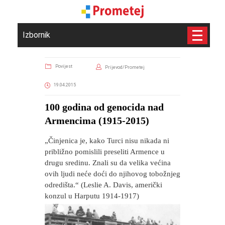
Izbornik
Povijest
Prijevod/Prometej
19.04.2015
100 godina od genocida nad
Armencima (1915-2015)
„Činjenica je, kako Turci nisu nikada ni
približno pomislili preseliti Armence u
drugu sredinu. Znali su da velika većina
ovih ljudi neće doći do njihovog tobožnjeg
odredišta.“ (Leslie A. Davis, američki
konzul u Harputu 1914-1917)