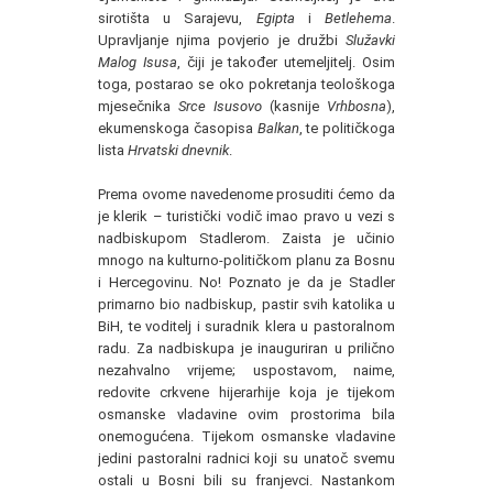
sirotišta u Sarajevu,
Egipta
i
Betlehema
.
Upravljanje njima povjerio je družbi
Služavki
Malog Isusa
, čiji je također utemeljitelj. Osim
toga, postarao se oko pokretanja teološkoga
mjesečnika
Srce Isusovo
(kasnije
Vrhbosna
),
ekumenskoga časopisa
Balkan
, te političkoga
lista
Hrvatski dnevnik
.
Prema ovome navedenome prosuditi ćemo da
je klerik – turistički vodič imao pravo u vezi s
nadbiskupom Stadlerom. Zaista je učinio
mnogo na kulturno-političkom planu za Bosnu
i Hercegovinu. No! Poznato je da je Stadler
primarno bio nadbiskup, pastir svih katolika u
BiH, te voditelj i suradnik klera u pastoralnom
radu. Za nadbiskupa je inauguriran u prilično
nezahvalno vrijeme; uspostavom, naime,
redovite crkvene hijerarhije koja je tijekom
osmanske vladavine ovim prostorima bila
onemogućena. Tijekom osmanske vladavine
jedini pastoralni radnici koji su unatoč svemu
ostali u Bosni bili su franjevci. Nastankom