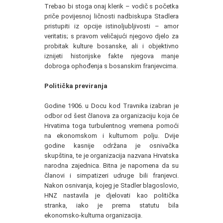
Trebao bi stoga onaj klerik – vodič s početka
priče povijesnoj ličnosti nadbiskupa Stadlera
pristupiti iz opcije istinoljubljivosti – amor
veritatis; s pravom veličajući njegovo djelo za
probitak kulture bosanske, ali i objektivno
iznijeti historijske fakte njegova manje
dobroga ophođenja s bosanskim franjevcima.
Politička previranja
Godine 1906. u Docu kod Travnika izabran je
odbor od šest članova za organizaciju koja će
Hrvatima toga turbulentnog vremena pomoći
na ekonomskom i kulturnom polju. Dvije
godine kasnije održana je osnivačka
skupština, te je organizacija nazvana Hrvatska
narodna zajednica. Bitna je napomena da su
članovi i simpatizeri udruge bili franjevci.
Nakon osnivanja, kojeg je Stadler blagoslovio,
HNZ nastavila je djelovati kao politička
stranka, iako je prema statutu bila
ekonomsko-kulturna organizacija.