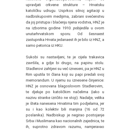
upravljati crkvene strukture – Hrvatsku
katoličku udrugu. Usprkos silnoj agitaciji u
nadbiskupovim medijima, zabrani svećenstvu
da joj pristupa i blaćenju njena vodstva, HNZ je
na izborima godine 1910.
pobijedila
u ovom
unutarhrvatskom sporu. Od šesnaest
zastupnika Hrvata jedanaest ih je bilo iz HNZ, a
samo petorica iz HKU.
Sukobi su nastavljeni, te je cijela trakavica
završila, a gdje bi drugo, na papinu stolu.
Stadlerovi zahtjevi su već izneseni, pa je HNZ u
Rim uputila tri člana koji su papi predali svoj
memorandum. U njemu su iznesene činjenice:
HNZ je osnovana blagoslovom Stadlerovim,
te djeluje po katoličkim načelima (iako u
nazivu stranke izričito ne stoji). Nadalje, velika
je šteta nanesena Hrvatima tim podjelama, jer
su i kao kolektiv bili manjina (16 od 72
poslanika). Nadbiskup je negirao postojanje
Srba i Muslimana kao nacionalnih zajednica, te
ih, suprotno zdravom razumu, namjeravao