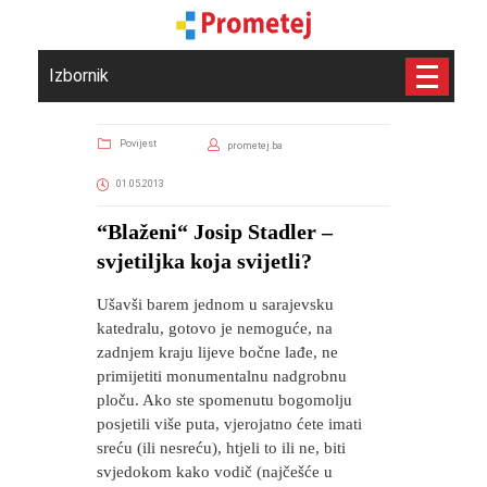
Izbornik
Povijest
prometej.ba
01.05.2013
“Blaženi“ Josip Stadler –
svjetiljka koja svijetli?
Ušavši barem jednom u sarajevsku
katedralu, gotovo je nemoguće, na
zadnjem kraju lijeve bočne lađe, ne
primijetiti monumentalnu nadgrobnu
ploču. Ako ste spomenutu bogomolju
posjetili više puta, vjerojatno ćete imati
sreću (ili nesreću), htjeli to ili ne, biti
svjedokom kako vodič (najčešće u