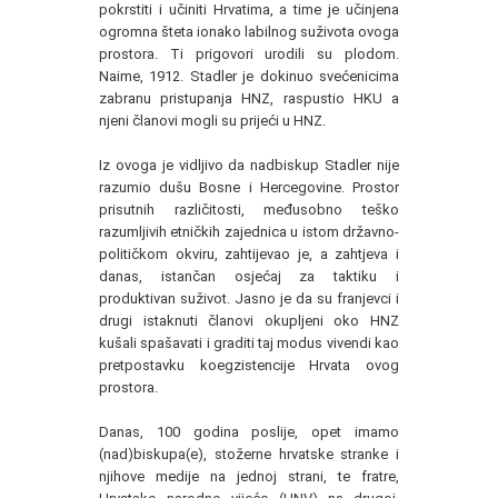
pokrstiti i učiniti Hrvatima, a time je učinjena
ogromna šteta ionako labilnog suživota ovoga
prostora. Ti prigovori urodili su plodom.
Naime, 1912. Stadler je dokinuo svećenicima
zabranu pristupanja HNZ, raspustio HKU a
njeni članovi mogli su prijeći u HNZ.
Iz ovoga je vidljivo da nadbiskup Stadler nije
razumio dušu Bosne i Hercegovine. Prostor
prisutnih različitosti, međusobno teško
razumljivih etničkih zajednica u istom državno-
političkom okviru, zahtijevao je, a zahtjeva i
danas, istančan osjećaj za taktiku i
produktivan suživot. Jasno je da su franjevci i
drugi istaknuti članovi okupljeni oko HNZ
kušali spašavati i graditi taj modus vivendi kao
pretpostavku koegzistencije Hrvata ovog
prostora.
Danas, 100 godina poslije, opet imamo
(nad)biskupa(e), stožerne hrvatske stranke i
njihove medije na jednoj strani, te fratre,