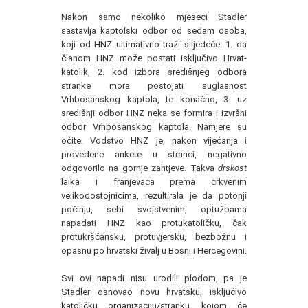
Nakon samo nekoliko mjeseci Stadler
sastavlja kaptolski odbor od sedam osoba,
koji od HNZ ultimativno traži slijedeće: 1. da
članom HNZ može postati isključivo Hrvat-
katolik, 2. kod izbora središnjeg odbora
stranke mora postojati suglasnost
Vrhbosanskog kaptola, te konačno, 3. uz
središnji odbor HNZ neka se formira i izvršni
odbor Vrhbosanskog kaptola. Namjere su
očite. Vodstvo HNZ je, nakon vijećanja i
provedene ankete u stranci, negativno
odgovorilo na gornje zahtjeve. Takva
drskost
laika i franjevaca prema crkvenim
velikodostojnicima, rezultirala je da potonji
počinju, sebi svojstvenim, optužbama
napadati HNZ kao protukatoličku, čak
protukršćansku, protuvjersku, bezbožnu i
opasnu po hrvatski živalj u Bosni i Hercegovini.
Svi ovi napadi nisu urodili plodom, pa je
Stadler osnovao novu hrvatsku, isključivo
katoličku organizaciju/stranku, kojom će