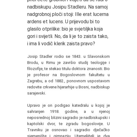
nadbiskupu Josipu Stadleru. Na samoj
nadgrobnoj ploči stoji: Ille erat lucerna
ardens et lucens. U prijevodu bi to
glasilo otprilike: bio je svjetiljka koja
gori i svijetli. No, da li je to zaista tako,
i ima li vodič klerik zaista pravo?
Josip Stadler rodio se 1843. u Slavonskom
Brodu, u Rimu je završio studij teologije i
filozofije, te stekao titulu doktora znanosti. Bio
je profesor na Bogoslovnom fakultetu u
Zagrebu, a od 1882., ponovnom uspostavom
redovite crkvene hijerarhije u Bosni, nadbiskup
sarajevski.
Upravo je on podigao katedralu u kojoj je
sahranjen 1918. godine, a u njenoj
neposrednoj blizini sagradio je nadbiskupski i
kaptolski dvor, te zgradu bogoslovije. U
Travniku je osnovao i sagradio dječačko
sjemenište i gimnaziju. Utemeljitelj je dva