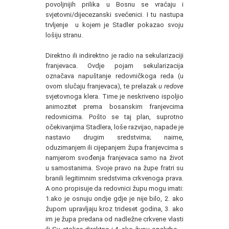
povoljnijih prilika u Bosnu se vraćaju i
svjetovni/dijecezanski svećenici. I tu nastupa
trvljenje u kojem je Stadler pokazao svoju
lošiju stranu.
Direktno ili indirektno je radio na sekularizaciji
franjevaca. Ovdje pojam sekularizacija
označava napuštanje redovničkoga reda (u
ovom slučaju franjevaca), te prelazak
u redove
svjetovnoga klera. Time je neskriveno ispoljio
animozitet prema bosanskim franjevcima
redovnicima. Pošto se taj plan, suprotno
očekivanjima Stadlera, loše razvijao, napade je
nastavio drugim sredstvima; naime,
oduzimanjem ili cijepanjem župa franjevcima s
namjerom svođenja franjevaca samo na život
u samostanima. Svoje pravo na župe fratri su
branili legitimnim sredstvima crkvenoga prava.
A ono propisuje da redovnici župu mogu imati:
1.ako je osnuju ondje gdje je nije bilo, 2. ako
župom upravljaju kroz trideset godina, 3. ako
im je župa predana od nadležne crkvene vlasti