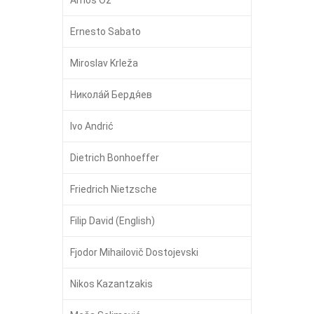
Amos Oz
Ernesto Sabato
Miroslav Krleža
Никола́й Бердя́ев
Ivo Andrić
Dietrich Bonhoeffer
Friedrich Nietzsche
Filip David (English)
Fjodor Mihailovič Dostojevski
Nikos Kazantzakis