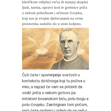
kleričkom odijelu) većoj ili manjoj skupini
ljudi, turista, upravo kod te grobnice priča
o nekom pobožnom i učenom čovjeku,
koji nas je svojim djelovanjem na ovim
prostorima zadužio do u stoto koljeno.
Čuti ćete i spominjanje svetosti u
kontekstu dotičnoga koji tu počiva u
miru, a najzad će vam se pričiniti da
vodič priča o nekom gotovo pa
mitskom bosanskom biću, polu-bogu a
polu-čovjeku. Zaintrigirani tom pričom,
prići ćete grobnici i vidjeti da se radi o