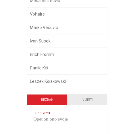
Meša Selimović
Voltaire
Marko Vešović
Ivan Supek
Erich Fromm
Danilo Kiš
Leszek Kołakowski
BEZDAN
VIJESTI
06.11.2023
​Opet on ono svoje