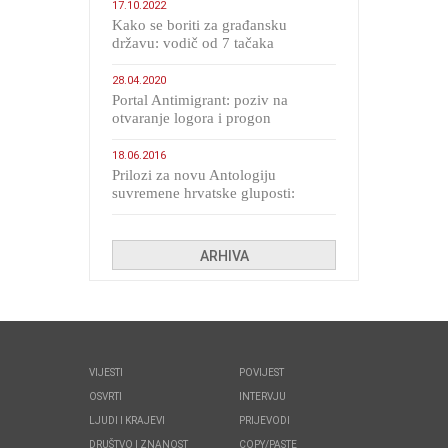
17.10.2022
Kako se boriti za građansku
državu: vodič od 7 tačaka
28.04.2020
Portal Antimigrant: poziv na
otvaranje logora i progon
migranata poput bijesnih kerova
18.06.2016
Prilozi za novu Antologiju
suvremene hrvatske gluposti:
Kolinda i ekipa o navijačkim
huliganima
ARHIVA
VIJESTI
POVIJEST
OSVRTI
INTERVJU
LJUDI I KRAJEVI
PRIJEVODI
DRUŠTVO I ZNANOST
COPY/PASTE