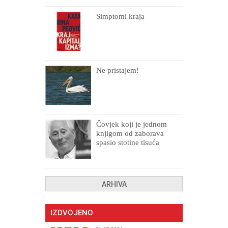
Simptomi kraja
Ne pristajem!
Čovjek koji je jednom
knjigom od zaborava
spasio stotine tisuća
drugih, prokletih i
uništenih
ARHIVA
IZDVOJENO