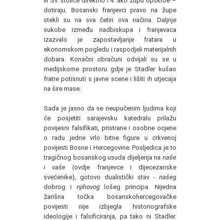
ili Sv. stolice direktno i 4. ako župu opskrbe –
dotiraju. Bosanski franjevci pravo na župe
stekli su na sva četiri ova načina. Daljnje
sukobe između nadbiskupa i franjevaca
izazvalo je zapostavljanje fratara u
ekonomskom pogledu i raspodjeli materijalnih
dobara. Konačni obračuni odvijali su se u
medijskome prostoru gdje je Stadler kušao
fratre potisnuti s javne scene i lišiti ih utjecaja
na šire mase.
Sada je jasno da se neupućenim ljudima koji
će posjetiti sarajevsku katedralu prilažu
povijesni falsifikati, pristrane i osobne ocjene
o radu jedne vrlo bitne figure u crkvenoj
povijesti Bosne i Hercegovine. Posljedica je to
tragičnog bosanskog usuda dijeljenja na
naše
i vaše
(ovdje franjevce i dijecezanske
svećenike), gotovo dualistički stav -
našeg
dobrog i
njihovog
lošeg principa. Nijedna
žarišna točka bosanskohercegovačke
povijesti nije izbjegla historiografske
ideologije i falsificiranja, pa tako ni Stadler.