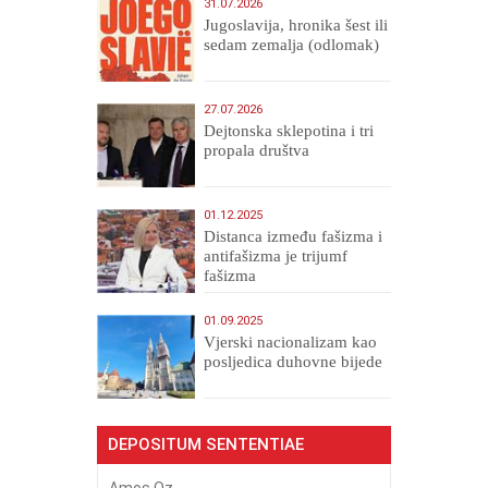
31.07.2026
Jugoslavija, hronika šest ili
sedam zemalja (odlomak)
27.07.2026
Dejtonska sklepotina i tri
propala društva
01.12.2025
Distanca između fašizma i
antifašizma je trijumf
fašizma
01.09.2025
​Vjerski nacionalizam kao
posljedica duhovne bijede
DEPOSITUM SENTENTIAE