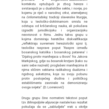
kontekstu optužujući je zbog hereze i
svrstavajući je u dualističke sekte, i novije, po
kojemu je riječ o narodnoj crkvi, utemeljenoj
na
ćirilometodskoj
tradiciji slavenske liturgije,
koja u teološko-doktrinarnom smislu ne
odstupa od kršćanskog nauka, ali pokušava
izgraditi jurisdikcijsku i organizacijsku
neovisnost o Rimu. Jednu takvu grupu u
kojima dominiraju heretičke diskvalifikacije
„reflektiraju suvremeni hereziološki spisi tj.
teološke rasprave poput 'Raspre između
bosanskog katolika i bosanskog patarena' i
'Dijalog protiv manihejaca u Bosni' fra Jakova
Markijskog, gdje su
bosanski krstjani
(kako su
sami sebe nazivali) proglašeni manihejcima ili
njima sličnim sektama radikalnog dualizma i
rigidnog asketizma, koje su svoju pobunu
protiv postojećeg društva i političkog
establišmenta zasnivale na demoniziranju
ovoga svijeta“. (D. Lovrenović)
Drugu grupu čine normativni tekstovi poput
tzv.
Bilinopoljske abjuracije
nastale kao rezultat
pokušaja da se „zabludjele“ vrati u okrilje