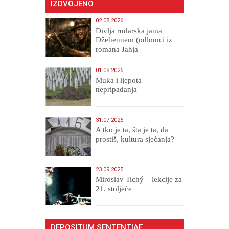
IZDVOJENO
02.08.2026
Divlja rudarska jama
Džehennem (odlomci iz
romana Jahja
Veličanstveni)
01.08.2026
Muka i ljepota
nepripadanja
31.07.2026
A tko je ta, šta je ta, da
prostiš, kultura sjećanja?
23.09.2025
Miroslav Tichý – lekcije za
21. stoljeće
DEPOSITUM SENTENTIAE