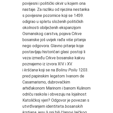
povijesni i politički okvir u kojem ona
nastaje. Za razliku od njezina nestanka
s povijesne pozornice koji se 1459.
odigrao u spletu složenih političkih
okolnosti obilježenih ekspanzijom
Osmanskog carstva, pojava Crkve
bosanske još uvijek rađa više pitanja
nego odgovora. Glavno pitanje koje
postavljaju historičari glasi: postoji li
veza između Crkve bosanske kakvu
poznajemo iz izvora XIV. i XV.
i
kršćana
koji se na
Bolinu Poilu
1203.
pred papinskim legatom Ivanom de
Casamarismo, dubrovačkim
arhiđakonom Marinom i banom Kulinom
odriču raskola i obvezuju na lojalnost
Katoličkoj vjeri? Odgovor je povezan s
utvrđivanjem identiteta
bosanskih
krstjana
, jesu li oni bili članovi laičkog