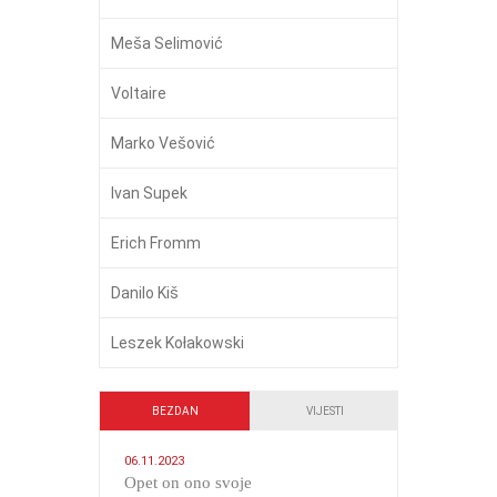
Meša Selimović
Voltaire
Marko Vešović
Ivan Supek
Erich Fromm
Danilo Kiš
Leszek Kołakowski
BEZDAN
VIJESTI
06.11.2023
​Opet on ono svoje