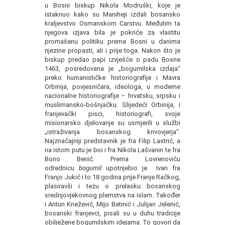
u Bosni biskup Nikola Modruški, koje je
istaknuo kako su Maniheji izdali bosansko
kraljevstvo Osmanskom Carstvu. Međutim ta
njegova izjava bila je pokriće za vlastitu
promašenu politiku prema Bosni u danima
njezine propasti, ali i prije toga. Nakon što je
biskup predao papi izvješće o padu Bosne
1463, posredovana je „bogumilska izdaja“
preko humanističke historiografije i Mavra
Orbinija, povjesničara, ideologa, u moderne
nacionalne historiografije – hrvatsku, srpsku i
muslimansko-bošnjačku. Slijedeći Orbinija, i
franjevački pisci, historiografi, svoje
misionarsko djelovanje su usmjerili u službi
„istraživanja bosanskog krivovjerja“.
Najznačajniji predstavnik je fra Filip Lastrić, a
na istom putu je bio i fra Nikola Lašvanin te fra
Bono Benić. Prema Lovrenoviću
odrednicu
bogumil
upotrijebio je Ivan fra
Franjo Jukić i to 18 godina prije Franje Račkog,
plasiravši i tezu o prelasku bosanskog
srednjovjekovnog plemstva na islam. Također
i Antun Knežević, Mijo Batinić i Julijan Jelenić,
bosanski franjevci, pisali su u duhu tradicije
obilježene bogumilskim idejama. To govori da