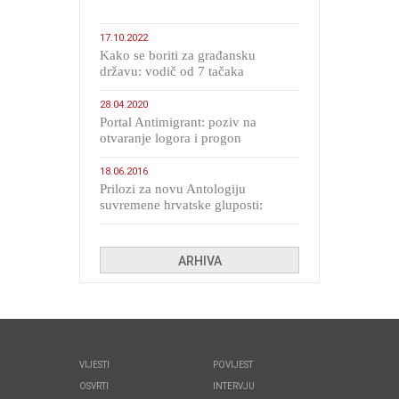
17.10.2022
Kako se boriti za građansku
državu: vodič od 7 tačaka
28.04.2020
Portal Antimigrant: poziv na
otvaranje logora i progon
migranata poput bijesnih kerova
18.06.2016
Prilozi za novu Antologiju
suvremene hrvatske gluposti:
Kolinda i ekipa o navijačkim
huliganima
ARHIVA
VIJESTI
POVIJEST
OSVRTI
INTERVJU