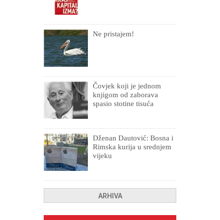
Ne pristajem!
Čovjek koji je jednom
knjigom od zaborava
spasio stotine tisuća
drugih, prokletih i
uništenih
Dženan Dautović: Bosna i
Rimska kurija u srednjem
vijeku
ARHIVA