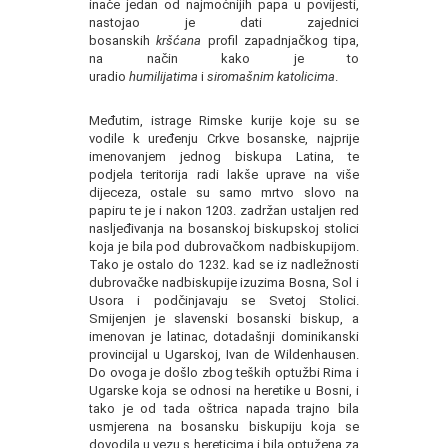
inače jedan od najmoćnijih papa u povijesti,
nastojao je dati zajednici
bosanskih
kršćana
profil zapadnjačkog tipa,
na način kako je to
uradio
humilijatima
i
siromašnim katolicima
.
Međutim, istrage Rimske kurije koje su se
vodile k uređenju Crkve bosanske, najprije
imenovanjem jednog biskupa Latina, te
podjela teritorija radi lakše uprave na više
dijeceza, ostale su samo mrtvo slovo na
papiru te je i nakon 1203. zadržan ustaljen red
nasljeđivanja na bosanskoj biskupskoj stolici
koja je bila pod dubrovačkom nadbiskupijom.
Tako je ostalo do 1232. kad se iz nadležnosti
dubrovačke nadbiskupije izuzima Bosna, Sol i
Usora i podčinjavaju se Svetoj Stolici.
Smijenjen je slavenski bosanski biskup, a
imenovan je latinac, dotadašnji dominikanski
provincijal u Ugarskoj, Ivan de Wildenhausen.
Do ovoga je došlo zbog teških optužbi Rima i
Ugarske koja se odnosi na heretike u Bosni, i
tako je od tada oštrica napada trajno bila
usmjerena na bosansku biskupiju koja se
dovodila u vezu s hereticima i bila optužena za