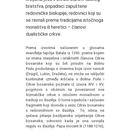
bratstva, pripadnici zapuštene
redovničke biskupije, redovnici koji su
se ravnali prema tradicijama istočnoga
monaštva ili heretici – članovi
dualističke crkve.
Prema izvorima sačuvanim u glosama
evanđelja tepčije Batala iz 1393. prema kojem
se imena starješina i istaknutih članova Crkve
bosanske koji su bili prisutni na
Bolinu
Poilu
podudaraju s imenima koje izvor navodi
(Dragič, Lubin, Dražeta), ne može se isključiti
kontinuitet između
kršćana
s
Bolina Poila
i
Crkve bosanske poznate iz izvora XIV. i XV,
pogotovo s obzirom na povezanost ove
šizmatičke crkve s istočnim monaštvom u
tradiciji sv. Bazilija. O tome svjedoče i sačuvani
fragmenti koji dovode u vezu Crkvu bosansku
s redovništvom sv. Bazilija. To, istina, ne
rješava pitanje bazilijanske orijentacije Crkve
bosanske, odnosno kada je ona usvojila
regulu sv. Bazilija. Papa Inocent III (1188-1216),