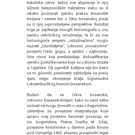
Katoličke crkve. Autori ove abjuracije ili njoj
sličnim hereziološkim traktatima slabo su ili
nikako poznavali vjersku praksu
bosanskih
krstjana
i samim tim o Crkvi bosanskoj pisali
su iz njoj suprostavljene perspektive. Rezultat
toga je zaplitanje mnogih historiografa u ovu
zamku nekritičkog istraživanja, te bi se ove
historiografe umjesto „istraživačima“ moglo
nazvati „izumiteljima“, odnosno „inovatorima“
povijesti.Treću grupu, a ujedno i najbrojniju,
čine izvori koji predstavljaju diskvalifikacije
vjersko-političke naravi koje su u Bosnu stizale
iz Ugarske. Cilj ugarskih kraljeva nije bio kako
se to govorilo preobratiti zabludjele na pravu
vjeru, nego okrunjenje kralja Sigismudna
Luksemburškog krunom bosanskom.
Budući da se Crkva bosanska,
odnosno
bosanski krstjani
, kako su sami sebe
nazivali ne mogu dovoditi u vezu s
bogumilima
,
zanimljive su povijesne interpretacije koje
upravo ovaj povijesni fenomen povezuju se
tzv. bogumilima. Prema Srećku M. Džaji,
povijesne krivotvorine u danima pada Bosne
pod Osmanlije 1463. plasirao je papinski legat