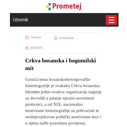
Izbornik
Povijest
prometej.ba
20.03.2012
Crkva bosanska i bogumilski
mit
Goruća tema bosanskohercegovačke
historiografije je svakako Crkva bosanska.
Identitet jedne ovakve organizacije najprije
su dovodili u pitanje njezini suvremeni
protivnici, a od XIX. nacionalno
motivirane historiografije su prihvaćale te
srednjovjekovne politički motivirane teze i
u njima našle pouzdana povijesna