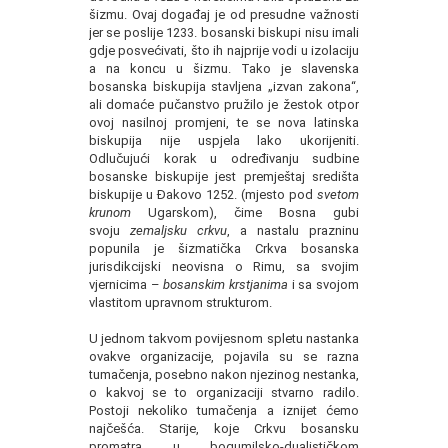
šizmu. Ovaj događaj je od presudne važnosti
jer se poslije 1233. bosanski biskupi nisu imali
gdje posvećivati, što ih najprije vodi u izolaciju
a na koncu u šizmu. Tako je slavenska
bosanska biskupija stavljena „izvan zakona“,
ali domaće pučanstvo pružilo je žestok otpor
ovoj nasilnoj promjeni, te se nova latinska
biskupija nije uspjela lako ukorijeniti.
Odlučujući korak u određivanju sudbine
bosanske biskupije jest premještaj središta
biskupije u Đakovo 1252. (mjesto pod
svetom
krunom
Ugarskom), čime Bosna gubi
svoju
zemaljsku crkvu
, a nastalu prazninu
popunila je šizmatička Crkva bosanska
jurisdikcijski neovisna o Rimu, sa svojim
vjernicima –
bosanskim krstjanima
i sa svojom
vlastitom upravnom strukturom.
U jednom takvom povijesnom spletu nastanka
ovakve organizacije, pojavila su se razna
tumačenja, posebno nakon njezinog nestanka,
o kakvoj se to organizaciji stvarno radilo.
Postoji nekoliko tumačenja a iznijet ćemo
najčešća. Starije, koje Crkvu bosansku
promatra u bogumilsko-dualističkom