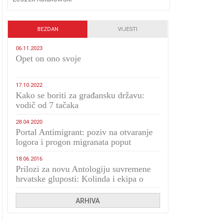
BEZDAN
VIJESTI
06.11.2023
​Opet on ono svoje
17.10.2022
Kako se boriti za građansku državu:
vodič od 7 tačaka
28.04.2020
Portal Antimigrant: poziv na otvaranje
logora i progon migranata poput
bijesnih kerova
18.06.2016
Prilozi za novu Antologiju suvremene
hrvatske gluposti: Kolinda i ekipa o
navijačkim huliganima
ARHIVA