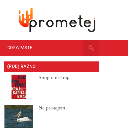
COPY/PASTE
(POD) RAZNO
Simptomi kraja
Ne pristajem!