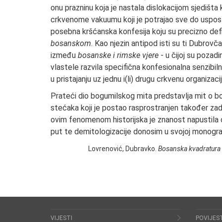
onu prazninu koja je nastala dislokacijom sjedišta 
crkvenome vakuumu koji je potrajao sve do uspost
posebna kršćanska konfesija koju su precizno defi
bosanskom
. Kao njezin antipod isti su ti Dubrovča
između
bosanske i rimske vjere
- u čijoj su pozadi
vlastele razvila specifična konfesionalna senzibiln
u pristajanju uz jednu i(li) drugu crkvenu organizacij
Prateći dio bogumilskog mita predstavlja mit o 
stećaka koji je postao rasprostranjen također zadn
ovim fenomenom historijska je znanost napustila ov
put te demitologizacije donosim u svojoj monograf
Lovrenović, Dubravko.
Bosanska kvadratura
VIJESTI
POVIJES