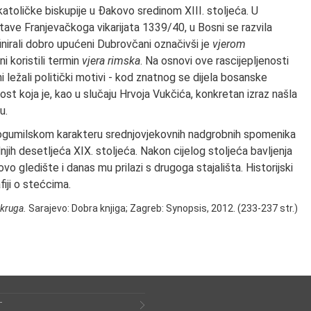
katoličke biskupije u Đakovo sredinom XIII. stoljeća. U
ave Franjevačkoga vikarijata 1339/40, u Bosni se razvila
nirali dobro upućeni Dubrovčani označivši je
vjerom
ni koristili termin
vjera rimska
. Na osnovi ove rascijepljenosti
ni ležali politički motivi - kod znatnog se dijela bosanske
ost koja je, kao u slučaju Hrvoja Vukčića, konkretan izraz našla
u.
bogumilskom karakteru srednjovjekovnih nadgrobnih spomenika
jih desetljeća XIX. stoljeća. Nakon cijelog stoljeća bavljenja
o gledište i danas mu prilazi s drugoga stajališta. Historijski
iji o stećcima.
 kruga.
Sarajevo: Dobra knjiga; Zagreb: Synopsis, 2012. (233-237 str.)
T