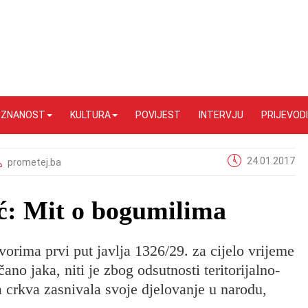
I ZNANOST
KULTURA
POVIJEST
INTERVJU
PRIJEVODI
24.01.2017
prometej.ba
ć: Mit o bogumilima
orima prvi put javlja 1326/29. za cijelo vrijeme
čano jaka, niti je zbog odsutnosti teritorijalno-
a crkva zasnivala svoje djelovanje u narodu,