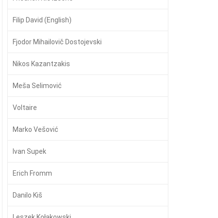
Filip David (English)
Fjodor Mihailovič Dostojevski
Nikos Kazantzakis
Meša Selimović
Voltaire
Marko Vešović
Ivan Supek
Erich Fromm
Danilo Kiš
Leszek Kołakowski