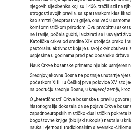
njegovih sljedbenika koji su 1466. tražili azil na n
strogosti svojih pravila, sa spartanskom klasifikac
kao smrtni (neoprostivi) grijeh, ona već u samome
komformističkom prirodom. Ovu prvobitnu asketsk
ne i ranije, počela gubiti, laicizirati se i usvajati
Katolička crkva od sredine XIV. stoljeća preko fra
pastoralnu aktivnost koja je u svoj okvir obuhvati
uspjesima u godinama pred pad bosanske države 146
Nauk Crkve bosanske primarno nije bio usmjeren na
Srednjovjekovna Bosna ne poznaje unutarnje vjersk
početkom XIII. i u Češkoj prve polovice XV. stolje
na području srednje Bosne, u
kraljevoj zemlji
, kroz
O ,,heretičnosti“ Crkve bosanske u pravilu govore po
historiografija dokazala da se pojava Crkve bosa
zapadnoeuropskih mističko-dualističkih pokreta iz 
bogoštovne knjige (biblijski rukopisi) nastale u 
nauka i vjernosti tradicionalnim slavensko-ćirilo