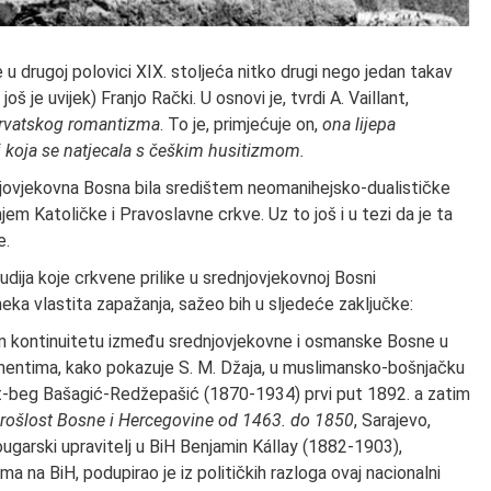
e u drugoj polovici XIX. stoljeća nitko drugi nego jedan takav
oš je uvijek) Franjo Rački. U osnovi je, tvrdi A. Vaillant,
hrvatskog romantizma
. To je, primjećuje on,
ona lijepa
 i koja se natjecala s češkim husitizmom.
dnjovjekovna Bosna bila središtem neomanihejsko-dualističke
jem Katoličke i Pravoslavne crkve. Uz to još i u tezi da je ta
e.
tudija koje crkvene prilike u srednjovjekovnoj Bosni
 neka vlastita zapažanja, sažeo bih u sljedeće zaključke:
m kontinuitetu između srednjovjekovne i osmanske Bosne u
mentima, kako pokazuje S. M. Džaja, u muslimansko-bošnjačku
fvet-beg Bašagić-Redžepašić (1870-1934) prvi put 1892. a zatim
prošlost Bosne i Hercegovine od 1463. do 1850
, Sarajevo,
ugarski upravitelj u BiH Benjamin Kállay (1882-1903),
ma na BiH, podupirao je iz političkih razloga ovaj nacionalni