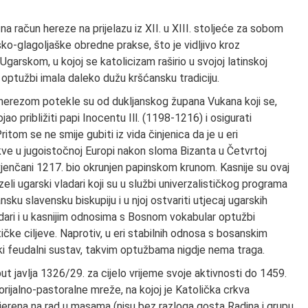
a račun hereze na prijelazu iz XII. u XIII. stoljeće za sobom
sko-glagoljaške obredne prakse, što je vidljivo kroz
arskom, u kojoj se katolicizam raširio u svojoj latinskoj
h optužbi imala daleko dužu kršćansku tradiciju.
 herezom potekle su od dukljanskog župana Vukana koji se,
jao približiti papi Inocentu Ill. (1198-1216) i osigurati
tom se ne smije gubiti iz vida činjenica da je u eri
ve u jugoistočnoj Europi nakon sloma Bizanta u Četvrtoj
vovjenčani 1217. bio okrunjen papinskom krunom. Kasnije su ovaj
zeli ugarski vladari koji su u službi univerzalističkog programa
ansku slavensku biskupiju i u njoj ostvariti utjecaj ugarskih
ladari i u kasnijim odnosima s Bosnom vokabular optužbi
itičke ciljeve. Naprotiv, u eri stabilnih odnosa s bosanskim
rski feudalni sustav, takvim optužbama nigdje nema traga.
t javlja 1326/29. za cijelo vrijeme svoje aktivnosti do 1459.
itorijalno-pastoralne mreže, na kojoj je Katolička crkva
mjerena na rad u masama (nisu bez razloga gosta Radina i grupu