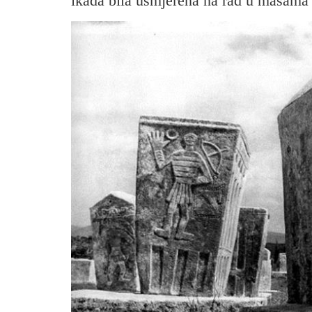
ikada bila usmjerena na rad u masama