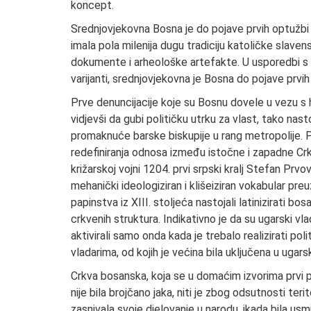
koncept.
Srednjovjekovna Bosna je do pojave prvih optužbi n
imala pola milenija dugu tradiciju katoličke slaven
dokumente i arheološke artefakte. U usporedbi s Ug
varijanti, srednjovjekovna je Bosna do pojave prvi
Prve denuncijacije koje su Bosnu dovele u vezu s
vidjevši da gubi političku utrku za vlast, tako nasto
promaknuće barske biskupije u rang metropolije. Pri
redefiniranja odnosa između istočne i zapadne Crk
križarskoj vojni 1204. prvi srpski kralj Stefan Pr
mehanički ideologiziran i klišeiziran vokabular preu
papinstva iz XIII. stoljeća nastojali latinizirati bos
crkvenih struktura. Indikativno je da su ugarski v
aktivirali samo onda kada je trebalo realizirati pol
vladarima, od kojih je većina bila uključena u uga
Crkva bosanska, koja se u domaćim izvorima prvi pu
nije bila brojčano jaka, niti je zbog odsutnosti ter
zasnivala svoje djelovanje u narodu, ikada bila us