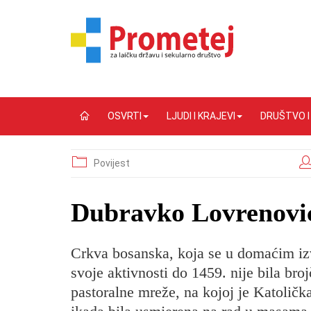
OSVRTI
LJUDI I KRAJEVI
DRUŠTVO 
Povijest
Dubravko Lovrenovi
Crkva bosanska, koja se u domaćim izv
svoje aktivnosti do 1459. nije bila broj
pastoralne mreže, na kojoj je Katoličk