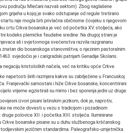
jihovu području Mlečani nazvali
sektom
). Zbog naglašene
ijom grijeha u kojoj je svako odstupanje od regule tretirano
 startu nije mogla biti privlačna običnome čovjeku s njegovom
u crtu Crkva bosanska je već od početka XV. stoljeća, ako
 životni kodeks plemićke feudalne sredine. Na drugoj strani je
njevaca ali i svjetovnoga svećenstva razvila razgrananu
la znatan dio bosanskoga stanovništva; o njezinim pastoralnim
3. svjedočio je i carigradski patrijarh Genadije Skolaris.
 negaciju kristoloških načela, već na kritiku opće Crkve.
e napetosti širih razmjera kakve su zabilježene u Francuskoj
ća. Franjevački samostani i hiže Crkve bosanske, koncentrirani
 cijelo vrijeme egzistirali su mirno i bez sporenja jedni uz druge.
vijesni izvori pisani latinskim jezikom, dok je, naprotiv,
nske ne može dovesti u vezu s tradicijom i pozadinom
druge polovice XII. i početka XIII. stoljeća. lluminirane
krilu Crkve bosanske pisane su u duhu službenoga kršćanskog
metodijevskim jezičnim standardima. Paleografsko-umjetnička