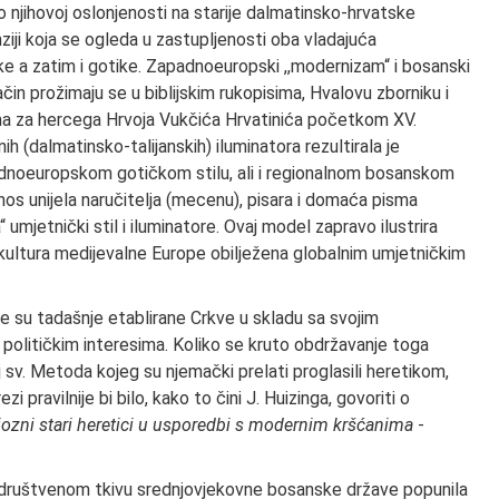
o njihovoj oslonjenosti na starije dalmatinsko-hrvatske
iji koja se ogleda u zastupljenosti oba vladajuća
ke a zatim i gotike. Zapadnoeuropski ,,modernizam“ i bosanski
način prožimaju se u biblijskim rukopisima, Hvalovu zborniku i
ma za hercega Hrvoja Vukčića Hrvatinića početkom XV.
h (dalmatinsko-talijanskih) iluminatora rezultirala je
dnoeuropskom gotičkom stilu, ali i regionalnom bosanskom
dnos unijela naručitelja (mecenu), pisara i domaća pisma
a“ umjetnički stil i iluminatore. Ovaj model zapravo ilustrira
kultura medijevalne Europe obilježena globalnim umjetničkim
ale su tadašnje etablirane Crkve u skladu sa svojim
 političkim interesima. Koliko se kruto obdržavanje toga
j sv. Metoda kojeg su njemački prelati proglasili heretikom,
pravilnije bi bilo, kako to čini J. Huizinga, govoriti o
giozni stari heretici u usporedbi s modernim kršćanima
-
u društvenom tkivu srednjovjekovne bosanske države popunila