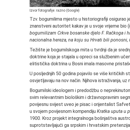
Izvor fotografije: razno (Google)
Tzv. bogumilima mjesto u historiografiji osigurao j
znanstveni autoritet kakav je u svoje vrijeme bio (i j
bogumilizam Crkve bosanske djelo F. Račkoga i 
nacionalna hereza, na koju su Hrvati bili ponosni,
Težište je bogumilskoga mita u tvrdnji da je sre
doktrine koja je stajala u opreci sa službenim učen
elitistička doktrina u Bosni imala masovne pristaš
U posljednjih 50 godina pojavilo se više kritičkih s
osvjetljavaju na nov način. Njihova istraživanja, uz
Bogumilski ideologem i predodžbu o neprekinuto
svim relevantnim biološkim i državnopravnim seg
povijesnu svijest uveo je pisac i orijentalist Sa
u svojem povijesnom kompendiju
Kratka uputa u 
1900. Kroz projekt integralnoga bošnjaštva austro
suprotstavljajući ga srpskim i hrvatskim pretenzija