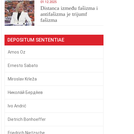
01.12.2025
Distanca između fašizma i
antifašizma je trijumf
fašizma
DEPOSITUM SENTENTIAE
Amos Oz
Ernesto Sabato
Miroslav Krleža
Никола́й Бердя́ев
Ivo Andrić
Dietrich Bonhoeffer
Friedrich Nietzsche