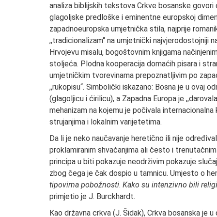
analiza biblijskih tekstova Crkve bosanske govori 
glagoljske predloške i eminentne europskoj dimenz
zapadnoeuropska umjetnička stila, najprije romani
,,tradicionalizam“ na umjetnički najvjerodostojniji 
Hrvojevu misalu, bogoštovnim knjigama načinjeni
stoljeća. Plodna kooperacija domaćih pisara i strani
umjetničkim tvorevinama prepoznatljivim po zapa
,,rukopisu“. Simbolički iskazano: Bosna je u ovaj o
(glagoljicu i ćirilicu), a Zapadna Europa je ,,daroval
mehanizam na kojemu je počivala internacionalna 
strujanjima i lokalnim varijetetima.
Da li je neko naučavanje heretično ili nije određiv
proklamiranim shvaćanjima ali često i trenutačnim
principa u biti pokazuje neodrživim pokazuje sluča
zbog čega je čak dospio u tamnicu. Umjesto o herezi 
tipovima pobožnosti
.
Kako su intenzivno bili reli
primjetio je J. Burckhardt.
Kao državna crkva (J. Šidak), Crkva bosanska je 