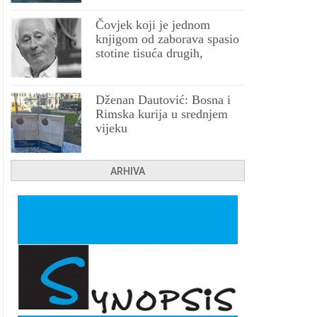
Čovjek koji je jednom
knjigom od zaborava spasio
stotine tisuća drugih,
prokletih i uništenih
Dženan Dautović: Bosna i
Rimska kurija u srednjem
vijeku
ARHIVA