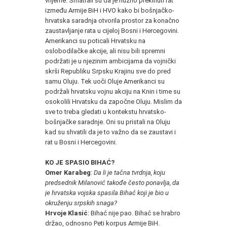
vrijeme. Smatrali su da je nužno prekinuti rat
između Armije BiH i HVO kako bi bošnjačko-
hrvatska saradnja otvorila prostor za konačno
zaustavljanje rata u cijeloj Bosni i Hercegovini.
Amerikanci su poticali Hrvatsku na
oslobodilačke akcije, ali nisu bili spremni
podržati je u njezinim ambicijama da vojnički
skrši Republiku Srpsku Krajinu sve do pred
samu Oluju. Tek uoči Oluje Amerikanci su
podržali hrvatsku vojnu akciju na Knin i time su
osokolili Hrvatsku da započne Oluju. Mislim da
sve to treba gledati u kontekstu hrvatsko-
bošnjačke saradnje. Oni su pristali na Oluju
kad su shvatili da je to važno da se zaustavi i
rat u Bosni i Hercegovini.
KO JE SPASIO BIHAĆ?
Omer Karabeg
:
Da li je tačna tvrdnja, koju
predsednik Milanović takođe često ponavlja, da
je hrvatska vojska spasila Bihać koji je bio u
okruženju srpskih snaga?
Hrvoje Klasić
: Bihać nije pao. Bihać se hrabro
držao, odnosno Peti korpus Armije BiH.