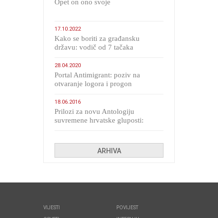
​Opet on ono svoje
17.10.2022
Kako se boriti za građansku
državu: vodič od 7 tačaka
28.04.2020
Portal Antimigrant: poziv na
otvaranje logora i progon
migranata poput bijesnih kerova
18.06.2016
Prilozi za novu Antologiju
suvremene hrvatske gluposti:
Kolinda i ekipa o navijačkim
huliganima
ARHIVA
VIJESTI
POVIJEST