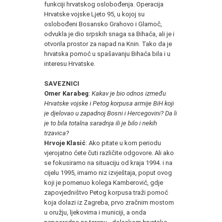
funkciji hrvatskog oslobođenja. Operacija
Hrvatske vojske Ljeto 95, u kojoj su
oslobođeni Bosansko Grahovo i Glamoč,
odvukla je dio srpskih snaga sa Bihaća, ali je i
otvorila prostor za napad na Knin. Tako da je
hrvatska pomoć u spašavanju Bihaća bila i u
interesu Hrvatske.
SAVEZNICI
Omer Karabeg
:
Kakav je bio odnos između
Hrvatske vojske i Petog korpusa armije BiH koji
je djelovao u zapadnoj Bosni i Hercegovini? Da li
je to bila totalna saradnja ili je bilo i nekih
trzavica?
Hrvoje Klasić
: Ako pitate u kom periodu
vjerojatno ćete čuti različite odgovore. Ali ako
se fokusiramo na situaciju od kraja 1994. i na
cijelu 1995, imamo niz izvještaja, poput ovog
koji je pomenuo kolega Kamberović, gdje
zapovjedništvo Petog korpusa traži pomoć
koja dolazi iz Zagreba, prvo zračnim mostom
u oružju, ljekovima i municiji, a onda