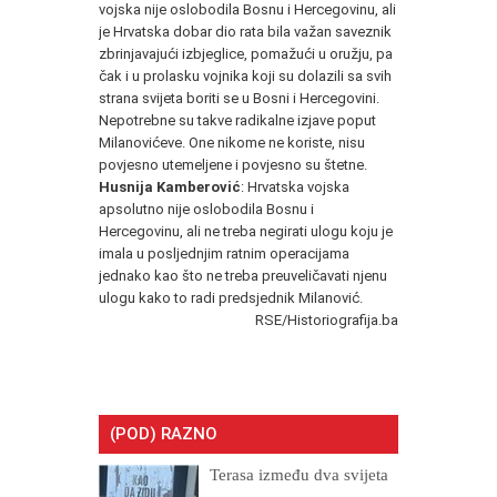
vojska nije oslobodila Bosnu i Hercegovinu, ali
je Hrvatska dobar dio rata bila važan saveznik
zbrinjavajući izbjeglice, pomažući u oružju, pa
čak i u prolasku vojnika koji su dolazili sa svih
strana svijeta boriti se u Bosni i Hercegovini.
Nepotrebne su takve radikalne izjave poput
Milanovićeve. One nikome ne koriste, nisu
povjesno utemeljene i povjesno su štetne.
Husnija Kamberović
: Hrvatska vojska
apsolutno nije oslobodila Bosnu i
Hercegovinu, ali ne treba negirati ulogu koju je
imala u posljednjim ratnim operacijama
jednako kao što ne treba preuveličavati njenu
ulogu kako to radi predsjednik Milanović.
RSE/Historiografija.ba
(POD) RAZNO
Terasa između dva svijeta