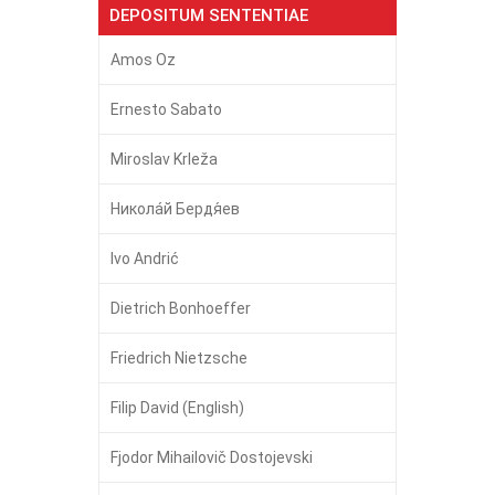
DEPOSITUM SENTENTIAE
Amos Oz
Ernesto Sabato
Miroslav Krleža
Никола́й Бердя́ев
Ivo Andrić
Dietrich Bonhoeffer
Friedrich Nietzsche
Filip David (English)
Fjodor Mihailovič Dostojevski