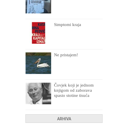
Simptomi kraja
Ne pristajem!
Čovjek koji je jednom
knjigom od zaborava
spasio stotine tisuća
drugih, prokletih i
uništenih
ARHIVA