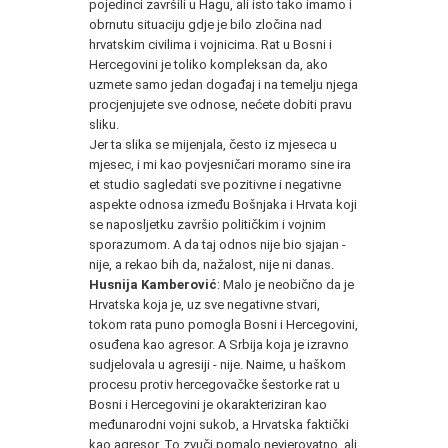
pojedinci završili u Hagu, ali isto tako imamo i
obrnutu situaciju gdje je bilo zločina nad
hrvatskim civilima i vojnicima. Rat u Bosni i
Hercegovini je toliko kompleksan da, ako
uzmete samo jedan događaj i na temelju njega
procjenjujete sve odnose, nećete dobiti pravu
sliku.
Jer ta slika se mijenjala, često iz mjeseca u
mjesec, i mi kao povjesničari moramo sine ira
et studio sagledati sve pozitivne i negativne
aspekte odnosa između Bošnjaka i Hrvata koji
se naposljetku završio političkim i vojnim
sporazumom. A da taj odnos nije bio sjajan -
nije, a rekao bih da, nažalost, nije ni danas.
Husnija Kamberović
: Malo je neobično da je
Hrvatska koja je, uz sve negativne stvari,
tokom rata puno pomogla Bosni i Hercegovini,
osuđena kao agresor. A Srbija koja je izravno
sudjelovala u agresiji - nije. Naime, u haškom
procesu protiv hercegovačke šestorke rat u
Bosni i Hercegovini je okarakteriziran kao
međunarodni vojni sukob, a Hrvatska faktički
kao agresor. To zvuči pomalo nevjerovatno, ali