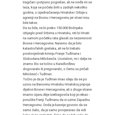
tragičan i potpuno pogrešan, ali ne sviđa mi se
teza, koja se počela širiti u zadnjih nekoliko
godina, o izjednačavanju Hrvatske i Srbije u
agresiji na Bosnu i Hercegovinu jer stvari nisu
bile takve.
Da su bile, ne bi preko 150.000 Bošnjaka
izbjeglo pred Srbima u Hrvatsku, niti bi Hrvati
na samom početku rata glasali za nezavisnost
Bosne i Hercegovine. Naravno da je bilo
katastrofalnih grešaka, ali ne bi trebalo
poistovjećivati krivnju Franje Tuđmana i
Slobodana Miloševića. Uostalom, mi i dalje ne
znamo što se točno u Karađorđevu
dogovaralo ili pregovaralo, o čemu su pričali
Milošević i Tuđman.
Točno je da je Tuđman imao ideju da se po
uzoru na Banovinu Hrvatsku Hrvatskoj pripoje
dijelovi Bosne i Hercegovine, ali s druge strane
imamo izjavu Alije Izetbegovića koji je rekao -
poručite Franji Tuđmanu da si uzme Zapadnu
Hercegovinu. Onda je kasnije govorio da se
samo šalio, da je samo provjeravao da vidi