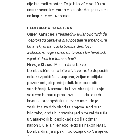
nije bio mali prostor. To je bilo više od 10 km
unutar hrvatske teritorije. Oslobođen je niz sela
na liniji Plitvice - Korenica.
DEBLOKADA SARAJEVA
Omer Karabeg
:
Predsjednik Milanović tvrdi da
"deblokadu Sarajeva nisu postigli ni američki, ni
britanski, ni francuski bombarderi, lovci i
zrakoplovi, nego čizme na terenu i krv hrvatskih
vojnika". Ima li u tome istine?
Hrvoje Klasić
: Mislim da si takve
bombastične crno-bijele izjave može dopustiti
nekakav političar u usponu, željan medijske
pozornosti, ali predsjednik bi morao biti
suzdržaniji. Naravno da Hrvatska nije ta koja
se treba busati u prsa i hvaliti - ili da to radi
hrvatski predsjednik u njezino ime - da je
zaslužna za deblokadu Sarajeva. Kad bi to
bilo tako, onda bi hrvatske jedinice valjda ušle
u Sarajevo ili bi deblokada došla odmah
nakon Oluje, a nije nego je došla nakon NATO
bombardiranja srpskih položaja oko Sarajeva.