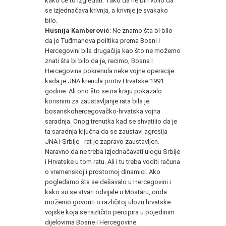
kako će to izgledati. Tako da ne bih volio da
se izjednačava krivnja, a krivnje je svakako
bilo.
Husnija Kamberović
: Ne znamo šta bi bilo
da je Tuđmanova politika prema Bosni i
Hercegovini bila drugačija kao što ne možemo
znati šta bi bilo da je, recimo, Bosna i
Hercegovina pokrenula neke vojne operacije
kada je JNA krenula protiv Hrvatske 1991.
godine. Ali ono što se na kraju pokazalo
korisnim za zaustavljanje rata bila je
bosanskohercegovačko-hrvatska vojna
saradnja. Onog trenutka kad se shvatilio da je
ta saradnja ključna da se zaustavi agresija
JNA i Srbije - rat je zapravo zaustavljen.
Naravno da ne treba izjednačavati ulogu Srbije
i Hrvatske u tom ratu. Ali i tu treba voditi računa
o vremenskoj i prostornoj dinamici. Ako
pogledamo šta se dešavalo u Hercegovini i
kako su se stvari odvijale u Mostaru, onda
možemo govoriti o različitoj ulozu hrvatske
vojske koja se različito percipira u pojedinim
dijelovima Bosne i Hercegovine.