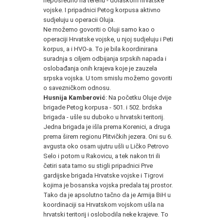
neposredno na terenu - dolaskom hrvatske
vojske. I pripadnici Petog korpusa aktivno
sudjeluju u operacii Oluja.
Ne možemo govoriti o Oluji samo kao o
operaciji Hrvatske vojske, u njoj sudjeluju i Peti
korpus, a i HVO-a. To je bila koordinirana
suradnja s ciljem odbijanja srpskih napada i
oslobađanja onih krajeva koje je zauzela
srpska vojska. U tom smislu možemo govoriti
o savezničkom odnosu.
Husnija Kamberović
: Na početku Oluje dvije
brigade Petog korpusa - 501. i 502. brdska
brigada - ušle su duboko u hrvatski teritorij.
Jedna brigada je išla prema Korenici, a druga
prema širem regionu Plitvičkih jezera. Oni su 6.
avgusta oko osam ujutru ušli u Ličko Petrovo
Selo i potom u Rakovicu, a tek nakon tri ili
četiri sata tamo su stigli pripadnici Prve
gardijske brigada Hrvatske vojske i Tigrovi
kojima je bosanska vojska predala taj prostor.
Tako da je apsolutno tačno da je Armija BiH u
koordinaciji sa Hrvatskom vojskom ušla na
hrvatski teritorij i oslobodila neke krajeve. To