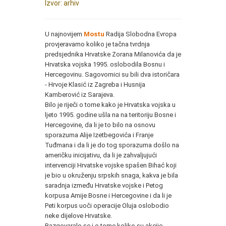
Izvor: arhiv
U najnovijem
Mostu
Radija Slobodna Evropa
provjeravamo koliko je tačna tvrdnja
predsjednika Hrvatske Zorana Milanovića da je
Hrvatska vojska 1995. oslobodila Bosnu i
Hercegovinu. Sagovornici su bili dva istoričara
- Hrvoje Klasić iz Zagreba i Husnija
Kamberović iz Sarajeva.
Bilo je riječi o tome kako je Hrvatska vojska u
ljeto 1995. godine ušla na na teritoriju Bosne i
Hercegovine, da li je to bilo na osnovu
sporazuma Alije Izetbegovića i Franje
Tuđmana i da li je do tog sporazuma došlo na
američku inicijativu, da li je zahvaljujući
intervenciji Hrvatske vojske spašen Bihać koji
je bio u okruženju srpskih snaga, kakva je bila
saradnja između Hrvatske vojske i Petog
korpusa Amije Bosne i Hercegovine i da li je
Peti korpus uoči operacije Oluja oslobodio
neke dijelove Hrvatske.
Razgovaralo se i o tome koliko su akcije