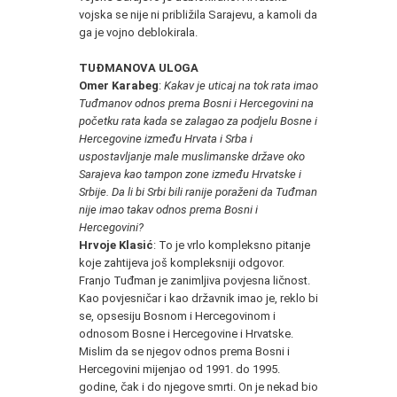
vojska se nije ni približila Sarajevu, a kamoli da
ga je vojno deblokirala.
TUĐMANOVA ULOGA
Omer Karabeg
:
Kakav je uticaj na tok rata imao
Tuđmanov odnos prema Bosni i Hercegovini na
početku rata kada se zalagao za podjelu Bosne i
Hercegovine između Hrvata i Srba i
uspostavljanje male muslimanske države oko
Sarajeva kao tampon zone između Hrvatske i
Srbije. Da li bi Srbi bili ranije poraženi da Tuđman
nije imao takav odnos prema Bosni i
Hercegovini?
Hrvoje Klasić
: To je vrlo kompleksno pitanje
koje zahtijeva još kompleksniji odgovor.
Franjo Tuđman je zanimljiva povjesna ličnost.
Kao povjesničar i kao državnik imao je, reklo bi
se, opsesiju Bosnom i Hercegovinom i
odnosom Bosne i Hercegovine i Hrvatske.
Mislim da se njegov odnos prema Bosni i
Hercegovini mijenjao od 1991. do 1995.
godine, čak i do njegove smrti. On je nekad bio