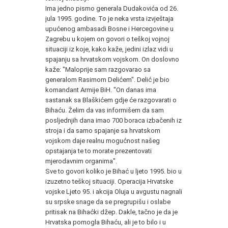
Ima jedno pismo generala Dudakovića od 26.
jula 1995. godine. To je neka vrsta izvještaja
upućenog ambasadi Bosne i Hercegovine u
Zagrebu u kojem on govori o teškoj vojnoj
situaciji iz koje, kako kaže, jedini izlaz vidi u
spajanju sa hrvatskom vojskom. On doslovno
kaže: "Maloprije sam razgovarao sa
generalom Rasimom Delićem". Delić je bio
komandant Armije BiH. "On danas ima
sastanak sa Blaškićem gdje će razgovarati o
Bihaću. Želim da vas informišem da sam
posljednjih dana imao 700 boraca izbačenih iz
stroja i da samo spajanje sa hrvatskom
vojskom daje realnu mogućnost našeg
opstajanja te to morate prezentovati
mjerodavnim organima".
Sve to govori koliko je Bihać u ljeto 1995. bio u
izuzetno teškoj situaciji. Operacija Hrvatske
vojske Ljeto 95. i akcija Oluja u avgustu nagnali
su srpske snage da se pregrupišu i oslabe
pritisak na Bihaćki džep. Dakle, tačno je da je
Hrvatska pomogla Bihaću, ali je to bilo i u