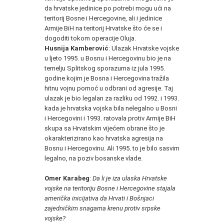
da hrvatske jedinice po potrebi mogu ući na
teritorij Bosne i Hercegovine, ali i jedinice
Armije BiH na teritorij Hrvatske što će se i
dogoditi tokom operacije Oluja.
Husnija Kamberović
: Ulazak Hrvatske vojske
u ljeto 1995. u Bosnu i Hercegovinu bio je na
temelju Splitskog sporazuma iz jula 1995.
godine kojim je Bosna i Hercegovina tražila
hitnu vojnu pomoć u odbrani od agresije. Taj
ulazak je bio legalan za razliku od 1992. i 1993.
kada je hrvatska vojska bila nelegalno u Bosni
i Hercegovini i 1993. ratovala protiv Armije BiH
skupa sa Hrvatskim vijećem obrane što je
okarakterizirano kao hrvatska agresija na
Bosnu i Hercegovinu. Ali 1995. to je bilo sasvim
legalno, na poziv bosanske vlade.
Omer Karabeg
:
Da li je iza ulaska Hrvatske
vojske na teritoriju Bosne i Hercegovine stajala
američka inicijativa da Hrvati i Bošnjaci
zajedničkim snagama krenu protiv srpske
vojske?