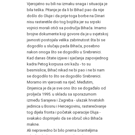
Vjerojatno su bili na izmaku snaga i situacija je
bila teška. Pitanje je da li bi Bihać pao da nije
došlo do Oluje i da prije toga borbe na Dinari
nisu rasteretile dio tog bojišta jer su srpski
vojnici morali otići sa područja Bihaća. Imamo
brojne dokumente koji govore da je u svjetskoj
javnosti postojala velika zabrinutost šta bi se
dogodilo u slučaju pada Bihaća, posebno
nakon onoga što se dogodilo u Srebrenici.
Kad danas čitate izjave i sjećanja zapovjednog
kadra Petog korpusa oni kažu - to su
besmislice, Bihać nikad ne bi pao i ne bi nam
se dogodilo to što se dogodilo Srebrenici.
Moramo im vjerovati na riječ. Međutim,
činjenica je da je sve ono što se događalo od
proljeća 1995. u skladu sa sporazumom
između Sarajeva i Zagreba - ulazak hrvatskih
jedinica u Bosnu i Hercegovinu, rasterećivanje
tog dijela fronta i početak operacije Oluja -
svakako doprinjelo da se obruč oko Bihaća
makne.
Ali nepravedno bi bilo prema braniteljima