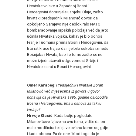
Hrvatske vojske u Zapadnoj Bosni i
Hercegovini doprinjele uspjehu Oluje, zašto
hrvatski predsjednik Milanović govori da
opkoljeno Sarajevo nije deblokiralo NATO
bombaradovanje srpskih položaja već da je to
učinila Hrvatska vojska, kakav je bio odnos
Franje Tuđmana prema Bosni i Hercegovini, da
li bi rat kraće trajao da nije bilo sukoba između
Bošnjaka i Hrvata, kao i o tome zašto se ne
može izjednačavati odgovornost Srbije i
Hrvatske za rat u Bosni i Hercegovini.
Omer Karabeg
:
Predsjednik Hrvatske Zoran
Milanović već mjesecima iz govora u govor
ponavlja da je Hrvatska 1995. godine oslobodila
Bosnu i Hercegovinu. Ima li osnova za takvu
tvrdnju?
Hrvoje Klasić
: Kada bolje pogledate
Milanovićeve izjave na ovu temu, vidite da on
malo modificira te izjave ovisno kome se, gdje
i kada obraća. Pa će one ići od toga da je