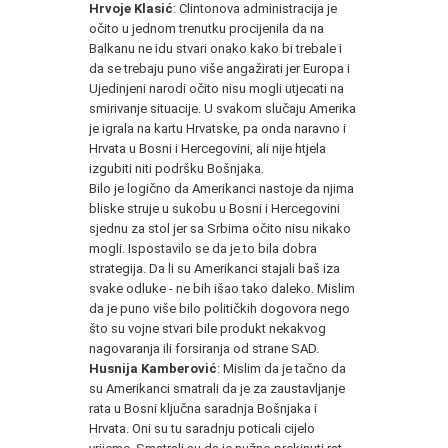
Hrvoje Klasić
: Clintonova administracija je
očito u jednom trenutku procijenila da na
Balkanu ne idu stvari onako kako bi trebale i
da se trebaju puno više angažirati jer Europa i
Ujedinjeni narodi očito nisu mogli utjecati na
smirivanje situacije. U svakom slučaju Amerika
je igrala na kartu Hrvatske, pa onda naravno i
Hrvata u Bosni i Hercegovini, ali nije htjela
izgubiti niti podršku Bošnjaka.
Bilo je logično da Amerikanci nastoje da njima
bliske struje u sukobu u Bosni i Hercegovini
sjednu za stol jer sa Srbima očito nisu nikako
mogli. Ispostavilo se da je to bila dobra
strategija. Da li su Amerikanci stajali baš iza
svake odluke - ne bih išao tako daleko. Mislim
da je puno više bilo političkih dogovora nego
što su vojne stvari bile produkt nekakvog
nagovaranja ili forsiranja od strane SAD.
Husnija Kamberović
: Mislim da je tačno da
su Amerikanci smatrali da je za zaustavljanje
rata u Bosni ključna saradnja Bošnjaka i
Hrvata. Oni su tu saradnju poticali cijelo