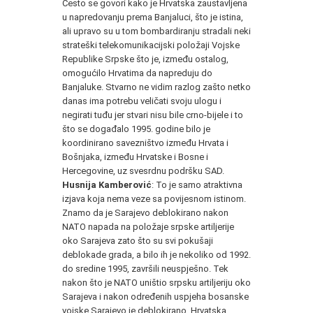
Često se govori kako je Hrvatska zaustavljena
u napredovanju prema Banjaluci, što je istina,
ali upravo su u tom bombardiranju stradali neki
strateški telekomunikacijski položaji Vojske
Republike Srpske što je, između ostalog,
omogućilo Hrvatima da napreduju do
Banjaluke. Stvarno ne vidim razlog zašto netko
danas ima potrebu veličati svoju ulogu i
negirati tuđu jer stvari nisu bile crno-bijele i to
što se događalo 1995. godine bilo je
koordinirano savezništvo između Hrvata i
Bošnjaka, između Hrvatske i Bosne i
Hercegovine, uz svesrdnu podršku SAD.
Husnija Kamberović
: To je samo atraktivna
izjava koja nema veze sa povijesnom istinom.
Znamo da je Sarajevo deblokirano nakon
NATO napada na položaje srpske artiljerije
oko Sarajeva zato što su svi pokušaji
deblokade grada, a bilo ih je nekoliko od 1992.
do sredine 1995, završili neuspješno. Tek
nakon što je NATO uništio srpsku artiljeriju oko
Sarajeva i nakon određenih uspjeha bosanske
vojske Sarajevo je deblokirano. Hrvatska