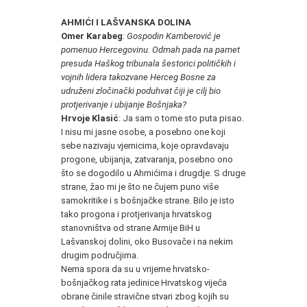
AHMIĆI I LAŠVANSKA DOLINA
Omer Karabeg
:
Gospodin Kamberović je
pomenuo Hercegovinu. Odmah pada na pamet
presuda Haškog tribunala šestorici političkih i
vojnih lidera takozvane Herceg Bosne za
udruženi zločinački poduhvat čiji je cilj bio
protjerivanje i ubijanje Bošnjaka?
Hrvoje Klasić
: Ja sam o tome sto puta pisao.
I nisu mi jasne osobe, a posebno one koji
sebe nazivaju vjernicima, koje opravdavaju
progone, ubijanja, zatvaranja, posebno ono
što se dogodilo u Ahmićima i drugdje. S druge
strane, žao mi je što ne čujem puno više
samokritike i s bošnjačke strane. Bilo je isto
tako progona i protjerivanja hrvatskog
stanovništva od strane Armije BiH u
Lašvanskoj dolini, oko Busovače i na nekim
drugim područjima.
Nema spora da su u vrijeme hrvatsko-
bošnjačkog rata jedinice Hrvatskog vijeća
obrane činile stravične stvari zbog kojih su