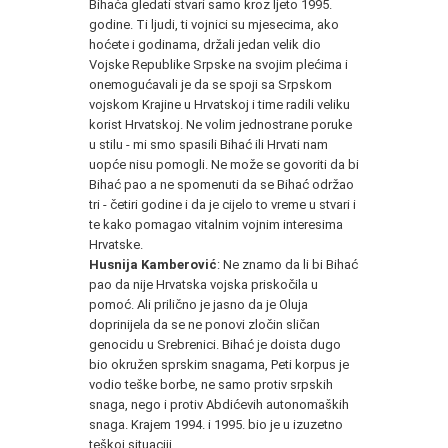
Bihaća gledati stvari samo kroz ljeto 1995.
godine. Ti ljudi, ti vojnici su mjesecima, ako
hoćete i godinama, držali jedan velik dio
Vojske Republike Srpske na svojim plećima i
onemogućavali je da se spoji sa Srpskom
vojskom Krajine u Hrvatskoj i time radili veliku
korist Hrvatskoj. Ne volim jednostrane poruke
u stilu - mi smo spasili Bihać ili Hrvati nam
uopće nisu pomogli. Ne može se govoriti da bi
Bihać pao a ne spomenuti da se Bihać održao
tri - četiri godine i da je cijelo to vreme u stvari i
te kako pomagao vitalnim vojnim interesima
Hrvatske.
Husnija Kamberović
: Ne znamo da li bi Bihać
pao da nije Hrvatska vojska priskočila u
pomoć. Ali prilično je jasno da je Oluja
doprinijela da se ne ponovi zločin sličan
genocidu u Srebrenici. Bihać je doista dugo
bio okružen sprskim snagama, Peti korpus je
vodio teške borbe, ne samo protiv srpskih
snaga, nego i protiv Abdićevih autonomaških
snaga. Krajem 1994. i 1995. bio je u izuzetno
teškoj situaciji.