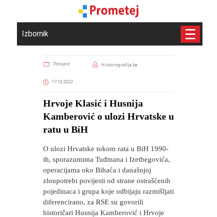
Izbornik
Povijest
Historiografija.ba
17.10.2022
Hrvoje Klasić i Husnija
Kamberović o ulozi Hrvatske u
ratu u BiH
O ulozi Hrvatske tokom rata u BiH 1990-
ih, sporazumima Tuđmana i Izetbegovića,
operacijama oko Bihaća i današnjoj
zloupotrebi povijesti od strane ostrašćenih
pojedinaca i grupa koje odbijaju razmišljati
diferencirano, za RSE su govorili
historičari Husnija Kamberović i Hrvoje