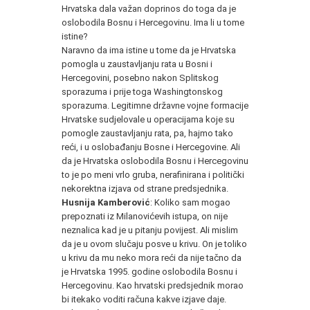
Hrvatska dala važan doprinos do toga da je
oslobodila Bosnu i Hercegovinu. Ima li u tome
istine?
Naravno da ima istine u tome da je Hrvatska
pomogla u zaustavljanju rata u Bosni i
Hercegovini, posebno nakon Splitskog
sporazuma i prije toga Washingtonskog
sporazuma. Legitimne državne vojne formacije
Hrvatske sudjelovale u operacijama koje su
pomogle zaustavljanju rata, pa, hajmo tako
reći, i u oslobađanju Bosne i Hercegovine. Ali
da je Hrvatska oslobodila Bosnu i Hercegovinu
to je po meni vrlo gruba, nerafinirana i politički
nekorektna izjava od strane predsjednika.
Husnija Kamberović
: Koliko sam mogao
prepoznati iz Milanovićevih istupa, on nije
neznalica kad je u pitanju povijest. Ali mislim
da je u ovom slučaju posve u krivu. On je toliko
u krivu da mu neko mora reći da nije tačno da
je Hrvatska 1995. godine oslobodila Bosnu i
Hercegovinu. Kao hrvatski predsjednik morao
bi itekako voditi računa kakve izjave daje.