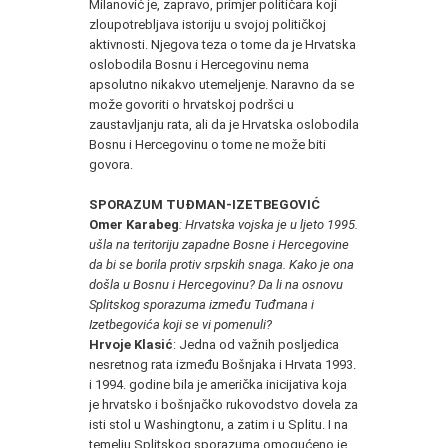
Milanović je, zapravo, primjer političara koji
zloupotrebljava istoriju u svojoj političkoj
aktivnosti. Njegova teza o tome da je Hrvatska
oslobodila Bosnu i Hercegovinu nema
apsolutno nikakvo utemeljenje. Naravno da se
može govoriti o hrvatskoj podršci u
zaustavljanju rata, ali da je Hrvatska oslobodila
Bosnu i Hercegovinu o tome ne može biti
govora.
SPORAZUM TUĐMAN-IZETBEGOVIĆ
Omer Karabeg
:
Hrvatska vojska je u ljeto 1995.
ušla na teritoriju zapadne Bosne i Hercegovine
da bi se borila protiv srpskih snaga. Kako je ona
došla u Bosnu i Hercegovinu? Da li na osnovu
Splitskog sporazuma između Tuđmana i
Izetbegovića koji se vi pomenuli?
Hrvoje Klasić
: Jedna od važnih posljedica
nesretnog rata između Bošnjaka i Hrvata 1993.
i 1994. godine bila je američka inicijativa koja
je hrvatsko i bošnjačko rukovodstvo dovela za
isti stol u Washingtonu, a zatim i u Splitu. I na
temelju Splitskog sporazuma omogućeno je