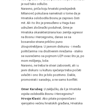
je sud tako odlučio.
Naravno, priča koju hrvatski predsjednik
Milanović pokušava nametnuti o tome da je
Hrvatska oslobodila Bosnu je zapravo čisti
mit. Ali i to što je presuđeno u Hagu kao
udruženi zločinački poduhvat, čime je
Hrvatska okarakterizirana kao zemlja agresor
na Bosnu i Hercegovinu, danas se sa
bosanske strane prilično puno
zloupotrebljava. U javnom diskursu - i među
političarima i na društvenim mrežama - stalno
se susrećemo sa pojmom UZP-ovac što je, po
mom mišljenju, loše.
Naravno, ne treba te stvari zaboraviti, ali i u
javni diskurs i u kulturu sjećanja treba početi
uvlačiti i ono što je bilo pozitivno. Dakle,
promovirati i saradnju, a ne samo konflikt.
Omer Karabeg
:
U zaključku, da li je Hrvatska
vojska oslobodila Bosnu i Hercegovinu?
Hrvoje Klasić
: Ako pitate povjesničare i
vjerojatno većinu hrvatskih građana, Hrvatska