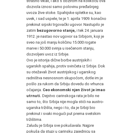
strašno vikali, i ako s obzirom na kolikoću ova
dozvola iznosi samo polovinu pređašnjeg
uvoza žive stoke. Spahijske spletke su, kao
uvek, i sad uspele, te je 1. aprila 1909. konačno
prekinut srpski trgovački ugovor. Nastupilo je
zatim
bezugovorno stanje,
i tek 24. januara
1912. je nastao nov ugovor sa Srbijom, koji je
sveo na još manju količinu 15.000 rogate
marve i 50.000 svinja u isečenom stanju,
dozvoljeni uvoz iz Srbije.
Ovo je istorija dične borbe austrijskih i
ugarskih spahija, protiv svinčeta iz Srbije. Dok
su otežavali život austrijskog i ugarskog
radništva nesnosnom skupoćom, dotle im je
pošlo za rukom da Srbiju dovedu do vrhunca
očajanja.
Ceo ekonomski njen život je imao
utrnuti.
Dejstvo carinskoga rata je bilo ne
samo to, što Srbija nije mogla stići na austro-
ugarska tržišta, nego i to, da je Srbiji bio
prekinut i svaki mogući put prema svetskim
tržištima.
Zaludu je Srbija sve pokušavala. Najpre
pokuša da stupi u carinsku zajednicu sa