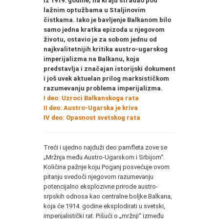
iz 1919. godine, na kraju stradao pod
lažnim optužbama u Staljinovim
čistkama. Iako je bavljenje Balkanom bilo
samo jedna kratka epizoda u njegovom
životu, ostavio je za sobom jednu od
najkvalitetnijih kritika austro-ugarskog
imperijalizma na Balkanu, koja
predstavlja i značajan istorijski dokument
i još uvek aktuelan prilog marksističkom
razumevanju problema imperijalizma.
I deo: Uzroci Balkanskoga rata
II deo: Austro-Ugarska je kriva
IV deo: Opasnost svetskog rata
Treći i ujedno najduži deo pamfleta zove se
„Mržnja među Austro-Ugarskom i Srbijom“.
Količina pažnje koju Poganj posvećuje ovom
pitanju svedoči njegovom razumevanju
potencijalno eksplozivne prirode austro-
srpskih odnosa kao centralne boljke Balkana,
koja će 1914. godine eksplodirati u svetski,
imperijalistički rat. Pišući o „mržnji“ između