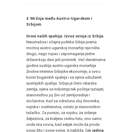
3. Mržnja među Austro-Ugarskom i
Srbijom.
Gresi naših spahija: Izvoz svinja iz Srbije.
Neustrašiva i očajna politika Srbije prema
moćnoj austro-ugarskoj monarhiji nije ništa
drugo, nego ropac i zapomaganje jedne
države koju davi jači protivnik. Već desetinama
godina suzbija austro-ugarska monarhija
životne interese Srbijske ekonomije, a sve u
korist bugarskih spahija i sa njima udruženih
austrijskih spahija. Srbija je čisto ratarska
zemlja, njena se industrija tek počinje razvijati,
stanovništvo joj živi od zemljoradnje i
stočarstva. Kad se odračuna sloj činovnika,
vojnika i sveštenstva, ostalo je stanovništvo
težačko. Za porezu, za vojsku, za zidanje
željeznica, za kraljevu civilnu listu, ono samo
onda ima novca, kad seljak može da proda
svoje žito i svoje svinje. A najbliža, čak
jedina