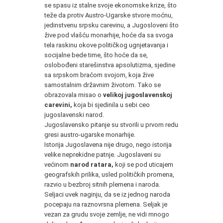
se spasu iz stalne svoje ekonomske krize, što
teže da protiv Austro-Ugarske stvore moćnu,
jedinstvenu srpsku carevinu, a Jugosloveni što
žive pod vlašću monarhije, hoće da sa svoga
tela raskinu okove političkog ugnjetavanja i
socijalne bede time, što hoće da se,
oslobođeni starešinstva apsolutizma, sjedine
sa srpskom braćom svojom, koja žive
samostalnim državnim životom. Tako se
obrazovala misao o
velikoj jugoslavenskoj
carevini,
koja bi sjedinila u sebi ceo
jugoslavenski narod.
Jugoslavensko pitanje su stvorili u prvom redu
gresi austro-ugarske monarhije.
Istorija Jugoslavena nije drugo, nego istorija
velike neprekidne patnje. Jugoslaveni su
većinom
narod ratara,
koji se pod uticajem
geografskih prilika, usled političkih promena,
razvio u bezbroj sitnih plemena i naroda.
Seljaci uvek naginju, da se iz jednog naroda
pocepaju na raznovrsna plemena. Seljak je
vezan za grudu svoje zemlje, ne vidi mnogo