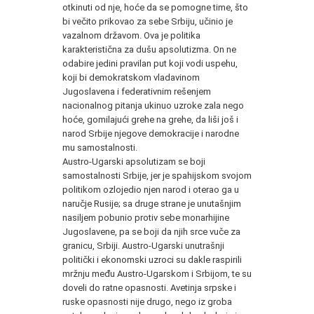
otkinuti od nje, hoće da se pomogne time, što
bi večito prikovao za sebe Srbiju, učinio je
vazalnom državom. Ova je politika
karakteristična za dušu apsolutizma. On ne
odabire jedini pravilan put koji vodi uspehu,
koji bi demokratskom vladavinom
Jugoslavena i federativnim rešenjem
nacionalnog pitanja ukinuo uzroke zala nego
hoće, gomilajući grehe na grehe, da liši još i
narod Srbije njegove demokracije i narodne
mu samostalnosti.
Austro-Ugarski apsolutizam se boji
samostalnosti Srbije, jer je spahijskom svojom
politikom ozlojedio njen narod i oterao ga u
naručje Rusije; sa druge strane je unutašnjim
nasiljem pobunio protiv sebe monarhijine
Jugoslavene, pa se boji da njih srce vuče za
granicu, Srbiji. Austro-Ugarski unutrašnji
politički i ekonomski uzroci su dakle raspirili
mržnju među Austro-Ugarskom i Srbijom, te su
doveli do ratne opasnosti. Avetinja srpske i
ruske opasnosti nije drugo, nego iz groba