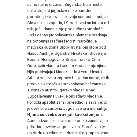
samostalne države. I Bugarska, koja nešto
dalje stoji od jugoslavenske narodne
porodice, izvojevala je svoju samostalnost, ali
Slovenci na zapadu, i Srbo-Hrvati na istoku od
njih, još i danas stoje pod tuđinskom vlašću.
Još i danas jugoslavenska plemena predvaja
najpotpunija raščereženost. Naročito je
maćijska sudbina Srbo-Hrvata: oni stoje pod
vlašću Austrije, Ugarske, Hrvatske i Slovenije,
Bosne i Hercegovine, Srbije, Turske, Crne
Gore; četir vladara i sedam vlada rukuje njima.
Njih predvajaju i kineski zidovi vere; Hrvati i
Srbi bi po jeziku zapravo bili jedan narod, ali ih
predvaja katoličko i pravoslavno hrišćanstvo.
Tuđinsko austro-ugarsko vladanje nad
Jugoslavenima uvek je bilo rđavo vladanje.
Politički apsolutizam i privredno isisavanje: to
je uvek bila sudbina Jugoslavena u monarhiji.
Njima su uvek upravljali kao kolonijom.
Apsolutizam je na svakom koraku zaustavljao
prirodno razviće Jugoslavena. Sprečavao je
da dođu do vrhunca industrijskog kapitalizma.