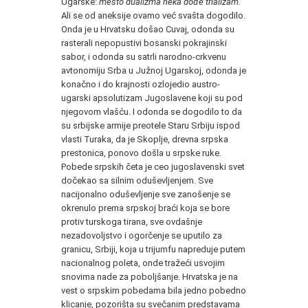
Ugarske:
mesto dualizma neka dođe trializam.
Ali se od aneksije ovamo već svašta dogodilo.
Onda je u Hrvatsku došao Cuvaj, odonda su
rasterali nepopustivi bosanski pokrajinski
sabor, i odonda su satrli narodno-crkvenu
avtonomiju Srba u Južnoj Ugarskoj, odonda je
konačno i do krajnosti ozlojedio austro-
ugarski apsolutizam Jugoslavene koji su pod
njegovom vlašću. I odonda se dogodilo to da
su srbijske armije preotele Staru Srbiju ispod
vlasti Turaka, da je Skoplje, drevna srpska
prestonica, ponovo došla u srpske ruke.
Pobede srpskih četa je ceo jugoslavenski svet
dočekao sa silnim oduševljenjem. Sve
nacijonalno oduševljenje sve zanošenje se
okrenulo prema srpskoj braći koja se bore
protiv turskoga tirana, sve ovdašnje
nezadovoljstvo i ogorčenje se uputilo za
granicu, Srbiji, koja u trijumfu napreduje putem
nacionalnog poleta, onde tražeći usvojim
snovima nade za poboljšanje. Hrvatska je na
vest o srpskim pobedama bila jedno pobedno
klicanje, pozorišta su svečanim predstavama