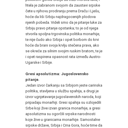
htela je zabranom svojom da zaustavi srpske
čete u njihovu prodiranju prema Draču i Lješu,
hoće da liši Srbiju najdragocenijih plodova
njenih pobeda. Videli smo da je pitanje luke za
Srbiju pravo pitanje opstanka; to je od njega
stvorila spoljna trgovinska politika monarhije,
te nije čudo ako Srbija i opet borbom do krvi
hoće da brani svoja krvlju stečena prava, ako
se okreće za silnim svojim ruskim bratom, te je
i opet raspirena opasnost rata između Austro-
Ugarske i Srbije.
Gresi apsolutizma: Jugoslovensko
pitanje.
Jedan izvor čarkanju sa Srbijom jeste carinska
politika, stavljena u službu spahija, a drugi je
izvor ugnjetavanje jugoslavenskih naroda, koji
pripadaju monarhiji. Gresi spahija su ozlojedili
Srbe koji žive izvan granica monarhije, a gresi
apsolutizma su ogorčili srpske narodnosti
koje žive u granicama monarhije. Samostalne
srpske države, Srbija i Crna Gora, hoće time da