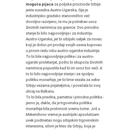
moguća pijaca
za poljske proizvode Srbije
jeste susedna Austro-Ugarska, čije je
industrijsko gradsko stanovništvo već
dovoljno razvijeno, te mu je potreban uvoz
životnih namirnica iza granice. Ovo prirodno
stanje bi bilo najpovoljnije i za industriju
Austro-Ugarske, jer bi srbijski seljak za novac
koji je dobio pri prodaji svojih useva kupovao
u prvom redu robu austro-ugarske industrije.
To bi bile najpovoljnije prilike i za austro-
ugarski proletarijat, pošto bi skupoća životnih
namirnica popustila kad bi im uvoz bio veći. A
to bi bilo najpovoljnije stanje i za spoljnu
politiku monarhije, jer bi time vezala za sebe
Srbiju vezama prijateljstva, i povećala bi svoj
uticaj na Balkanu.
To bi bila pravilna, pametna i prirodna politika -
jasno je, dakle, da je trgovinska politika
monarhije bila protivnost svemu tome. Još u
Meternihovo vreme je austrijski apsolutizam
uvek podmetao nogu srbijskim trgovinskim
interesima, silom je hteo da Srbiju, koja je