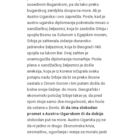
susednom Bugarskom, pa da tako preko
bugarskog zemljišta dospe na more. Ali je
Austro-Ugarska i ovo zaprečila. Posle, kad je
austro-ugarska diplomacija pokrenula misao o
sandžačkoj željeznici, koja bi zaobišla Srbiju i
spojila Bosnu sa Solunom s Egejskim morem,
Srbija je zahtevala zidanje dunavsko-
jadranske željeznice, koja bi Beograd i Niš
spojila sa lukom Bar. Ovaj zahtev je
onemogućila diplomacija monarhije. Posle
plana o sandžačkoj željeznici je došla
aneksija, koja je iz korena isčupala svaku
potajnu nadu Srbije da bi se preko Bosne
sastala s Crnom Gorom i tim putem došla do
bolne svoje čežnje: do mora. Geografski i
ekonomski položaj Srbije takav je, da pred
njom stoje samo dve mogućnosti, ako hoće
da ostane u životu:
ili da ima slobodan
promet s Austro-Ugarskom ili da dobije
slobodan put na more. Austro-Ugarska joj ne
da ni jedno ni drugo. Ekonomska kriza,
siromaštvo, ogorčenje i vrenje se moralo javiti