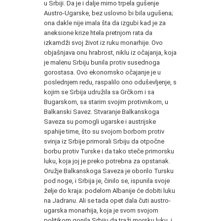
u Srbiji. Da je i dalje mirno trpela gušenje
Austro-Ugarske, bez uslovno bi bila ugušena;
ona dakle nije imala šta da izgubi kad je za
aneksione krize htela pretnjom rata da
izkamdži svoj život iz ruku monarhije. Ovo
objašnjava onu hrabrost, niklu iz očajanja, koja
je malenu Srbiju bunila protiv susednoga
gorostasa. Ovo ekonomsko očajanje je u
poslednjem redu, raspalilo ono oduševljenje, s
kojim se Srbija udružila sa Grčkom i sa
Bugarskom, sa starim svojim protivnikom, u
Balkanski Savez. Stvaranje Balkanskoga
Saveza su pomogli ugarske i austrijske
spahije time, što su svojom borbom protiv
svinja iz Srbije primorali Srbiju da otpočne
borbu protiv Turske i da tako steče primorsku
luku, koja joj je preko potrebna za opstanak.
Oružje Balkanskoga Saveza je oborilo Tursku
pod noge, i Srbija je, činilo se, ispunila svoje
želje do kraja: podelom Albanije će dobiti luku
na Jadranu. Ali se tada opet dala čuti austro-
ugarska monarhija, koja je svom svojom
politikom gonila Srbiju da traži morsku luku, i