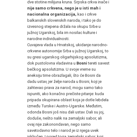
dve stotine milijuna kruna. Srpska crkva inače i
nije samo crkvena, nego je u isti mah i
nacionalna organizacija,
kao i crkve
balkanskih slovenskih naroda, i tako je do
izvesnog stepena držala na okupu Srbe u
južnoj Ugarskoj, bila im nosilac kulture i
narodne individualnosti.
Cuvajeva vlada u Hrvatskoj, ukidanje narodno-
crkvene autonomije Srba u južnoj Ugarskoj, to
su gresi ugarskog oligarhijskog apsolutizma,
dok pustolovna vladavina u
Bosni
tereti savest
bečkog apsolutizma. U svoje vreme su
aneksiju time obrazlagali, što će Bosni da
dadu ustav, jer želje naroda u Bosni, koji je
zahtevao prava za narod, mogu samo tako
ispuniti, ako konačno prečiste pitanje: kuda
pripada okupirana oblast koja je dotle lebdela
između Turske i Austro-Ugarske. Međutim,
odonda Bosni još nisu dali ustav. Dali su joj,
doduše, nešto nalik na zemaljski sabor, ali
ovaj nije zakonondavan, nego samo
savetodavno telo i narod je iz njega uvek
isključen. I pored toga zemaljski sabor, koji