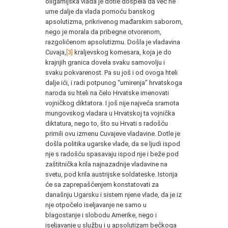
oligarhijska vlada je dotle dospela da već ne
ume dalje da vlada pomoću banskog
apsolutizma, prikrivenog mađarskim saborom,
nego je morala da pribegne otvorenom,
razgolićenom apsolutizmu. Došla je vladavina
Cuvaja,
[3]
kraljevskog komesara, koja je do
krajnjih granica dovela svaku samovolju i
svaku pokvarenost. Pa su još i od ovoga hteli
dalje ići, i radi potpunog “umirenja” hrvatskoga
naroda su hteli na čelo Hrvatske imenovati
vojničkog diktatora. I još nije najveća sramota
mungovskog vladara u Hrvatskoj ta vojnička
diktatura, nego to, što su Hrvati s radošću
primili ovu izmenu Cuvajeve vladavine. Dotle je
došla politika ugarske vlade, da se ljudi ispod
nje s radošću spasavaju ispod nje i beže pod
zaštitnička krila najnazadnije vladavine na
svetu, pod krila austrijske soldateske. Istorija
će sa zaprepašćenjem konstatovati za
današnju Ugarsku i sistem njene vlade, da je iz
nje otpočelo iseljavanje ne samo u
blagostanje i slobodu Amerike, nego i
iseljavanje u službu i u apsolutizam bečkoga