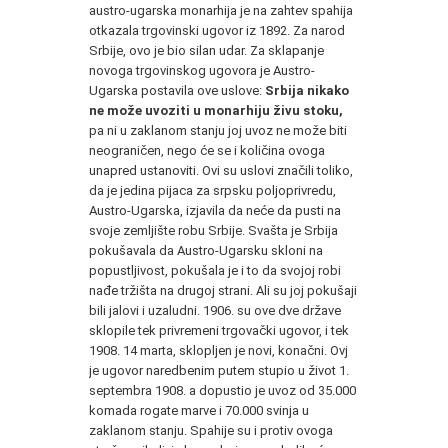
austro-ugarska monarhija je na zahtev spahija
otkazala trgovinski ugovor iz 1892. Za narod
Srbije, ovo je bio silan udar. Za sklapanje
novoga trgovinskog ugovora je Austro-
Ugarska postavila ove uslove:
Srbija nikako
ne može uvoziti u monarhiju živu stoku,
pa ni u zaklanom stanju joj uvoz ne može biti
neograničen, nego će se i količina ovoga
unapred ustanoviti. Ovi su uslovi značili toliko,
da je jedina pijaca za srpsku poljoprivredu,
Austro-Ugarska, izjavila da neće da pusti na
svoje zemljište robu Srbije. Svašta je Srbija
pokušavala da Austro-Ugarsku skloni na
popustljivost, pokušala je i to da svojoj robi
nađe tržišta na drugoj strani. Ali su joj pokušaji
bili jalovi i uzaludni. 1906. su ove dve države
sklopile tek privremeni trgovački ugovor, i tek
1908. 14 marta, sklopljen je novi, konačni. Ovj
je ugovor naredbenim putem stupio u život 1.
septembra 1908. a dopustio je uvoz od 35.000
komada rogate marve i 70.000 svinja u
zaklanom stanju. Spahije su i protiv ovoga