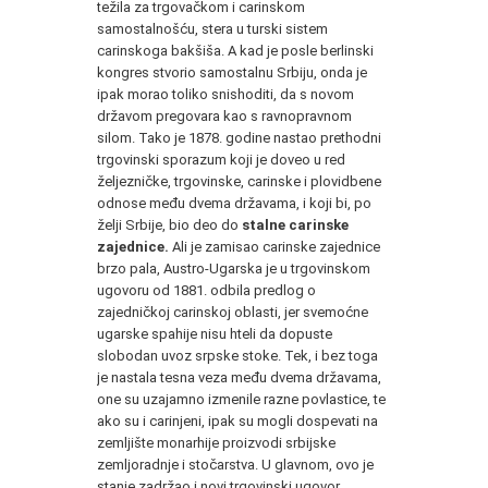
težila za trgovačkom i carinskom
samostalnošću, stera u turski sistem
carinskoga bakšiša. A kad je posle berlinski
kongres stvorio samostalnu Srbiju, onda je
ipak morao toliko snishoditi, da s novom
državom pregovara kao s ravnopravnom
silom. Tako je 1878. godine nastao prethodni
trgovinski sporazum koji je doveo u red
željezničke, trgovinske, carinske i plovidbene
odnose među dvema državama, i koji bi, po
želji Srbije, bio deo do
stalne carinske
zajednice.
Ali je zamisao carinske zajednice
brzo pala, Austro-Ugarska je u trgovinskom
ugovoru od 1881. odbila predlog o
zajedničkoj carinskoj oblasti, jer svemoćne
ugarske spahije nisu hteli da dopuste
slobodan uvoz srpske stoke. Tek, i bez toga
je nastala tesna veza među dvema državama,
one su uzajamno izmenile razne povlastice, te
ako su i carinjeni, ipak su mogli dospevati na
zemljište monarhije proizvodi srbijske
zemljoradnje i stočarstva. U glavnom, ovo je
stanje zadržao i novi trgovinski ugovor,