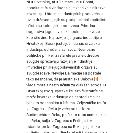
Ni u Hrvatskoj, ni u Dalmaciji, ni u Bosni,
apsolutistička vladavina nije zasnivala nikakve
investicije. I što ima industrijskih poduzeća u
ovim državama, njih su podigli strani kapitalisti
i čisto su kolonijska poduzeća. Prirodna
bogatstva jugoslavenskih pokrajina izvoze
kao sirovine. Najrazvijenija grana industrije u
Hrvatskoj i Bosni jeste još i danas drvarska
industrija, određena za izvoz. Nesnosne
političke prilike i zastarele pravne odredbe
svugde sprečavaju razvijanje industrije.
Privredne prilike jugoslavenskih država su
svugde rđave. Nevolje Dalmacije su postale
tako nesnosne, da je austrijska Bekova
[1]
vlada morala nešto učiniti za olakšanje toga. U
Hrvatskoj zbog ugarske željezničke tarife ne
može hrvatska industrija da napreduje ni na
bliskim bosanskim tržištima. Željeznička tarifa
za Zagreb – Reku je veća od tarife za
Budimpeštu – Reku, pa često robu namenjenu
za Reku, šalju iz Zagreba u Peštu, a tek
odande, preko Zagreba na Reku, jer je tako
jeftinije. I plodovi tuđinske vlasti i njene politike