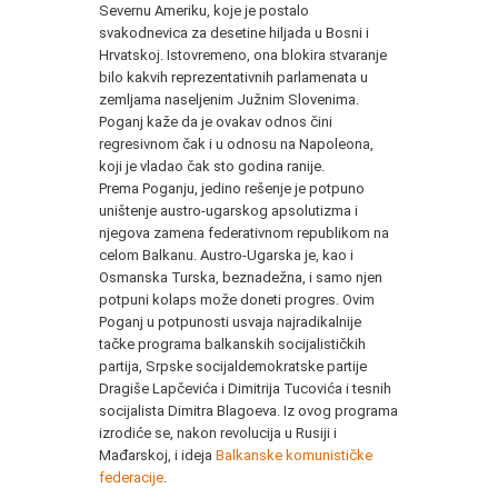
Severnu Ameriku, koje je postalo
svakodnevica za desetine hiljada u Bosni i
Hrvatskoj. Istovremeno, ona blokira stvaranje
bilo kakvih reprezentativnih parlamenata u
zemljama naseljenim Južnim Slovenima.
Poganj kaže da je ovakav odnos čini
regresivnom čak i u odnosu na Napoleona,
koji je vladao čak sto godina ranije.
Prema Poganju, jedino rešenje je potpuno
uništenje austro-ugarskog apsolutizma i
njegova zamena federativnom republikom na
celom Balkanu. Austro-Ugarska je, kao i
Osmanska Turska, beznadežna, i samo njen
potpuni kolaps može doneti progres. Ovim
Poganj u potpunosti usvaja najradikalnije
tačke programa balkanskih socijalističkih
partija, Srpske socijaldemokratske partije
Dragiše Lapčevića i Dimitrija Tucovića i tesnih
socijalista Dimitra Blagoeva. Iz ovog programa
izrodiće se, nakon revolucija u Rusiji i
Mađarskoj, i ideja
Balkanske komunističke
federacije
.