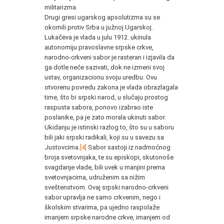
militarizma.
Drugi gresi ugarskog apsolutizma su se
okomili protiv Srba u južnoj Ugarskoj.
Lukačeva je vlada u julu 1912. ukinula
autonomiju pravoslavne srpske crkve,
narodno-crkveni sabor je rasteran i izjavila da
ga dotle neće sazivati, dok ne izmeni svoj
ustav, organizacionu svoju uredbu. Ovu
otvorenu povredu zakona je vlada obrazlagala
time, što bi srpski narod, u slučaju prostog
raspusta sabora, ponovo izabrao iste
poslanike, pa je zato morala ukinuti sabor.
Ukidanju je istinski razlog to, što su u saboru
bili jaki srpski radikali, koji su u savezu sa
Justovcima.
[4]
Sabor sastoji iz nadmoćnog
broja svetovnjaka, te su episkopi, skutonoše
svagdanje vlade, bili uvek u manjini prema
svetovnjacima, udruženim sa nižim
sveštenstvom. Ovaj srpski narodno-crkveni
sabor upravlja ne samo crkvenim, nego i
školskim stvarima, pa ujedno raspolaže
imanjem srpske narodne crkve, imanjem od