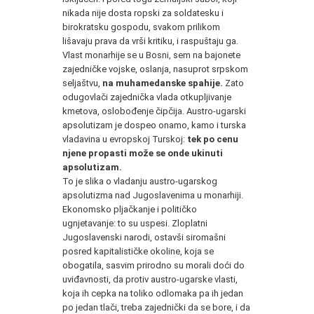
nikada nije dosta ropski za soldatesku i
birokratsku gospodu, svakom prilikom
lišavaju prava da vrši kritiku, i raspuštaju ga.
Vlast monarhije se u Bosni, sem na bajonete
zajedničke vojske, oslanja, nasuprot srpskom
seljaštvu,
na muhamedanske spahije.
Zato
odugovlači zajednička vlada otkupljivanje
kmetova, oslobođenje čipčija. Austro-ugarski
apsolutizam je dospeo onamo, kamo i turska
vladavina u evropskoj Turskoj:
tek po cenu
njene propasti može se onde ukinuti
apsolutizam.
To je slika o vladanju austro-ugarskog
apsolutizma nad Jugoslavenima u monarhiji.
Ekonomsko pljačkanje i političko
ugnjetavanje: to su uspesi. Zloplatni
Jugoslavenski narodi, ostavši siromašni
posred kapitalističke okoline, koja se
obogatila, sasvim prirodno su morali doći do
uviđavnosti, da protiv austro-ugarske vlasti,
koja ih cepka na toliko odlomaka pa ih jedan
po jedan tlači, treba zajednički da se bore, i da