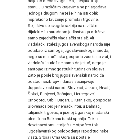
dalje od međa svoga sela, i seljake koji
stanuju u različitim krajevima ne prilagođava
jednoga drugom, ne teše ih na isti oblik
neprekidno kruženje prometa i trgovine.
Seljaštvo se svugde razbija na različite
dijalekte i u narodnom jedinstvu ga održava
samo zajednički vladalački stalež. Ali
vladalački stalež jugoslavenskoga naroda nije
potekao iz samoga jugoslavenskoga naroda,
nego su mu tuđinska gospoda zasela na vrat, i
vladalački stalež ne samo da je tuđ, nego je
sastojao iz mnogostrukih tuđinskih slojeva.
Zato je posle broj jugoslavenskih narodića
postao neizbrojiv, i danas sačinjavaju
Jugoslavenski narod: Slovenci, Uskoci, Hrvati,
Šokci, Bunjevci, Bošnjaci, Hercegovci,
Crnogorci, Srbi i Bugari. U Kranjskoj, gospodar
Slovenaca bio je nemački riter, u Dalmaciji
talijanski trgovac, u južnoj Ugarskoj mađarski
plemić, na Balkanu turski spahija. Tek u
devetnaestomu stoljeću je otpočeo tok
jugoslavenskog oslobođenja ispod tuđinske
vlasti. Srbija i Crna Gora su postale