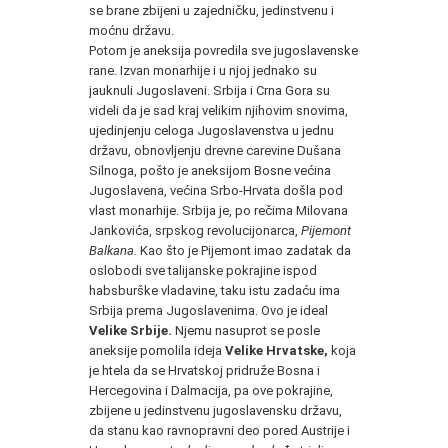
se brane zbijeni u zajedničku, jedinstvenu i
moćnu državu.
Potom je aneksija povredila sve jugoslavenske
rane. Izvan monarhije i u njoj jednako su
jauknuli Jugoslaveni. Srbija i Crna Gora su
videli da je sad kraj velikim njihovim snovima,
ujedinjenju celoga Jugoslavenstva u jednu
državu, obnovljenju drevne carevine Dušana
Silnoga, pošto je aneksijom Bosne većina
Jugoslavena, većina Srbo-Hrvata došla pod
vlast monarhije. Srbija je, po rečima Milovana
Jankovića, srpskog revolucijonarca,
Pijemont
Balkana.
Kao što je Pijemont imao zadatak da
oslobodi sve talijanske pokrajine ispod
habsburške vladavine, taku istu zadaću ima
Srbija prema Jugoslavenima. Ovo je ideal
Velike Srbije.
Njemu nasuprot se posle
aneksije pomolila ideja
Velike Hrvatske,
koja
je htela da se Hrvatskoj pridruže Bosna i
Hercegovina i Dalmacija, pa ove pokrajine,
zbijene u jedinstvenu jugoslavensku državu,
da stanu kao ravnopravni deo pored Austrije i