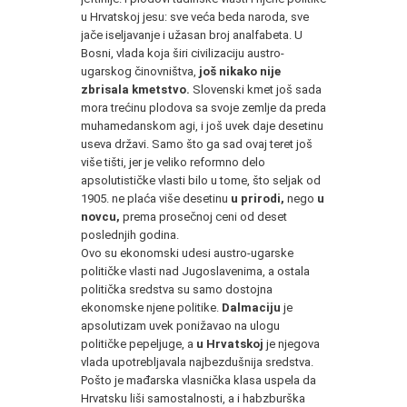
u Hrvatskoj jesu: sve veća beda naroda, sve
jače iseljavanje i užasan broj analfabeta. U
Bosni, vlada koja širi civilizaciju austro-
ugarskog činovništva,
još nikako nije
zbrisala kmetstvo.
Slovenski kmet još sada
mora trećinu plodova sa svoje zemlje da preda
muhamedanskom agi, i još uvek daje desetinu
useva državi. Samo što ga sad ovaj teret još
više tišti, jer je veliko reformno delo
apsolutističke vlasti bilo u tome, što seljak od
1905. ne plaća više desetinu
u prirodi,
nego
u
novcu,
prema prosečnoj ceni od deset
poslednjih godina.
Ovo su ekonomski udesi austro-ugarske
političke vlasti nad Jugoslavenima, a ostala
politička sredstva su samo dostojna
ekonomske njene politike.
Dalmaciju
je
apsolutizam uvek ponižavao na ulogu
političke pepeljuge, a
u Hrvatskoj
je njegova
vlada upotrebljavala najbezdušnija sredstva.
Pošto je mađarska vlasnička klasa uspela da
Hrvatsku liši samostalnosti, a i habzburška