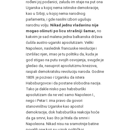
rođeni joj podanici, zaludu im staje na put ona
Ugarska u kojoj nema istinske demokracije,
kao u Srbiji, u kojoj nema narodnog
parlamenta, i gde nasilni izbori ugušuju
narodnu volju.
Nikad jednu vladavinu nije
mogao ošinuti po licu strašniji šamar,
no
kakvim je sad malena jedna balkanska država
ćušila austro-ugarski apsolutizam. Veliki
Napoleon, naslednik francuske revolucije i
izvršilac njen, imao je tu politiku da, kuda je
god stigao na putu svojih osvojenja, svugde je
gledao da, nasuprot apsolutizmu knezova,
raspali demokratsku revoluciju naroda. Godine
1809. je pozvao i Ugarsku da istera
Habsburgovce i da postane slobodna nacija.
Tako je dakle nisko pao habsburški
apsolutizam da ne već samo Napoleon I.,
nego i Petar I. ima pravo da govori
stanovništvu Ugarske kao apostol
demokracije, dok habsburška reakcija hoće
da ga smrvi, kao što je htela da smrvi i
Napoleona. Nikad nisu na sramotnije batine
povalili one koji su uzrok političkoj