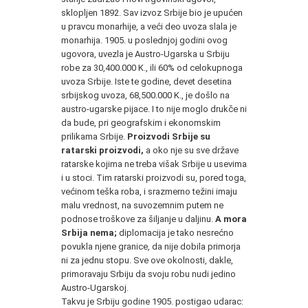
sklopljen 1892. Sav izvoz Srbije bio je upućen
u pravcu monarhije, a veći deo uvoza slala je
monarhija. 1905. u poslednjoj godini ovog
ugovora, uvezla je Austro-Ugarska u Srbiju
robe za 30,400.000 K., ili 60% od celokupnoga
uvoza Srbije. Iste te godine, devet desetina
srbijskog uvoza, 68,500.000 K., je došlo na
austro-ugarske pijace. I to nije moglo drukče ni
da bude, pri geografskim i ekonomskim
prilikama Srbije.
Proizvodi Srbije su
ratarski proizvodi,
a oko nje su sve države
ratarske kojima ne treba višak Srbije u usevima
i u stoci. Tim ratarski proizvodi su, pored toga,
većinom teška roba, i srazmerno težini imaju
malu vrednost, na suvozemnim putem ne
podnose troškove za šiljanje u daljinu.
A mora
Srbija nema;
diplomacija je tako nesrećno
povukla njene granice, da nije dobila primorja
ni za jednu stopu. Sve ove okolnosti, dakle,
primoravaju Srbiju da svoju robu nudi jedino
Austro-Ugarskoj.
Takvu je Srbiju godine 1905. postigao udarac: