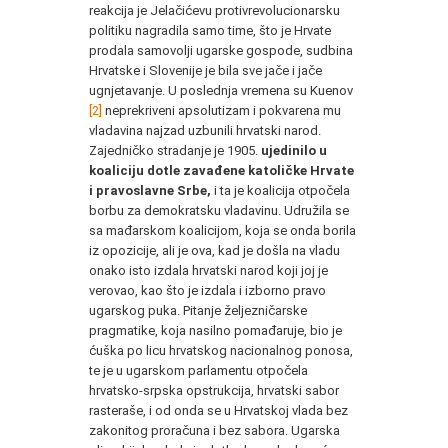
reakcija je Jelačićevu protivrevolucionarsku
politiku nagradila samo time, što je Hrvate
prodala samovolji ugarske gospode, sudbina
Hrvatske i Slovenije je bila sve jače i jače
ugnjetavanje. U poslednja vremena su Kuenov
[2]
neprekriveni apsolutizam i pokvarena mu
vladavina najzad uzbunili hrvatski narod.
Zajedničko stradanje je 1905.
ujedinilo u
koaliciju dotle zavađene katoličke Hrvate
i pravoslavne Srbe,
i ta je koalicija otpočela
borbu za demokratsku vladavinu. Udružila se
sa mađarskom koalicijom, koja se onda borila
iz opozicije, ali je ova, kad je došla na vladu
onako isto izdala hrvatski narod koji joj je
verovao, kao što je izdala i izborno pravo
ugarskog puka. Pitanje željezničarske
pragmatike, koja nasilno pomađaruje, bio je
ćuška po licu hrvatskog nacionalnog ponosa,
te je u ugarskom parlamentu otpočela
hrvatsko-srpska opstrukcija, hrvatski sabor
rasteraše, i od onda se u Hrvatskoj vlada bez
zakonitog proračuna i bez sabora. Ugarska