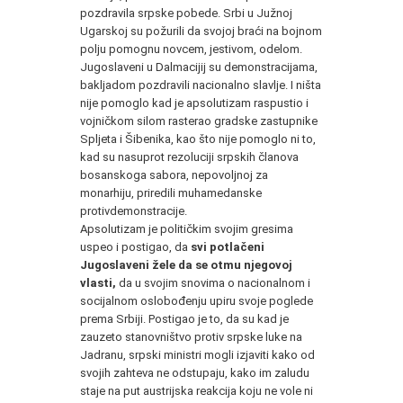
pozdravila srpske pobede. Srbi u Južnoj
Ugarskoj su požurili da svojoj braći na bojnom
polju pomognu novcem, jestivom, odelom.
Jugoslaveni u Dalmacijij su demonstracijama,
bakljadom pozdravili nacionalno slavlje. I ništa
nije pomoglo kad je apsolutizam raspustio i
vojničkom silom rasterao gradske zastupnike
Spljeta i Šibenika, kao što nije pomoglo ni to,
kad su nasuprot rezoluciji srpskih članova
bosanskoga sabora, nepovoljnoj za
monarhiju, priredili muhamedanske
protivdemonstracije.
Apsolutizam je političkim svojim gresima
uspeo i postigao, da
svi potlačeni
Jugoslaveni žele da se otmu njegovoj
vlasti,
da u svojim snovima o nacionalnom i
socijalnom oslobođenju upiru svoje poglede
prema Srbiji. Postigao je to, da su kad je
zauzeto stanovništvo protiv srpske luke na
Jadranu, srpski ministri mogli izjaviti kako od
svojih zahteva ne odstupaju, kako im zaludu
staje na put austrijska reakcija koju ne vole ni