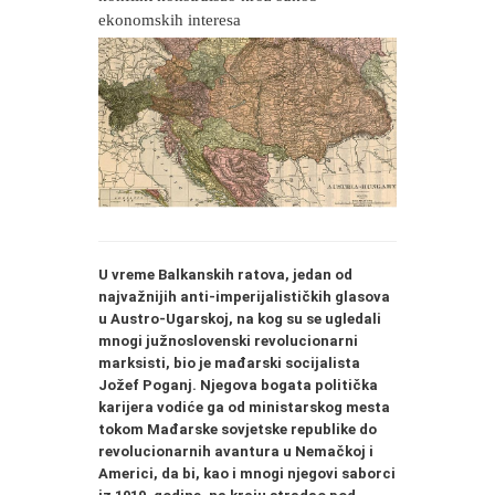
ekonomskih interesa
U vreme Balkanskih ratova, jedan od
najvažnijih anti-imperijalističkih glasova
u Austro-Ugarskoj, na kog su se ugledali
mnogi južnoslovenski revolucionarni
marksisti, bio je mađarski socijalista
Jožef Poganj. Njegova bogata politička
karijera vodiće ga od ministarskog mesta
tokom Mađarske sovjetske republike do
revolucionarnih avantura u Nemačkoj i
Americi, da bi, kao i mnogi njegovi saborci