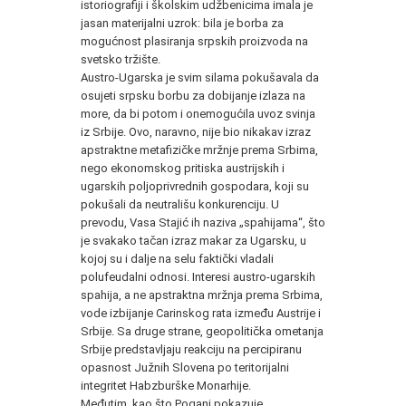
istoriografiji i školskim udžbenicima imala je
jasan materijalni uzrok: bila je borba za
mogućnost plasiranja srpskih proizvoda na
svetsko tržište.
Austro-Ugarska je svim silama pokušavala da
osujeti srpsku borbu za dobijanje izlaza na
more, da bi potom i onemogućila uvoz svinja
iz Srbije. Ovo, naravno, nije bio nikakav izraz
apstraktne metafizičke mržnje prema Srbima,
nego ekonomskog pritiska austrijskih i
ugarskih poljoprivrednih gospodara, koji su
pokušali da neutrališu konkurenciju. U
prevodu, Vasa Stajić ih naziva „spahijama“, što
je svakako tačan izraz makar za Ugarsku, u
kojoj su i dalje na selu faktički vladali
polufeudalni odnosi. Interesi austro-ugarskih
spahija, a ne apstraktna mržnja prema Srbima,
vode izbijanje Carinskog rata između Austrije i
Srbije. Sa druge strane, geopolitička ometanja
Srbije predstavljaju reakciju na percipiranu
opasnost Južnih Slovena po teritorijalni
integritet Habzburške Monarhije.
Međutim, kao što Poganj pokazuje,