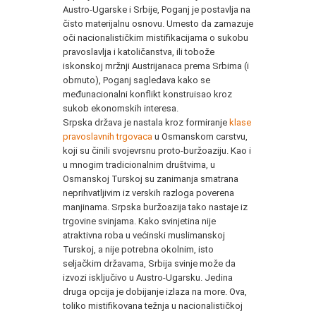
Austro-Ugarske i Srbije, Poganj je postavlja na
čisto materijalnu osnovu. Umesto da zamazuje
oči nacionalističkim mistifikacijama o sukobu
pravoslavlja i katoličanstva, ili tobože
iskonskoj mržnji Austrijanaca prema Srbima (i
obrnuto), Poganj sagledava kako se
međunacionalni konflikt konstruisao kroz
sukob ekonomskih interesa.
Srpska država je nastala kroz formiranje
klase
pravoslavnih trgovaca
u Osmanskom carstvu,
koji su činili svojevrsnu proto-buržoaziju. Kao i
u mnogim tradicionalnim društvima, u
Osmanskoj Turskoj su zanimanja smatrana
neprihvatljivim iz verskih razloga poverena
manjinama. Srpska buržoazija tako nastaje iz
trgovine svinjama. Kako svinjetina nije
atraktivna roba u većinski muslimanskoj
Turskoj, a nije potrebna okolnim, isto
seljačkim državama, Srbija svinje može da
izvozi isključivo u Austro-Ugarsku. Jedina
druga opcija je dobijanje izlaza na more. Ova,
toliko mistifikovana težnja u nacionalističkoj