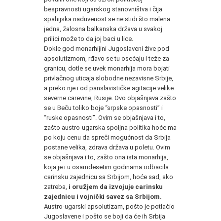
bespravnosti ugarskog stanovništva i čija
spahijska naduvenost se ne stidi što malena
jedna, žalosna balkanska država u svakoj
prilici može to da joj baci u lice.
Dokle god monarhijini Jugoslaveni žive pod
apsolutizmom, rđavo se tu osećaju i teže za
granicu, dotle se uvek monarhija mora bojati
privlačnog uticaja slobodne nezavisne Srbije,
a preko nje i od panslavističke agitacije velike
severne carevine, Rusije. Ovo objašnjava zašto
se u Beču toliko boje “srpske opasnosti” i
“ruske opasnosti”. Ovim se objašnjava i to,
zašto austro-ugarska spoljna politika hoće ma
po koju cenu da spreči mogućnost da Srbija
postane velika, zdrava država u poletu. Ovim
se objašnjava i to, zašto ona ista monarhija,
koja je i u osamdesetim godinama odbacila
carinsku zajednicu sa Srbijom, hoće sad, ako
zatreba,
i oružjem da izvojuje carinsku
zajednicu i vojnički savez sa Srbijom.
Austro-ugarski apsolutizam, pošto je potlačio
Jugoslavene i pošto se boji da će ih Srbija