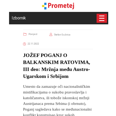
Izbornik
Povijest
Stefan Gužvica
22.11.2022
​JOŽEF POGANJ O
BALKANSKIM RATOVIMA,
III deo: Mržnja među Austro-
Ugarskom i Srbijom
Umesto da zamazuje oči nacionalističkim
mistifikacijama o sukobu pravoslavlja i
katoličanstva, ili tobože iskonskoj mržnji
Austrijanaca prema Srbima (i obrnuto),
Poganj sagledava kako se međunacionalni
konflikt konstruisao kroz sukob