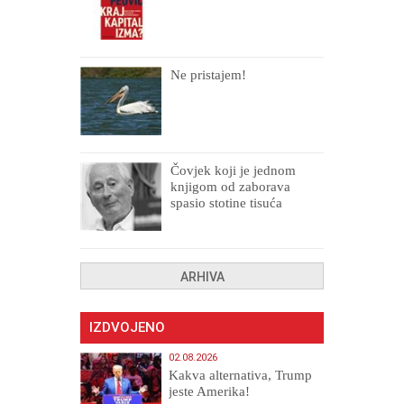
Ne pristajem!
Čovjek koji je jednom
knjigom od zaborava
spasio stotine tisuća
drugih, prokletih i
uništenih
ARHIVA
IZDVOJENO
02.08.2026
Kakva alternativa, Trump
jeste Amerika!