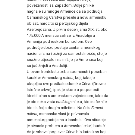
povezanosti sa Zapadom. Bolje prilike
nagnale su mnoge Armence da sa područja
Osmanskog Carstva presele u novu armensku
oblast, naročito iz perzijskog dijela
Azerbejdžana. U prvim decenijama XIX. st. oko
175.000 Armenaca seli se iz Anadolije u
Armeniju pod ruskom kontrolom. Ovo
područje ubrzo postaje centar armenskog
nacionalizma i težnji za samostalnošću, što je
snažno utjecalo i na mišljenje Armenaca koji
su još živjeli u Anadoliji.
U ovom kontekstu treba spomenuti i poseban
karakter Armenskog
mileta,
koji, iako je
okupljao sve predkalcedonske Crkve (Drevne
istočne crkve), ipak je skoro u potpunosti
identificiran s armenskom zajednicom, tako da
je bio neka vrsta
etničkog
mileta, što inače nije
bio slučaj s drugim miletima. Na čelu
Ermeni
mileta,
osmanska vlast je priznavala
armenskog patrijarha u Isanbulu. Ova situacija
je stvarala problem u Armenskoj crkvi, budući
da je vrhovni poglavar Crkve bio katolikos koji