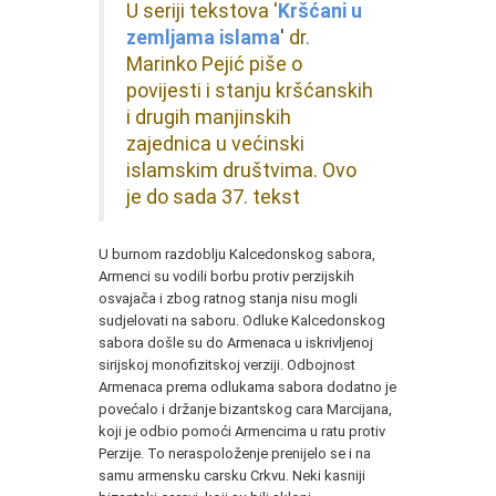
U seriji tekstova '
Kršćani u
dr.
zemljama islama
'
Marinko Pejić piše o
povijesti i stanju kršćanskih
i drugih manjinskih
zajednica u većinski
islamskim društvima. Ovo
je do sada 37. tekst
U burnom razdoblju Kalcedonskog sabora,
Armenci su vodili borbu protiv perzijskih
osvajača i zbog ratnog stanja nisu mogli
sudjelovati na saboru. Odluke Kalcedonskog
sabora došle su do Armenaca u iskrivljenoj
sirijskoj monofizitskoj verziji. Odbojnost
Armenaca prema odlukama sabora dodatno je
povećalo i držanje bizantskog cara Marcijana,
koji je odbio pomoći Armencima u ratu protiv
Perzije. To neraspoloženje prenijelo se i na
samu armensku carsku Crkvu. Neki kasniji