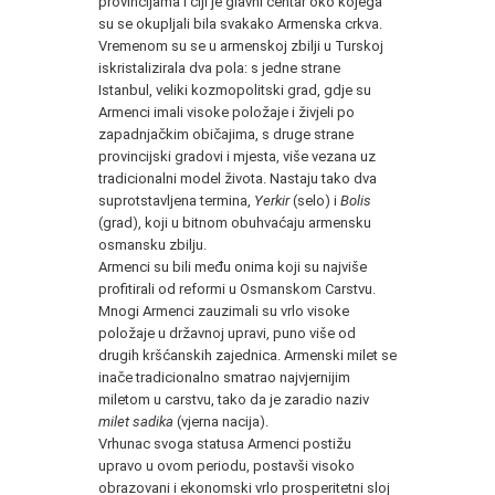
provincijama i čiji je glavni centar oko kojega
su se okupljali bila svakako Armenska crkva.
Vremenom su se u armenskoj zbilji u Turskoj
iskristalizirala dva pola: s jedne strane
Istanbul, veliki kozmopolitski grad, gdje su
Armenci imali visoke položaje i živjeli po
zapadnjačkim običajima, s druge strane
provincijski gradovi i mjesta, više vezana uz
tradicionalni model života. Nastaju tako dva
suprotstavljena termina,
Yerkir
(selo) i
Bolis
(grad), koji u bitnom obuhvaćaju armensku
osmansku zbilju.
Armenci su bili među onima koji su najviše
profitirali od reformi u Osmanskom Carstvu.
Mnogi Armenci zauzimali su vrlo visoke
položaje u državnoj upravi, puno više od
drugih kršćanskih zajednica. Armenski milet se
inače tradicionalno smatrao najvjernijim
miletom u carstvu, tako da je zaradio naziv
milet sadika
(vjerna nacija).
Vrhunac svoga statusa Armenci postižu
upravo u ovom periodu, postavši visoko
obrazovani i ekonomski vrlo prosperitetni sloj