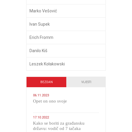
Marko Vešović
Ivan Supek
Erich Fromm
Danilo Kiš
Leszek Kołakowski
BEZDAN
VIJESTI
06.11.2023
​Opet on ono svoje
17.10.2022
Kako se boriti za građansku
državu: vodič od 7 tačaka