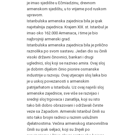
je imao sjedište u Ečmiadzinu, drevnom
armenskom sjedištu, u to vrijeme pod ruskom
upravom.
Istanbulska armenska zajednica bila je ipak
najvitalnija zajednica. Krajem XIX. st. Istanbul je
imao oko 162.000 Armenaca, i time je bio
najbrojniji armenski grad.
Istanbulska armenska zajednica bila je prilično
raznolika po svom sastavu. Jedan dio su činili
visoki državni činovnici, bankari i drugi
uglednici, sloj koji se nazivao
amira.
Ovaj sloj
je dobrim dijelom činio pionire osmanske
industrije u razvoju. Ovaj utjecajni sloj laika bio
je u uskoj povezanosti s armenskim
patrijarhatom u Istanbulu. Uz ovaj najviši sloj
armenske zajednice, sve više se razvijao i
srednji sloj trgovaca i zanatlija, koji su isto
tako bili dobro obrazovani i održavali čvrste
veze sa Zapadom. Armenski Istanbul činili su
isto tako brojni radnici u raznim uslužnim
djelatnostima. Većina armenskog stanovništva
činili su ipak seljaci, koji su živjeli po