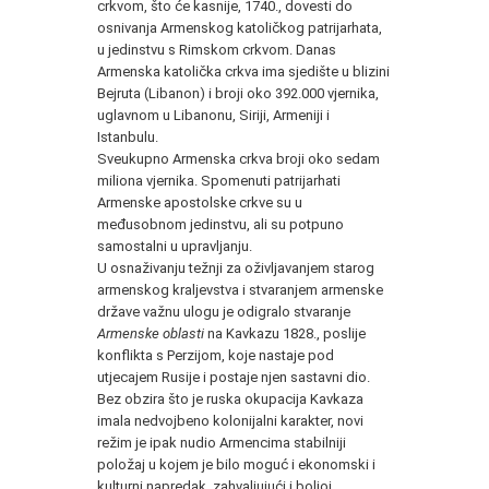
crkvom, što će kasnije, 1740., dovesti do
osnivanja Armenskog katoličkog patrijarhata,
u jedinstvu s Rimskom crkvom. Danas
Armenska katolička crkva ima sjedište u blizini
Bejruta (Libanon) i broji oko 392.000 vjernika,
uglavnom u Libanonu, Siriji, Armeniji i
Istanbulu.
Sveukupno Armenska crkva broji oko sedam
miliona vjernika. Spomenuti patrijarhati
Armenske apostolske crkve su u
međusobnom jedinstvu, ali su potpuno
samostalni u upravljanju.
U osnaživanju težnji za oživljavanjem starog
armenskog kraljevstva i stvaranjem armenske
države važnu ulogu je odigralo stvaranje
Armenske oblasti
na Kavkazu 1828., poslije
konflikta s Perzijom, koje nastaje pod
utjecajem Rusije i postaje njen sastavni dio.
Bez obzira što je ruska okupacija Kavkaza
imala nedvojbeno kolonijalni karakter, novi
režim je ipak nudio Armencima stabilniji
položaj u kojem je bilo moguć i ekonomski i
kulturni napredak, zahvaljujući i boljoj