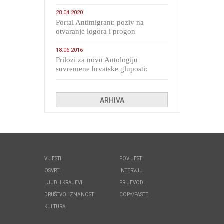
28.04.2020
Portal Antimigrant: poziv na
otvaranje logora i progon
migranata poput bijesnih kerova
18.06.2016
Prilozi za novu Antologiju
suvremene hrvatske gluposti:
Kolinda i ekipa o navijačkim
huliganima
ARHIVA
VIJESTI
POVIJEST
OSVRTI
INTERVJU
LJUDI I KRAJEVI
PRIJEVODI
DRUŠTVO I ZNANOST
COPY/PASTE
KULTURA