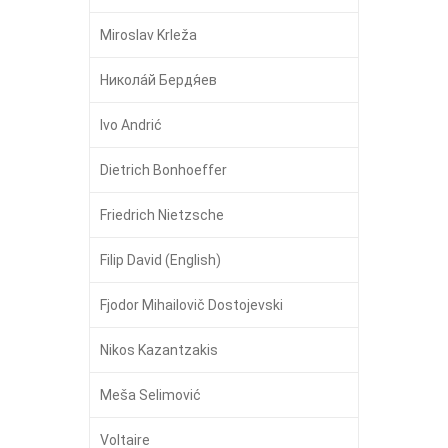
Miroslav Krleža
Никола́й Бердя́ев
Ivo Andrić
Dietrich Bonhoeffer
Friedrich Nietzsche
Filip David (English)
Fjodor Mihailovič Dostojevski
Nikos Kazantzakis
Meša Selimović
Voltaire