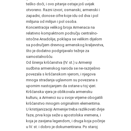
teško doći, i ovo pitanje ostaje još uvijek
otvoreno. Razni izvori, osmanski, armenski i
zapadni, donose cifre koje idu od dva i pol
milijuna od milijun i pol osoba.
Koncentracija velikog broja Armenaca na
relativno kompaktnom području centralno-
istočne Anadolije, poklapa se velikim dijelom
sa područjem drevnog armenskog kraljevstva,
što je dodatno podgrijavalo težnje za
samostalnošću.
Od širenja kršćanstva (IV. st.) u Armeniji
sudbina armenskog naroda se ne-razrješivo
povezala s kršćanskom vjerom, i njegova
mnoga stradanja uglavnom su povezana s
upornim nastojanjem da ostane u toj vjeri.
Kršćanska vjera je oblikovala armensku
kulturu, a Armenci su u svoje vrijeme obogatili
kršćanstvo mnogim originalnim elementima.
U kristijanizaciji Armenije treba razlikovati dvije
faze, prva koja seže u apostolska vremena, i
koja je zavijena legendom, i druga koja počinje
u IV. st. i dobro je dokumentirana. Po staroj