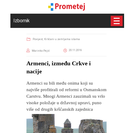
Izbornik
Povijest,
Kršćani u zemljama islama
20.11.2016
Marinko Pejić
Armenci, između Crkve i
nacije
Armenci su bili među onima koji su
najviše profitirali od reformi u Osmanskom
Carstvu. Mnogi Armenci zauzimali su vrlo
visoke položaje u državnoj upravi, puno
više od drugih kršćanskih zajednica