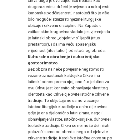
crkva dugo je ovu zajednicu tretirala kao
drugorazrednu, držeći je svjesno u nekoj vrsti
kanonske podčinjenosti, nastojeći što je više
bilo moguće latinizirati njezine liturgijske
običaje i crkvenu disciplinu. Na Zapadu u
vatikanskim krugovima vladalo je uvjerenje da
je latinski obred „objektivno“ ljepši (ritus
prestantior), i da ima veću spasenjsku
vrijednost (ritus tutior) od istočnog obreda.
Kulturalno obraćenje i euharistijsko
gostoprimstvo
Bez obzira na neke povijesne negativnosti
vezane uz nastanak kaldejske Crkve i na
latinski odnos prema njoj, ono što je bitno za
ovu Crkvu jest korjenito obnavljanje vlastitog
identiteta kao Crkve cjelovite istočne crkvene
tradicije. To uključuje ne samo vraćanje
istočne liturgijske tradicije u onim dijelovima
gdje je ona djelomično latinizirana, nego i
obnavljanje vlastite, istočno-sirijske, duhovne i
teološke tradicije. Crkva se ne može definirati
polazeći samo od obreda, nego od cjelovite
crkvene tradicije. Katoličke istočne crkve su po