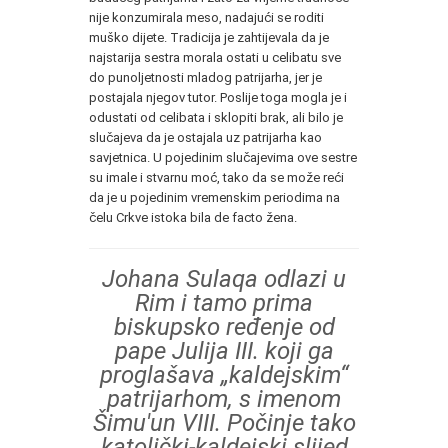
nije konzumirala meso, nadajući se roditi
muško dijete. Tradicija je zahtijevala da je
najstarija sestra morala ostati u celibatu sve
do punoljetnosti mladog patrijarha, jer je
postajala njegov tutor. Poslije toga mogla je i
odustati od celibata i sklopiti brak, ali bilo je
slučajeva da je ostajala uz patrijarha kao
savjetnica. U pojedinim slučajevima ove sestre
su imale i stvarnu moć, tako da se može reći
da je u pojedinim vremenskim periodima na
čelu Crkve istoka bila de facto žena.
Johana Sulaqa odlazi u
Rim i tamo prima
biskupsko ređenje od
pape Julija III. koji ga
proglašava „kaldejskim“
patrijarhom, s imenom
Šimu'un VIII. Počinje tako
katolički-kaldejski slijed