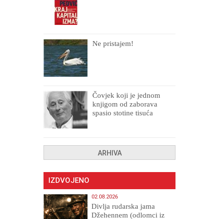
Ne pristajem!
Čovjek koji je jednom
knjigom od zaborava
spasio stotine tisuća
drugih, prokletih i
uništenih
ARHIVA
IZDVOJENO
02.08.2026
Divlja rudarska jama
Džehennem (odlomci iz