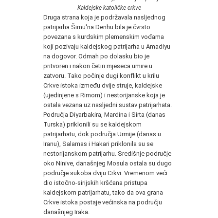
Kaldejske katoličke crkve
Druga strana koja je podržavala nasljednog
patrijarha Šimu'na Denhu bila je čvrsto
povezana s kurdskim plemenskim vođama
koji pozivaju kaldejskog patrijarha u Amadiyu
na dogovor. Odmah po dolasku bio je
pritvoren i nakon četiri mjeseca umire u
zatvoru. Tako počinje dugi konflikt u krilu
Crkve istoka između dvije struje, kaldejske
(ujedinjene s Rimom) i nestorijanske koja je
ostala vezana uz nasljedni sustav patrijarhata.
Područja Diyarbakira, Mardina i Sirta (danas
Turska) priklonili su se kaldejskom
patrijarhatu, dok područja Urmije (danas u
Iranu), Salamas i Hakari priklonila su se
nestorijanskom patrijarhu. Središnje područje
oko Ninive, današnjeg Mosula ostala su dugo
područje sukoba dviju Crkvi. Vremenom veći
dio istočno-sirijskih kršćana pristupa
kaldejskom patrijarhatu, tako da ova grana
Crkve istoka postaje većinska na području
današnjeg Iraka.