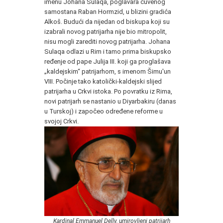
imenu Johana Sulaqa, poglavara čuvenog
samostana Raban Hormzid, u blizini gradića
Alkoš. Budući da nijedan od biskupa koji su
izabrali novog patrijarha nije bio mitropolit,
nisu mogli zarediti novog patrijarha. Johana
Sulaqa odlazi u Rim i tamo prima biskupsko
ređenje od pape Julija III. koji ga proglašava
„kaldejskim“ patrijarhom, s imenom Šimu'un
VIII. Počinje tako katolički-kaldejski slijed
patrijarha u Crkvi istoka. Po povratku iz Rima,
novi patrijarh se nastanio u Diyarbakiru (danas
u Turskoj) i započeo određene reforme u
svojoj Crkvi.
Kardinal Emmanuel Delly, umirovljeni patrijarh