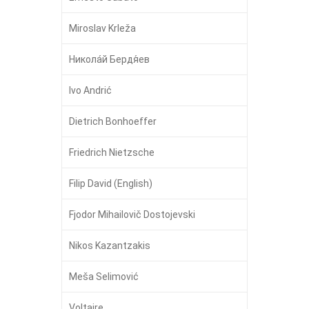
Miroslav Krleža
Никола́й Бердя́ев
Ivo Andrić
Dietrich Bonhoeffer
Friedrich Nietzsche
Filip David (English)
Fjodor Mihailovič Dostojevski
Nikos Kazantzakis
Meša Selimović
Voltaire