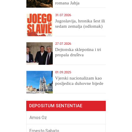
romana Jahja
Veličanstveni)
31.07.2026
Jugoslavija, hronika šest ili
sedam zemalja (odlomak)
27.07.2026
Dejtonska sklepotina i tri
propala društva
01.09.2025
​Vjerski nacionalizam kao
posljedica duhovne bijede
DEPOSITUM SENTENTIAE
Amos Oz
Ernesto Sabato