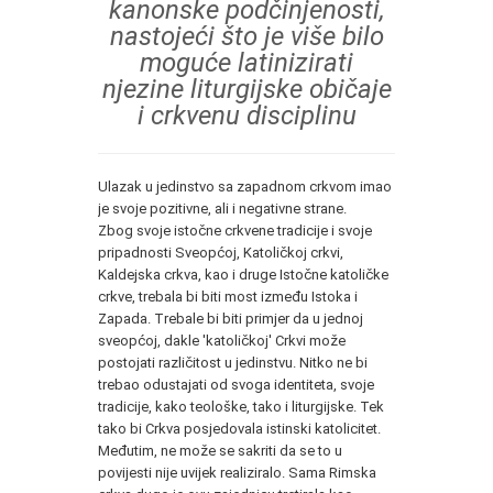
kanonske podčinjenosti,
nastojeći što je više bilo
moguće latinizirati
njezine liturgijske običaje
i crkvenu disciplinu
Ulazak u jedinstvo sa zapadnom crkvom imao
je svoje pozitivne, ali i negativne strane.
Zbog svoje istočne crkvene tradicije i svoje
pripadnosti Sveopćoj, Katoličkoj crkvi,
Kaldejska crkva, kao i druge Istočne katoličke
crkve, trebala bi biti most između Istoka i
Zapada. Trebale bi biti primjer da u jednoj
sveopćoj, dakle 'katoličkoj' Crkvi može
postojati različitost u jedinstvu. Nitko ne bi
trebao odustajati od svoga identiteta, svoje
tradicije, kako teološke, tako i liturgijske. Tek
tako bi Crkva posjedovala istinski katolicitet.
Međutim, ne može se sakriti da se to u
povijesti nije uvijek realiziralo. Sama Rimska