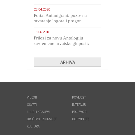
28.04.2020
Portal Antimigrant: poziv na
otvaranje logora i progon
migranata poput bijesnih kerova
18.06.2016
Prilozi za novu Antologiju
suvremene hrvatske gluposti:
Kolinda i ekipa o navijačkim
huliganima
ARHIVA
VIJESTI
POVIJEST
OSVRTI
INTERVJU
LJUDI I KRAJEVI
PRIJEVODI
DRUŠTVO I ZNANOST
COPY/PASTE
KULTURA