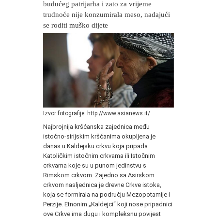
budućeg patrijarha i zato za vrijeme
trudnoće nije konzumirala meso, nadajući
se roditi muško dijete
Izvor fotografije: http://www.asianews.it/
Najbrojnija kršćanska zajednica među
istočno-sirijskim kršćanima okupljena je
danas u Kaldejsku crkvu koja pripada
Katoličkim istočnim crkvama ili Istočnim
crkvama koje su u punom jedinstvu s
Rimskom crkvom. Zajedno sa Asirskom
crkvom nasljednica je drevne Crkve istoka,
koja se formirala na području Mezopotamije i
Perzije. Etnonim „Kaldejci“ koji nose pripadnici
ove Crkve ima dugu i kompleksnu povijest