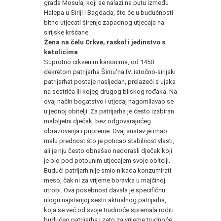
grada Mosula, koji se nalazi na putu između
Halepa u Siriji i Bagdada, što će u budućnosti
bitno utjecati širenje zapadnog utjecaja na
sirijske kršćane.
Žena na čelu Crkve, raskol i jedinstvo s
katolicima
Suprotno crkvenim kanonima, od 1450.
dekretom patrijarha Šimu'na IV. istočno-sirijski
patrijarhat postaje nasljedan, prelazeći s ujaka
na sestrića ili kojeg drugog bliskog rođaka. Na
ovaj način bogatstvo i utjecaj nagomilavao se
u jednoj obitelji. Za patrijarha je često izabiran
maloljetni dječak, bez odgovarajućeg
obrazovanja i pripreme. Ovaj sustav je imao
malu prednost što je poticao stabilnost vlasti,
ali je nju često obnašao nedorasli dječak koji
je bio pod potpunim utjecajem svoje obitelji.
Budući patrijarh nije smio nikada konzumirati
meso, čak ni za vrijeme boravka u majčinoj
utrobi. Ova posebnost davala je specifičnu
ulogu najstarijoj sestri aktualnog patrijarha,
koja se već od svoje trudnoće spremala roditi
budućeg patrijarha i zato za vrijeme trudnoće