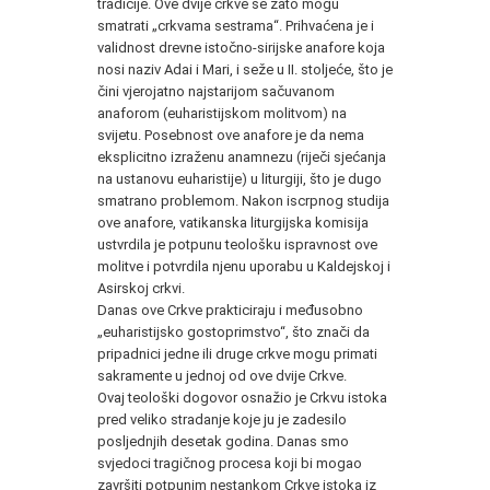
tradicije. Ove dvije crkve se zato mogu
smatrati „crkvama sestrama“. Prihvaćena je i
validnost drevne istočno-sirijske anafore koja
nosi naziv Adai i Mari, i seže u II. stoljeće, što je
čini vjerojatno najstarijom sačuvanom
anaforom (euharistijskom molitvom) na
svijetu. Posebnost ove anafore je da nema
eksplicitno izraženu anamnezu (riječi sjećanja
na ustanovu euharistije) u liturgiji, što je dugo
smatrano problemom. Nakon iscrpnog studija
ove anafore, vatikanska liturgijska komisija
ustvrdila je potpunu teološku ispravnost ove
molitve i potvrdila njenu uporabu u Kaldejskoj i
Asirskoj crkvi.
Danas ove Crkve prakticiraju i međusobno
„euharistijsko gostoprimstvo“, što znači da
pripadnici jedne ili druge crkve mogu primati
sakramente u jednoj od ove dvije Crkve.
Ovaj teološki dogovor osnažio je Crkvu istoka
pred veliko stradanje koje ju je zadesilo
posljednjih desetak godina. Danas smo
svjedoci tragičnog procesa koji bi mogao
završiti potpunim nestankom Crkve istoka iz