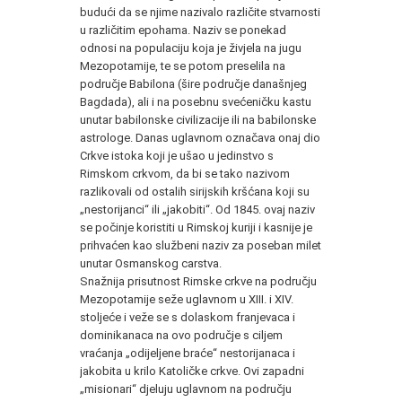
budući da se njime nazivalo različite stvarnosti
u različitim epohama. Naziv se ponekad
odnosi na populaciju koja je živjela na jugu
Mezopotamije, te se potom preselila na
područje Babilona (šire područje današnjeg
Bagdada), ali i na posebnu svećeničku kastu
unutar babilonske civilizacije ili na babilonske
astrologe. Danas uglavnom označava onaj dio
Crkve istoka koji je ušao u jedinstvo s
Rimskom crkvom, da bi se tako nazivom
razlikovali od ostalih sirijskih kršćana koji su
„nestorijanci“ ili „jakobiti“. Od 1845. ovaj naziv
se počinje koristiti u Rimskoj kuriji i kasnije je
prihvaćen kao službeni naziv za poseban milet
unutar Osmanskog carstva.
Snažnija prisutnost Rimske crkve na području
Mezopotamije seže uglavnom u XIII. i XIV.
stoljeće i veže se s dolaskom franjevaca i
dominikanaca na ovo područje s ciljem
vraćanja „odijeljene braće“ nestorijanaca i
jakobita u krilo Katoličke crkve. Ovi zapadni
„misionari“ djeluju uglavnom na području