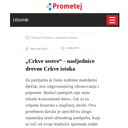
Izbornik
Povijest,
Kršćani u zemljama islama
21.08.2015
Marinko Pejić
​„Crkve sestre“ - nasljednice
drevne Crkve istoka
Za patrijarha je često izabiran maloljetni
dječak, bez odgovarajućeg obrazovanja i
pripreme. Budući patrijarh nije smio
nikada konzumirati meso, čak ni za
vrijeme boravka u majčinoj utrobi. Ova
posebnost davala je specifičnu ulogu
najstarijoj sestri aktualnog patrijarha, koja
se već od svoje trudnoće spremala roditi