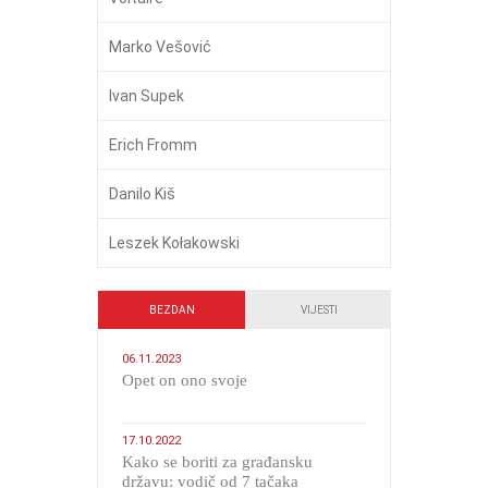
Marko Vešović
Ivan Supek
Erich Fromm
Danilo Kiš
Leszek Kołakowski
BEZDAN
VIJESTI
06.11.2023
​Opet on ono svoje
17.10.2022
Kako se boriti za građansku
državu: vodič od 7 tačaka