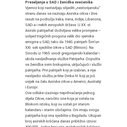
Preseljenje u SAD i ženidba svećenika
Vjernici koji nastavljaju slijediti „nestorijansku“
stranu danas se nazivaju Asirska crkva i žive
rasuti na području Iraka, Irana, Indije, Libanona,
SAD-a i nekih evropskih država. U XX. st.
Asirski patrijarhat doživljava velike promjene –
uslijed tragičnih progona velik dio vjernika
emigrira u SAD, tako da 1940. patrijarh Šim'un
XXI. seli sjedište crkve u SAD (Illiniois). Na
Sinodu iz 1965. uvodi gregorijanski kalendar i
ukida nasljeđivanje službe Patrijarha. Dopušta
se ženidba svim biskupima, uključujući i službi
patrijarha. Prvi patrijarh koji je izabran, a nije
naslijedio službu je Mar Dinka IV. koji je još
uvijek na čelu Asirske crkve u Americi, Australiji
i Europi.
Ove odluke izazivaju neprihvaćanje jednog
dijela Crkve, naročito one koja je ostala na
Bliskom istoku, koji su ostali pri starom
kalendaru i starim običajima. Oni imaju svoga
patrijarha koji ima sjedište u Bagdadu. Ukupan
broj asirskih kršćana danas približno iznosi
400.000. Jedan broj siro-malabarskih kršćana