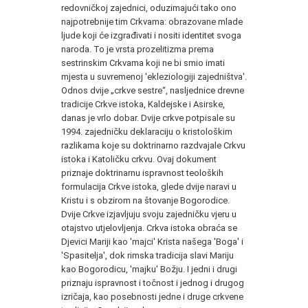
redovničkoj zajednici, oduzimajući tako ono
najpotrebnije tim Crkvama: obrazovane mlade
ljude koji će izgrađivati i nositi identitet svoga
naroda. To je vrsta prozelitizma prema
sestrinskim Crkvama koji ne bi smio imati
mjesta u suvremenoj 'ekleziologiji zajedništva'.
Odnos dvije „crkve sestre“, nasljednice drevne
tradicije Crkve istoka, Kaldejske i Asirske,
danas je vrlo dobar. Dvije crkve potpisale su
1994. zajedničku deklaraciju o kristološkim
razlikama koje su doktrinarno razdvajale Crkvu
istoka i Katoličku crkvu. Ovaj dokument
priznaje doktrinarnu ispravnost teoloških
formulacija Crkve istoka, glede dvije naravi u
Kristu i s obzirom na štovanje Bogorodice.
Dvije Crkve izjavljuju svoju zajedničku vjeru u
otajstvo utjelovljenja. Crkva istoka obraća se
Djevici Mariji kao 'majci' Krista našega 'Boga' i
'Spasitelja', dok rimska tradicija slavi Mariju
kao Bogorodicu, 'majku' Božju. I jedni i drugi
priznaju ispravnost i točnost i jednog i drugog
izričaja, kao posebnosti jedne i druge crkvene