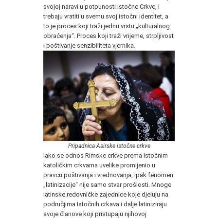
svojoj naravi u potpunosti istočne Crkve, i
trebaju vratiti u svemu svoj istočni identitet, a
to je proces koji traži jednu vrstu „kulturalnog
obraćenja“. Proces koji traži vrijeme, strpljivost
i poštivanje senzibiliteta vjernika.
Pripadnica Asirske istočne crkve
Iako se odnos Rimske crkve prema Istočnim
katoličkim crkvama uvelike promijenio u
pravcu poštivanja i vrednovanja, ipak fenomen
„latinizacije“ nije samo stvar prošlosti. Mnoge
latinske redovničke zajednice koje djeluju na
područjima Istočnih crkava i dalje latiniziraju
svoje članove koji pristupaju njihovoj