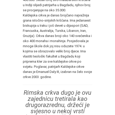
u Indiji slijedi patrijarha u Bagdadu, njihov broj
se procjenjuje na oko 35.000.
Kaldejska crkva je danas brojčano najvažnija
grana istočno-sirijskih kršćana. Ima jedanaest
biskupija u Iraku i još devet u dijaspori (SAD,
Francuska, Australija, Turska, Libanon, Iran,
Gruzija). Crkva danas broji oko 140 svećenika i
oko 400 monaha i monahinja. Posjedovala je
mnoge škole dok joj nisu oduzete 1974. u
kojima se obrazovalo veliki broj djece. Ima
vlastiti teološki fakultet u Bagdadu koji
priprema kler za sve kaldejske crkve po
svijetu. Poglavar, patrijarh Kaldejske crkve
danas je Emanuel Daly III, izabran na čelo svoje
crkve 2003. godine.
Rimska crkva dugo je ovu
zajednicu tretirala kao
drugorazrednu, držeći je
svjesno u nekoj vrsti