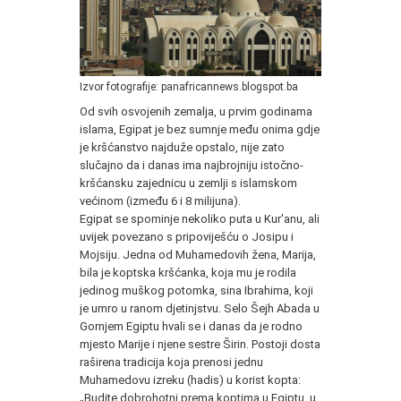
Izvor fotografije: panafricannews.blogspot.ba
Od svih osvojenih zemalja, u prvim godinama
islama, Egipat je bez sumnje među onima gdje
je kršćanstvo najduže opstalo, nije zato
slučajno da i danas ima najbrojniju istočno-
kršćansku zajednicu u zemlji s islamskom
većinom (između 6 i 8 milijuna).
Egipat se spominje nekoliko puta u Kur'anu, ali
uvijek povezano s pripoviješću o Josipu i
Mojsiju. Jedna od Muhamedovih žena, Marija,
bila je koptska kršćanka, koja mu je rodila
jedinog muškog potomka, sina Ibrahima, koji
je umro u ranom djetinjstvu. Selo Šejh Abada u
Gornjem Egiptu hvali se i danas da je rodno
mjesto Marije i njene sestre Širin. Postoji dosta
raširena tradicija koja prenosi jednu
Muhamedovu izreku (hadis) u korist kopta:
„Budite dobrohotni prema koptima u Egiptu, u