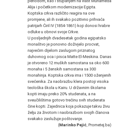
periodom, kao i stupanjem na vlast Muhameda
Alija i početkom modernizacije Egipta.
Koptska crkva različito reagira na ove
promjene, ali ih svakako pozitivno prihvaća
patrijarh Ćiril IV (1854-1861) koji donosi hrabre
odluke u obnovi svoje Crkve.
U posljednjih dvadesetak godina egipatsko
monaštvo je ponovno doživjelo procvat,
najvećim dijelom zaslugom priznatog
duhovnog oca i pisca Matte El-Meskina. Danas
je otvoreno 12 muških samostana sa oko 600
monaha i 5 ženskih samostana sa 300
monahinja. Koptska crkva ima i 1500 oženjenih
svećenika. Za naobrazbu klera postoji visoka
teološka škola u Kairu. U državnim školama
kopti imaju preko 20% studenata, a na
sveučilištima gotovo trećinu svih studenata
čine kopti. Zajednica koja pokazuje takvu živu
želju za životom i naobrazbom svojih članova
svakako zaslužuje poštovanje.
(
Marinko Pejić
, Prometej.ba)