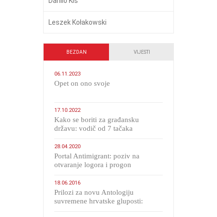
Danilo Kiš
Leszek Kołakowski
BEZDAN
VIJESTI
06.11.2023
​Opet on ono svoje
17.10.2022
Kako se boriti za građansku
državu: vodič od 7 tačaka
28.04.2020
Portal Antimigrant: poziv na
otvaranje logora i progon
migranata poput bijesnih kerova
18.06.2016
Prilozi za novu Antologiju
suvremene hrvatske gluposti:
Kolinda i ekipa o navijačkim