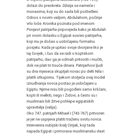
dolazi do preokreta.
Džizija
se nameće i
monasima, koji su do sada bili pošteđeni.
Odnos s novim
valijom
, Abdulahom, počinje
vrlo loše. Kronika poznata pod imenom
Povijest patrijarha
pripovijeda kako je Abdulah
pri svom dolasku u Egipat susreo patrijarha,
koji mu je došao u uobičajenu formalnu
posjetu. Kada je upitao svoje dvorjane tko je
taj čovjek, i čuo da se radi o koptskom
patrijarhu, dao ga je odmah pritvoriti i mučiti,
dok ne plati tri tisuće dinara. Patrijarhovi ljudi
su dva mjeseca skupljali novac po delti Nila i
platili otkupninu. Tijekom stoljeća ovaj model
iznuđivanja novca postao je uobičajeni u
Egiptu. Njime nisu bili pogođeni samo kršćani,
kopti ili melkiti, nego i Židovi, a često su i
muslimani bili žrtve pohlepe egipatskih
upravitelja (valija).
Oko 747. patrijarh Mihael I (743-767) pritvoren
je jer ne uspijeva platiti traženu svotu novca.
Intervenira nubijski kralj Cirijak, koji tada
napada Egipat i primorava muslimansku vlast