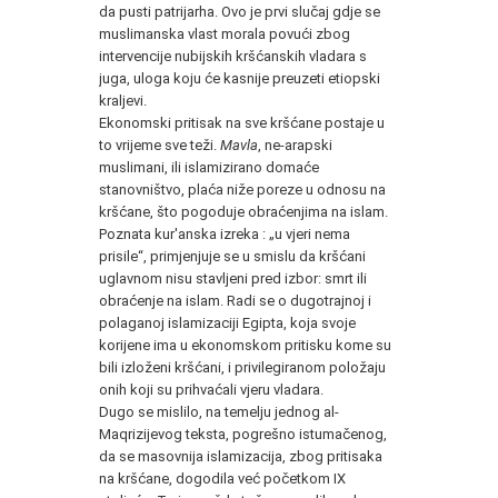
da pusti patrijarha. Ovo je prvi slučaj gdje se
muslimanska vlast morala povući zbog
intervencije nubijskih kršćanskih vladara s
juga, uloga koju će kasnije preuzeti etiopski
kraljevi.
Ekonomski pritisak na sve kršćane postaje u
to vrijeme sve teži.
Mavla
, ne-arapski
muslimani, ili islamizirano domaće
stanovništvo, plaća niže poreze u odnosu na
kršćane, što pogoduje obraćenjima na islam.
Poznata kur'anska izreka : „u vjeri nema
prisile“, primjenjuje se u smislu da kršćani
uglavnom nisu stavljeni pred izbor: smrt ili
obraćenje na islam. Radi se o dugotrajnoj i
polaganoj islamizaciji Egipta, koja svoje
korijene ima u ekonomskom pritisku kome su
bili izloženi kršćani, i privilegiranom položaju
onih koji su prihvaćali vjeru vladara.
Dugo se mislilo, na temelju jednog al-
Maqrizijevog teksta, pogrešno istumačenog,
da se masovnija islamizacija, zbog pritisaka
na kršćane, dogodila već početkom IX