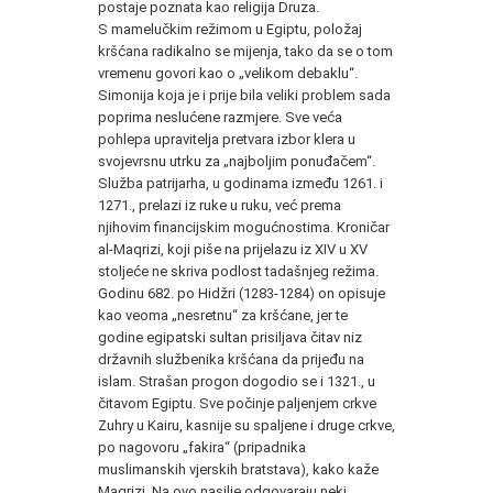
postaje poznata kao religija Druza.
S mamelučkim režimom u Egiptu, položaj
kršćana radikalno se mijenja, tako da se o tom
vremenu govori kao o „velikom debaklu“.
Simonija koja je i prije bila veliki problem sada
poprima neslućene razmjere. Sve veća
pohlepa upravitelja pretvara izbor klera u
svojevrsnu utrku za „najboljim ponuđačem“.
Služba patrijarha, u godinama između 1261. i
1271., prelazi iz ruke u ruku, već prema
njihovim financijskim mogućnostima. Kroničar
al-Maqrizi, koji piše na prijelazu iz XIV u XV
stoljeće ne skriva podlost tadašnjeg režima.
Godinu 682. po Hidžri (1283-1284) on opisuje
kao veoma „nesretnu“ za kršćane, jer te
godine egipatski sultan prisiljava čitav niz
državnih službenika kršćana da prijeđu na
islam. Strašan progon dogodio se i 1321., u
čitavom Egiptu. Sve počinje paljenjem crkve
Zuhry u Kairu, kasnije su spaljene i druge crkve,
po nagovoru „fakira“ (pripadnika
muslimanskih vjerskih bratstava), kako kaže
Maqrizi. Na ovo nasilje odgovaraju neki