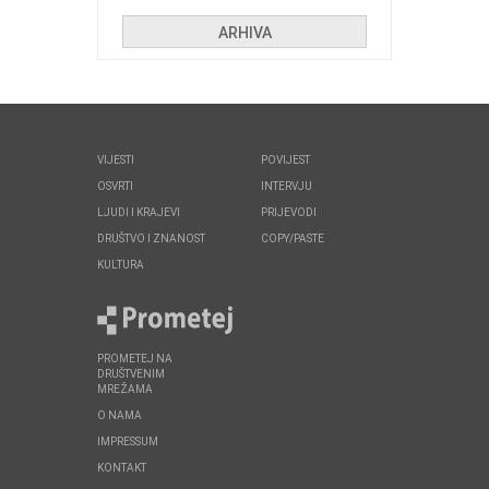
huliganima
ARHIVA
VIJESTI
POVIJEST
OSVRTI
INTERVJU
LJUDI I KRAJEVI
PRIJEVODI
DRUŠTVO I ZNANOST
COPY/PASTE
KULTURA
PROMETEJ NA
DRUŠTVENIM
MREŽAMA
O NAMA
IMPRESSUM
KONTAKT