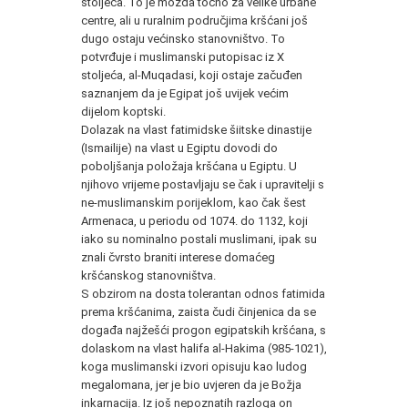
stoljeća. To je možda točno za velike urbane
centre, ali u ruralnim područjima kršćani još
dugo ostaju većinsko stanovništvo. To
potvrđuje i muslimanski putopisac iz X
stoljeća, al-Muqadasi, koji ostaje začuđen
saznanjem da je Egipat još uvijek većim
dijelom koptski.
Dolazak na vlast fatimidske šiitske dinastije
(Ismailije) na vlast u Egiptu dovodi do
poboljšanja položaja kršćana u Egiptu. U
njihovo vrijeme postavljaju se čak i upravitelji s
ne-muslimanskim porijeklom, kao čak šest
Armenaca, u periodu od 1074. do 1132, koji
iako su nominalno postali muslimani, ipak su
znali čvrsto braniti interese domaćeg
kršćanskog stanovništva.
S obzirom na dosta tolerantan odnos fatimida
prema kršćanima, zaista čudi činjenica da se
događa najžešći progon egipatskih kršćana, s
dolaskom na vlast halifa al-Hakima (985-1021),
koga muslimanski izvori opisuju kao ludog
megalomana, jer je bio uvjeren da je Božja
inkarnacija. Iz još nepoznatih razloga on