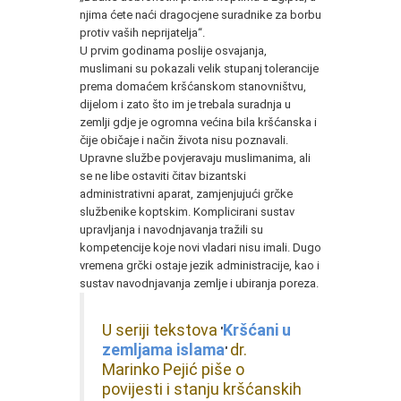
njima ćete naći dragocjene suradnike za borbu
protiv vaših neprijatelja“.
U prvim godinama poslije osvajanja,
muslimani su pokazali velik stupanj tolerancije
prema domaćem kršćanskom stanovništvu,
dijelom i zato što im je trebala suradnja u
zemlji gdje je ogromna većina bila kršćanska i
čije običaje i način života nisu poznavali.
Upravne službe povjeravaju muslimanima, ali
se ne libe ostaviti čitav bizantski
administrativni aparat, zamjenjujući grčke
službenike koptskim. Komplicirani sustav
upravljanja i navodnjavanja tražili su
kompetencije koje novi vladari nisu imali. Dugo
vremena grčki ostaje jezik administracije, kao i
sustav navodnjavanja zemlje i ubiranja poreza.
U seriji tekstova
Kršćani u
'
zemljama islama
dr.
'
Marinko Pejić piše o
povijesti i stanju kršćanskih