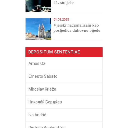
21. stoljeće
01.09.2025
​Vjerski nacionalizam kao
posljedica duhovne bijede
DEPOSITUM SENTENTIAE
Amos Oz
Ernesto Sabato
Miroslav Krleža
Никола́й Бердя́ев
Ivo Andrić
Dietrich Bonhoeffer