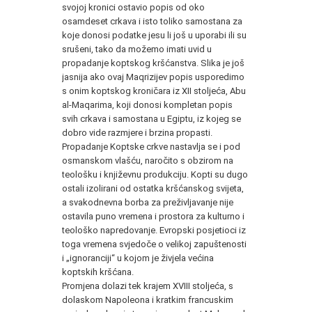
svojoj kronici ostavio popis od oko
osamdeset crkava i isto toliko samostana za
koje donosi podatke jesu li još u uporabi ili su
srušeni, tako da možemo imati uvid u
propadanje koptskog kršćanstva. Slika je još
jasnija ako ovaj Maqrizijev popis usporedimo
s onim koptskog kroničara iz XII stoljeća, Abu
al-Maqarima, koji donosi kompletan popis
svih crkava i samostana u Egiptu, iz kojeg se
dobro vide razmjere i brzina propasti.
Propadanje Koptske crkve nastavlja se i pod
osmanskom vlašću, naročito s obzirom na
teološku i književnu produkciju. Kopti su dugo
ostali izolirani od ostatka kršćanskog svijeta,
a svakodnevna borba za preživljavanje nije
ostavila puno vremena i prostora za kulturno i
teološko napredovanje. Evropski posjetioci iz
toga vremena svjedoče o velikoj zapuštenosti
i „ignoranciji“ u kojom je živjela većina
koptskih kršćana.
Promjena dolazi tek krajem XVIII stoljeća, s
dolaskom Napoleona i kratkim francuskim