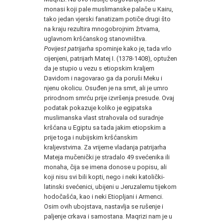
monasi koji pale muslimanske palače u Kairu,
tako jedan vjerski fanatizam potiče drugi što
na kraju rezultira mnogobrojnim žrtvama,
uglavnom kršćanskog stanovništva.
Povijest patrijarha
spominje kako je, tada vrlo
cijenjeni, patrijarh Matej I. (1378-1408), optužen
da je stupio u vezu s etiopskim kraljem
Davidom i nagovarao ga da poruši Meku i
njenu okolicu. Osuđen je na smrt, ali je umro
prirodnom smrću prije izvršenja presude. Ovaj
podatak pokazuje koliko je egipatska
muslimanska vlast strahovala od suradnje
kršćana u Egiptu sa tada jakim etiopskim a
prije toga i nubijskim kršćanskim
kraljevstvima. Za vrijeme vladanja patrijarha
Mateja mučenički je stradalo 49 svećenika ili
monaha, čija se imena donose u popisu, ali
koji nisu svi bili kopti, nego i neki katolički-
latinski svećenici, ubijeni u Jeruzalemu tijekom
hodočašća, kao i neki Etiopljani i Armenci.
Osim ovih ubojstava, nastavlja se rušenje i
paljenje crkava i samostana. Maqrizi nam je u