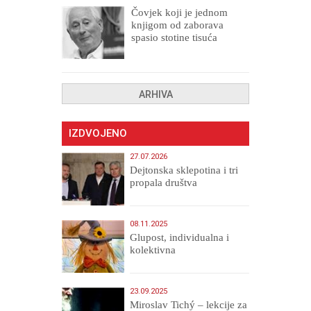
Čovjek koji je jednom
knjigom od zaborava
spasio stotine tisuća
drugih, prokletih i
uništenih
ARHIVA
IZDVOJENO
27.07.2026
Dejtonska sklepotina i tri
propala društva
08.11.2025
Glupost, individualna i
kolektivna
23.09.2025
Miroslav Tichý – lekcije za