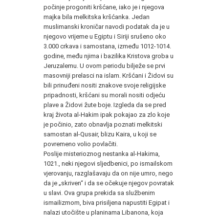
počinje progoniti kršćane, iako je i njegova
majka bila melkitska kršćanka. Jedan
muslimanski kroničar navodi podatak da je u
njegovo vrijeme u Egiptu i Siriji srušeno oko
3.000 crkava i samostana, između 1012-1014.
godine, među njima i bazilika Kristova groba u
Jeruzalemu. U ovom periodu bilježe se prvi
masovniji prelasci na islam. Kršćani i Židovi su
bili prinuđeni nositi znakove svoje religijske
pripadnosti, kršćani su morali nositi odjeću
plave a Židovi žute boje. Izgleda da se pred
kraj života al-Hakim ipak pokajao za zlo koje
je počinio, zato obnavlja poznati melkitski
samostan al-Qusair, blizu Kaira, u koji se
povremeno volio povlačiti.
Poslije misterioznog nestanka al-Hakima,
1021., neki njegovi sljedbenici, po ismailskom
vjerovanju, razglašavaju da on nije umro, nego
da je „skriven“ i da se očekuje njegov povratak
u slavi. Ova grupa prekida sa službenim
ismailizmom, biva prisiljena napustiti Egipat i
nalazi utočište u planinama Libanona, koja