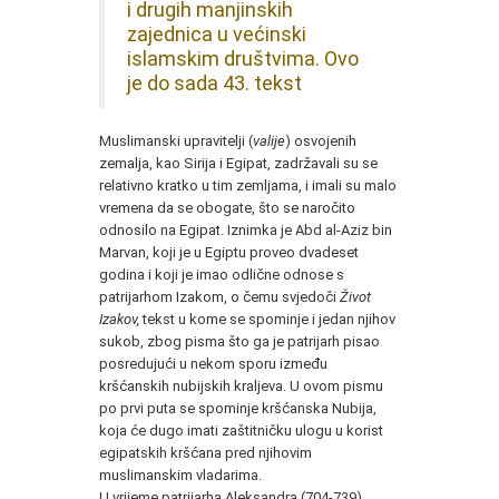
i drugih manjinskih
zajednica u većinski
islamskim društvima. Ovo
je do sada 43. tekst
Muslimanski upravitelji (
valije
) osvojenih
zemalja, kao Sirija i Egipat, zadržavali su se
relativno kratko u tim zemljama, i imali su malo
vremena da se obogate, što se naročito
odnosilo na Egipat. Iznimka je Abd al-Aziz bin
Marvan, koji je u Egiptu proveo dvadeset
godina i koji je imao odlične odnose s
patrijarhom Izakom, o čemu svjedoči
Život
Izakov,
tekst u kome se spominje i jedan njihov
sukob, zbog pisma što ga je patrijarh pisao
posredujući u nekom sporu između
kršćanskih nubijskih kraljeva. U ovom pismu
po prvi puta se spominje kršćanska Nubija,
koja će dugo imati zaštitničku ulogu u korist
egipatskih kršćana pred njihovim
muslimanskim vladarima.
U vrijeme patrijarha Aleksandra (704-739),