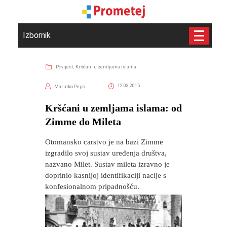
Izbornik
Povijest,
Kršćani u zemljama islama
12.03.2015
Marinko Pejić
Kršćani u zemljama islama: od
Zimme do Mileta
Otomansko carstvo je na bazi Zimme
izgradilo svoj sustav uređenja društva,
nazvano Milet. Sustav mileta izravno je
doprinio kasnijoj identifikaciji nacije s
konfesionalnom pripadnošću.