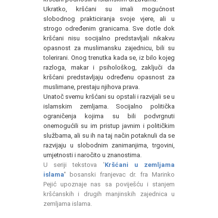
Ukratko, kršćani su imali mogućnost
slobodnog prakticiranja svoje vjere, ali u
strogo određenim granicama. Sve dotle dok
kršćani nisu socijalno predstavljali nikakvu
opasnost za muslimansku zajednicu, bili su
tolerirani. Onog trenutka kada se, iz bilo kojeg
razloga, makar i psihološkog, zaključi da
kršćani predstavljaju određenu opasnost za
muslimane, prestaju njihova prava.
Unatoč svemu kršćani su opstali i razvijali se u
islamskim zemljama. Socijalno politička
ograničenja kojima su bili podvrgnuti
onemogućili su im pristup javnim i političkim
službama, ali su ih na taj način potaknuli da se
razvijaju u slobodnim zanimanjima, trgovini,
umjetnosti i naročito u znanostima.
U seriji tekstova '
Kršćani u zemljama
islama
'
bosanski franjevac dr. fra Marinko
Pejić upoznaje nas sa poviješću i stanjem
kršćanskih i drugih manjinskih zajednica u
zemljama islama.