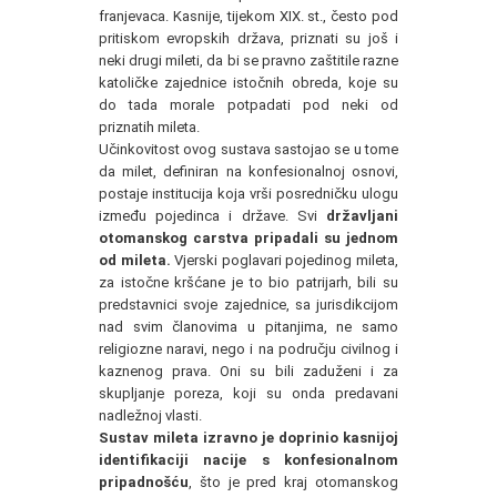
franjevaca. Kasnije, tijekom XIX. st., često pod
pritiskom evropskih država, priznati su još i
neki drugi mileti, da bi se pravno zaštitile razne
katoličke zajednice istočnih obreda, koje su
do tada morale potpadati pod neki od
priznatih mileta.
Učinkovitost ovog sustava sastojao se u tome
da milet, definiran na konfesionalnoj osnovi,
postaje institucija koja vrši posredničku ulogu
između pojedinca i države. Svi
državljani
otomanskog carstva pripadali su jednom
od mileta.
Vjerski poglavari pojedinog mileta,
za istočne kršćane je to bio patrijarh, bili su
predstavnici svoje zajednice, sa jurisdikcijom
nad svim članovima u pitanjima, ne samo
religiozne naravi, nego i na području civilnog i
kaznenog prava. Oni su bili zaduženi i za
skupljanje poreza, koji su onda predavani
nadležnoj vlasti.
Sustav mileta izravno je doprinio kasnijoj
identifikaciji nacije s konfesionalnom
pripadnošću
, što je pred kraj otomanskog