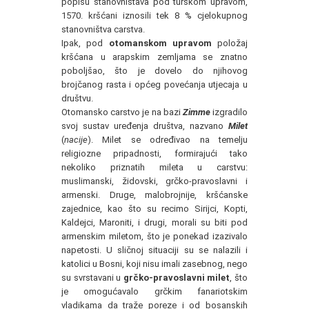
popisu stanovništava pod turskom upravom,
1570. kršćani iznosili tek 8 % cjelokupnog
stanovništva carstva.
Ipak, pod
otomanskom upravom
položaj
kršćana u arapskim zemljama se znatno
poboljšao, što je dovelo do njihovog
brojčanog rasta i općeg povećanja utjecaja u
društvu.
Otomansko carstvo je na bazi
Zimme
izgradilo
svoj sustav uređenja društva, nazvano
Milet
(
nacije
). Milet se određivao na temelju
religiozne pripadnosti, formirajući tako
nekoliko priznatih mileta u carstvu:
muslimanski, židovski, grčko-pravoslavni i
armenski. Druge, malobrojnije, kršćanske
zajednice, kao što su recimo Sirijci, Kopti,
Kaldejci, Maroniti, i drugi, morali su biti pod
armenskim miletom, što je ponekad izazivalo
napetosti. U sličnoj situaciji su se nalazili i
katolici u Bosni, koji nisu imali zasebnog, nego
su svrstavani u
grčko-pravoslavni milet
, što
je omogućavalo grčkim fanariotskim
vladikama da traže poreze i od bosanskih