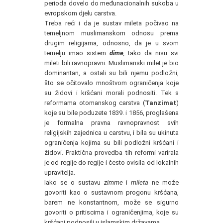
perioda dovelo do međunacionalnih sukoba u
evropskom djelu carstva.
Treba reći i da je sustav mileta počivao na
temeljnom muslimanskom odnosu prema
drugim religijama, odnosno, da je u svom
temelju imao sistem
dime
,
tako da nisu svi
mileti bili ravnopravni. Muslimanski milet je bio
dominantan, a ostali su bili njemu podložni,
što se očitovalo mnoštvom ograničenja koje
su židovi i kršćani morali podnositi. Tek s
reformama otomanskog carstva (
Tanzimat
)
koje su bile poduzete 1839. i 1856, proglašena
je formalna pravna ravnopravnost svih
religijskih zajednica u carstvu, i bila su ukinuta
ograničenja kojima su bili podložni kršćani i
židovi. Praktična provedba tih reformi varirala
je od regije do regije i često ovisila od lokalnih
upravitelja.
Iako se o sustavu
zimme
i
mileta
ne može
govoriti kao o sustavnom progonu kršćana,
barem ne konstantnom, može se sigurno
govoriti o pritiscima i ograničenjima, koje su
kršćani podnosili u islamskim državama.