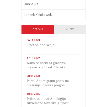
Danilo Kiš
Leszek Kołakowski
BEZDAN
VIJESTI
06.11.2023
​Opet on ono svoje
17.10.2022
Kako se boriti za građansku
državu: vodič od 7 tačaka
28.04.2020
Portal Antimigrant: poziv na
otvaranje logora i progon
migranata poput bijesnih kerova
18.06.2016
Prilozi za novu Antologiju
suvremene hrvatske gluposti: