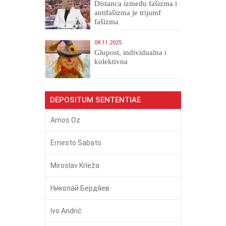
Distanca između fašizma i
antifašizma je trijumf
fašizma
08.11.2025
Glupost, individualna i
kolektivna
DEPOSITUM SENTENTIAE
Amos Oz
Ernesto Sabato
Miroslav Krleža
Никола́й Бердя́ев
Ivo Andrić