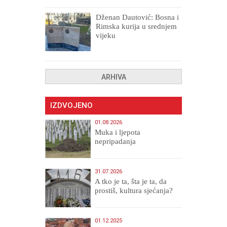
Dženan Dautović: Bosna i
Rimska kurija u srednjem
vijeku
ARHIVA
IZDVOJENO
01.08.2026
Muka i ljepota
nepripadanja
31.07.2026
A tko je ta, šta je ta, da
prostiš, kultura sjećanja?
01.12.2025