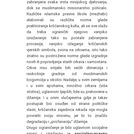
zabranjena svaka vrsta misijskog djelovanja,
dok se muslimansko misionarstvo poticalo.
Različite islamske pravne škole (mezhebi)
elaborirali su različite norme glede
prakticiranja kršćanskog kulta, ali se sve slažu
da treba ograničiti njegovo vanjsko
izražavanje: tako su postale zabranjene
procesije, vanjsko izlaganje kršćanskih
vjerskih simbola, zvona na crkvama, isto tako
znatno su postrožene norme glede izgradnje
novih ili popravljanja starih crkava i samostana.
Crkve nisu smjele biti većih dimenzija i
raskošnije gradnje od muslimanskih
bogomolja u okolici. Nadalje, u svim zemljama
i u svim epohama, mnoštvo crkava (više
stotina), uglavnom ljepših, bile su pretvorene u
džamije. I u onim slučajevima gdje je takav
postupak bio osuđen od strane političke
vlasti, kršćanska zajednica nikada nije mogla
povratiti svoju imovinu, jer bi to značilo
degradaciju i „profanaciju“ džamije.
Drugo ograničenje je bilo uglavnom socijalne
naravi i izražavao je
socijalno-pravnu