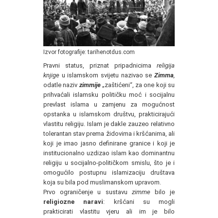
Izvor fotografije: tarihenotdus.com
Pravni status, priznat pripadnicima
religija
knjige
u islamskom svijetu nazivao se
Zimma
,
odatle naziv
zimmije
„zaštićeni“, za one koji su
prihvaćali islamsku političku moć i socijalnu
prevlast islama u zamjenu za mogućnost
opstanka u islamskom društvu, prakticirajući
vlastitu religiju. Islam je dakle zauzeo relativno
tolerantan stav prema židovima i kršćanima, ali
koji je imao jasno definirane granice i koji je
institucionalno uzdizao islam kao dominantnu
religiju u socijalno-političkom smislu, što je i
omogućilo postupnu islamizaciju društava
koja su bila pod muslimanskom upravom.
Prvo ograničenje u sustavu
zimme
bilo je
religiozne naravi
: kršćani su mogli
prakticirati vlastitu vjeru ali im je bilo