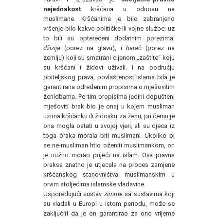
nejednakost
kršćana u odnosu na
muslimane. Kršćanima je bilo zabranjeno
vršenje bilo kakve političke ili vojne službe; uz
to bili su opterećeni dodatnim porezima:
džizija
(porez na glavu), i
harač
(porez na
zemlju) koji su smatrani cijenom „zaštite“ koju
su kršćani i židovi uživali. I na području
obiteljskog prava, povlaštenost islama bila je
garantirana određenim propisima o mješovitim
ženidbama. Po tim propisima jedini dopušteni
mješoviti brak bio je onaj u kojem musliman
uzima kršćanku ili židovku za ženu, pri čemu je
ona mogla ostati u svojoj vjeri, ali su djeca iz
toga braka morala biti muslimani. Ukoliko bi
se ne-musliman htio oženiti muslimankom, on
je nužno morao prijeći na islam. Ova pravna
praksa znatno je utjecala na proces zamjene
kršćanskog stanovništva muslimanskim u
prvim stoljećima islamske vladavine.
Uspoređujući sustav
zimme
sa sustavima koji
su vladali u Europi u istom periodu, može se
zaključiti da je on garantirao za ono vrijeme