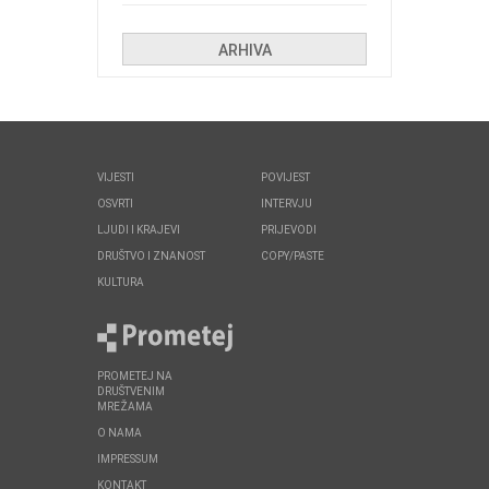
Kolinda i ekipa o navijačkim
huliganima
ARHIVA
VIJESTI
POVIJEST
OSVRTI
INTERVJU
LJUDI I KRAJEVI
PRIJEVODI
DRUŠTVO I ZNANOST
COPY/PASTE
KULTURA
PROMETEJ NA
DRUŠTVENIM
MREŽAMA
O NAMA
IMPRESSUM
KONTAKT