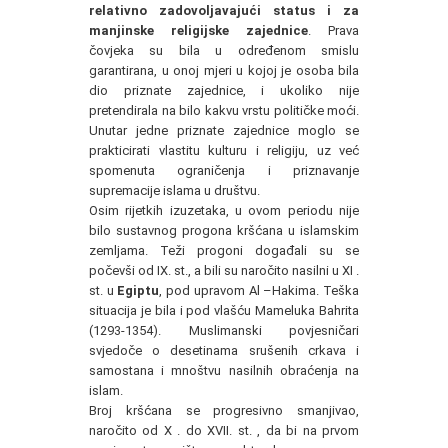
relativno zadovoljavajući status i za
manjinske religijske zajednice
. Prava
čovjeka su bila u određenom smislu
garantirana, u onoj mjeri u kojoj je osoba bila
dio priznate zajednice, i ukoliko nije
pretendirala na bilo kakvu vrstu političke moći.
Unutar jedne priznate zajednice moglo se
prakticirati vlastitu kulturu i religiju, uz već
spomenuta ograničenja i priznavanje
supremacije islama u društvu.
Osim rijetkih izuzetaka, u ovom periodu nije
bilo sustavnog progona kršćana u islamskim
zemljama. Teži progoni događali su se
počevši od IX. st., a bili su naročito nasilni u XI .
st. u
Egiptu
, pod upravom Al –Hakima. Teška
situacija je bila i pod vlašću Mameluka Bahrita
(1293-1354). Muslimanski povjesničari
svjedoče o desetinama srušenih crkava i
samostana i mnoštvu nasilnih obraćenja na
islam.
Broj kršćana se progresivno smanjivao,
naročito od X . do XVII. st. , da bi na prvom