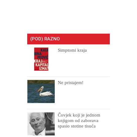
(POD) RAZNO
Simptomi kraja
Ne pristajem!
Čovjek koji je jednom
knjigom od zaborava
spasio stotine tisuća
drugih, prokletih i
uništenih