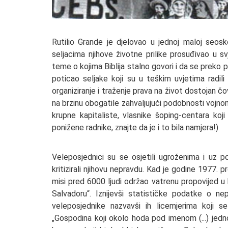
Rutilio Grande je djelovao u jednoj maloj seosk
seljacima njihove životne prilike prosuđivao u sv
teme o kojima Biblija stalno govori i da se preko 
poticao seljake koji su u teškim uvjetima radil
organiziranje i traženje prava na život dostojan čo
na brzinu obogatile zahvaljujući podobnosti voj
krupne kapitaliste, vlasnike šoping-centara koji
ponižene radnike, znajte da je i to bila namjera!)
Veleposjednici su se osjetili ugroženima i uz p
kritizirali njihovu nepravdu. Kad je godine 1977. p
misi pred 6000 ljudi održao vatrenu propovijed u k
Salvadoru“. Iznijevši statističke podatke o ne
veleposjednike nazvavši ih licemjerima koji se 
„Gospodina koji okolo hoda pod imenom (...) jedn