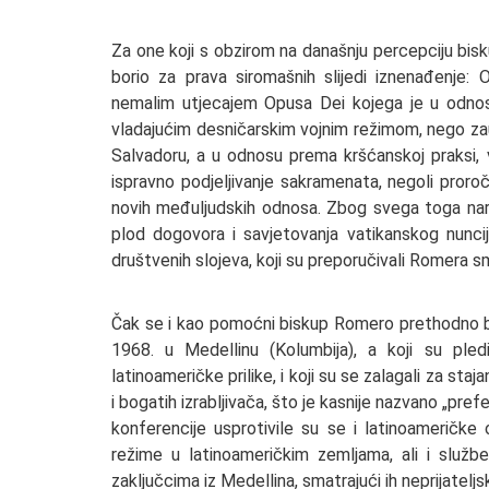
Za one koji s obzirom na današnju percepciju bisku
borio za prava siromašnih slijedi iznenađenje
nemalim utjecajem Opusa Dei kojega je u odnos
vladajućim desničarskim vojnim režimom, nego zauz
Salvadoru, a u odnosu prema kršćanskoj praksi, v
ispravno podjeljivanje sakramenata, negoli proroč
novih međuljudskih odnosa. Zbog svega toga naro
plod dogovora i savjetovanja vatikanskog nunci
društvenih slojeva, koji su preporučivali Romera sm
Čak se i kao pomoćni biskup Romero prethodno bor
1968. u Medellinu (Kolumbija), a koji su pled
latinoameričke prilike, i koji su se zalagali za sta
i bogatih izrabljivača, što je kasnije nazvano „pr
konferencije usprotivile su se i latinoameričke
režime u latinoameričkim zemljama, ali i služ
zaključcima iz Medellina, smatrajući ih neprijatelj