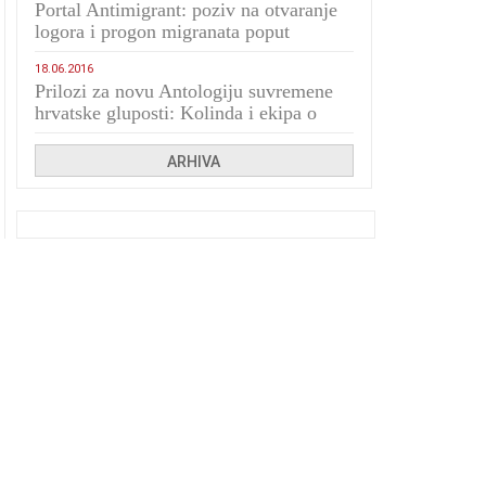
Portal Antimigrant: poziv na otvaranje
logora i progon migranata poput
bijesnih kerova
18.06.2016
Prilozi za novu Antologiju suvremene
hrvatske gluposti: Kolinda i ekipa o
navijačkim huliganima
ARHIVA