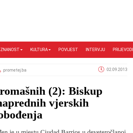
I ZNANOST
KULTURA
POVIJEST
INTERVJU
PRIJEVODI
02.09.2013
prometej.ba
romašnih (2): Biskup
naprednih vjerskih
lobođenja
n je u mjestu Ciudad Barrios u deveteročlanoj