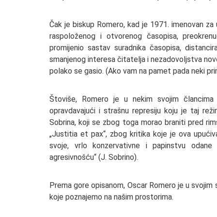
Čak je biskup Romero, kad je 1971. imenovan za u
raspoloženog i otvorenog časopisa, preokrenuo
promijenio sastav suradnika časopisa, distancira
smanjenog interesa čitatelja i nezadovoljstva nov
polako se gasio. (Ako vam na pamet pada neki prim
Štoviše, Romero je u nekim svojim člancima
opravdavajući i strašnu represiju koju je taj rež
Sobrina, koji se zbog toga morao braniti pred ri
„Justitia et pax“, zbog kritika koje je ova upući
svoje, vrlo konzervativne i papinstvu odane 
agresivnošću“ (J. Sobrino).
Prema gore opisanom, Oscar Romero je u svojim st
koje poznajemo na našim prostorima.