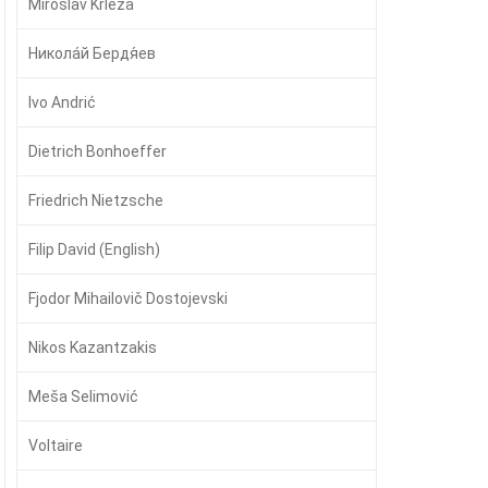
Miroslav Krleža
Никола́й Бердя́ев
Ivo Andrić
Dietrich Bonhoeffer
Friedrich Nietzsche
Filip David (English)
Fjodor Mihailovič Dostojevski
Nikos Kazantzakis
Meša Selimović
Voltaire