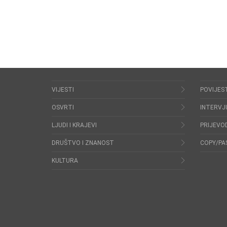
VIJESTI
POVIJES
OSVRTI
INTERVJ
LJUDI I KRAJEVI
PRIJEVOD
DRUŠTVO I ZNANOST
COPY/PA
KULTURA