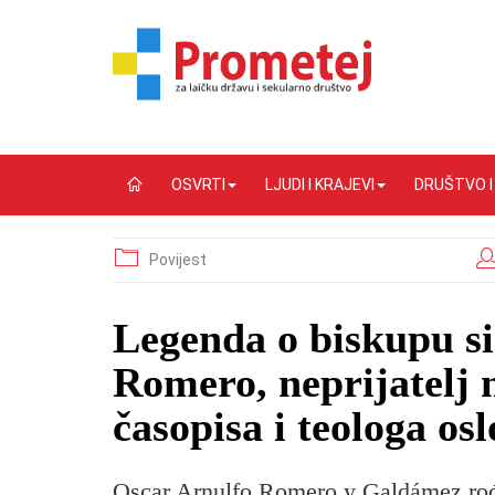
OSVRTI
LJUDI I KRAJEVI
DRUŠTVO 
Povijest
Legenda o biskupu si
Romero, neprijatelj 
časopisa i teologa os
Oscar Arnulfo Romero y Galdámez rođe