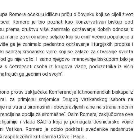
pa Romera očekuju idiličnu priču o čovjeku koji se cijeli život
: Oscar Romero je bio poznat kao konzervativan biskup pod
u prema društvu više zanimalo održavanje dobrih odnosa s
imanje za siromašne seljake koji su činili većinu populacije u
iše ga je zanimalo pedantno održavanje liturgijskih propisa i
ki sadržaj kršćanske vjere koji se zalaže za stvaranje svijeta
d ga nije volio. I samo njegovo imenovanje biskupom bilo je
ja s četrdeset osoba iz krugova vlade, poduzetnika iz viših
atrajući ga „jednim od svojih“.
io protiv zaključaka Konferencije latinoameričkih biskupa iz
irali za primjenu smjernica Drugog vatikanskog sabora na
janje na stranu siromašnih i obespravljenih a ne na stranu moćnih
eferencijalna opcija za siromašne“. Osim Romera, zaključcima ove
 oligarhije i vlada SAD-a koja je pomagala desničarske vojne
beni Vatikan. Romero je odbio podržati svećenike nadahnute
ski raspoloženim kritičarima Crkve i Pape.