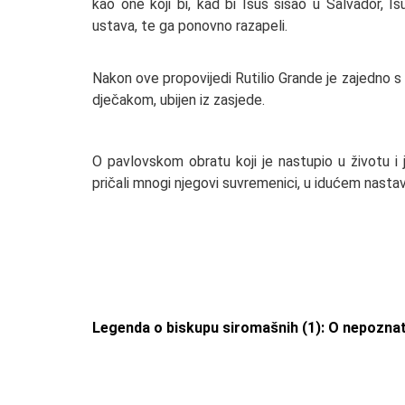
kao one koji bi, kad bi Isus sišao u Salvador, Isus
ustava, te ga ponovno razapeli.
Nakon ove propovijedi Rutilio Grande je zajedno s
dječakom, ubijen iz zasjede.
O pavlovskom obratu koji je nastupio u životu i
pričali mnogi njegovi suvremenici, u idućem nasta
Legenda o biskupu siromašnih (1): O nepozna