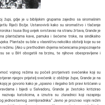
oj župi, gdje je u biblijskim grupama zajedno sa siromašnim
jetlu Riječi Božje. Ustanovivši kako su siromaštvo i tlačenje
proroka i Isusa Bog uvijek svrstavao na stranu žrtava, Grande je
i na plantažama kave, pamuka i šećerne trske, na sindikalno
vjeka. Plantaže su bile u vlasništvu nekoliko obitelji koje su se
nom režimu. (Ako u prethodnim dvjema rečenicama prepoznajete
 su se u BiH obogatili na brzinu, te njihove obespravljene i
omoć vojnog režima su počeli protjerivati svećenike koji su
rotjeran njegov prijatelj svećenik iz obližnje župe, Grande je na
ojoj je govorio kako je „opasno i ilegalno biti pravi kršćanin u
pravdama i bijedi u Salvadoru, Grande je žestoko kritizirao
nazivaju katolicima, a iznutra su zluradnici koji razapinju
og jednostavnog zemljoradnika.“ Javno je prozvao vojni režim