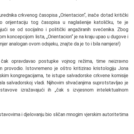
rednika crkvenog časopisa „Orientacion“, inače dotad kritički
 orijentaciju tog časopisa u naglašenije katoličku, te je
jući se od socijalno i politički angažiranih svećenika. Zbog
om koncepcijom lista, „Orientacion“ je na kraju upao u dugove i
jer analogan ovom odsjeku, znajte da je to i bila namjera!)
 čak opravdavao postupke vojnog režima, time neizravno
im provodio. Istovremeno je oštro kritizirao kristologiju Jona
mskim kongregacijama, te istupe salvadorske crkvene komisije
vala salvadorskoj vladi. Njihovim shvaćanjima suprotstavljao je
stavove izražavajući ih „čak s izvjesnom intelektualnom
avovima i djelovanju bio sličan mnogim vjerskim autoritetima