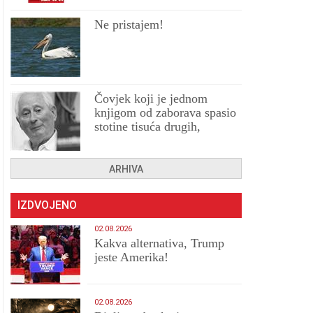
Ne pristajem!
Čovjek koji je jednom
knjigom od zaborava spasio
stotine tisuća drugih,
prokletih i uništenih
ARHIVA
IZDVOJENO
02.08.2026
Kakva alternativa, Trump
jeste Amerika!
02.08.2026