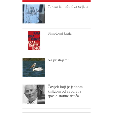
Terasa između dva svijeta
Simptomi kraja
Ne pristajem!
Čovjek koji je jednom
knjigom od zaborava
spasio stotine tisuća
drugih, prokletih i
uništenih