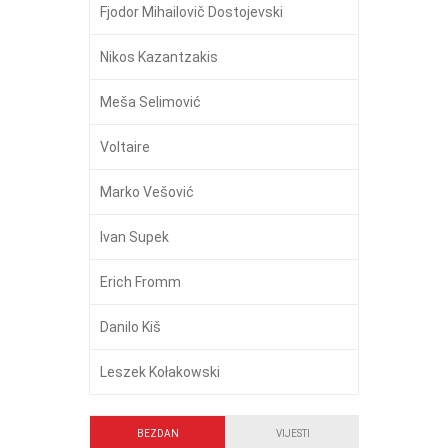
Fjodor Mihailovič Dostojevski
Nikos Kazantzakis
Meša Selimović
Voltaire
Marko Vešović
Ivan Supek
Erich Fromm
Danilo Kiš
Leszek Kołakowski
BEZDAN
VIJESTI