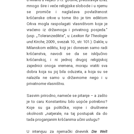
mnogo šire i veće religijske slobode i u njemu
se promiče i naglašava povlaštenost
kršćanske crkve u tome što je tim ediktom
Crkva mogla raspolagati vlasništvom koje je
vraćeno iz državnoga i privatnog posjeda.“
(usp. „Toleranzedikte“, u:
Lexikon für Theologie
und Kirche,
2009., svezak 10., str. 101.). Dakle, u
Milanskom ediktu, koji je i donesen samo radi
kršćanstva, navodi se da se isključivo
kršćanskoj, i ni jednoj drugoj religijskoj
zajednici onoga vremena, moraju vratiti sva
dobra koja su joj bila oduzeta, a koja su se
nalazila ne samo u državnome nego i u
privatnome vlasništvu.
Sasvim prirodno, nameće se pitanje – a zašto
je to caru Konstantinu bilo uopće potrebno?
Koje su ga političke, vojne i društvene
okolnosti „natjerale, na taj postupak da do
tada proganjanim kršćanima učini uslugu?
U intervjuu za njemački dnevnik
Die Welt