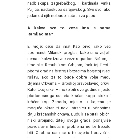
nadbiskupa zagrebačkog, i kardinala Vinka
Puljića, nadbiskupa sarajevskog. Sve ovo, ako
jedan od njih ne bude izabran za papu.
A kakve sve to veze ima s nama
Ramljacima?
E, vidjet ćete da ima! Kao prvo, iako već
spomenuti Milanski proglas, kako smo vidjeli,
nema nikakve izravne veze s gradom Nišom, a
time ni s Republikom Srbijom, ipak taj lijepi i
pitomi grad na bistroj i brzacima bogatoj rijeci
Nišavi, ako za to bude dobre volje među
dvjema Crkvama – Srpskoj pravoslavnoj crkvi i
Katoličkoj crkvi – može biti ove godine mjesto
plodonosnoga susreta kršćanskoga Istoka i
kršćanskog Zapada, mjesto u kojemu je
moguće okrenuti novu stranicu u odnosima
dviju kršćanskih crkava. Budu li se pitali obični
niški Srbijanci, žitelji ovoga grada, ponajviše
pravoslavni hrišćani, problema ne bi trebalo
biti. Osobno sam se u to uvjerio boraveći u