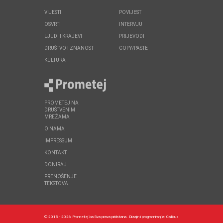
VIJESTI
POVIJEST
OSVRTI
INTERVJU
LJUDI I KRAJEVI
PRIJEVODI
DRUŠTVO I ZNANOST
COPY/PASTE
KULTURA
PROMETEJ NA
DRUŠTVENIM
MREŽAMA
O NAMA
IMPRESSUM
KONTAKT
DONIRAJ
PRENOŠENJE
TEKSTOVA
© 2015 - 2026 Prometej.ba Sva prava pridržana.
Dizajn i programiranje:
Callidus