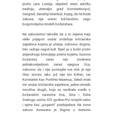
protiv cara Licinija, slijedeći staru antičku
tradiciju, utemeljio grad Konstantinopol,
Carigrad, današnji Istambul, kojeg, da ne bude
zabune, nije uresio kršćanskim, nego
bogomoljama rimskih božanstava.
Ne zaboravimo također da u to vrijeme traju
veliki prijepori unutar ondašnje kršćanske
zajednice kojima je učenje, odnosno dogma,
bilo važnije negoli kult. Riječ je o borbi protiv
arijanskoga krivovjerja prema kojemu Isusova
božanska narav nije smatrana
jednakovrijednom naravi njegova Oca,
odnosno da i nije postojala sve dok je nije
Otac stvorio. Iako još nije bio kršten, car
Konstantin kao Pontifex Maximus, želeći imati
mir unutar kršćanske zajednice, jedne između
mnoštva drugih, koje su razdirale svađe o
božanskim naravima Oca, Sina i Duha
Svetoga, saziva 325. godine
Prvi nicejski sabor
i njime kao „poganin“ predsjedava. Na tome
saboru donesena je
Dogma o Svetome