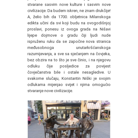
stvarane sasvim nove kulture i sasvim nove
civilizacije. Da budem iskren, ne znam drukčije!
A, želio bih da 1700. obljetnica Milanskoga
edikta učini da svi koji budu na ovogodišnjoj
proslavi, ponesu iz ovoga grada na Nišavi
lijepe dojmove o gradu čiji ljudi nude
ispruženu ruku da se započne nova stranica
međusobnoga unutarkršćanskoga
razumijevanja, a sve sa sjećanjem na čovjeka,
bez obzira na to što je sve činio, i na njegovu
odluku čije posljedice za povijest
čovječanstva bile i ostale nesagledive. U
svakome slučaju, Konstantin Niški je svojim
odlukama mijenjao svijet i njima omogućio
stvaranje nove civilizacije.