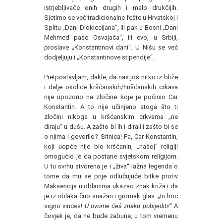
istrjebljivače onih drugih i malo drukčijih.
Sjetimo se već tradicionalne fešte u Hrvatskoj i
Splitu „Dani Dioklecijana“, ili pak u Bosni „Dani
Mehmed paše Osvajača“, ili evo, u Srbiji,
proslave „Konstantinovi dani“. U Nišu se već
dodjeljuju i „Konstantinove stipendije“.
Pretpostavljam, dakle, da nas još nitko iz bliže
i dalje okolice kršćanskih/hrišćanskih crkava
nije upozorio na zločine koje je počinio Car
Konstantin. A to nije učinjeno stoga što ti
zločini nikoga u kršćanskim crkvama „ne
diraju“ u dušu. A zašto bi ih i dirali i zašto bi se
o njima i govorilo? Sitnica! Pa, Car Konstantin,
koji uopće nije bio kršćanin, „našoj“ religiji
omogućio je da postane svjetskom religijom.
U tu svrhu stvorena je i „živa“ lažna legenda o
tome da mu se prije odlučujuće bitke protiv
Maksencija u oblacima ukazao znak križa i da
je iz oblaka čuo snažan i gromak glas: „In hoc
signo vinces!
U ovome ćeš znaku pobijediti!
“ A
čovjek je, da ne bude zabune, u tom vremenu