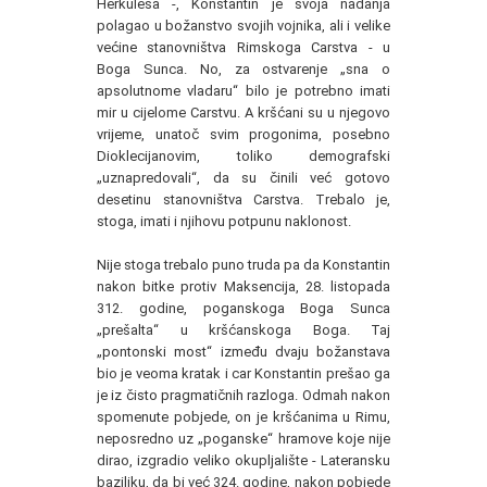
Herkulesa -, Konstantin je svoja nadanja
polagao u božanstvo svojih vojnika, ali i velike
većine stanovništva Rimskoga Carstva - u
Boga Sunca. No, za ostvarenje „sna o
apsolutnome vladaru“ bilo je potrebno imati
mir u cijelome Carstvu. A kršćani su u njegovo
vrijeme, unatoč svim progonima, posebno
Dioklecijanovim, toliko demografski
„uznapredovali“, da su činili već gotovo
desetinu stanovništva Carstva. Trebalo je,
stoga, imati i njihovu potpunu naklonost.
Nije stoga trebalo puno truda pa da Konstantin
nakon bitke protiv Maksencija, 28. listopada
312. godine, poganskoga Boga Sunca
„prešalta“ u kršćanskoga Boga. Taj
„pontonski most“ između dvaju božanstava
bio je veoma kratak i car Konstantin prešao ga
je iz čisto pragmatičnih razloga. Odmah nakon
spomenute pobjede, on je kršćanima u Rimu,
neposredno uz „poganske“ hramove koje nije
dirao, izgradio veliko okupljalište - Lateransku
baziliku, da bi već 324. godine, nakon pobjede