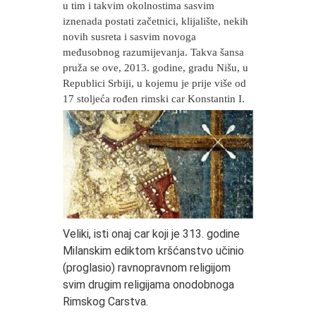
u tim i takvim okolnostima sasvim
iznenada postati začetnici, klijalište, nekih
novih susreta i sasvim novoga
međusobnog razumijevanja. Takva šansa
pruža se ove, 2013. godine, gradu Nišu, u
Republici Srbiji, u kojemu je prije više od
17 stoljeća rođen rimski car Konstantin I.
Veliki, isti onaj car koji je 313. godine
Milanskim ediktom kršćanstvo učinio
(proglasio) ravnopravnom religijom
svim drugim religijama onodobnoga
Rimskog Carstva.