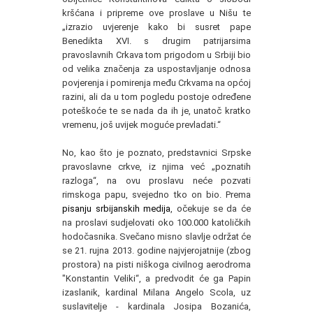
kršćana i pripreme ove proslave u Nišu te
„izrazio uvjerenje kako bi susret pape
Benedikta XVI. s drugim patrijarsima
pravoslavnih Crkava tom prigodom u Srbiji bio
od velika značenja za uspostavljanje odnosa
povjerenja i pomirenja među Crkvama na općoj
razini, ali da u tom pogledu postoje određene
poteškoće te se nada da ih je, unatoč kratko
vremenu, još uvijek moguće prevladati.“
No, kao što je poznato, predstavnici Srpske
pravoslavne crkve, iz njima već „poznatih
razloga“, na ovu proslavu neće pozvati
rimskoga papu, svejedno tko on bio. Prema
pisanju srbijanskih medija
, očekuje se da će
na proslavi sudjelovati oko 100.000 katoličkih
hodočasnika. Svečano misno slavlje održat će
se 21. rujna 2013. godine najvjerojatnije (zbog
prostora) na pisti niškoga civilnog aerodroma
"Konstantin Veliki“, a predvodit će ga Papin
izaslanik, kardinal Milana Angelo Scola, uz
suslavitelje - kardinala Josipa Bozanića,