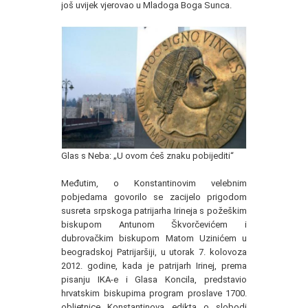
još uvijek vjerovao u Mladoga Boga Sunca.
Glas s Neba: „U ovom ćeš znaku pobijediti“
Međutim, o Konstantinovim velebnim
pobjedama govorilo se zacijelo prigodom
susreta srpskoga patrijarha Irineja s požeškim
biskupom Antunom Škvorčevićem i
dubrovačkim biskupom Matom Uzinićem u
beogradskoj Patrijaršiji, u utorak 7. kolovoza
2012. godine, kada je patrijarh Irinej, prema
pisanju IKA-e i Glasa Koncila, predstavio
hrvatskim biskupima program proslave 1700.
obljetnice Konstantinova edikta o slobodi