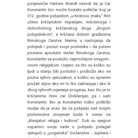
povjesničar Hartwin Brandt navodi da je Car
Konstantin bio moćni brutalni političar koji je
312. godine pobjedom „u Kristovu znaku“ Rim
učinio kršćanskim imperijem, milostivoga i
dobrohotnog kršćanskog Boga „Bogom
pobjednikom“, a kršćane dobrim građanima
Rimskoga Carstva. Naime, u nastojanju da
pobijedi i porazi svoje protivnike i da potom
postane apsolutni vladar Rimskoga Carstva,
Konstantin se poslužio najmoćnijom snagom -
onom religijskom. Uvjerio se što su koliko su
ljudi u stanju biti poslušni i podložni ako se
prizna njihov vjerozakon, a koliko su spremni
pružati otpor ako im to tko zabranjuje i ako ih
zbog njihovih uvjerenja proganja, kao što je to
kršćanima činio car Dioklecijan, pa i sam
Konstantin. Bio je Konstantin toliko politički
mudar da je znao da će pobjedu nad svojim
protivnicima izvojevati bude li svirao na
„klavijaturi religija i kultova“. Dok su njegovi
suparnici svoje nade u pobjedu polagali
vjerujući u „poganska“ božanstva - Jupitera i