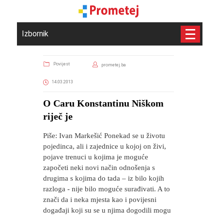
Izbornik
Povijest
prometej.ba
14.03.2013
O Caru Konstantinu Niškom
riječ je
Piše: Ivan Markešić Ponekad se u životu
pojedinca, ali i zajednice u kojoj on živi,
pojave trenuci u kojima je moguće
započeti neki novi način odnošenja s
drugima s kojima do tada – iz bilo kojih
razloga - nije bilo moguće surađivati. A to
znači da i neka mjesta kao i povijesni
događaji koji su se u njima dogodili mogu