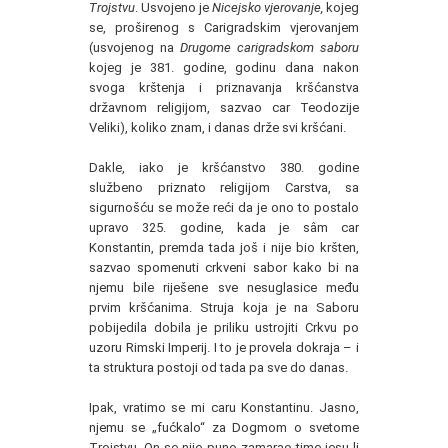
Trojstvu
. Usvojeno je
Nicejsko vjerovanje,
kojeg
se, proširenog s Carigradskim vjerovanjem
(usvojenog na
Drugome carigradskom saboru
kojeg je 381. godine, godinu dana nakon
svoga krštenja i priznavanja kršćanstva
državnom religijom, sazvao car Teodozije
Veliki), koliko znam, i danas drže svi kršćani.
Dakle, iako je kršćanstvo 380. godine
službeno priznato religijom Carstva, sa
sigurnošću se može reći da je ono to postalo
upravo 325. godine, kada je sâm car
Konstantin, premda tada još i nije bio kršten,
sazvao spomenuti crkveni sabor kako bi na
njemu bile riješene sve nesuglasice među
prvim kršćanima. Struja koja je na Saboru
pobijedila dobila je priliku ustrojiti Crkvu po
uzoru Rimski Imperij. I to je provela dokraja – i
ta struktura postoji od tada pa sve do danas.
Ipak, vratimo se mi caru Konstantinu. Jasno,
njemu se „fućkalo“ za Dogmom o svetome
Trojstvu. On se nije puno zamarao time jesu li