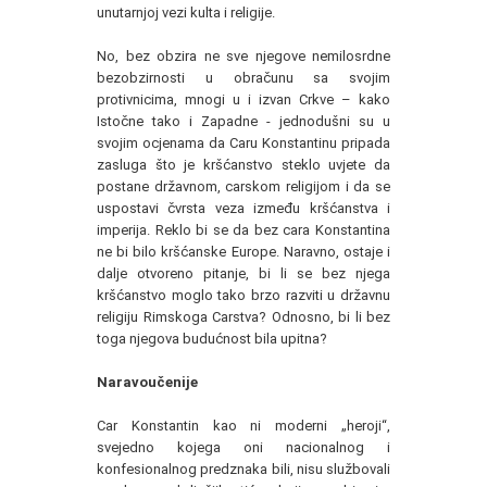
unutarnjoj vezi kulta i religije.
No, bez obzira ne sve njegove nemilosrdne
bezobzirnosti u obračunu sa svojim
protivnicima, mnogi u i izvan Crkve – kako
Istočne tako i Zapadne - jednodušni su u
svojim ocjenama da Caru Konstantinu pripada
zasluga što je kršćanstvo steklo uvjete da
postane državnom, carskom religijom i da se
uspostavi čvrsta veza između kršćanstva i
imperija. Reklo bi se da bez cara Konstantina
ne bi bilo kršćanske Europe. Naravno, ostaje i
dalje otvoreno pitanje, bi li se bez njega
kršćanstvo moglo tako brzo razviti u državnu
religiju Rimskoga Carstva? Odnosno, bi li bez
toga njegova budućnost bila upitna?
Naravoučenije
Car Konstantin kao ni moderni „heroji“,
svejedno kojega oni nacionalnog i
konfesionalnog predznaka bili, nisu službovali