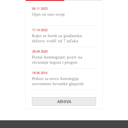
06.11.2023
​Opet on ono svoje
17.10.2022
Kako se boriti za građansku
državu: vodič od 7 tačaka
28.04.2020
Portal Antimigrant: poziv na
otvaranje logora i progon
migranata poput bijesnih kerova
18.06.2016
Prilozi za novu Antologiju
suvremene hrvatske gluposti:
Kolinda i ekipa o navijačkim
huliganima
ARHIVA