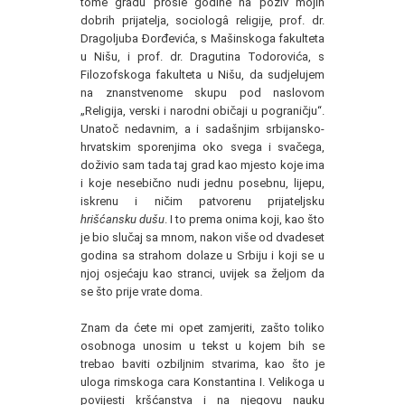
tome gradu prošle godine na poziv mojih
dobrih prijatelja, sociologâ religije, prof. dr.
Dragoljuba Đorđevića, s Mašinskoga fakulteta
u Nišu, i prof. dr. Dragutina Todorovića, s
Filozofskoga fakulteta u Nišu, da sudjelujem
na znanstvenome skupu pod naslovom
„Religija, verski i narodni običaji u pograničju“.
Unatoč nedavnim, a i sadašnjim srbijansko-
hrvatskim sporenjima oko svega i svačega,
doživio sam tada taj grad kao mjesto koje ima
i koje nesebično nudi jednu posebnu, lijepu,
iskrenu i ničim patvorenu prijateljsku
hrišćansku dušu
. I to prema onima koji, kao što
je bio slučaj sa mnom, nakon više od dvadeset
godina sa strahom dolaze u Srbiju i koji se u
njoj osjećaju kao stranci, uvijek sa željom da
se što prije vrate doma.
Znam da ćete mi opet zamjeriti, zašto toliko
osobnoga unosim u tekst u kojem bih se
trebao baviti ozbiljnim stvarima, kao što je
uloga rimskoga cara Konstantina I. Velikoga u
povijesti kršćanstva i na njegovu nauku