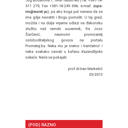
Jug Bodanova 1, SRB-18000 Niš (Tel. +381-18-
511 279; Fax +381-18-249 696; e-mail:
zupa-
nis@eunet.yu
), pa ako koga put nanese da se
ima gdje navratiti i Bogu pomoliti. U taj grad,
možda i na dulje vrijeme odlazi na đakonsku
službu naš ramski suzemnik, fra Jozo
Šarčević, neumorni promicatelj
osloboditeljskog govora na portalu
Prometej.ba. Neka mu je sretno i berićetno! I
neka svakako navrati u kafanu
Kazandžijsko
sokače.
Neće se pokajati.
prof.dr.Ivan Markešić
03/2013
(POD) RAZNO