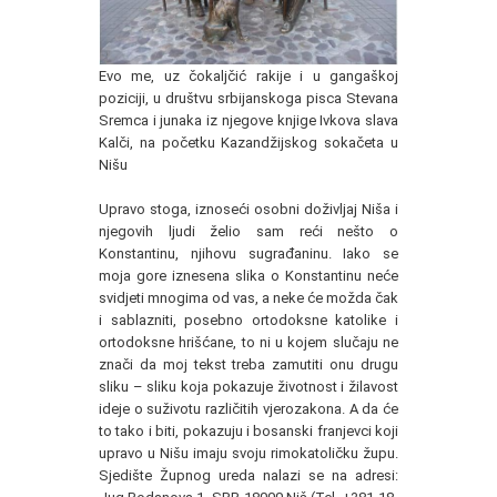
Evo me, uz čokaljčić rakije i u gangaškoj
poziciji, u društvu srbijanskoga pisca Stevana
Sremca i junaka iz njegove knjige Ivkova slava
Kalči, na početku Kazandžijskog sokačeta u
Nišu
Upravo stoga, iznoseći osobni doživljaj Niša i
njegovih ljudi želio sam reći nešto o
Konstantinu, njihovu sugrađaninu. Iako se
moja gore iznesena slika o Konstantinu neće
svidjeti mnogima od vas, a neke će možda čak
i sablazniti, posebno ortodoksne katolike i
ortodoksne hrišćane, to ni u kojem slučaju ne
znači da moj tekst treba zamutiti onu drugu
sliku – sliku koja pokazuje životnost i žilavost
ideje o suživotu različitih vjerozakona. A da će
to tako i biti, pokazuju i bosanski franjevci koji
upravo u Nišu imaju svoju rimokatoličku župu.
Sjedište Župnog ureda nalazi se na adresi: