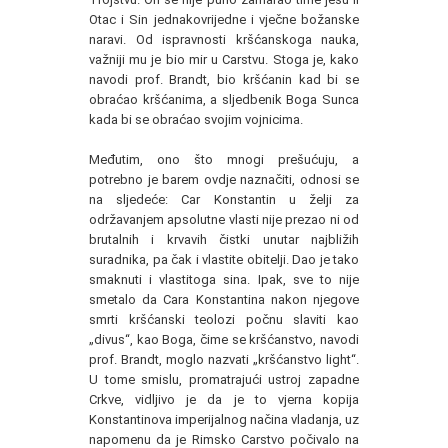
Otac i Sin jednakovrijedne i vječne božanske
naravi. Od ispravnosti kršćanskoga nauka,
važniji mu je bio mir u Carstvu. Stoga je, kako
navodi prof. Brandt, bio kršćanin kad bi se
obraćao kršćanima, a sljedbenik Boga Sunca
kada bi se obraćao svojim vojnicima.
Međutim, ono što mnogi prešućuju, a
potrebno je barem ovdje naznačiti, odnosi se
na sljedeće: Car Konstantin u želji za
održavanjem apsolutne vlasti nije prezao ni od
brutalnih i krvavih čistki unutar najbližih
suradnika, pa čak i vlastite obitelji. Dao je tako
smaknuti i vlastitoga sina. Ipak, sve to nije
smetalo da Cara Konstantina nakon njegove
smrti kršćanski teolozi počnu slaviti kao
„divus“, kao Boga, čime se kršćanstvo, navodi
prof. Brandt, moglo nazvati „kršćanstvo light“.
U tome smislu, promatrajući ustroj zapadne
Crkve, vidljivo je da je to vjerna kopija
Konstantinova imperijalnog načina vladanja, uz
napomenu da je Rimsko Carstvo počivalo na