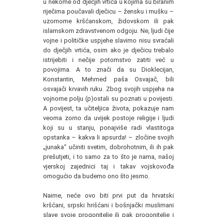
u nekome od dječjih vrtića u kojima su biranim
riječima poučavali dječicu – žensku i mušku –
uzornome kršćanskom, židovskom ili pak
islamskom zdravstvenom odgoju. Ne, ljudi čije
vojne i političke uspjehe slavimo nisu svraćali
do dječjih vrtića, osim ako je dječicu trebalo
istrijebiti i nečije potomstvo zatrti već u
povojima. A to znači da su Dioklecijan,
Konstantin, Mehmed paša Osvajač, bili
osvajači krvavih ruku. Zbog svojih uspjeha na
vojnome polju (p)ostali su poznati u povijesti.
A povijest, ta učiteljica života, pokazuje nam
veoma zorno da uvijek postoje religije i ljudi
koji su u stanju, ponajviše radi vlastitoga
opstanka – kakva li apsurda! – zločine svojih
„junaka“ učiniti svetim, dobrohotnim, ili ih pak
prešutjeti, i to samo za to što je nama, našoj
vjerskoj zajednici taj i takav vojskovođa
omogućio da budemo ono što jesmo.
Naime, neće ovo biti prvi put da hrvatski
kršćani, srpski hrišćani i bošnjački muslimani
slave svoje progonitelje ili pak progonitelje i