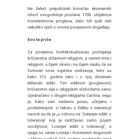
Ne želeći prejudicirati konačan ekumenski
ishod ovogodišnje proslave 1700. obljetnice
Konstantinova proglasa, želio bih ipak reći
nekoliko riječi o ovome povijesnom događaju.
Evo te priče
Za povijesnu kontekstualizaciju postajanja
kršćanstva državnom religijom, a samim time i
religijom, u čijem okviru i na čijem nauku će se
formirati nova svjetska civilizacija, bitni su
kako 313. godina tako i u njoj doneseni
Milanski edikt. Tim ediktom (proglasom)
kršćanstvo nije u religijskim slobodama samo
izjednačeno s drugim religijama Carstva, nego
je, kako sam nedavno pisao, učinjeno i
povlaštenijom. U tekstu o
Ediktu o toleranciji
navodi se da je „u odnosu na 'Galerijev edikt o
toleranciji' koji je sadržavao samo pojam
snošljivost, 'Licinijev edikt o toleranciji', a
njega su carevi Licinije i Konstantin dogovorili
u Milanu u veljači 313. godine, predstavlja izraz