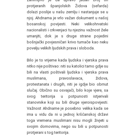
protjeranih španjolskih Židova (sefarda)
dolazi poslije u našu zemlju i nastanjuje se u
njoj. Ahdnama je vrlo važan dokument u našoj
bosanskoj povijesti. Neki velikohrvatski
nacionalisti i crkvenjaci tu njezinu važnost žele
umanjiti, dok je s druge strane pojedini
bošnjački povjesničari krivo tumače kao neku
povelju velikih ljudskih prava i sloboda.
Bilo je to vrijeme kada ljudska i vjerska prava
nitko nije poštivao: niti su katolici tamo gdje su
bili na vlasti poštivali ljudska i vjerska prava
muslimana, pravoslavaca, židova,
protestanata i drugih, niti je igdje bio obrnut
slučaj. Obično su osvajači, bilo koje vjere, sa
svog teritorija u potpunosti istjerivali
stanovnike koji su bili druge vjeroispovijesti.
Važnost Ahdname je posebno velika kada se
ima u vidu da ni u jednoj kršćanskoj državi
toga vremena muslimani nisu mogli živjeti u
svojim domovima, nego su bili u potpunosti
protjerani s tog teritorija.