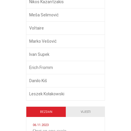
Nikos Kazantzakis
Meša Selimović
Voltaire
Marko Vešović
Ivan Supek
Erich Fromm
Danilo Kiš
Leszek Kołakowski
BEZDAN
VIJESTI
06.11.2023
​Opet on ono svoje