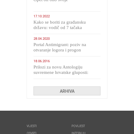
17.10.2022
Kako se boriti za građansku
državu: vodič od 7 tačaka
28.04.2020
Portal Antimigrant: poziv na
otvaranje logora i progon
migranata poput bijesnih kerova
18.06.2016
Prilozi za novu Antologiju
suvremene hrvatske gluposti:
Kolinda i ekipa o navijačkim
huliganima
ARHIVA
VIJESTI
POVIJEST
OSVRTI
INTERVJU