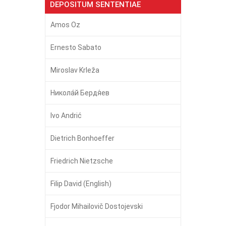
DEPOSITUM SENTENTIAE
Amos Oz
Ernesto Sabato
Miroslav Krleža
Никола́й Бердя́ев
Ivo Andrić
Dietrich Bonhoeffer
Friedrich Nietzsche
Filip David (English)
Fjodor Mihailovič Dostojevski