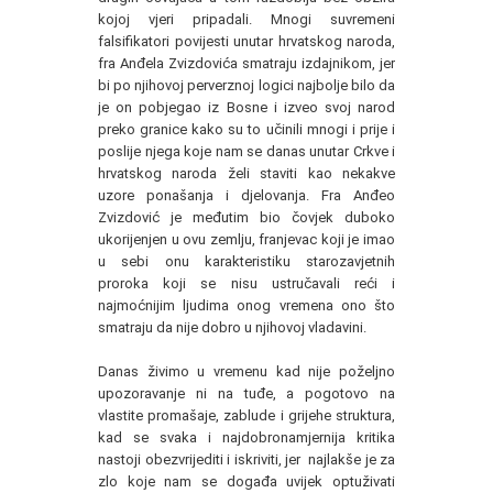
kojoj vjeri pripadali. Mnogi suvremeni
falsifikatori povijesti unutar hrvatskog naroda,
fra Anđela Zvizdovića smatraju izdajnikom, jer
bi po njihovoj perverznoj logici najbolje bilo da
je on pobjegao iz Bosne i izveo svoj narod
preko granice kako su to učinili mnogi i prije i
poslije njega koje nam se danas unutar Crkve i
hrvatskog naroda želi staviti kao nekakve
uzore ponašanja i djelovanja. Fra Anđeo
Zvizdović je međutim bio čovjek duboko
ukorijenjen u ovu zemlju, franjevac koji je imao
u sebi onu karakteristiku starozavjetnih
proroka koji se nisu ustručavali reći i
najmoćnijim ljudima onog vremena ono što
smatraju da nije dobro u njihovoj vladavini.
Danas živimo u vremenu kad nije poželjno
upozoravanje ni na tuđe, a pogotovo na
vlastite promašaje, zablude i grijehe struktura,
kad se svaka i najdobronamjernija kritika
nastoji obezvrijediti i iskriviti, jer najlakše je za
zlo koje nam se događa uvijek optuživati