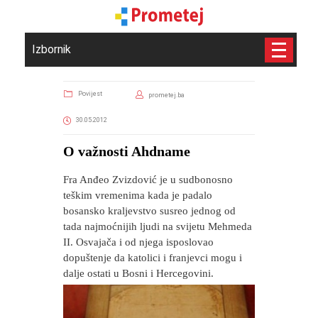
Izbornik
Povijest
prometej.ba
30.05.2012
O važnosti Ahdname
Fra Anđeo Zvizdović je u sudbonosno
teškim vremenima kada je padalo
bosansko kraljevstvo susreo jednog od
tada najmoćnijih ljudi na svijetu Mehmeda
II. Osvajača i od njega isposlovao
dopuštenje da katolici i franjevci mogu i
dalje ostati u Bosni i Hercegovini.