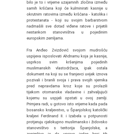
bilo je to i vrijeme uzajamnih zločina između
samih kršćana koji će kulminirati kasnije u
okrutnim ratovima između kršćana - katolika i
protestanata - koji su svojim barbarstvom
nadmašili sve dotad viđene ratove i prijetili
nestankom stanovništva u pojedinim
europskim zemljama.
Fra Anđeo Zvizdović svojom mudrošću
uspijeva isposlovati Ahdnamu koja je kasnije,
usprkos svim kršenjima pojedinih
muslimanskih vlastodržaca, ipak ostala
dokument na koji su se franjevci uvijek iznova
pozivali i branili svoja i prava svojih vjernika
pred nepravdama kroz koje su prolazili
tijekom otomanske vladavine i zahvaljujući
kojemu su uspjeli opstati u ovoj zemlji.
Primjera radi, u gotovo isto vrijeme kada pada
bosansko kraljevstvo, u Španjolskoj katolički
kraljevi Ferdinand II. i Izabela u potpunosti
protjeruju cjelokupno muslimansko i židovsko
stanovništvo s teritorija Španjolske, a
zanimljivo je da upravo jedan broj tih