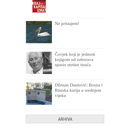
Ne pristajem!
Čovjek koji je jednom
knjigom od zaborava
spasio stotine tisuća
drugih, prokletih i
uništenih
Dženan Dautović: Bosna i
Rimska kurija u srednjem
vijeku
ARHIVA