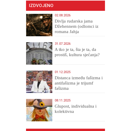
IZDVOJENO
02.08.2026
Divlja rudarska jama
Džehennem (odlomci iz
romana Jahja
Veličanstveni)
31.07.2026
A tko je ta, šta je ta, da
prostiš, kultura sjećanja?
01.12.2025
Distanca između fašizma i
antifašizma je trijumf
fašizma
08.11.2025
Glupost, individualna i
kolektivna