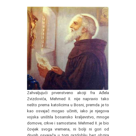
Zahvaljujući prvenstveno akciji fra Ađela
Zvizdovića, Mehmed II. nije napravio tako
nešto prema katolicima u Bosni, premda je to
kao osvajač mogao učiniti, iako je njegova
vojska uništila bosansko kraljevstvo, mnoge
domove, crkve i samostane. Mehmed II. je bio
čovjek svoga vremena, ni bolji ni gori od
drugih osvajača u tom razdoblju bez obzira